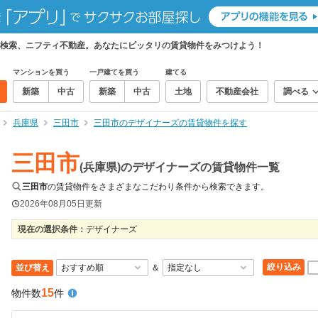
検索、ニフティ不動産。あなたにピッタリの賃貸物件をみつけよう！
マンションを買う
一戸建てを買う
建てる
新築
中古
新築
中古
土地
不動産会社
調べる
兵庫県
三田市
三田市のデザイナーズの賃貸物件を探す
三田市
(兵庫県)のデザイナーズの賃貸物件一覧
三田市
の賃貸物件をさまざまなこだわり条件から検索できます。
2026年08月05日
更新
現在の選択条件：
デザイナーズ
絞り込み
並び替え
＆
15
物件数
件