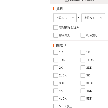
賃料
〜
管理費など込み
敷金無し
礼金無し
間取り
1R
1K
1DK
1LDK
2K
2DK
2LDK
3K
3DK
3LDK
4K
4DK
4LDK
5DK
5LDK以上