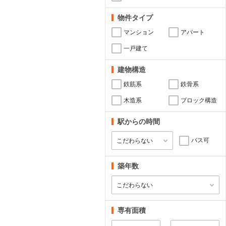
物件タイプ
マンション
アパート
一戸建て
建物構造
鉄筋系
鉄骨系
木造系
ブロック構造
駅からの時間
バス可
築年数
専有面積