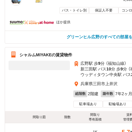
バス・トイレ別
保証人不要
コンロ
ほか提供
グリーンヒル広野のすべての部屋
シャルムMIYAKEの賃貸物件
広野駅 歩
9
分 （福知山線）
新三田駅 バス
10
分 歩
9
分 
ウッディタウン中央駅 バス
兵庫県三田市上井沢
2階建
7年2ヶ
総階数
築年数
駐車場あり
駐輪場あり
間取り
賃
間取り図
階数
専有面積
管理
5.7