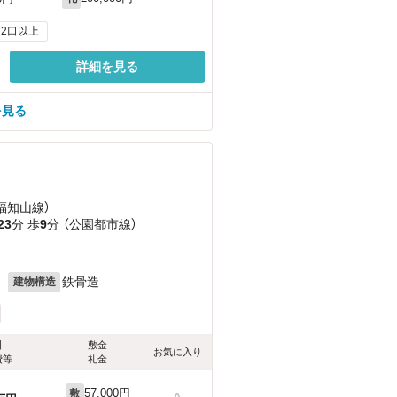
2口以上
詳細を見る
を見る
（福知山線）
23
分 歩
9
分 （公園都市線）
月
鉄骨造
建物構造
料
敷金
お気に入り
費等
礼金
57,000円
敷