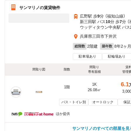
サンマリノの賃貸物件
広野駅 歩
9
分 （福知山線）
新三田駅 バス
10
分 歩
7
分 
ウッディタウン中央駅 バス
兵庫県三田市下井沢
2階建
8年2ヶ
総階数
築年数
駐車場あり
駐輪場あり
間取り
賃
間取り図
階数
専有面積
管理
6.1
1K
1階
26.08㎡
3,00
バス・トイレ別
オートロック
保証
ほか提供
サンマリノのすべての部屋を見