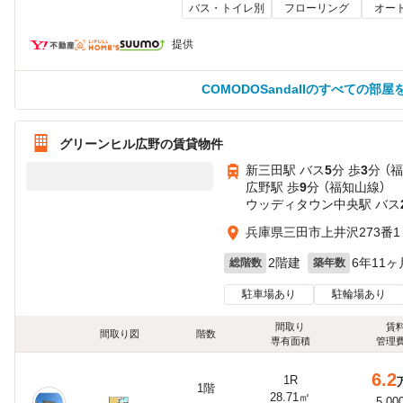
バス・トイレ別
フローリング
オー
提供
COMODOSandaIIのすべての部屋
グリーンヒル広野の賃貸物件
新三田駅 バス
5
分 歩
3
分 （
広野駅 歩
9
分 （福知山線）
ウッディタウン中央駅 バス
兵庫県三田市上井沢273番1
2階建
6年11ヶ
総階数
築年数
駐車場あり
駐輪場あり
間取り
賃
間取り図
階数
専有面積
管理
6.2
1R
1階
28.71㎡
5,00