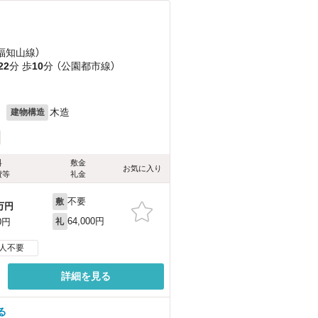
（福知山線）
22
分 歩
10
分 （公園都市線）
月
木造
建物構造
料
敷金
お気に入り
費等
礼金
不要
敷
万円
64,000円
0円
礼
人不要
詳細を見る
る