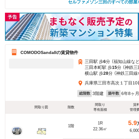
セルファメゾン三田のすべての部屋
COMODOSandaIIの賃貸物件
三田駅 歩
6
分 （福知山線
な
三田本町駅 歩
15
分 （神鉄三
横山駅 歩
28
分 （神鉄三田線
兵庫県三田市高次１丁目10
3階建
6年8ヶ
総階数
築年数
間取り
賃
間取り図
階数
専有面積
管理
5.9
1R
1階
22.36㎡
6,00