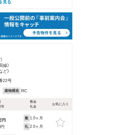
を見る
ど
）
田線）
など
）
番22号
月
RC
建物構造
料
敷金
お気に入り
費等
礼金
1.0ヶ月
敷
万円
2.0ヶ月
0円
礼