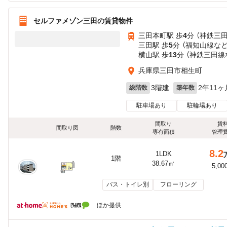
セルファメゾン三田の賃貸物件
三田本町駅 歩
4
分 （神鉄三
三田駅 歩
5
分 （福知山線
な
横山駅 歩
13
分 （神鉄三田線
兵庫県三田市相生町
3階建
2年11ヶ
総階数
築年数
駐車場あり
駐輪場あり
間取り
賃
間取り図
階数
専有面積
管理
8.2
1LDK
1階
38.67㎡
5,00
バス・トイレ別
フローリング
ほか提供