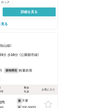
トロック
詳細を見る
を見る
福知山線）
23
分 歩
10
分 （公園都市線）
月
軽量鉄骨
建物構造
料
敷金
お気に入り
費等
礼金
不要
敷
万円
200,000円
0円
礼