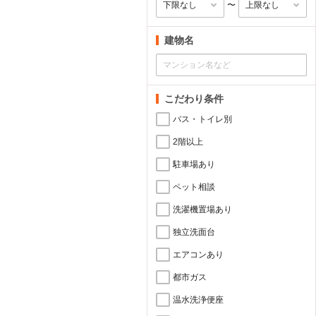
〜
建物名
こだわり条件
バス・トイレ別
2階以上
駐車場あり
ペット相談
洗濯機置場あり
独立洗面台
エアコンあり
都市ガス
温水洗浄便座