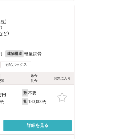
田線）
ど
）
など
）
月
軽量鉄骨
建物構造
宅配ボックス
料
敷金
お気に入り
費等
礼金
不要
敷
万円
180,000円
0円
礼
詳細を見る