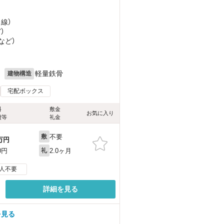
田線）
ど
）
など
）
月
軽量鉄骨
建物構造
宅配ボックス
料
敷金
お気に入り
費等
礼金
不要
敷
万円
2.0ヶ月
0円
礼
人不要
詳細を見る
を見る