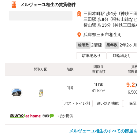
メルヴェーユ相生の賃貸物件
三田本町駅 歩
4
分 （神鉄三
三田駅 歩
8
分 （福知山線
な
横山駅 歩
13
分 （神鉄三田線
兵庫県三田市相生町
2階建
2年2ヶ
総階数
築年数
駐車場あり
駐輪場あり
間取り
賃
間取り図
階数
専有面積
管理
9.2
1LDK
1階
41.52㎡
6,50
バス・トイレ別
追い炊き機能
保証
ほか提供
メルヴェーユ相生のすべての部屋