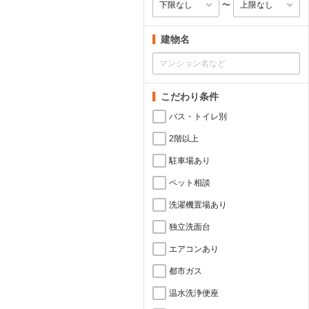
〜
建物名
こだわり条件
バス・トイレ別
2階以上
駐車場あり
ペット相談
洗濯機置場あり
独立洗面台
エアコンあり
都市ガス
温水洗浄便座