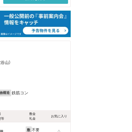
電谷山）
鉄筋コン
物構造
料
敷金
お気に入り
費等
礼金
不要
敷
円