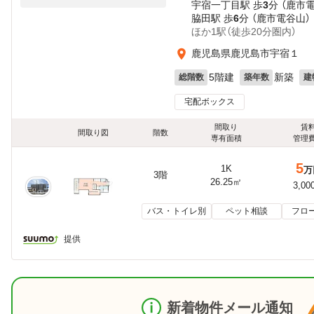
宇宿一丁目駅 歩
3
分 （鹿市
脇田駅 歩
6
分 （鹿市電谷山）
ほか1駅（徒歩20分圏内）
鹿児島県鹿児島市宇宿１
5階建
新築
総階数
築年数
建
宅配ボックス
間取り
賃
間取り図
階数
専有面積
管理
5
1K
万
3階
26.25㎡
3,00
バス・トイレ別
ペット相談
フロ
提供
新着物件メール通知