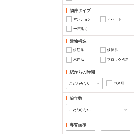
物件タイプ
マンション
アパート
一戸建て
建物構造
鉄筋系
鉄骨系
木造系
ブロック構造
駅からの時間
バス可
築年数
専有面積