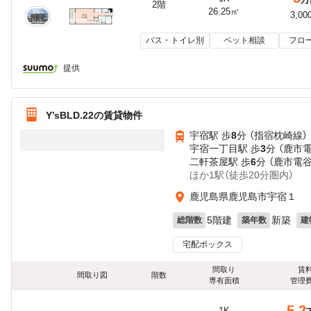
2階
26.25㎡
3,00
バス・トイレ別
ペット相談
フロ
提供
Y’sBLD.22の賃貸物件
宇宿駅 歩
8
分 （指宿枕崎線）
宇宿一丁目駅 歩
3
分 （鹿市
二軒茶屋駅 歩
6
分 （鹿市電
ほか1駅（徒歩20分圏内）
鹿児島県鹿児島市宇宿１
5階建
新築
総階数
築年数
建
宅配ボックス
間取り
賃
間取り図
階数
専有面積
管理
5.2
1K