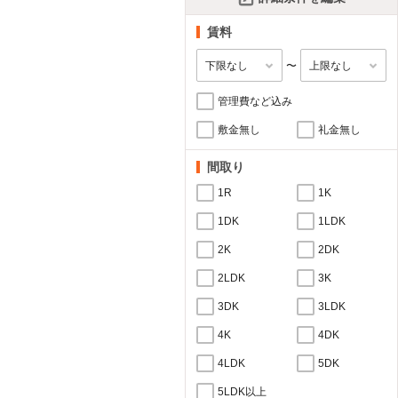
賃料
〜
管理費など込み
敷金無し
礼金無し
間取り
1R
1K
1DK
1LDK
2K
2DK
2LDK
3K
3DK
3LDK
4K
4DK
4LDK
5DK
5LDK以上