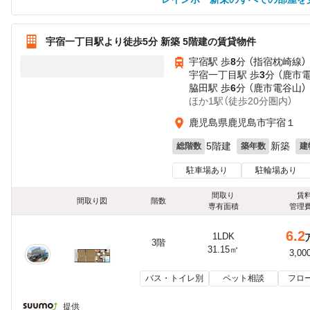
宇宿一丁目駅より徒歩5分 新築 5階建の賃貸物件
宇宿駅 歩
8
分 （指宿枕崎線）
宇宿一丁目駅 歩
3
分 （鹿市
脇田駅 歩
6
分 （鹿市電谷山）
ほか1駅（徒歩20分圏内）
鹿児島県鹿児島市宇宿１
5階建
新築
総階数
築年数
建
駐車場あり
駐輪場あり
間取り
賃
間取り図
階数
専有面積
管理
6.2
1LDK
3階
31.15㎡
3,00
バス・トイレ別
ペット相談
フロ
提供