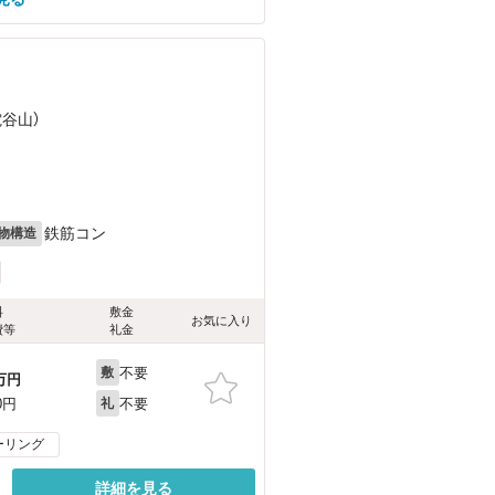
電谷山）
鉄筋コン
物構造
料
敷金
お気に入り
費等
礼金
不要
敷
万円
不要
0円
礼
ーリング
詳細を見る