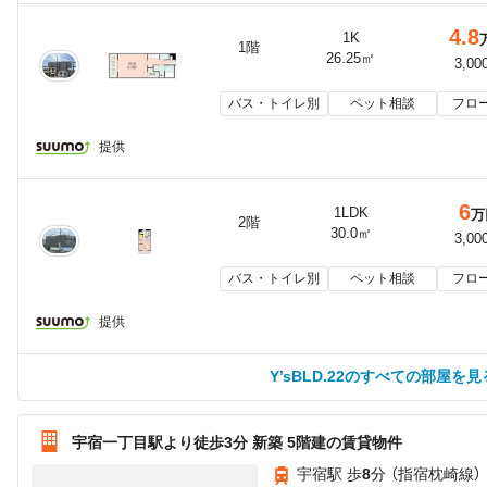
4.8
1K
1階
26.25㎡
3,00
バス・トイレ別
ペット相談
フロ
提供
6
1LDK
万
2階
30.0㎡
3,00
バス・トイレ別
ペット相談
フロ
提供
Y’sBLD.22のすべての部屋を見
宇宿一丁目駅より徒歩3分 新築 5階建の賃貸物件
宇宿駅 歩
8
分 （指宿枕崎線）