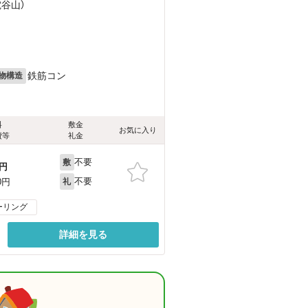
電谷山）
鉄筋コン
物構造
料
敷金
お気に入り
費等
礼金
不要
敷
円
不要
0円
礼
ーリング
詳細を見る