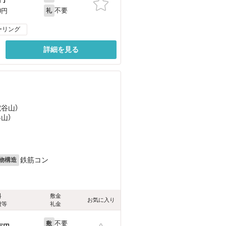
不要
0円
礼
ーリング
詳細を見る
電谷山）
谷山）
鉄筋コン
物構造
料
敷金
お気に入り
費等
礼金
不要
敷