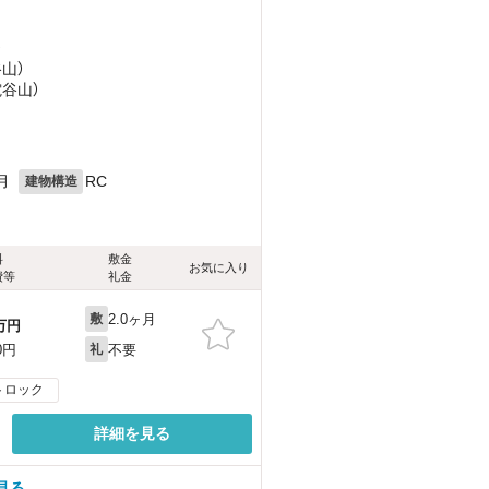
）
谷山）
電谷山）
月
RC
建物構造
料
敷金
お気に入り
費等
礼金
2.0ヶ月
敷
万円
不要
0円
礼
トロック
詳細を見る
見る