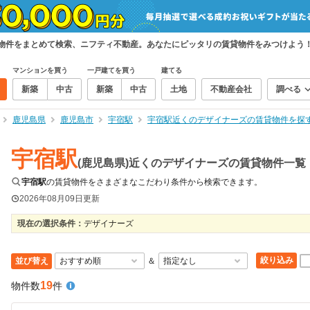
貸物件をまとめて検索、ニフティ不動産。あなたにピッタリの賃貸物件をみつけよう
マンションを買う
一戸建てを買う
建てる
新築
中古
新築
中古
土地
不動産会社
調べる
鹿児島県
鹿児島市
宇宿駅
宇宿駅近くのデザイナーズの賃貸物件を探
宇宿駅
(鹿児島県)近くのデザイナーズの賃貸物件一覧
宇宿駅
の賃貸物件をさまざまなこだわり条件から検索できます。
2026年08月09日
更新
現在の選択条件：
デザイナーズ
絞り込み
並び替え
＆
19
物件数
件