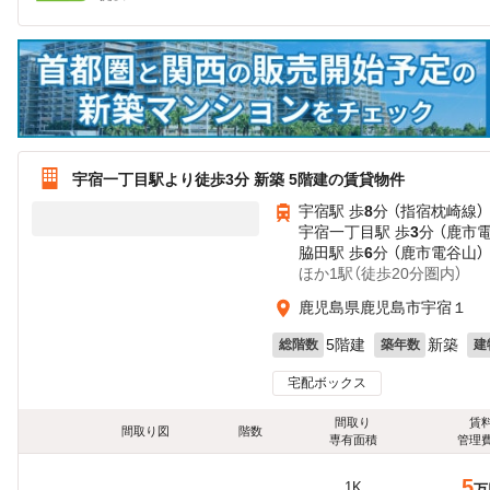
宇宿一丁目駅より徒歩3分 新築 5階建の賃貸物件
宇宿駅 歩
8
分 （指宿枕崎線）
宇宿一丁目駅 歩
3
分 （鹿市
脇田駅 歩
6
分 （鹿市電谷山）
ほか1駅（徒歩20分圏内）
鹿児島県鹿児島市宇宿１
5階建
新築
総階数
築年数
建
宅配ボックス
間取り
賃
間取り図
階数
専有面積
管理
5
1K
万