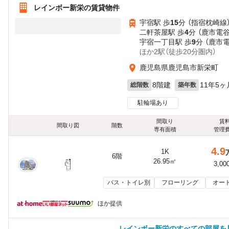
レインボー新栄の賃貸物件
宇宿駅 歩
15
分 （指宿枕崎線
二軒茶屋駅 歩
4
分 （鹿市電
宇宿一丁目駅 歩
9
分 （鹿市
ほか2駅（徒歩20分圏内）
鹿児島県鹿児島市新栄町
8階建
11年5ヶ
総階数
築年数
駐輪場あり
間取り
賃
間取り図
階数
専有面積
管理
4.9
1K
6階
26.95㎡
3,00
バス・トイレ別
フローリング
オー
ほか提供
レインボー新栄のすべての部屋を