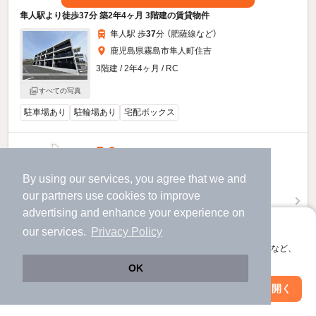
隼人駅より徒歩37分 築2年4ヶ月 3階建の賃貸物件
隼人駅 歩
37
分 （肥薩線
など
）
鹿児島県霧島市隼人町住吉
3階建 / 2年4ヶ月 / RC
すべての写真
駐車場あり
駐輪場あり
宅配ボックス
5.6
万円
（管理費2,000円）
By using our services, you agree that we and
1.0ヶ月
不要
敷
礼
our
partners
use cookies to improve
1階 / 1LDK / 45.0㎡
advertising and enhance your experience on
アプリに切り替えて、サクサクお部屋探し
our services.
Privacy Policy
会員登録なしですぐ使える。マップ検索やお気に入り保存など、
アプリ限定の便利な機能が使えます！
OK
お問い合わせ
（無料）
Web版で続行
アプリを開く
市区町村を変更
絞り込み条件を変更
提供