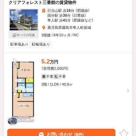
クリアフォレスト三番館の賃貸物件
日当山駅 歩
16
分 （肥薩線）
国分駅 歩
30
分 （日豊線）
隼人駅 歩
41
分 （肥薩線
など
）
鹿児島県霧島市隼人町姫城
3階建 / 8年10ヶ月 / RC
すべての写真
駐車場あり
駐輪場あり
5.2
万円
（管理費2,000円）
不要
不要
敷
礼
3階 / 1LDK / 40.8㎡
お問い合わせ
（無料）