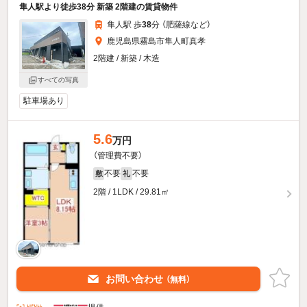
隼人駅より徒歩38分 新築 2階建の賃貸物件
隼人駅 歩
38
分 （肥薩線
など
）
鹿児島県霧島市隼人町真孝
2階建 / 新築 / 木造
すべての写真
駐車場あり
5.6
万円
（管理費不要）
不要
不要
敷
礼
2階 / 1LDK / 29.81㎡
お問い合わせ
（無料）