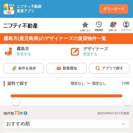
ニフティ不動産
ダウンロード
賃貸アプリ
お知らせ
閲覧履歴
マイページ
お気に入り
霧島市(鹿児島県)のデザイナーズの賃貸物件一覧
霧島市
デザイナーズ
変更する
変更する
条件を保存
新着通知
アプリで探す
賃料で探す
指定なし
〜
指定なし
73
件
指定した賃料で絞り込む
73
物件数
件
2026年07月17日
更新