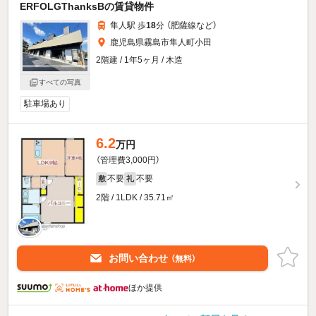
ERFOLGThanksBの賃貸物件
隼人駅 歩
18
分 （肥薩線
など
）
鹿児島県霧島市隼人町小田
2階建 / 1年5ヶ月 / 木造
すべての写真
駐車場あり
6.2
万円
（管理費3,000円）
不要
不要
敷
礼
2階 / 1LDK / 35.71㎡
お問い合わせ
（無料）
ほか提供