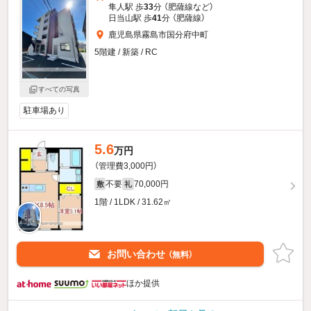
隼人駅 歩
33
分 （肥薩線
など
）
日当山駅 歩
41
分 （肥薩線）
鹿児島県霧島市国分府中町
5階建 / 新築 / RC
すべての写真
駐車場あり
5.6
万円
（管理費3,000円）
不要
70,000円
敷
礼
1階 / 1LDK / 31.62㎡
お問い合わせ
（無料）
ほか提供