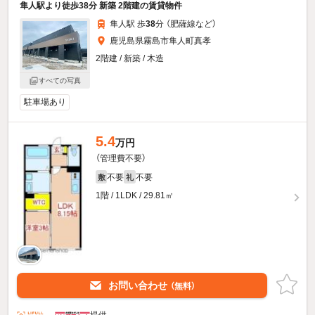
隼人駅より徒歩38分 新築 2階建の賃貸物件
隼人駅 歩
38
分 （肥薩線
など
）
鹿児島県霧島市隼人町真孝
2階建 / 新築 / 木造
すべての写真
駐車場あり
5.4
万円
（管理費不要）
不要
不要
敷
礼
1階 / 1LDK / 29.81㎡
お問い合わせ
（無料）
提供