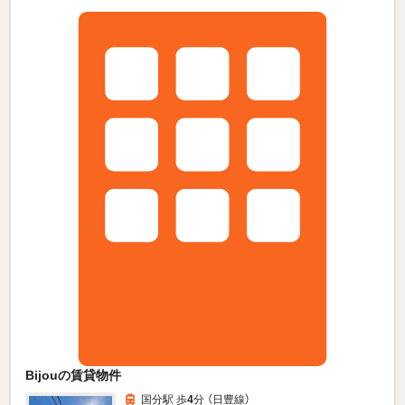
Bijouの賃貸物件
国分駅 歩
4
分 （日豊線）