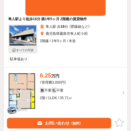
隼人駅より徒歩18分 築1年5ヶ月 2階建の賃貸物件
隼人駅 歩
18
分 （肥薩線
など
）
鹿児島県霧島市隼人町小田
2階建 / 1年5ヶ月 / 木造
すべての写真
駐車場あり
6.25
万円
（管理費3,000円）
不要
不要
敷
礼
2階 / 1LDK / 35.71㎡
お問い合わせ
（無料）