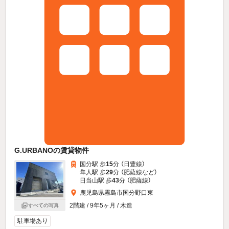
G.URBANOの賃貸物件
国分駅 歩
15
分 （日豊線）
隼人駅 歩
29
分 （肥薩線
など
）
日当山駅 歩
43
分 （肥薩線）
鹿児島県霧島市国分野口東
2階建 / 9年5ヶ月 / 木造
すべての写真
駐車場あり