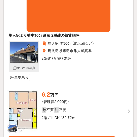
隼人駅より徒歩36分 新築 2階建の賃貸物件
隼人駅 歩
36
分 （肥薩線
など
）
鹿児島県霧島市隼人町真孝
2階建 / 新築 / 木造
すべての写真
駐車場あり
6.2
万円
（管理費3,000円）
不要
不要
敷
礼
2階 / 1LDK / 35.72㎡