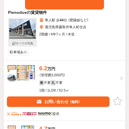
Pienodueの賃貸物件
隼人駅 歩
44
分 （肥薩線
など
）
鹿児島県霧島市隼人町住吉
2階建 / 4年7ヶ月 / 木造
すべての写真
駐車場あり
6.2
万円
（管理費3,000円）
不要
不要
敷
礼
1階 / 1LDK / 52.5㎡
お問い合わせ
（無料）
提供
4.7