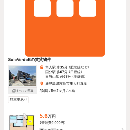
SoleVerdeBの賃貸物件
隼人駅 歩
35
分 （肥薩線
など
）
国分駅 歩
67
分 （日豊線）
日当山駅 歩
67
分 （肥薩線）
鹿児島県霧島市隼人町真孝
2階建 / 5年7ヶ月 / 木造
すべての写真
駐車場あり
5.6
万円
（管理費2,000円）