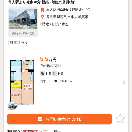
隼人駅より徒歩38分 新築 2階建の賃貸物件
隼人駅 歩
38
分 （肥薩線
など
）
鹿児島県霧島市隼人町真孝
2階建 / 新築 / 木造
すべての写真
駐車場あり
5.5
万円
（管理費不要）
不要
不要
敷
礼
2階 / 1LDK / 29.81㎡
お問い合わせ
（無料）
提供