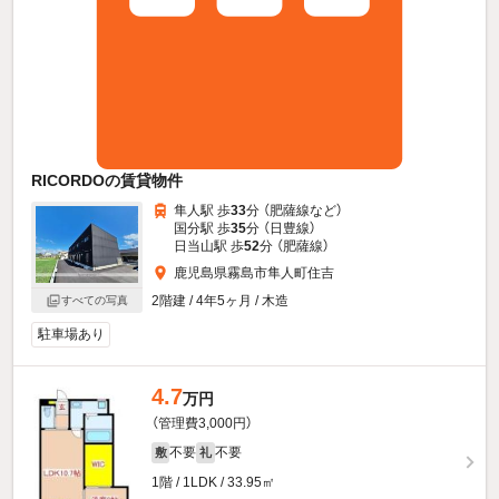
RICORDOの賃貸物件
隼人駅 歩
33
分 （肥薩線
など
）
国分駅 歩
35
分 （日豊線）
日当山駅 歩
52
分 （肥薩線）
鹿児島県霧島市隼人町住吉
2階建 / 4年5ヶ月 / 木造
すべての写真
駐車場あり
4.7
万円
（管理費3,000円）
不要
不要
敷
礼
1階 / 1LDK / 33.95㎡