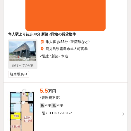
隼人駅より徒歩38分 新築 2階建の賃貸物件
隼人駅 歩
38
分 （肥薩線
など
）
鹿児島県霧島市隼人町真孝
2階建 / 新築 / 木造
すべての写真
駐車場あり
5.5
万円
（管理費不要）
不要
不要
敷
礼
1階 / 1LDK / 29.81㎡