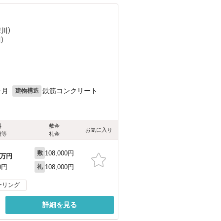
摩川）
）
ヶ月
鉄筋コンクリート
建物構造
料
敷金
お気に入り
費等
礼金
108,000円
敷
万円
108,000円
0円
礼
ーリング
詳細を見る