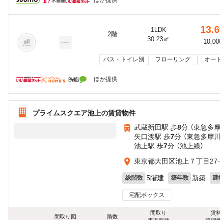
ほか提供
13.6
1LDK
2階
30.23㎡
10,0
バス・トイレ別
フローリング
オー
ほか提供
プライムスクエア池上の賃貸物件
武蔵新田駅 歩
8
分 （東急多
矢口渡駅 歩
7
分 （東急多摩川
池上駅 歩
7
分 （池上線）
東京都大田区池上７丁目27-
5階建
新築
総階数
築年数
建
宅配ボックス
間取り
賃
間取り図
階数