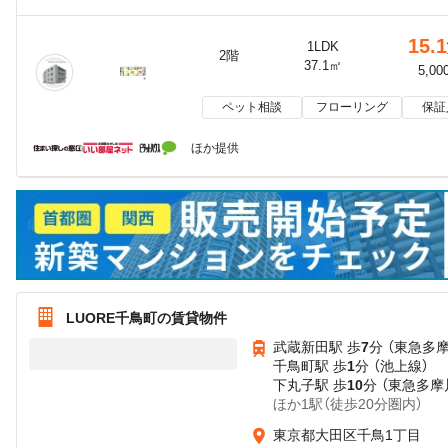
15.1
1LDK
2階
37.1㎡
5,00
ペット相談
フローリング
保証
ほか提供
LUORE千鳥町の賃貸物件
武蔵新田駅 歩
7
分 （東急多
千鳥町駅 歩
1
分 （池上線）
下丸子駅 歩
10
分 （東急多摩
ほか1駅（徒歩20分圏内）
東京都大田区千鳥1丁目