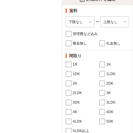
賃料
〜
管理費など込み
敷金無し
礼金無し
間取り
1R
1K
1DK
1LDK
2K
2DK
2LDK
3K
3DK
3LDK
4K
4DK
4LDK
5DK
5LDK以上