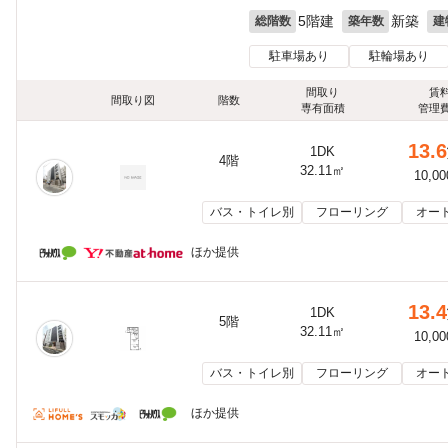
5階建
新築
総階数
築年数
建
駐車場あり
駐輪場あり
間取り
賃
間取り図
階数
専有面積
管理
13.6
1DK
4階
32.11㎡
10,0
バス・トイレ別
フローリング
オー
ほか提供
13.4
1DK
5階
32.11㎡
10,0
バス・トイレ別
フローリング
オー
ほか提供