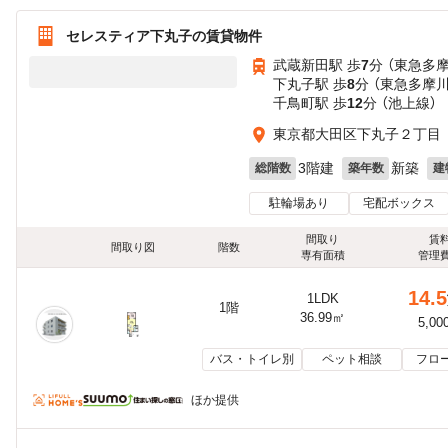
セレスティア下丸子の賃貸物件
武蔵新田駅 歩
7
分 （東急多
下丸子駅 歩
8
分 （東急多摩川
千鳥町駅 歩
12
分 （池上線）
東京都大田区下丸子２丁目
3階建
新築
総階数
築年数
建
駐輪場あり
宅配ボックス
間取り
賃
間取り図
階数
専有面積
管理
14.5
1LDK
1階
36.99㎡
5,00
バス・トイレ別
ペット相談
フロ
ほか提供