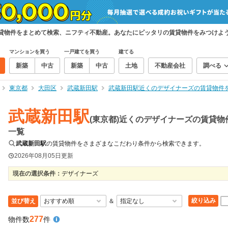
賃貸物件をまとめて検索、ニフティ不動産。あなたにピッタリの賃貸物件をみつけよ
マンションを買う
一戸建てを買う
建てる
新築
中古
新築
中古
土地
不動産会社
調べる
東京都
大田区
武蔵新田駅
武蔵新田駅近くのデザイナーズの賃貸物件
武蔵新田駅
(東京都)近くのデザイナーズの賃貸物
一覧
武蔵新田駅
の賃貸物件をさまざまなこだわり条件から検索できます。
2026年08月05日
更新
現在の選択条件：
デザイナーズ
絞り込み
並び替え
＆
277
物件数
件