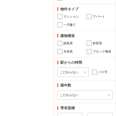
物件タイプ
マンション
アパート
一戸建て
建物構造
鉄筋系
鉄骨系
木造系
ブロック構造
駅からの時間
バス可
築年数
専有面積