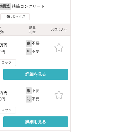
鉄筋コンクリート
物構造
宅配ボックス
料
敷金
お気に入り
費等
礼金
不要
敷
万円
不要
00円
礼
トロック
詳細を見る
不要
敷
万円
不要
00円
礼
トロック
詳細を見る