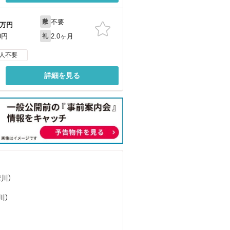
不要
敷
万円
2.0ヶ月
0円
礼
人不要
詳細を見る
摩川）
川）