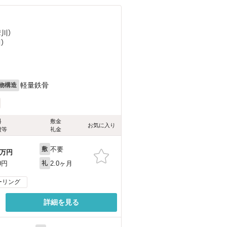
摩川）
）
軽量鉄骨
物構造
料
敷金
お気に入り
費等
礼金
不要
敷
万円
2.0ヶ月
0円
礼
ーリング
詳細を見る