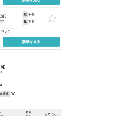
不要
敷
万円
不要
00円
礼
トロック
詳細を見る
摩川）
）
4
RC
物構造
料
敷金
お気に入り