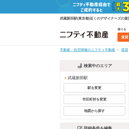
武蔵新田駅(東京都)近くのデザイナーズの
借りる
賃貸
不動産・住宅情報のニフティ不動産
賃貸
検索中のエリア
武蔵新田駅
駅を変更
市区町村を変更
地図から探す
詳細条件を編集