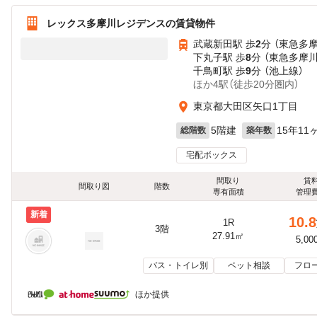
レックス多摩川レジデンスの賃貸物件
武蔵新田駅 歩
2
分 （東急多
下丸子駅 歩
8
分 （東急多摩川
千鳥町駅 歩
9
分 （池上線）
ほか4駅（徒歩20分圏内）
東京都大田区矢口1丁目
5階建
15年11
総階数
築年数
宅配ボックス
間取り
賃
間取り図
階数
専有面積
管理
新着
10.8
1R
3階
27.91㎡
5,00
バス・トイレ別
ペット相談
フロ
ほか提供