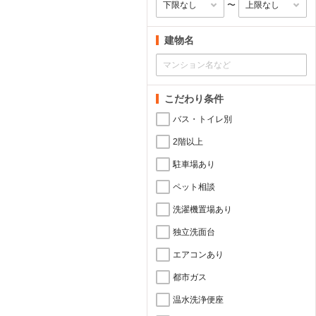
〜
建物名
こだわり条件
バス・トイレ別
2階以上
駐車場あり
ペット相談
洗濯機置場あり
独立洗面台
エアコンあり
都市ガス
温水洗浄便座