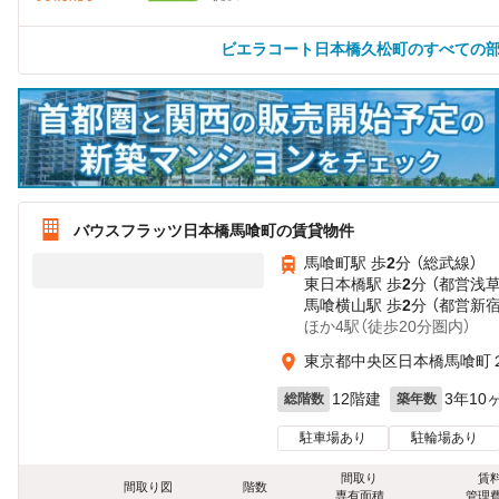
ビエラコート日本橋久松町のすべての
バウスフラッツ日本橋馬喰町の賃貸物件
馬喰町駅 歩
2
分 （総武線）
東日本橋駅 歩
2
分 （都営浅
馬喰横山駅 歩
2
分 （都営新
ほか4駅（徒歩20分圏内）
東京都中央区日本橋馬喰町
12階建
3年10
総階数
築年数
駐車場あり
駐輪場あり
間取り
賃
間取り図
階数
専有面積
管理