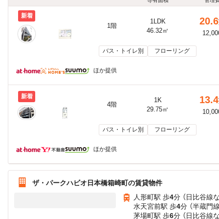
新着
20.6
1LDK
1階
46.32㎡
12,0
バス・トイレ別
フローリング
ほか提供
新着
13.4
1K
4階
29.75㎡
10,0
バス・トイレ別
フローリング
ほか提供
ザ・パークハビオ日本橋箱崎町の賃貸物件
人形町駅 歩
4
分 （日比谷線
水天宮前駅 歩
4
分 （半蔵門線
茅場町駅 歩
6
分 （日比谷線