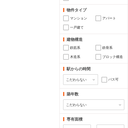
物件タイプ
マンション
アパート
一戸建て
建物構造
鉄筋系
鉄骨系
木造系
ブロック構造
駅からの時間
バス可
築年数
専有面積