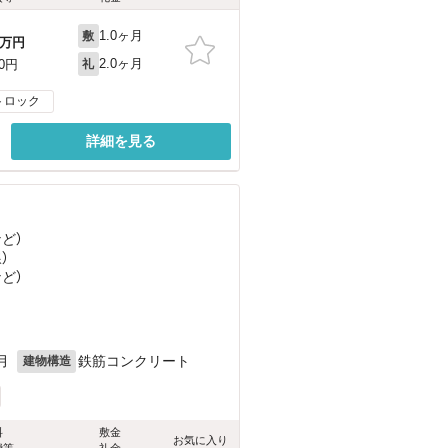
1.0ヶ月
敷
万円
2.0ヶ月
00円
礼
トロック
詳細を見る
など
）
）
など
）
月
鉄筋コンクリート
建物構造
料
敷金
お気に入り
費等
礼金