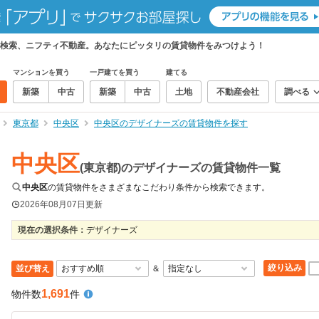
検索、ニフティ不動産。あなたにピッタリの賃貸物件をみつけよう！
マンションを買う
一戸建てを買う
建てる
新築
中古
新築
中古
土地
不動産会社
調べる
東京都
中央区
中央区のデザイナーズの賃貸物件を探す
中央区
(東京都)のデザイナーズの賃貸物件一覧
中央区
の賃貸物件をさまざまなこだわり条件から検索できます。
2026年08月07日
更新
現在の選択条件：
デザイナーズ
絞り込み
並び替え
＆
1,691
物件数
件