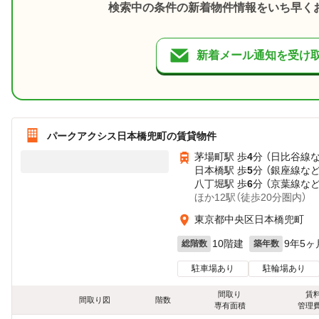
検索中の条件の新着物件情報をいち早く
新着メール通知を受け
パークアクシス日本橋兜町の賃貸物件
茅場町駅 歩
4
分 （日比谷線
日本橋駅 歩
5
分 （銀座線
な
八丁堀駅 歩
6
分 （京葉線
な
ほか12駅（徒歩20分圏内）
東京都中央区日本橋兜町
10階建
9年5ヶ
総階数
築年数
駐車場あり
駐輪場あり
間取り
賃
間取り図
階数
専有面積
管理