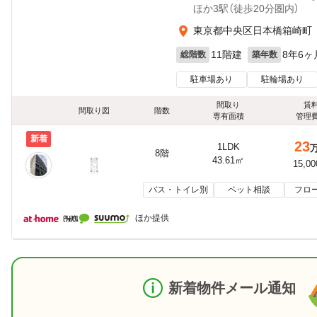
ほか3駅（徒歩20分圏内）
東京都中央区日本橋箱崎町
11階建
8年6ヶ
総階数
築年数
駐車場あり
駐輪場あり
間取り
賃
間取り図
階数
専有面積
管理
新着
23
1LDK
8階
43.61㎡
15,0
バス・トイレ別
ペット相談
フロ
ほか提供
新着物件メール通知