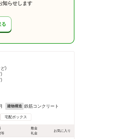
お知らせします
取る
など
）
ど
）
ど
）
月
鉄筋コンクリート
建物構造
宅配ボックス
料
敷金
お気に入り
費等
礼金