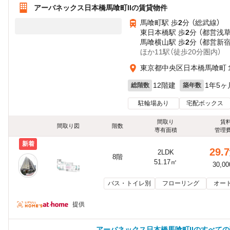
アーバネックス日本橋馬喰町IIの賃貸物件
馬喰町駅 歩
2
分 （総武線）
東日本橋駅 歩
2
分 （都営浅
馬喰横山駅 歩
2
分 （都営新
ほか11駅（徒歩20分圏内）
東京都中央区日本橋馬喰町
12階建
1年5ヶ
総階数
築年数
駐輪場あり
宅配ボックス
間取り
賃
間取り図
階数
専有面積
管理
新着
29.7
2LDK
8階
51.17㎡
30,0
バス・トイレ別
フローリング
オー
提供
アーバネックス日本橋馬喰町IIのすべて