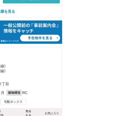
部屋を見る
草線）
宿線）
２丁目
ヶ月
RC
建物構造
宅配ボックス
料
敷金
お気に入り
費等
礼金