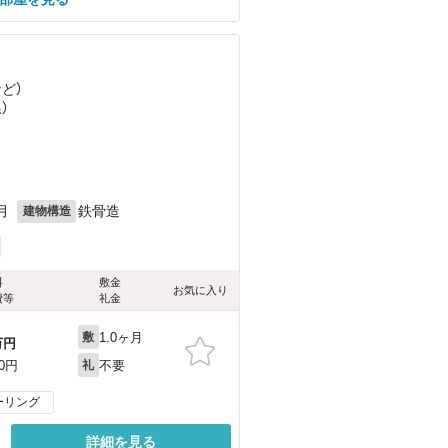
など
）
）
月
鉄骨造
建物構造
料
敷金
お気に入り
費等
礼金
1.0ヶ月
敷
万円
不要
00円
礼
ーリング
詳細を見る