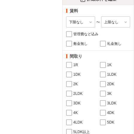
賃料
〜
管理費など込み
敷金無し
礼金無し
間取り
1R
1K
1DK
1LDK
2K
2DK
2LDK
3K
3DK
3LDK
4K
4DK
4LDK
5DK
5LDK以上