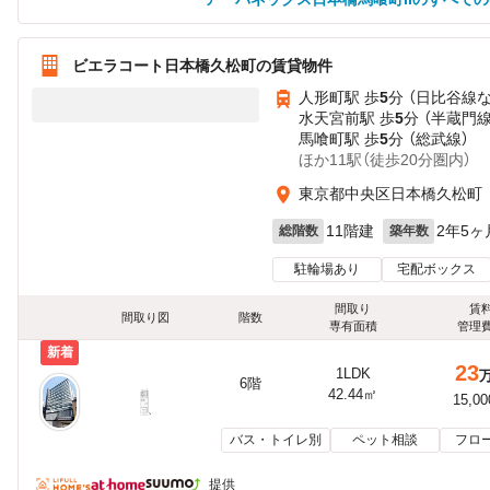
ビエラコート日本橋久松町の賃貸物件
人形町駅 歩
5
分 （日比谷線
水天宮前駅 歩
5
分 （半蔵門線
馬喰町駅 歩
5
分 （総武線）
ほか11駅（徒歩20分圏内）
東京都中央区日本橋久松町
11階建
2年5ヶ
総階数
築年数
駐輪場あり
宅配ボックス
間取り
賃
間取り図
階数
専有面積
管理
新着
23
1LDK
6階
42.44㎡
15,0
バス・トイレ別
ペット相談
フロ
提供