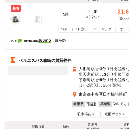
新着
21.6
2LDK
5階
43.24㎡
15,0
バス・トイレ別
フローリング
オー
ほか提供
ベルエスパス箱崎の賃貸物件
人形町駅 歩
3
分 （日比谷線
水天宮前駅 歩
3
分 （半蔵門線
茅場町駅 歩
9
分 （日比谷線
ほか2駅（徒歩20分圏内）
東京都中央区日本橋箱崎町
7階建
5年10ヶ
総階数
築年数
駐車場あり
宅配ボックス
間取り
賃
間取り図
階数
専有面積
管理