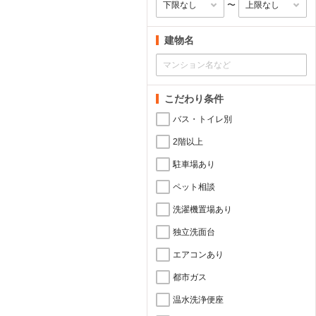
〜
建物名
こだわり条件
バス・トイレ別
2階以上
駐車場あり
ペット相談
洗濯機置場あり
独立洗面台
エアコンあり
都市ガス
温水洗浄便座