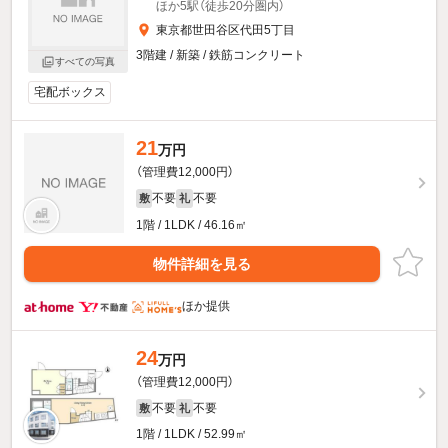
ほか5駅（徒歩20分圏内）
東京都世田谷区代田5丁目
3階建 / 新築 / 鉄筋コンクリート
すべての写真
宅配ボックス
21
万円
（管理費12,000円）
不要
不要
敷
礼
1階 / 1LDK / 46.16㎡
物件詳細を見る
ほか提供
24
万円
（管理費12,000円）
不要
不要
敷
礼
1階 / 1LDK / 52.99㎡