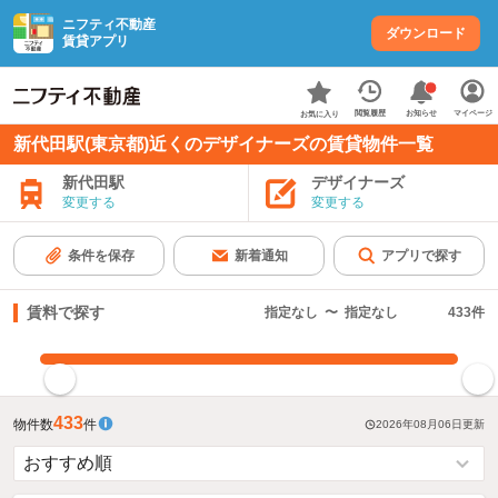
ニフティ不動産
ダウンロード
賃貸アプリ
お知らせ
閲覧履歴
マイページ
お気に入り
新代田駅(東京都)近くのデザイナーズの賃貸物件一覧
新代田駅
デザイナーズ
変更する
変更する
条件を保存
新着通知
アプリで探す
賃料で探す
指定なし
〜
指定なし
433
件
指定した賃料で絞り込む
433
物件数
件
2026年08月06日
更新