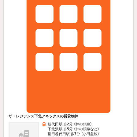
ザ・レジデンス下北アネックスの賃貸物件
新代田駅 歩
2
分 （井の頭線）
下北沢駅 歩
5
分 （井の頭線
など
）
世田谷代田駅 歩
7
分 （小田急線）