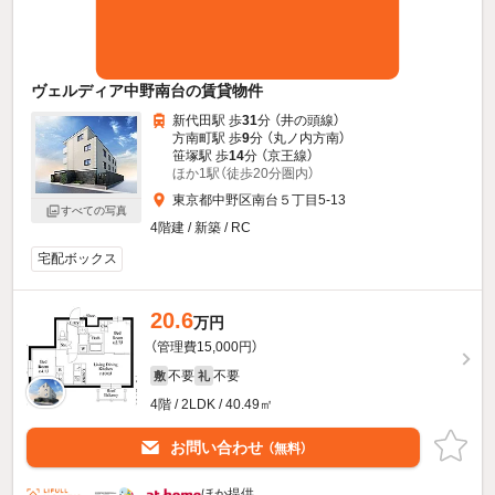
ヴェルディア中野南台の賃貸物件
新代田駅 歩
31
分 （井の頭線）
方南町駅 歩
9
分 （丸ノ内方南）
笹塚駅 歩
14
分 （京王線）
ほか1駅（徒歩20分圏内）
東京都中野区南台５丁目5-13
すべての写真
4階建 / 新築 / RC
宅配ボックス
20.6
万円
（管理費15,000円）
不要
不要
敷
礼
4階 / 2LDK / 40.49㎡
お問い合わせ
（無料）
ほか提供