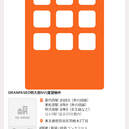
GRANPASEO明大前IVの賃貸物件
新代田駅 歩
11
分 （井の頭線）
東松原駅 歩
5
分 （井の頭線）
明大前駅 歩
9
分 （京王線
など
）
ほか6駅（徒歩20分圏内）
東京都世田谷区羽根木2丁目
4階建 / 新築 / 鉄筋コンクリート