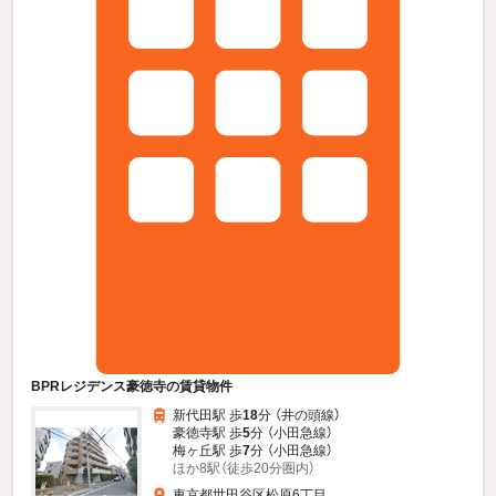
BPRレジデンス豪徳寺の賃貸物件
新代田駅 歩
18
分 （井の頭線）
豪徳寺駅 歩
5
分 （小田急線）
梅ヶ丘駅 歩
7
分 （小田急線）
ほか8駅（徒歩20分圏内）
東京都世田谷区松原6丁目