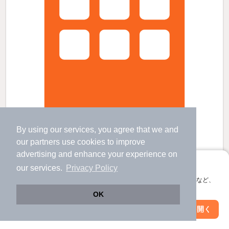
By using our services, you agree that we and
ミュージション下北沢の賃貸物件
our
partners
use cookies to improve
新代田駅 歩
13
分 （井の頭線）
advertising and enhance your experience on
下北沢駅 歩
3
分 （井の頭線
など
）
アプリに切り替えて、サクサクお部屋探し
東北沢駅 歩
7
分 （小田急線）
our services.
Privacy Policy
ほか6駅（徒歩20分圏内）
会員登録なしですぐ使える。マップ検索やお気に入り保存など、
東京都世田谷区北沢２丁目
アプリ限定の便利な機能が使えます！
OK
6階建 / 新築 / RC
すべての写真
Web版で続行
アプリを開く
駅・沿線を変更
絞り込み条件を変更
駐輪場あり
宅配ボックス