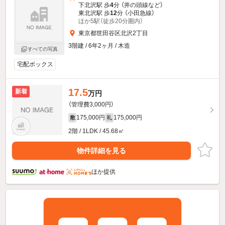
下北沢駅 歩
4
分 （井の頭線
など
）
東北沢駅 歩
12
分 （小田急線）
ほか5駅（徒歩20分圏内）
東京都世田谷区北沢2丁目
3階建 / 6年2ヶ月 / 木造
すべての写真
宅配ボックス
17.5
新着
万円
（管理費3,000円）
175,000円
175,000円
敷
礼
2階 / 1LDK / 45.68㎡
物件詳細を見る
ほか提供