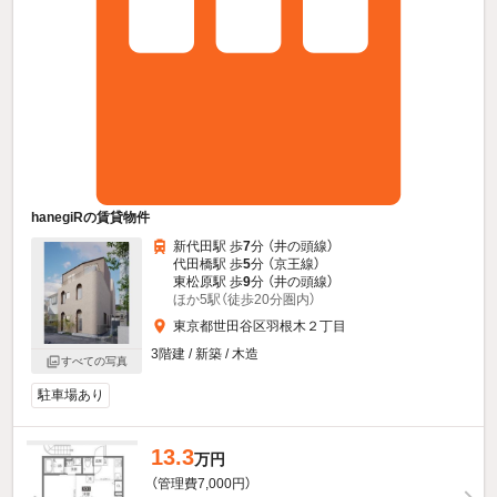
hanegiRの賃貸物件
新代田駅 歩
7
分 （井の頭線）
代田橋駅 歩
5
分 （京王線）
東松原駅 歩
9
分 （井の頭線）
ほか5駅（徒歩20分圏内）
東京都世田谷区羽根木２丁目
3階建 / 新築 / 木造
すべての写真
駐車場あり
13.3
万円
（管理費7,000円）