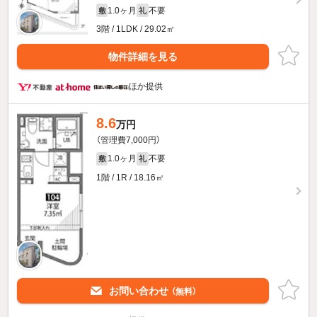
1.0ヶ月
不要
敷
礼
3階 / 1LDK / 29.02㎡
物件詳細を見る
ほか提供
8.6
万円
（管理費7,000円）
1.0ヶ月
不要
敷
礼
1階 / 1R / 18.16㎡
お問い合わせ
（無料）