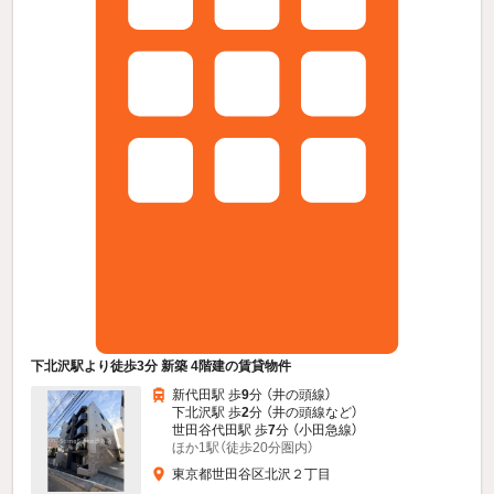
下北沢駅より徒歩3分 新築 4階建の賃貸物件
新代田駅 歩
9
分 （井の頭線）
下北沢駅 歩
2
分 （井の頭線
など
）
世田谷代田駅 歩
7
分 （小田急線）
ほか1駅（徒歩20分圏内）
東京都世田谷区北沢２丁目