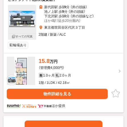
新代田駅 歩
19
分 （井の頭線）
池ノ上駅 歩
9
分 （井の頭線）
下北沢駅 歩
10
分 （井の頭線
など
）
ほか4駅（徒歩20分圏内）
東京都世田谷区代沢３丁目
2階建 / 新築 / ALC
すべての写真
駐輪場あり
15.8
万円
（管理費4,000円）
1.0ヶ月
2.0ヶ月
敷
礼
1階 / 1LDK / 42.18㎡
物件詳細を見る
ほか提供