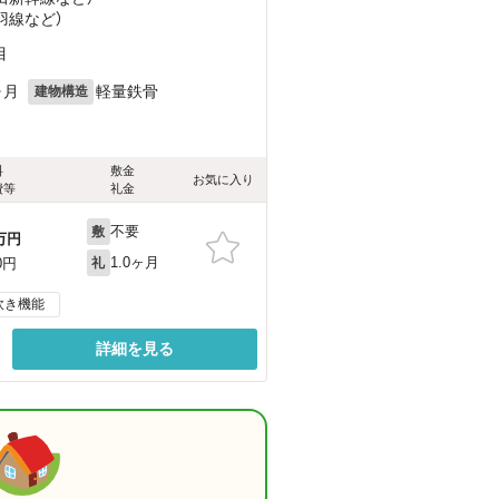
羽線
など
）
目
ヶ月
軽量鉄骨
建物構造
料
敷金
お気に入り
費等
礼金
不要
敷
万円
1.0ヶ月
0円
礼
炊き機能
詳細を見る