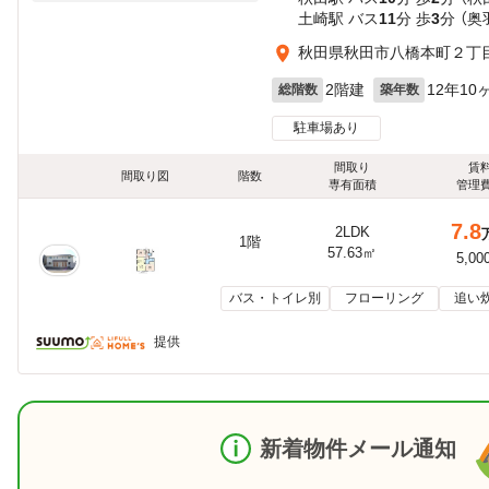
土崎駅 バス
11
分 歩
3
分 （奥
秋田県秋田市八橋本町２丁
2階建
12年10
総階数
築年数
駐車場あり
間取り
賃
間取り図
階数
専有面積
管理
7.8
2LDK
1階
57.63㎡
5,00
バス・トイレ別
フローリング
追い
提供
新着物件メール通知