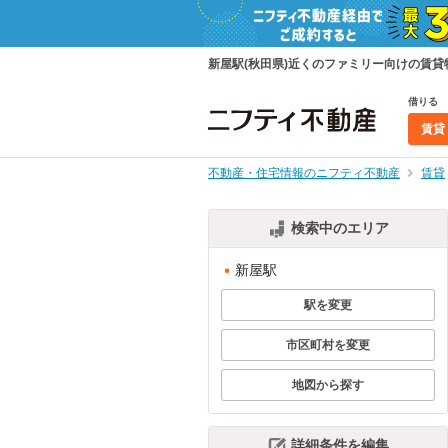
新屋駅(秋田県)近くのファミリー向けの賃
借りる
賃貸
不動産・住宅情報のニフティ不動産
賃貸
検索中のエリア
新屋駅
駅を変更
市区町村を変更
地図から探す
詳細条件を編集