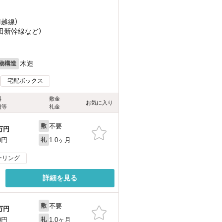
羽越線）
秋田新幹線
など
）
木造
物構造
宅配ボックス
料
敷金
お気に入り
費等
礼金
不要
敷
万円
1.0ヶ月
0円
礼
ーリング
詳細を見る
不要
敷
万円
1.0ヶ月
0円
礼