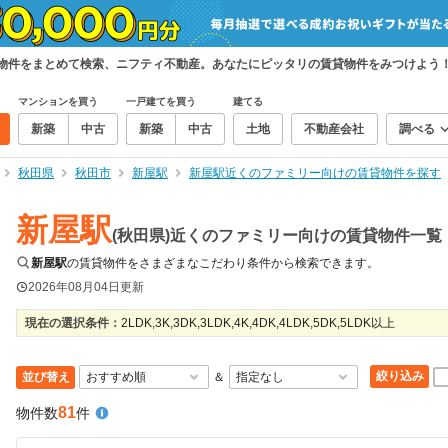
貸物件をまとめて検索、ニフティ不動産。あなたにピッタリの賃貸物件をみつけよう
マンションを買う
一戸建てを買う
建てる
新築
中古
新築
中古
土地
不動産会社
調べる
秋田県
秋田市
新屋駅
新屋駅近くのファミリー向けの賃貸物件を探す
新屋駅
(秋田県)近くのファミリー向けの賃貸物件一覧
新屋駅
の賃貸物件をさまざまなこだわり条件から検索できます。
2026年08月04日
更新
現在の選択条件：
2LDK,3K,3DK,3LDK,4K,4DK,4LDK,5DK,5LDK以上
絞り込み
並び替え
＆
81
物件数
件