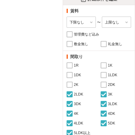
賃料
〜
管理費など込み
敷金無し
礼金無し
間取り
1R
1K
1DK
1LDK
2K
2DK
2LDK
3K
3DK
3LDK
4K
4DK
4LDK
5DK
5LDK以上