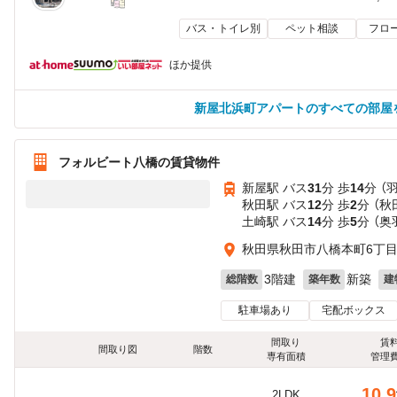
バス・トイレ別
ペット相談
フロ
ほか提供
新屋北浜町アパートのすべての部屋
フォルビート八橋の賃貸物件
新屋駅 バス
31
分 歩
14
分 （
秋田駅 バス
12
分 歩
2
分 （
土崎駅 バス
14
分 歩
5
分 （奥
秋田県秋田市八橋本町6丁
3階建
新築
総階数
築年数
建
駐車場あり
宅配ボックス
間取り
賃
間取り図
階数
専有面積
管理
10.9
2LDK