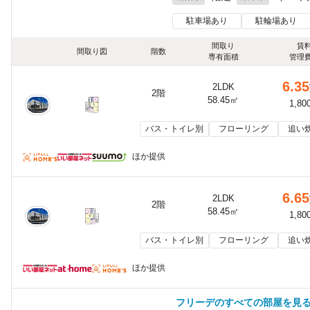
駐車場あり
駐輪場あり
間取り
賃
間取り図
階数
専有面積
管理
6.35
2LDK
2階
58.45㎡
1,80
バス・トイレ別
フローリング
追い
ほか提供
6.65
2LDK
2階
58.45㎡
1,80
バス・トイレ別
フローリング
追い
ほか提供
フリーデのすべての部屋を見