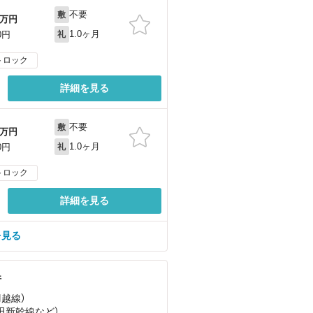
不要
敷
万円
1.0ヶ月
0円
礼
トロック
詳細を見る
不要
敷
万円
1.0ヶ月
0円
礼
トロック
詳細を見る
を見る
件
羽越線）
秋田新幹線
など
）