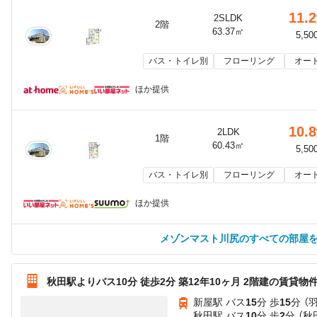
11.2
2SLDK
2階
63.37㎡
5,50
バス・トイレ別
フローリング
オー
ほか提供
10.8
2LDK
1階
60.43㎡
5,50
バス・トイレ別
フローリング
オー
ほか提供
メゾンマスト川尻のすべての部屋
秋田駅よりバス10分 徒歩2分 築12年10ヶ月 2階建の賃貸物
新屋駅 バス
15
分 歩
15
分 （
秋田駅 バス
10
分 歩
2
分 （