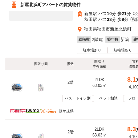
新屋北浜町アパートの賃貸物件
新屋駅 バス
10
分 歩
21
分 （
秋田駅 バス
33
分 歩
9
分 （
秋田県秋田市新屋北浜町
2階建
新築
総階数
築年数
建
駐車場あり
駐輪場あり
間取り
賃
間取り図
階数
専有面積
管理
8.1
2LDK
2階
63.03㎡
4,10
バス・トイレ別
ペット相談
フロ
ほか提供
8.3
2LDK
2階
63.03㎡
4,10