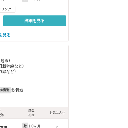
ーリング
詳細を見る
を見る
羽越線）
秋田新幹線
など
）
羽線
など
）
目
鉄骨造
物構造
料
敷金
お気に入り
費等
礼金
1.0ヶ月
敷
万円