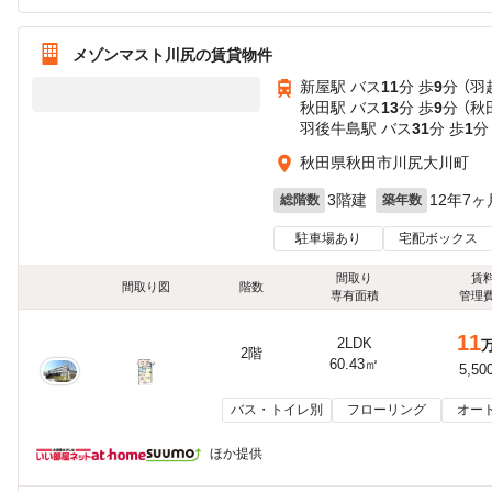
メゾンマスト川尻の賃貸物件
新屋駅 バス
11
分 歩
9
分 （羽
秋田駅 バス
13
分 歩
9
分 （
羽後牛島駅 バス
31
分 歩
1
分
秋田県秋田市川尻大川町
3階建
12年7ヶ
総階数
築年数
駐車場あり
宅配ボックス
間取り
賃
間取り図
階数
専有面積
管理
11
2LDK
2階
60.43㎡
5,50
バス・トイレ別
フローリング
オー
ほか提供