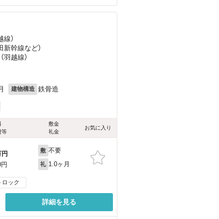
越線）
秋田新幹線
など
）
 （羽越線）
月
鉄骨造
建物構造
料
敷金
お気に入り
費等
礼金
不要
敷
万円
1.0ヶ月
0円
礼
トロック
詳細を見る