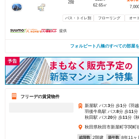
2階
62.65㎡
7,00
バス・トイレ別
フローリング
オー
提供
フォルビート八橋のすべての部屋
フリーデの賃貸物件
新屋駅 バス
3
分 歩
1
分 （羽越
羽後牛島駅 バス
8
分 歩
11
分
秋田駅 バス
20
分 歩
11
分 （
秋田県秋田市新屋町字関町
2階建
8年11ヶ
総階数
築年数