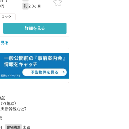
2.0ヶ月
0円
礼
トロック
詳細を見る
を見る
線）
 （羽越線）
秋田新幹線
など
）
後
月
木造
建物構造