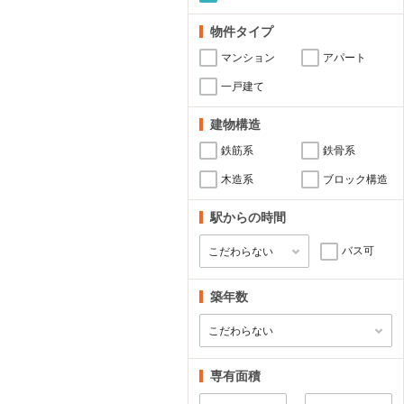
物件タイプ
マンション
アパート
一戸建て
建物構造
鉄筋系
鉄骨系
木造系
ブロック構造
駅からの時間
バス可
築年数
専有面積