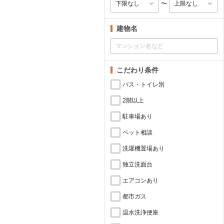
〜
建物名
こだわり条件
バス・トイレ別
2階以上
駐車場あり
ペット相談
洗濯機置場あり
独立洗面台
エアコンあり
都市ガス
温水洗浄便座