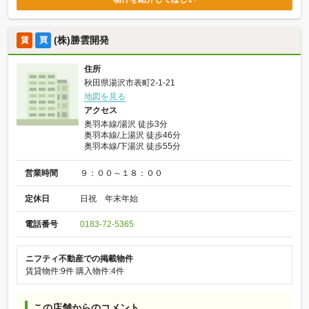
(株)勝雲開発
賃
買
住所
秋田県湯沢市表町2-1-21
地図を見る
アクセス
奥羽本線/湯沢 徒歩3分
奥羽本線/上湯沢 徒歩46分
奥羽本線/下湯沢 徒歩55分
営業時間
９：００～１８：００
定休日
日祝 年末年始
電話番号
0183-72-5365
ニフティ不動産での掲載物件
賃貸物件:9件
購入物件:4件
この店舗からのコメント