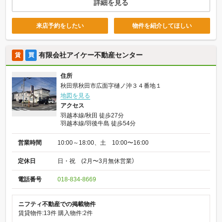
詳細を見る
来店予約をしたい
物件を紹介してほしい
有限会社アイケー不動産センター
賃
買
住所
秋田県秋田市広面字樋ノ沖３４番地１
地図を見る
アクセス
羽越本線/秋田 徒歩27分
羽越本線/羽後牛島 徒歩54分
営業時間
10:00～18:00、土 10:00〜16:00
定休日
日・祝 (2月〜3月無休営業）
電話番号
018-834-8669
ニフティ不動産での掲載物件
賃貸物件:13件
購入物件:2件