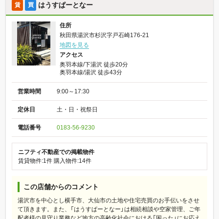
はうすぱーとなー
賃
買
住所
秋田県湯沢市杉沢字戸石崎176-21
地図を見る
アクセス
奥羽本線/下湯沢 徒歩20分
奥羽本線/湯沢 徒歩43分
営業時間
9:00～17:30
定休日
土・日・祝祭日
電話番号
0183-56-9230
ニフティ不動産での掲載物件
賃貸物件:1件
購入物件:14件
この店舗からのコメント
湯沢市を中心とし横手市、大仙市の土地や住宅売買のお手伝いをさせ
て頂きます。また、「はうすぱーとなー」は相続相談や空家管理、ご年
配者様の見守り業務など地方の高齢化社会における「困った」にお応え