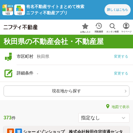
有名不動産サイトまとめて検索
詳しくは
こちら
ニフティ不動産アプリ
カンタン検索
閲覧履歴
マイページ
お気に入り
秋田県の不動産会社・不動産屋
市区町村
秋田県
変更する
詳細条件
-
変更する
現在地から探す
地図で表示
373
件
シャーメゾンショップ 株式会社秋田住宅流通センタ
賃
買