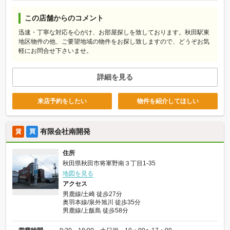
この店舗からのコメント
迅速・丁寧な対応を心がけ、お部屋探しを致しております。秋田駅東
地区物件の他、ご要望地域の物件をお探し致しますので、どうぞお気
軽にお問合せ下さいませ。
詳細を見る
来店予約をしたい
物件を紹介してほしい
有限会社南開発
賃
買
住所
秋田県秋田市将軍野南３丁目1-35
地図を見る
アクセス
男鹿線/土崎 徒歩27分
奥羽本線/泉外旭川 徒歩35分
男鹿線/上飯島 徒歩58分