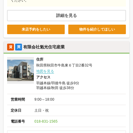
ください。
詳細を見る
来店予約をしたい
物件を紹介してほしい
有限会社魁光住宅産業
賃
買
住所
秋田県秋田市牛島東６丁目2番32号
地図を見る
アクセス
羽越本線/羽後牛島 徒歩9分
羽越本線/秋田 徒歩38分
営業時間
9:00～18:00
定休日
土日・祝
電話番号
018-831-1565