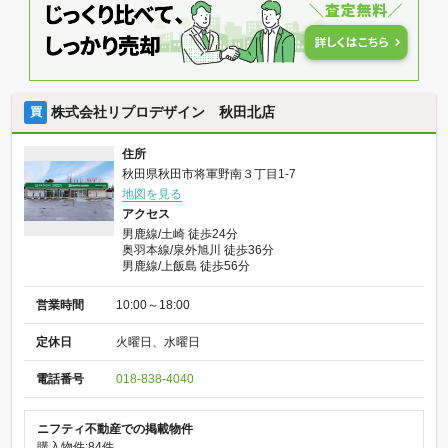
株式会社リプロデザイン 秋田北店
買
住所
秋田県秋田市将軍野南３丁目1-7
地図を見る
アクセス
男鹿線/土崎 徒歩24分
奥羽本線/泉外旭川 徒歩36分
男鹿線/上飯島 徒歩56分
営業時間
10:00～18:00
定休日
火曜日、水曜日
電話番号
018-838-4040
ニフティ不動産での掲載物件
購入物件:84件