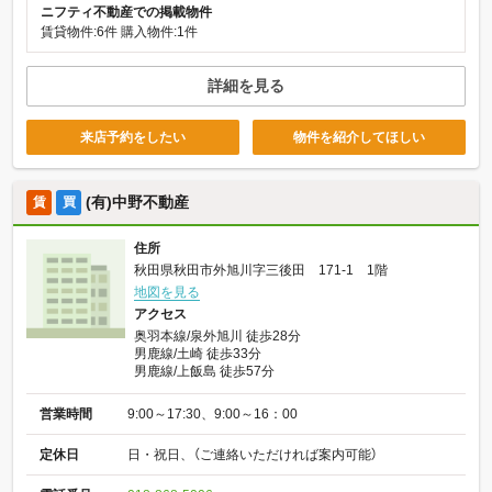
ニフティ不動産での掲載物件
賃貸物件:6件
購入物件:1件
詳細を見る
来店予約をしたい
物件を紹介してほしい
(有)中野不動産
賃
買
住所
秋田県秋田市外旭川字三後田 171-1 1階
地図を見る
アクセス
奥羽本線/泉外旭川 徒歩28分
男鹿線/土崎 徒歩33分
男鹿線/上飯島 徒歩57分
営業時間
9:00～17:30、9:00～16：00
定休日
日・祝日、（ご連絡いただければ案内可能）