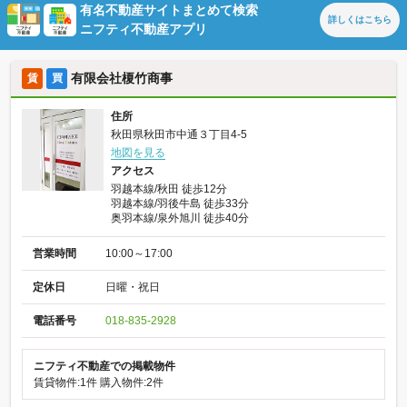
有名不動産サイトまとめて検索
詳しくは
こちら
ニフティ不動産アプリ
有限会社榎竹商事
賃
買
住所
秋田県秋田市中通３丁目4-5
地図を見る
アクセス
羽越本線/秋田 徒歩12分
羽越本線/羽後牛島 徒歩33分
奥羽本線/泉外旭川 徒歩40分
営業時間
10:00～17:00
定休日
日曜・祝日
電話番号
018-835-2928
ニフティ不動産での掲載物件
賃貸物件:1件
購入物件:2件