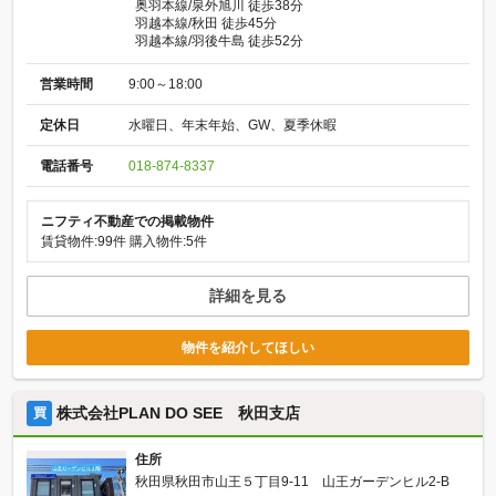
奥羽本線/泉外旭川 徒歩38分
羽越本線/秋田 徒歩45分
羽越本線/羽後牛島 徒歩52分
営業時間
9:00～18:00
定休日
水曜日、年末年始、GW、夏季休暇
電話番号
018-874-8337
ニフティ不動産での掲載物件
賃貸物件:99件
購入物件:5件
詳細を見る
物件を紹介してほしい
株式会社PLAN DO SEE 秋田支店
買
住所
秋田県秋田市山王５丁目9-11 山王ガーデンヒル2-B