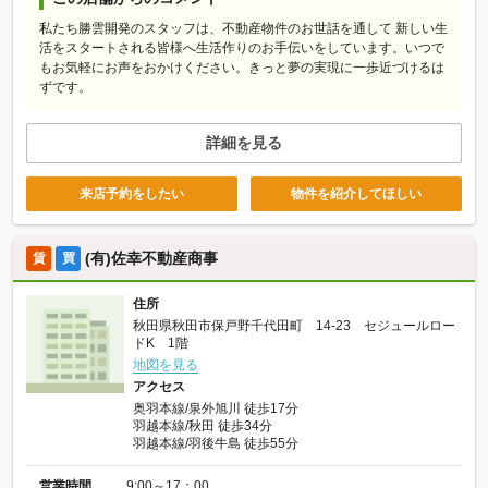
私たち勝雲開発のスタッフは、不動産物件のお世話を通して 新しい生
活をスタートされる皆様へ生活作りのお手伝いをしています。いつで
もお気軽にお声をおかけください。きっと夢の実現に一歩近づけるは
ずです。
詳細を見る
来店予約をしたい
物件を紹介してほしい
(有)佐幸不動産商事
賃
買
住所
秋田県秋田市保戸野千代田町 14-23 セジュールロー
ドK 1階
地図を見る
アクセス
奥羽本線/泉外旭川 徒歩17分
羽越本線/秋田 徒歩34分
羽越本線/羽後牛島 徒歩55分
営業時間
9:00～17：00