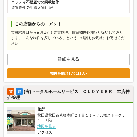
ニフティ不動産での掲載物件
賃貸物件:2件
購入物件:5件
この店舗からのコメント
大曲駅東口から徒歩1分！売買物件、賃貸物件各種取り扱いしており
ます。こんな物件を探している、というご相談もお気軽にお寄せくだ
さい！
詳細を見る
物件を紹介してほしい
(有)トータルホームサービス ＣＬＯＶＥＲＲ 本店仲
賃
買
介管理
住所
秋田県秋田市八橋本町２丁目１１－７八橋ストーク２
１ １階
地図を見る
アクセス