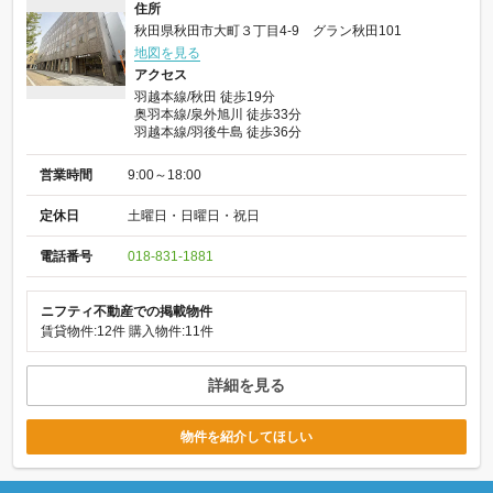
住所
秋田県秋田市大町３丁目4-9 グラン秋田101
地図を見る
アクセス
羽越本線/秋田 徒歩19分
奥羽本線/泉外旭川 徒歩33分
羽越本線/羽後牛島 徒歩36分
営業時間
9:00～18:00
定休日
土曜日・日曜日・祝日
電話番号
018-831-1881
ニフティ不動産での掲載物件
賃貸物件:12件
購入物件:11件
詳細を見る
物件を紹介してほしい