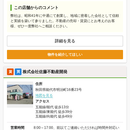
この店舗からのコメント
弊社は、昭和41年に中通にて創業し、地域に密着した会社として信頼
と実績を築いて参りました。不動産の売却・賃貸にとお考えのお客
様、ぜひ一度弊社へご相談ください。
詳細を見る
物件を紹介してほしい
株式会社佐藤不動産開発
賃
買
住所
秋田県能代市明治町16番23号
地図を見る
アクセス
五能線/能代 徒歩13分
五能線/東能代 徒歩39分
五能線/向能代 徒歩49分
営業時間
8:00～17:00、前以てご連絡いただければ時間外対応い