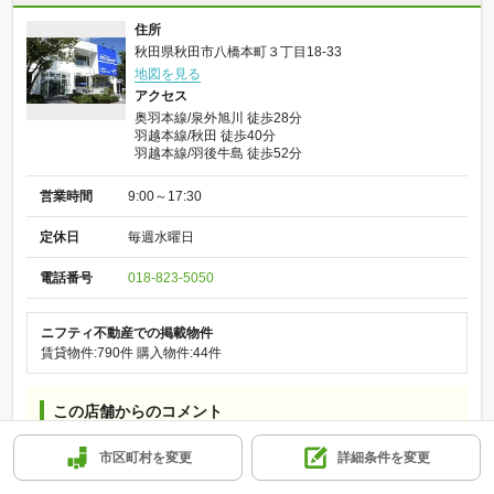
住所
秋田県秋田市八橋本町３丁目18-33
地図を見る
アクセス
奥羽本線/泉外旭川 徒歩28分
羽越本線/秋田 徒歩40分
羽越本線/羽後牛島 徒歩52分
営業時間
9:00～17:30
定休日
毎週水曜日
電話番号
018-823-5050
ニフティ不動産での掲載物件
賃貸物件:790件
購入物件:44件
この店舗からのコメント
秋田市の物件お探しはぜひ当店へお任せください！！賃貸情報量が豊
市区町村を変更
詳細条件を変更
富なのでたくさんのご案内が可能です！！