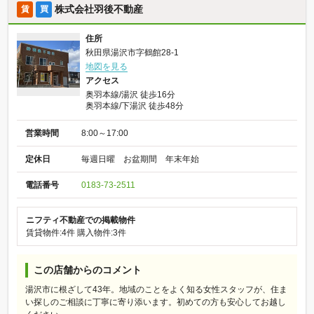
株式会社羽後不動産
賃
買
住所
秋田県湯沢市字鶴館28-1
地図を見る
アクセス
奥羽本線/湯沢 徒歩16分
奥羽本線/下湯沢 徒歩48分
営業時間
8:00～17:00
定休日
毎週日曜 お盆期間 年末年始
電話番号
0183-73-2511
ニフティ不動産での掲載物件
賃貸物件:4件
購入物件:3件
この店舗からのコメント
湯沢市に根ざして43年。地域のことをよく知る女性スタッフが、住ま
い探しのご相談に丁寧に寄り添います。初めての方も安心してお越し