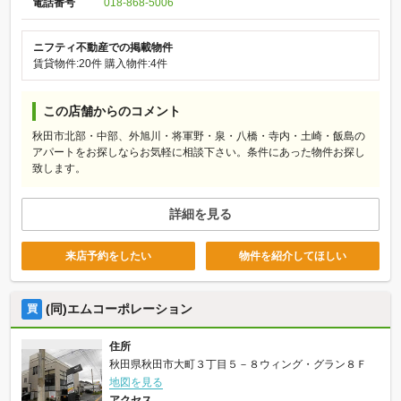
電話番号
018-868-5006
ニフティ不動産での掲載物件
賃貸物件:20件
購入物件:4件
この店舗からのコメント
秋田市北部・中部、外旭川・将軍野・泉・八橋・寺内・土崎・飯島の
アパートをお探しならお気軽に相談下さい。条件にあった物件お探し
致します。
詳細を見る
来店予約をしたい
物件を紹介してほしい
(同)エムコーポレーション
買
住所
秋田県秋田市大町３丁目５－８ウィング・グラン８Ｆ
地図を見る
アクセス