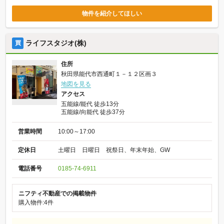
物件を紹介してほしい
ライフスタジオ(株)
買
住所
秋田県能代市西通町１－１２区画３
地図を見る
アクセス
五能線/能代 徒歩13分
五能線/向能代 徒歩37分
営業時間
10:00～17:00
定休日
土曜日 日曜日 祝祭日、年末年始、GW
電話番号
0185-74-6911
ニフティ不動産での掲載物件
購入物件:4件