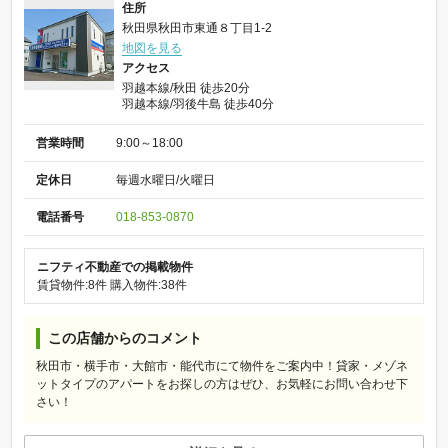
住所
秋田県秋田市東通８丁目1-2
地図を見る
アクセス
羽越本線/秋田 徒歩20分
羽越本線/羽後牛島 徒歩40分
営業時間
9:00～18:00
定休日
毎週水曜日/火曜日
電話番号
018-853-0870
ニフティ不動産での掲載物件
賃貸物件:8件
購入物件:38件
この店舗からのコメント
秋田市・横手市・大館市・能代市にて物件をご案内中！貸家・メゾネ
ットタイプのアパートをお探しの方はぜひ、お気軽にお問い合わせ下
さい！