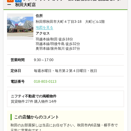
ー 秋田大町店
住所
秋田県秋田市大町４丁目3-18 大町ビル1階
地図を見る
アクセス
羽越本線/秋田 徒歩18分
羽越本線/羽後牛島 徒歩32分
奥羽本線/泉外旭川 徒歩37分
営業時間
9:30～17:00
定休日
毎週水曜日・毎月第２第４日曜日・祝日
電話番号
018-803-0113
ニフティ不動産での掲載物件
賃貸物件:27件
購入物件:14件
この店舗からのコメント
秋田のお部屋探しは当店にお任せ下さい。秋田市内6店舗・横手市で
元気に営業中です！