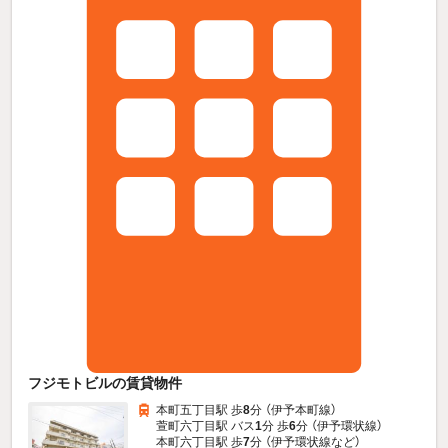
フジモトビルの賃貸物件
本町五丁目駅 歩
8
分 （伊予本町線）
萱町六丁目駅 バス
1
分 歩
6
分 （伊予環状線）
本町六丁目駅 歩
7
分 （伊予環状線
など
）