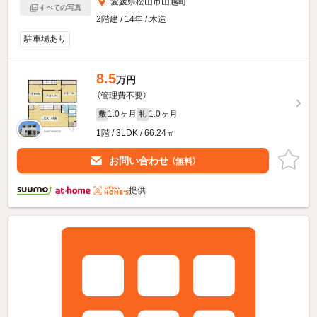
愛媛県松山市山越町
すべての写真
2階建 / 14年 / 木造
駐車場あり
8.5
万円
（管理費不要）
1.0ヶ月
1.0ヶ月
敷
礼
1階 / 3LDK / 66.24㎡
お問い合わせ
（無料）
提供