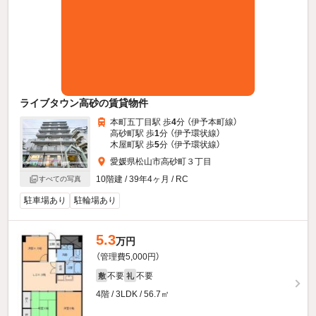
ライブタウン高砂の賃貸物件
本町五丁目駅 歩
4
分 （伊予本町線）
高砂町駅 歩
1
分 （伊予環状線）
木屋町駅 歩
5
分 （伊予環状線）
愛媛県松山市高砂町３丁目
10階建 / 39年4ヶ月 / RC
すべての写真
駐車場あり
駐輪場あり
5.3
万円
（管理費5,000円）
不要
不要
敷
礼
4階 / 3LDK / 56.7㎡