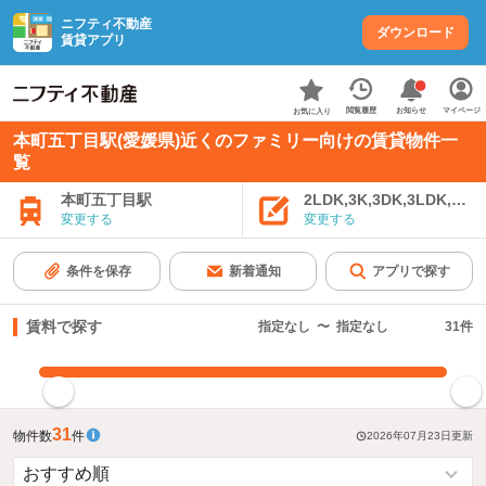
ニフティ不動産
ダウンロード
賃貸アプリ
お知らせ
閲覧履歴
マイページ
お気に入り
本町五丁目駅(愛媛県)近くのファミリー向けの賃貸物件一
覧
本町五丁目駅
2LDK,3K,3DK,3LDK,4K
変更する
変更する
条件を保存
新着通知
アプリで探す
賃料で探す
指定なし
〜
指定なし
31
件
指定した賃料で絞り込む
31
物件数
件
2026年07月23日
更新