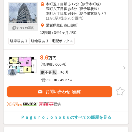
本町五丁目駅 歩
12
分 （伊予本町線）
萱町六丁目駅 歩
8
分 （伊予環状線）
本町六丁目駅 歩
9
分 （伊予環状線
など
）
ほか1駅（徒歩20分圏内）
愛媛県松山市山越町
すべての写真
12階建 / 3年6ヶ月 / RC
駐車場あり
駐輪場あり
宅配ボックス
8.6
万円
（管理費5,000円）
不要
1.0ヶ月
敷
礼
7階 / 2LDK / 49.27㎡
お問い合わせ
（無料）
提供
ＰａｇｕｒｏＪｏｈｏｋｕのすべての部屋を見る