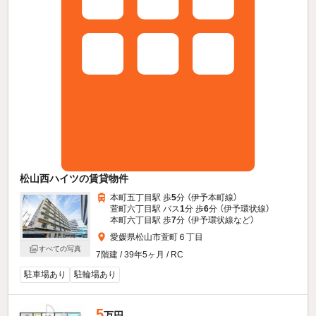
松山西ハイツの賃貸物件
本町五丁目駅 歩
5
分 （伊予本町線）
萱町六丁目駅 バス
1
分 歩
6
分 （伊予環状線）
本町六丁目駅 歩
7
分 （伊予環状線
など
）
愛媛県松山市萱町６丁目
すべての写真
7階建 / 39年5ヶ月 / RC
駐車場あり
駐輪場あり
5
万円