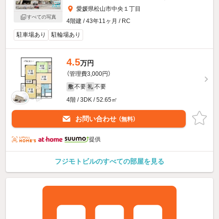
愛媛県松山市中央１丁目
すべての写真
4階建 / 43年11ヶ月 / RC
駐車場あり
駐輪場あり
4.5
万円
（管理費3,000円）
不要
不要
敷
礼
4階 / 3DK / 52.65㎡
お問い合わせ
（無料）
提供
フジモトビルのすべての部屋を見る