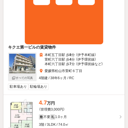
キクエ第一ビルの賃貸物件
本町五丁目駅 歩
8
分 （伊予本町線）
萱町六丁目駅 歩
4
分 （伊予環状線）
本町六丁目駅 歩
7
分 （伊予環状線
など
）
愛媛県松山市萱町６丁目
4階建 / 38年6ヶ月 / RC
すべての写真
駐車場あり
駐輪場あり
4.7
万円
（管理費3,000円）
不要
1.0ヶ月
敷
礼
3階 / 3LDK / 74.0㎡