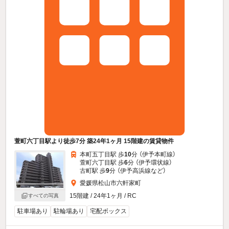
萱町六丁目駅より徒歩7分 築24年1ヶ月 15階建の賃貸物件
本町五丁目駅 歩
10
分 （伊予本町線）
萱町六丁目駅 歩
6
分 （伊予環状線）
古町駅 歩
9
分 （伊予高浜線
など
）
愛媛県松山市六軒家町
15階建 / 24年1ヶ月 / RC
すべての写真
駐車場あり
駐輪場あり
宅配ボックス