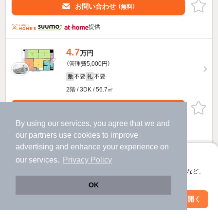
お問い合わせ
（無料）
提供
4.7
万円
（管理費5,000円）
不要
不要
敷
礼
2階 / 3DK / 56.7㎡
お問い合わせ
（無料）
By using our services, you agree that we and
提供
our
partners
use cookies to improve
advertising and enhance your experience on
第８４杉フラットビルのすべての部屋を見る
アプリに切り替えて、サクサクお部屋探し
our services.
Privacy Policy
会員登録なしですぐ使える。マップ検索やお気に入り保存など、
アプリ限定の便利な機能が使えます！
OK
Web版で続行
アプリを開く
駅・沿線を変更
絞り込み条件を変更