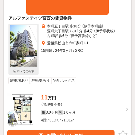
アルファステイツ宮西の賃貸物件
本町五丁目駅 歩
10
分 （伊予本町線）
萱町六丁目駅 バス
1
分 歩
4
分 （伊予環状線）
古町駅 歩
6
分 （伊予高浜線
など
）
愛媛県松山市六軒家町1-1
15階建 / 24年3ヶ月 / SRC
すべての写真
駐車場あり
駐輪場あり
宅配ボックス
11
万円
（管理費不要）
3.0ヶ月
1.0ヶ月
敷
礼
4階 / 3LDK / 71.31㎡