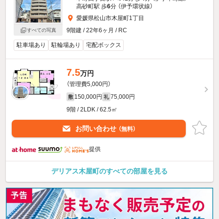
高砂町駅 歩
6
分 （伊予環状線）
愛媛県松山市木屋町1丁目
9階建 / 22年6ヶ月 / RC
すべての写真
駐車場あり
駐輪場あり
宅配ボックス
7.5
万円
（管理費5,000円）
150,000円
75,000円
敷
礼
9階 / 2LDK / 62.5㎡
お問い合わせ
（無料）
提供
デリアス木屋町のすべての部屋を見る