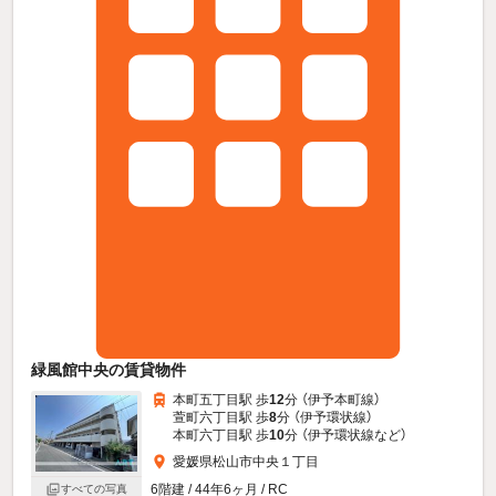
緑風館中央の賃貸物件
本町五丁目駅 歩
12
分 （伊予本町線）
萱町六丁目駅 歩
8
分 （伊予環状線）
本町六丁目駅 歩
10
分 （伊予環状線
など
）
愛媛県松山市中央１丁目
6階建 / 44年6ヶ月 / RC
すべての写真