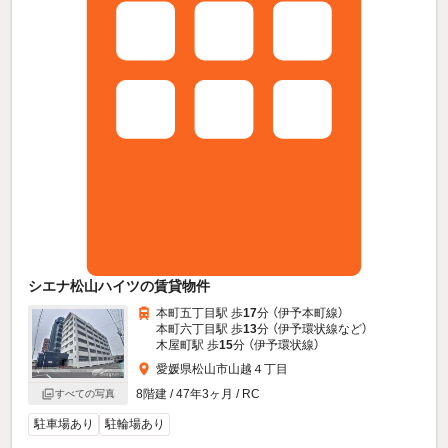
シエナ松山ハイツの賃貸物件
本町五丁目駅 歩
17
分 （伊予本町線）
本町六丁目駅 歩
13
分 （伊予環状線
など
）
木屋町駅 歩
15
分 （伊予環状線）
愛媛県松山市山越４丁目
8階建 / 47年3ヶ月 / RC
すべての写真
駐車場あり
駐輪場あり