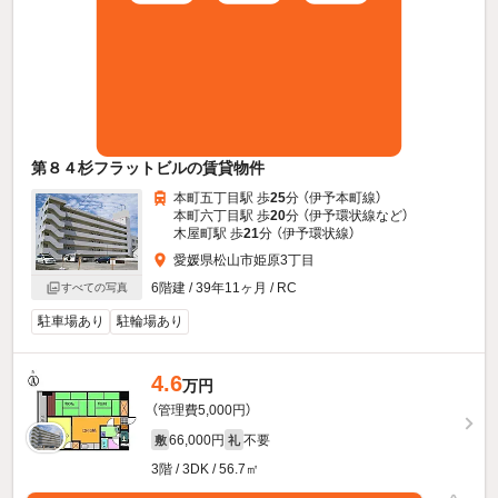
第８４杉フラットビルの賃貸物件
本町五丁目駅 歩
25
分 （伊予本町線）
本町六丁目駅 歩
20
分 （伊予環状線
など
）
木屋町駅 歩
21
分 （伊予環状線）
愛媛県松山市姫原3丁目
6階建 / 39年11ヶ月 / RC
すべての写真
駐車場あり
駐輪場あり
4.6
万円
（管理費5,000円）
66,000円
不要
敷
礼
3階 / 3DK / 56.7㎡