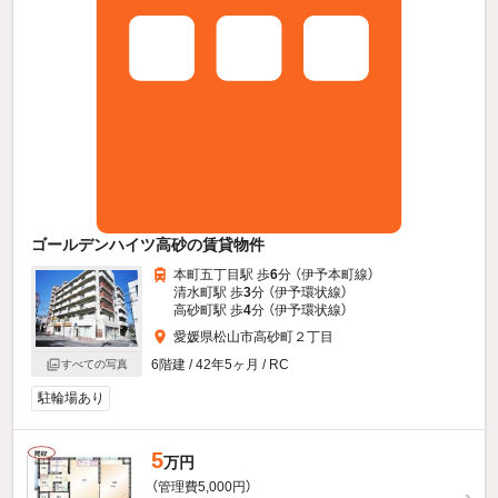
ゴールデンハイツ高砂の賃貸物件
本町五丁目駅 歩
6
分 （伊予本町線）
清水町駅 歩
3
分 （伊予環状線）
高砂町駅 歩
4
分 （伊予環状線）
愛媛県松山市高砂町２丁目
6階建 / 42年5ヶ月 / RC
すべての写真
駐輪場あり
5
万円
（管理費5,000円）