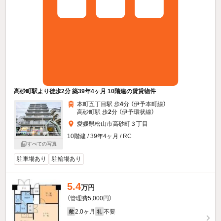
高砂町駅より徒歩2分 築39年4ヶ月 10階建の賃貸物件
本町五丁目駅 歩
4
分 （伊予本町線）
高砂町駅 歩
2
分 （伊予環状線）
愛媛県松山市高砂町３丁目
10階建 / 39年4ヶ月 / RC
すべての写真
駐車場あり
駐輪場あり
5.4
万円
（管理費5,000円）
2.0ヶ月
不要
敷
礼