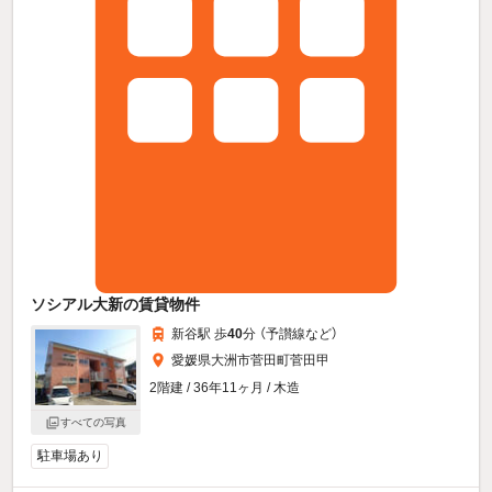
ソシアル大新の賃貸物件
新谷駅 歩
40
分 （予讃線
など
）
愛媛県大洲市菅田町菅田甲
2階建 / 36年11ヶ月 / 木造
すべての写真
駐車場あり