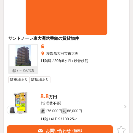
サントノーレ東大洲弐番館の賃貸物件
愛媛県大洲市東大洲
11階建 / 20年8ヶ月 / 鉄骨鉄筋
すべての写真
駐車場あり
駐輪場あり
8.8
万円
（管理費不要）
176,000円
88,000円
敷
礼
11階 / 4LDK / 100.25㎡
お問い合わせ
（無料）