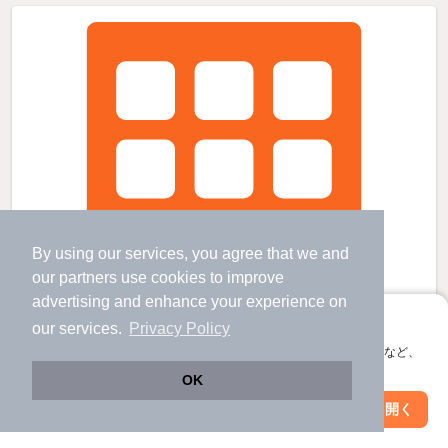
By using our services, you agree that we and
our
partners
use cookies to improve
advertising and enhance your experience on
アプリに切り替えて、サクサクお部屋探し
our services.
Privacy Policy
会員登録なしですぐ使える。マップ検索やお気に入り保存など、
アプリ限定の便利な機能が使えます！
OK
Web版で続行
アプリを開く
市区町村を変更
絞り込み条件を変更
伊予大洲駅より徒歩6分 築44年3ヶ月 5階建の賃貸物件