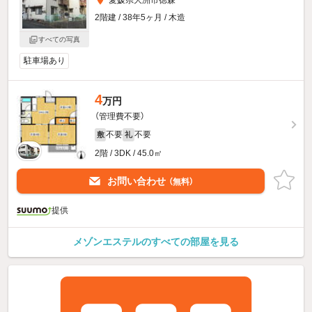
2階建 / 38年5ヶ月 / 木造
すべての写真
駐車場あり
4
万円
（管理費不要）
不要
不要
敷
礼
2階 / 3DK / 45.0㎡
お問い合わせ
（無料）
提供
メゾンエステルのすべての部屋を見る