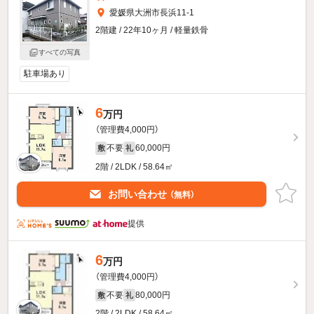
愛媛県大洲市長浜11-1
2階建 / 22年10ヶ月 / 軽量鉄骨
すべての写真
駐車場あり
6
万円
（管理費4,000円）
不要
60,000円
敷
礼
2階 / 2LDK / 58.64㎡
お問い合わせ
（無料）
提供
6
万円
（管理費4,000円）
不要
80,000円
敷
礼
2階 / 2LDK / 58.64㎡