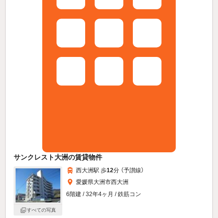
サンクレスト大洲の賃貸物件
西大洲駅 歩
12
分 （予讃線）
愛媛県大洲市西大洲
6階建 / 32年4ヶ月 / 鉄筋コン
すべての写真