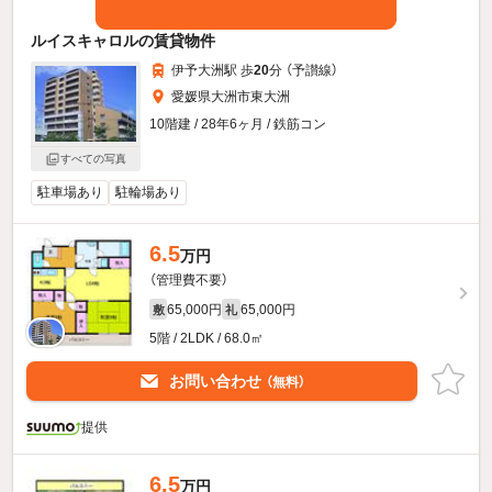
ルイスキャロルの賃貸物件
伊予大洲駅 歩
20
分 （予讃線）
愛媛県大洲市東大洲
10階建 / 28年6ヶ月 / 鉄筋コン
すべての写真
駐車場あり
駐輪場あり
6.5
万円
（管理費不要）
65,000円
65,000円
敷
礼
5階 / 2LDK / 68.0㎡
お問い合わせ
（無料）
提供
6.5
万円