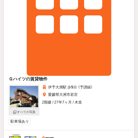
Ｇハイツの賃貸物件
伊予大洲駅 歩
5
分 （予讃線）
愛媛県大洲市若宮
2階建 / 27年7ヶ月 / 木造
すべての写真
駐車場あり