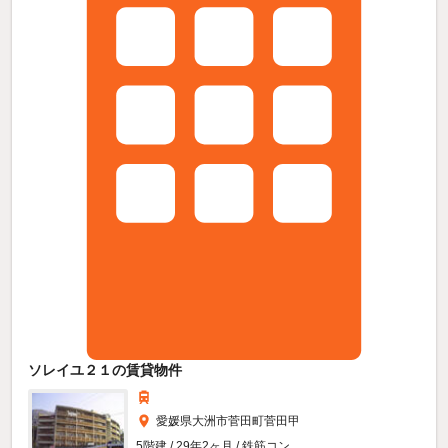
ソレイユ２１の賃貸物件
愛媛県大洲市菅田町菅田甲
5階建 / 29年2ヶ月 / 鉄筋コン