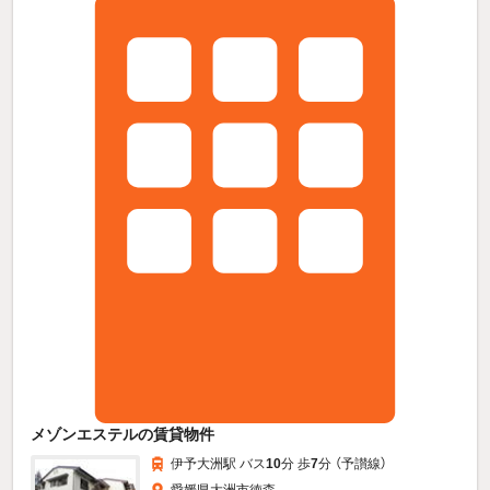
メゾンエステルの賃貸物件
伊予大洲駅 バス
10
分 歩
7
分 （予讃線）
愛媛県大洲市徳森