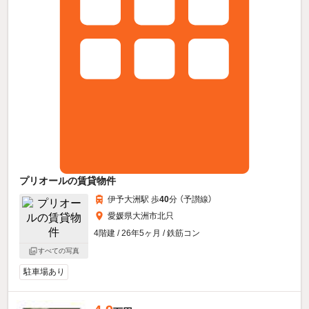
プリオールの賃貸物件
伊予大洲駅 歩
40
分 （予讃線）
愛媛県大洲市北只
4階建 / 26年5ヶ月 / 鉄筋コン
すべての写真
駐車場あり