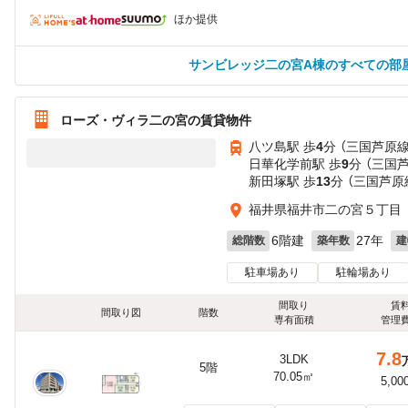
ほか提供
サンビレッジ二の宮A棟のすべての部
ローズ・ヴィラ二の宮の賃貸物件
八ツ島駅 歩
4
分 （三国芦原線
日華化学前駅 歩
9
分 （三国
新田塚駅 歩
13
分 （三国芦原
福井県福井市二の宮５丁目
6階建
27年
総階数
築年数
建
駐車場あり
駐輪場あり
間取り
賃
間取り図
階数
専有面積
管理
7.8
3LDK
5階
70.05㎡
5,00