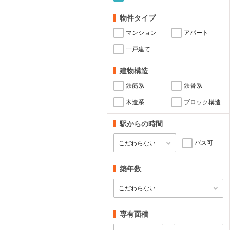
物件タイプ
マンション
アパート
一戸建て
建物構造
鉄筋系
鉄骨系
木造系
ブロック構造
駅からの時間
バス可
築年数
専有面積