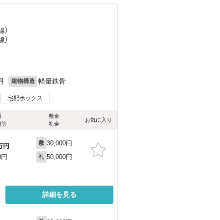
線）
線）
）
月
軽量鉄骨
建物構造
宅配ボックス
料
敷金
お気に入り
費等
礼金
30,000円
敷
万円
50,000円
0円
礼
詳細を見る