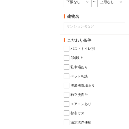
〜
建物名
こだわり条件
バス・トイレ別
2階以上
駐車場あり
ペット相談
洗濯機置場あり
独立洗面台
エアコンあり
都市ガス
温水洗浄便座