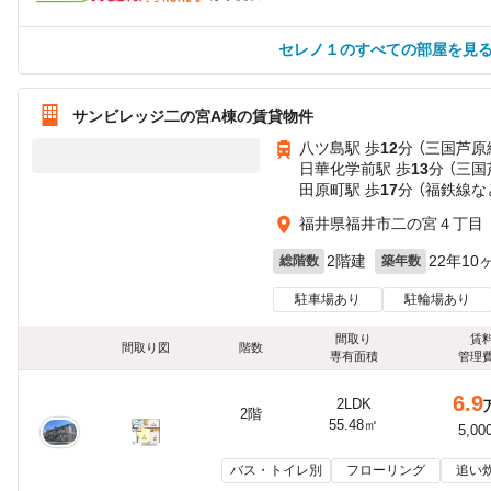
セレノ１のすべての部屋を見
サンビレッジ二の宮A棟の賃貸物件
八ツ島駅 歩
12
分 （三国芦原
日華化学前駅 歩
13
分 （三国
田原町駅 歩
17
分 （福鉄線
な
福井県福井市二の宮４丁目
2階建
22年10
総階数
築年数
駐車場あり
駐輪場あり
間取り
賃
間取り図
階数
専有面積
管理
6.9
2LDK
2階
55.48㎡
5,00
バス・トイレ別
フローリング
追い