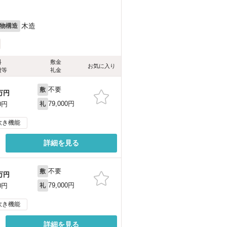
木造
物構造
料
敷金
お気に入り
費等
礼金
不要
敷
万円
79,000円
0円
礼
炊き機能
詳細を見る
不要
敷
万円
79,000円
0円
礼
炊き機能
詳細を見る