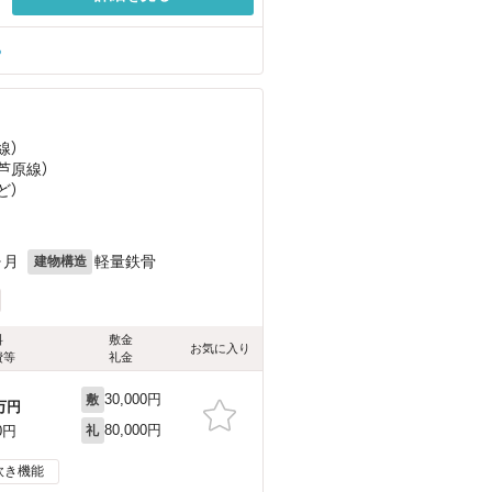
る
線）
芦原線）
ど
）
ヶ月
軽量鉄骨
建物構造
料
敷金
お気に入り
費等
礼金
30,000円
敷
万円
80,000円
0円
礼
炊き機能