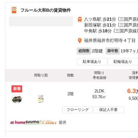
フルール大和Bの賃貸物件
八ツ島駅 歩
21
分 （三国芦原
新田塚駅 歩
11
分 （三国芦原
中角駅 歩
18
分 （三国芦原線
福井県福井市灯明寺４丁目
2階建
19年7ヶ
総階数
築年数
駐車場あり
駐輪場あり
間取り
賃
間取り図
階数
専有面積
管理
新着
6.3
2LDK
2階
53.76㎡
6,50
フローリング
保証人不要
提供