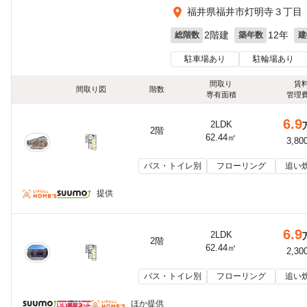
福井県福井市灯明寺３丁目
2階建
12年
総階数
築年数
建
駐車場あり
駐輪場あり
間取り
賃
間取り図
階数
専有面積
管理
6.9
2LDK
2階
62.44㎡
3,80
バス・トイレ別
フローリング
追い
提供
6.9
2LDK
2階
62.44㎡
2,30
バス・トイレ別
フローリング
追い
ほか提供