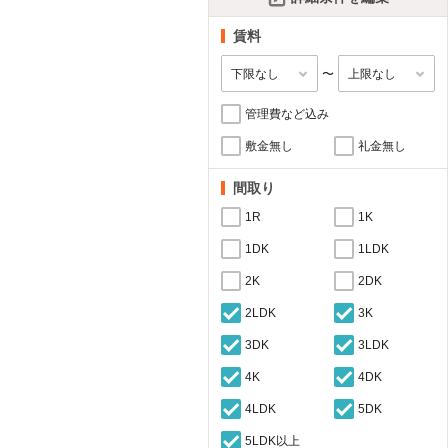
賃料
〜
管理費など込み
敷金無し
礼金無し
間取り
1R
1K
1DK
1LDK
2K
2DK
2LDK
3K
3DK
3LDK
4K
4DK
4LDK
5DK
5LDK以上