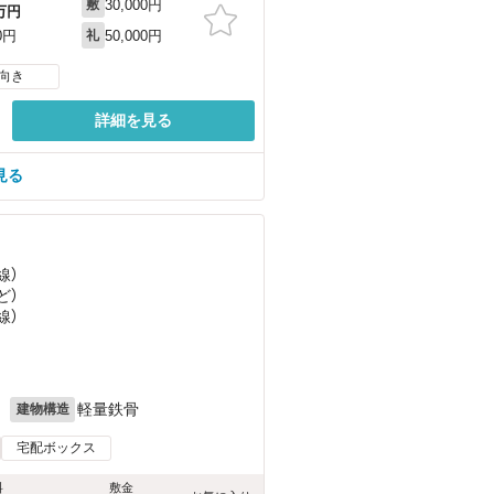
30,000円
敷
万円
50,000円
0円
礼
向き
詳細を見る
見る
線）
ど
）
線）
月
軽量鉄骨
建物構造
宅配ボックス
料
敷金