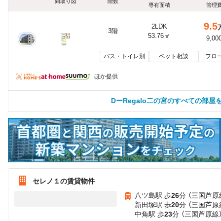
間取り図
階数
専有面積
管理
9.5
2LDK
3階
53.76㎡
9,00
バス・トイレ別
ペット相談
フロ
ほか提供
DーRegalo二の宮のすべての部屋
セレノ１の賃貸物件
八ツ島駅 歩
26
分 （三国芦原
新田塚駅 歩
20
分 （三国芦原
中角駅 歩
23
分 （三国芦原線