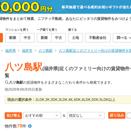
賃貸物件をまとめて検索、ニフティ不動産。あなたにピッタリの賃貸物件をみつけよ
マンションを買う
一戸建てを買う
建てる
新築
中古
新築
中古
土地
不動産会社
調べる
福井県
福井市
八ツ島駅
八ツ島駅近くのファミリー向けの賃貸物件を
八ツ島駅
(福井県)近くのファミリー向けの賃貸物件
覧
八ツ島駅
の賃貸物件をさまざまなこだわり条件から検索できます。
2026年08月05日
更新
現在の選択条件：
2LDK,3K,3DK,3LDK,4K,4DK,4LDK,5DK,5LDK以上
絞り込み
並び替え
＆
79
物件数
件