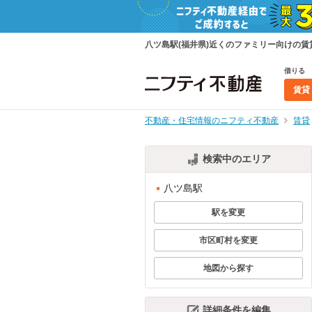
八ツ島駅(福井県)近くのファミリー向けの
借りる
賃貸
不動産・住宅情報のニフティ不動産
賃貸
検索中のエリア
八ツ島駅
駅を変更
市区町村を変更
地図から探す
詳細条件を編集