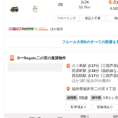
6.6
2LDK
2階
53.76㎡
6,50
フローリング
保証人不要
南
ほか提供
フルール大和Bのすべての部屋を
DーRegalo二の宮の賃貸物件
八ツ島駅 歩
17
分 （三国芦原
田原町駅 歩
16
分 （福鉄線
な
西別院駅 歩
17
分 （三国芦原
ほか1駅（徒歩20分圏内）
福井県福井市二の宮３丁目
3階建
1年1ヶ
総階数
築年数
駐車場あり
駐輪場あり
間取り
賃