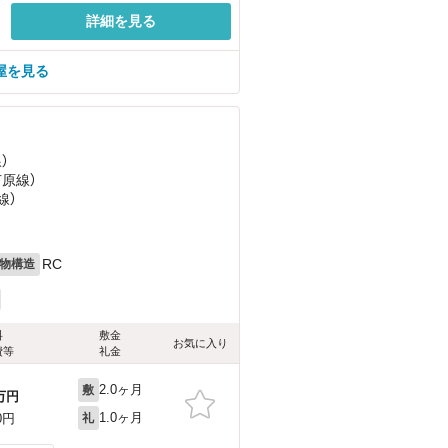
詳細を見る
屋を見る
）
芦原線）
線）
RC
物構造
料
敷金
お気に入り
費等
礼金
2.0ヶ月
敷
万円
1.0ヶ月
0円
礼