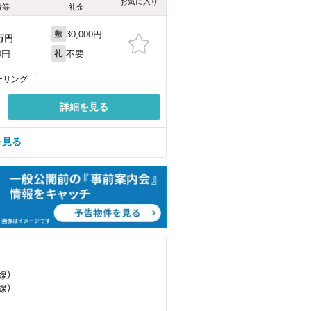
お気に入り
費等
礼金
30,000円
敷
万円
不要
0円
礼
ーリング
詳細を見る
を見る
線）
線）
）