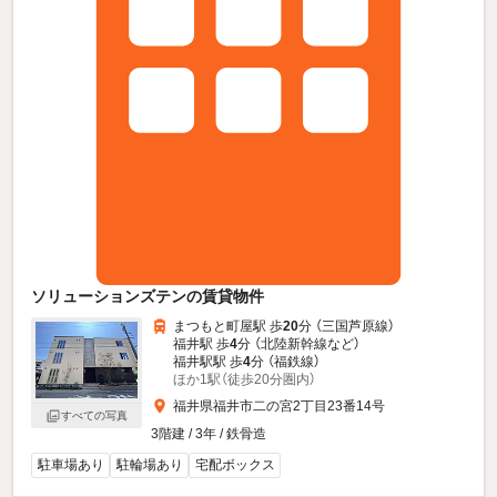
ソリューションズテンの賃貸物件
まつもと町屋駅 歩
20
分 （三国芦原線）
福井駅 歩
4
分 （北陸新幹線
など
）
福井駅駅 歩
4
分 （福鉄線）
ほか1駅（徒歩20分圏内）
福井県福井市二の宮2丁目23番14号
すべての写真
3階建 / 3年 / 鉄骨造
駐車場あり
駐輪場あり
宅配ボックス