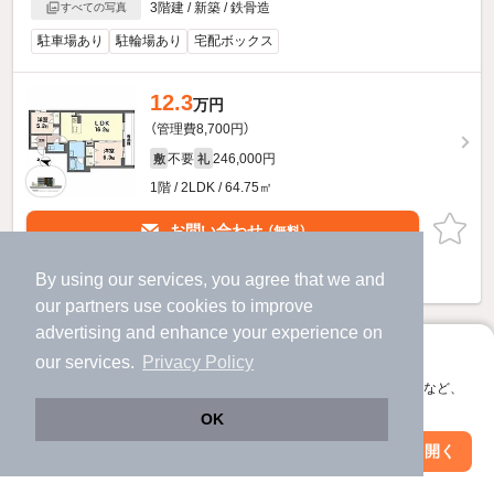
3階建 / 新築 / 鉄骨造
すべての写真
駐車場あり
駐輪場あり
宅配ボックス
12.3
万円
（管理費8,700円）
不要
246,000円
敷
礼
1階 / 2LDK / 64.75㎡
お問い合わせ
（無料）
提供
By using our services, you agree that we and
our
partners
use cookies to improve
advertising and enhance your experience on
他の人はこんな条件で絞り込んでいます！
アプリに切り替えて、サクサクお部屋探し
our services.
Privacy Policy
人気のこだわり条件
会員登録なしですぐ使える。マップ検索やお気に入り保存など、
アプリ限定の便利な機能が使えます！
バス・トイレ別
2階以上
OK
Web版で続行
アプリを開く
駅・沿線を変更
絞り込み条件を変更
駐車場あり
ペット相談