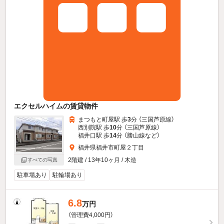
エクセルハイムの賃貸物件
まつもと町屋駅 歩
3
分 （三国芦原線）
西別院駅 歩
10
分 （三国芦原線）
福井口駅 歩
14
分 （勝山線
など
）
福井県福井市町屋２丁目
2階建 / 13年10ヶ月 / 木造
すべての写真
駐車場あり
駐輪場あり
6.8
万円
（管理費4,000円）