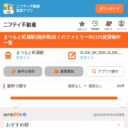
ニフティ不動産
ダウンロード
賃貸アプリ
お知らせ
閲覧履歴
マイページ
お気に入り
まつもと町屋駅(福井県)近くのファミリー向けの賃貸物件
一覧
まつもと町屋駅
2LDK,3K,3DK,3LDK,4K
変更する
変更する
条件を保存
新着通知
アプリで探す
賃料で探す
指定なし
〜
指定なし
60
件
指定した賃料で絞り込む
60
物件数
件
2026年08月04日
更新