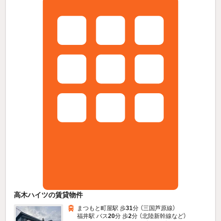
高木ハイツの賃貸物件
まつもと町屋駅 歩
31
分 （三国芦原線）
福井駅 バス
20
分 歩
2
分 （北陸新幹線
など
）