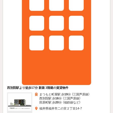
西別院駅より徒歩17分 新築 3階建の賃貸物件
まつもと町屋駅 歩
19
分 （三国芦原線）
西別院駅 歩
16
分 （三国芦原線）
田原町駅 歩
20
分 （福鉄線
など
）
福井県福井市二の宮２丁目14-7