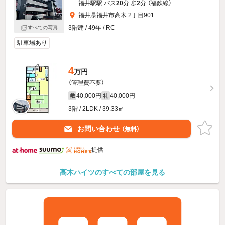
福井駅駅 バス
20
分 歩
2
分 （福鉄線）
福井県福井市高木 2丁目901
3階建 / 49年 / RC
すべての写真
駐車場あり
4
万円
（管理費不要）
40,000円
40,000円
敷
礼
3階 / 2LDK / 39.33㎡
お問い合わせ
（無料）
提供
高木ハイツのすべての部屋を見る