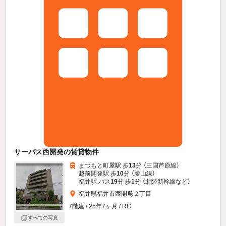
サーパス西開発の賃貸物件
まつもと町屋駅 歩
13
分 （三国芦原線）
越前開発駅 歩
10
分 （勝山線）
福井駅 バス
19
分 歩
1
分 （北陸新幹線
など
）
福井県福井市西開発２丁目
7階建 / 25年7ヶ月 / RC
すべての写真