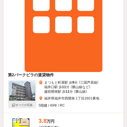
第2パークビラの賃貸物件
まつもと町屋駅 歩
9
分 （三国芦原線）
福井口駅 歩
11
分 （勝山線
など
）
越前開発駅 歩
11
分 （勝山線）
福井県福井市西開発 1丁目2601番地
5階建 / 49年 / RC
すべての写真
3.8
万円