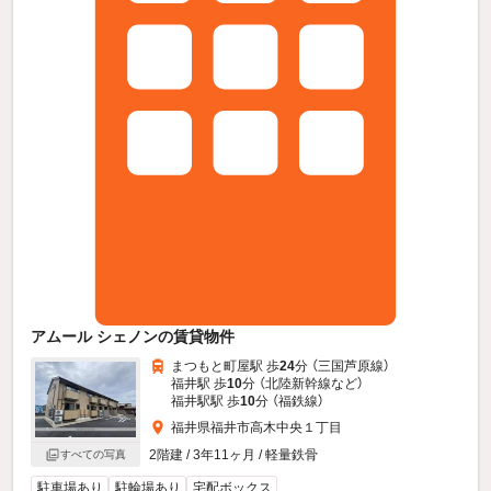
アムール シェノンの賃貸物件
まつもと町屋駅 歩
24
分 （三国芦原線）
福井駅 歩
10
分 （北陸新幹線
など
）
福井駅駅 歩
10
分 （福鉄線）
福井県福井市高木中央１丁目
2階建 / 3年11ヶ月 / 軽量鉄骨
すべての写真
駐車場あり
駐輪場あり
宅配ボックス