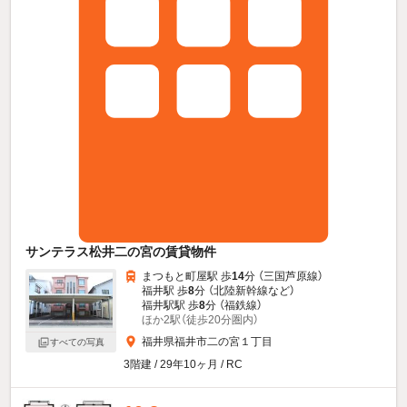
サンテラス松井二の宮の賃貸物件
まつもと町屋駅 歩
14
分 （三国芦原線）
福井駅 歩
8
分 （北陸新幹線
など
）
福井駅駅 歩
8
分 （福鉄線）
ほか2駅（徒歩20分圏内）
福井県福井市二の宮１丁目
すべての写真
3階建 / 29年10ヶ月 / RC