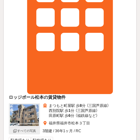
ロッジポール松本の賃貸物件
まつもと町屋駅 歩
8
分 （三国芦原線）
西別院駅 歩
1
分 （三国芦原線）
田原町駅 歩
6
分 （福鉄線
など
）
福井県福井市松本３丁目
3階建 / 36年1ヶ月 / RC
すべての写真