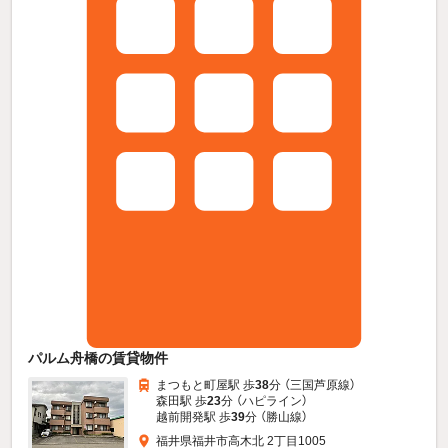
パルム舟橋の賃貸物件
まつもと町屋駅 歩
38
分 （三国芦原線）
森田駅 歩
23
分 （ハピライン）
越前開発駅 歩
39
分 （勝山線）
福井県福井市高木北 2丁目1005