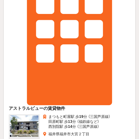
アストラルビューの賃貸物件
まつもと町屋駅 歩
19
分 （三国芦原線）
田原町駅 歩
13
分 （福鉄線
など
）
西別院駅 歩
14
分 （三国芦原線）
福井県福井市大宮２丁目