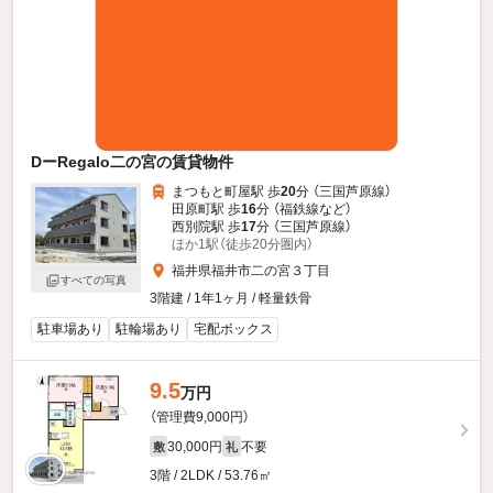
DーRegalo二の宮の賃貸物件
まつもと町屋駅 歩
20
分 （三国芦原線）
田原町駅 歩
16
分 （福鉄線
など
）
西別院駅 歩
17
分 （三国芦原線）
ほか1駅（徒歩20分圏内）
福井県福井市二の宮３丁目
すべての写真
3階建 / 1年1ヶ月 / 軽量鉄骨
駐車場あり
駐輪場あり
宅配ボックス
9.5
万円
（管理費9,000円）
30,000円
不要
敷
礼
3階 / 2LDK / 53.76㎡