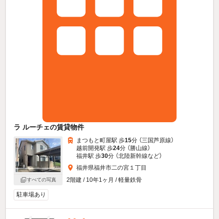
ラ ルーチェの賃貸物件
まつもと町屋駅 歩
15
分 （三国芦原線）
越前開発駅 歩
24
分 （勝山線）
福井駅 歩
30
分 （北陸新幹線
など
）
福井県福井市二の宮１丁目
2階建 / 10年1ヶ月 / 軽量鉄骨
すべての写真
駐車場あり