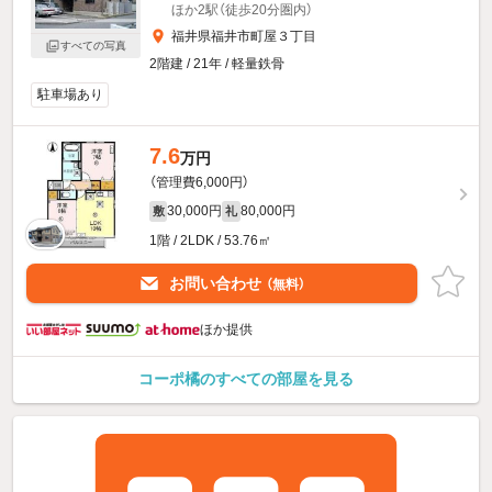
ほか2駅（徒歩20分圏内）
福井県福井市町屋３丁目
すべての写真
2階建 / 21年 / 軽量鉄骨
駐車場あり
7.6
万円
（管理費6,000円）
30,000円
80,000円
敷
礼
1階 / 2LDK / 53.76㎡
お問い合わせ
（無料）
ほか提供
コーポ橘のすべての部屋を見る