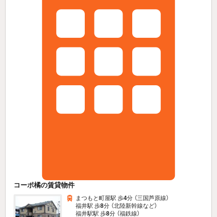
コーポ橘の賃貸物件
まつもと町屋駅 歩
4
分 （三国芦原線）
福井駅 歩
8
分 （北陸新幹線
など
）
福井駅駅 歩
8
分 （福鉄線）