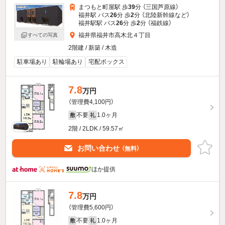
まつもと町屋駅 歩
39
分 （三国芦原線）
福井駅 バス
26
分 歩
2
分 （北陸新幹線
など
）
福井駅駅 バス
26
分 歩
2
分 （福鉄線）
福井県福井市高木北４丁目
すべての写真
2階建 / 新築 / 木造
駐車場あり
駐輪場あり
宅配ボックス
7.8
万円
（管理費4,100円）
不要
1.0ヶ月
敷
礼
2階 / 2LDK / 59.57㎡
お問い合わせ
（無料）
ほか提供
7.8
万円
（管理費5,600円）
不要
1.0ヶ月
敷
礼