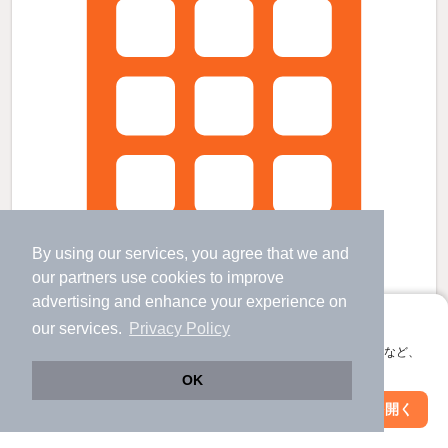
By using our services, you agree that we and
our
partners
use cookies to improve
advertising and enhance your experience on
アプリに切り替えて、サクサクお部屋探し
our services.
Privacy Policy
会員登録なしですぐ使える。マップ検索やお気に入り保存など、
ソリューションズテンの賃貸物件
アプリ限定の便利な機能が使えます！
OK
まつもと町屋駅 歩
20
分 （三国芦原線）
福井駅 歩
4
分 （北陸新幹線
など
）
Web版で続行
アプリを開く
駅・沿線を変更
絞り込み条件を変更
福井駅駅 歩
4
分 （福鉄線）
ほか1駅（徒歩20分圏内）