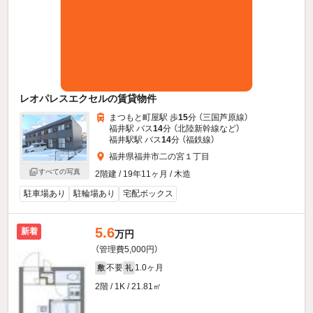
レオパレスエクセルの賃貸物件
まつもと町屋駅 歩
15
分 （三国芦原線）
福井駅 バス
14
分 （北陸新幹線
など
）
福井駅駅 バス
14
分 （福鉄線）
福井県福井市二の宮１丁目
すべての写真
2階建 / 19年11ヶ月 / 木造
駐車場あり
駐輪場あり
宅配ボックス
5.6
新着
万円
（管理費5,000円）
不要
1.0ヶ月
敷
礼
2階 / 1K / 21.81㎡