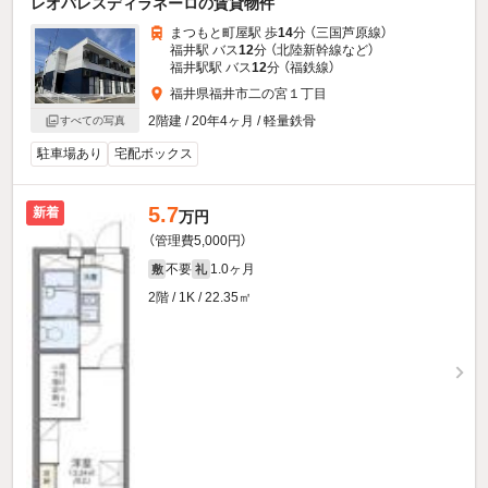
レオパレスディラネーロの賃貸物件
まつもと町屋駅 歩
14
分 （三国芦原線）
福井駅 バス
12
分 （北陸新幹線
など
）
福井駅駅 バス
12
分 （福鉄線）
福井県福井市二の宮１丁目
2階建 / 20年4ヶ月 / 軽量鉄骨
すべての写真
駐車場あり
宅配ボックス
5.7
新着
万円
（管理費5,000円）
不要
1.0ヶ月
敷
礼
2階 / 1K / 22.35㎡