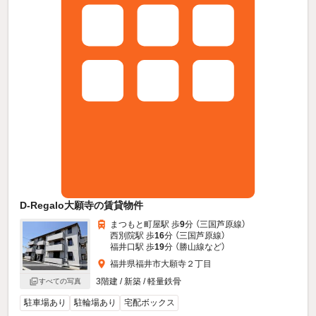
D-Regalo大願寺の賃貸物件
まつもと町屋駅 歩
9
分 （三国芦原線）
西別院駅 歩
16
分 （三国芦原線）
福井口駅 歩
19
分 （勝山線
など
）
福井県福井市大願寺２丁目
3階建 / 新築 / 軽量鉄骨
すべての写真
駐車場あり
駐輪場あり
宅配ボックス