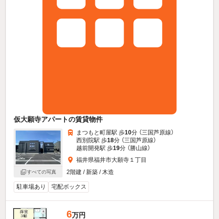
仮大願寺アパートの賃貸物件
まつもと町屋駅 歩
10
分 （三国芦原線）
西別院駅 歩
18
分 （三国芦原線）
越前開発駅 歩
19
分 （勝山線）
福井県福井市大願寺１丁目
2階建 / 新築 / 木造
すべての写真
駐車場あり
宅配ボックス
6
万円