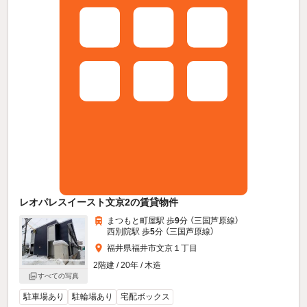
レオパレスイースト文京2の賃貸物件
まつもと町屋駅 歩
9
分 （三国芦原線）
西別院駅 歩
5
分 （三国芦原線）
福井県福井市文京１丁目
2階建 / 20年 / 木造
すべての写真
駐車場あり
駐輪場あり
宅配ボックス