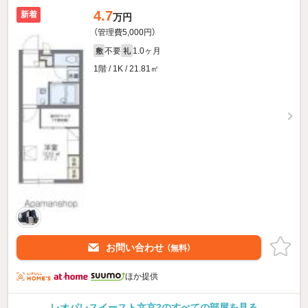
4.7
新着
万円
（管理費5,000円）
不要
1.0ヶ月
敷
礼
1階 / 1K / 21.81㎡
お問い合わせ
（無料）
ほか提供
レオパレスイースト文京2のすべての部屋を見る