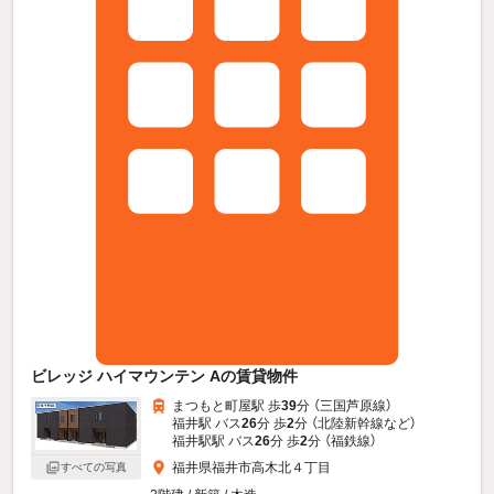
ビレッジ ハイマウンテン Aの賃貸物件
まつもと町屋駅 歩
39
分 （三国芦原線）
福井駅 バス
26
分 歩
2
分 （北陸新幹線
など
）
福井駅駅 バス
26
分 歩
2
分 （福鉄線）
福井県福井市高木北４丁目
すべての写真