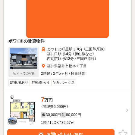
ポワロIIの賃貸物件
まつもと町屋駅 歩
8
分 （三国芦原線）
福井口駅 歩
4
分 （勝山線
など
）
西別院駅 歩
12
分 （三国芦原線）
福井県福井市松本１丁目
2階建 / 2年5ヶ月 / 軽量鉄骨
すべての写真
駐車場あり
駐輪場あり
宅配ボックス
7
万円
（管理費6,000円）
30,000円
80,000円
敷
礼
1階 / 1LDK / 32.67㎡
お問い合わせ
（無料）