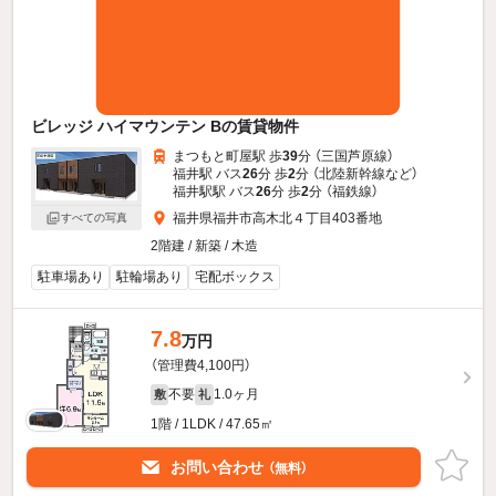
ビレッジ ハイマウンテン Bの賃貸物件
まつもと町屋駅 歩
39
分 （三国芦原線）
福井駅 バス
26
分 歩
2
分 （北陸新幹線
など
）
福井駅駅 バス
26
分 歩
2
分 （福鉄線）
福井県福井市高木北４丁目403番地
すべての写真
2階建 / 新築 / 木造
駐車場あり
駐輪場あり
宅配ボックス
7.8
万円
（管理費4,100円）
不要
1.0ヶ月
敷
礼
1階 / 1LDK / 47.65㎡
お問い合わせ
（無料）