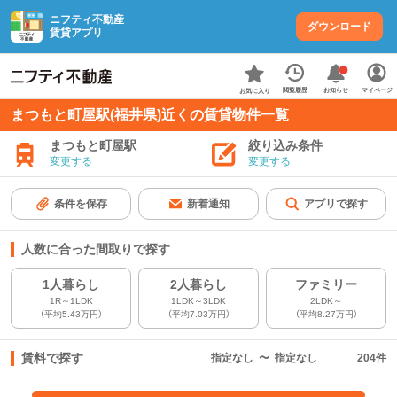
ニフティ不動産
ダウンロード
賃貸アプリ
お知らせ
閲覧履歴
マイページ
お気に入り
まつもと町屋駅(福井県)近くの賃貸物件一覧
まつもと町屋駅
絞り込み条件
変更する
変更する
条件を保存
新着通知
アプリで探す
人数に合った間取りで探す
1人暮らし
2人暮らし
ファミリー
1R～1LDK
1LDK～3LDK
2LDK～
（平均5.43万円）
（平均7.03万円）
（平均8.27万円）
賃料で探す
指定なし
〜
指定なし
204
件