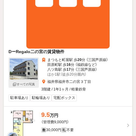
DーRegalo二の宮の賃貸物件
まつもと町屋駅 歩
20
分 （三国芦原線）
田原町駅 歩
16
分 （福鉄線
など
）
八ツ島駅 歩
17
分 （三国芦原線）
ほか1駅（徒歩20分圏内）
福井県福井市二の宮３丁目
すべての写真
3階建 / 1年1ヶ月 / 軽量鉄骨
駐車場あり
駐輪場あり
宅配ボックス
9.5
万円
（管理費9,000円）
30,000円
不要
敷
礼