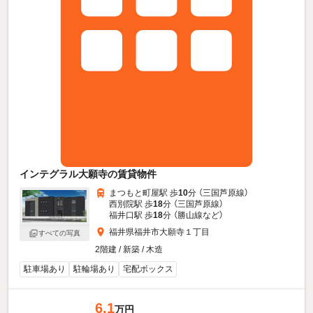
インテグラル大願寺の賃貸物件
まつもと町屋駅 歩
10
分 （三国芦原線）
西別院駅 歩
18
分 （三国芦原線）
福井口駅 歩
18
分 （勝山線
など
）
福井県福井市大願寺１丁目
すべての写真
2階建 / 新築 / 木造
駐車場あり
駐輪場あり
宅配ボックス
6.1
万円