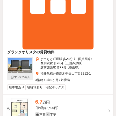
グランクオリスタの賃貸物件
まつもと町屋駅 歩
23
分 （三国芦原線）
西別院駅 歩
26
分 （三国芦原線）
越前開発駅 歩
27
分 （勝山線）
福井県福井市高木中央１丁目3212-1
すべての写真
3階建 / 2年9ヶ月 / 鉄骨造
駐車場あり
駐輪場あり
宅配ボックス
6.7
万円
（管理費7,500円）
不要
不要
敷
礼