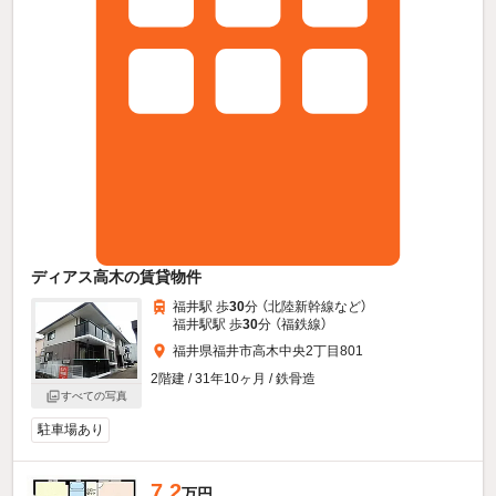
ディアス高木の賃貸物件
福井駅 歩
30
分 （北陸新幹線
など
）
福井駅駅 歩
30
分 （福鉄線）
福井県福井市高木中央2丁目801
2階建 / 31年10ヶ月 / 鉄骨造
すべての写真
駐車場あり
7.2
万円