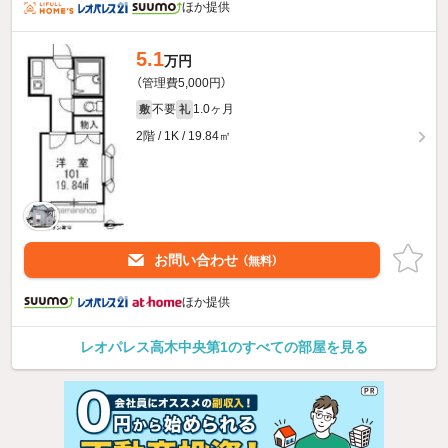
ほか提供
5.1
万円
（管理費5,000円）
不要
1.0ヶ月
敷
礼
2階 / 1K / 19.84㎡
お問い合わせ
（無料）
ほか提供
レオパレス高木中央第1のすべての部屋を見る