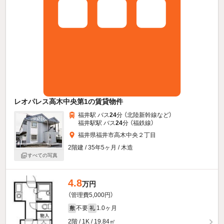
レオパレス高木中央第1の賃貸物件
福井駅 バス
24
分 （北陸新幹線
など
）
福井駅駅 バス
24
分 （福鉄線）
福井県福井市高木中央２丁目
2階建 / 35年5ヶ月 / 木造
すべての写真
4.8
万円
（管理費5,000円）
不要
1.0ヶ月
敷
礼
2階 / 1K / 19.84㎡