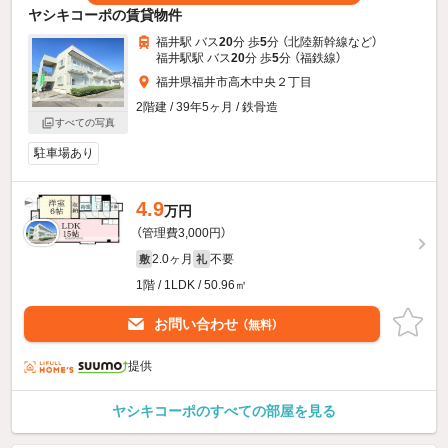
ヤシキコーポの賃貸物件
福井駅 バス
20
分 歩
5
分 （北陸新幹線
など
）
福井駅駅 バス
20
分 歩
5
分 （福鉄線）
福井県福井市高木中央２丁目
2階建 / 39年5ヶ月 / 鉄骨造
すべての写真
駐車場あり
4.9
万円
（管理費3,000円）
2.0ヶ月
不要
敷
礼
1階 / 1LDK / 50.96㎡
お問い合わせ
（無料）
提供
ヤシキコーポのすべての部屋を見る