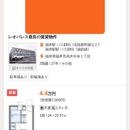
レオパレス燕良の賃貸物件
福井駅 バス
23
分 （北陸新幹線
など
）
福井駅駅 バス
23
分 （福鉄線）
福井県福井市高木中央１丁目
2階建 / 27年 / その他
すべての写真
駐車場あり
駐輪場あり
4.4
新着
万円
（管理費7,000円）
不要
1.0ヶ月
敷
礼
1階 / 1K / 20.37㎡