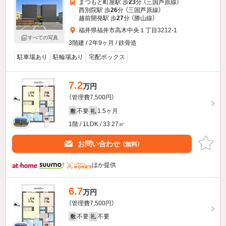
まつもと町屋駅 歩
23
分 （三国芦原線）
西別院駅 歩
26
分 （三国芦原線）
越前開発駅 歩
27
分 （勝山線）
福井県福井市高木中央１丁目3212-1
すべての写真
3階建 / 2年9ヶ月 / 鉄骨造
駐車場あり
駐輪場あり
宅配ボックス
7.2
万円
（管理費7,500円）
不要
1.5ヶ月
敷
礼
1階 / 1LDK / 33.27㎡
お問い合わせ
（無料）
ほか提供
6.7
万円
（管理費7,500円）
不要
不要
敷
礼