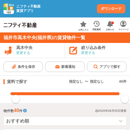
ニフティ不動産
ダウンロード
賃貸アプリ
お知らせ
閲覧履歴
マイページ
お気に入り
福井市高木中央(福井県)の賃貸物件一覧
高木中央
絞り込み条件
変更する
変更する
条件を保存
新着通知
アプリで探す
賃料で探す
指定なし
〜
指定なし
40
件
指定した賃料で絞り込む
40
物件数
件
2026年08月05日
更新