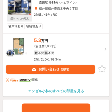
森田駅 歩
29
分 （ハピライン）
福井県福井市高木中央２丁目
2階建 / 41年 / RC
すべての写真
駐車場あり
駐輪場あり
5.3
万円
（管理費3,000円）
不要
不要
敷
礼
2階 / 2LDK / 69.34㎡
お問い合わせ
（無料）
提供
エンゼル小林のすべての部屋を見る