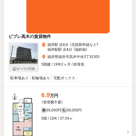
ビブレ高木の賃貸物件
福井駅 歩
1
分 （北陸新幹線
など
）
福井駅駅 歩
1
分 （福鉄線）
福井県福井市高木中央3丁目305
5階建 / 19年2ヶ月 / 鉄骨造
すべての写真
駐車場あり
駐輪場あり
宅配ボックス
6.9
万円
（管理費不要）
69,000円
69,000円
敷
礼
5階 / 1DK / 37.04㎡