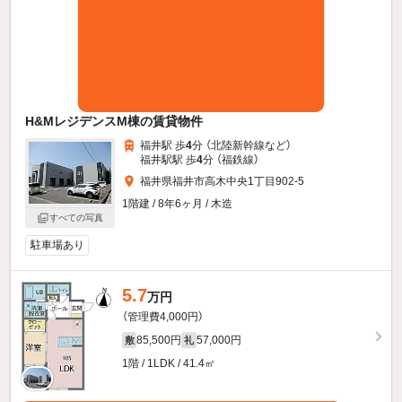
H&MレジデンスM棟の賃貸物件
福井駅 歩
4
分 （北陸新幹線
など
）
福井駅駅 歩
4
分 （福鉄線）
福井県福井市高木中央1丁目902-5
1階建 / 8年6ヶ月 / 木造
すべての写真
駐車場あり
5.7
万円
（管理費4,000円）
85,500円
57,000円
敷
礼
1階 / 1LDK / 41.4㎡