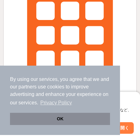
By using our services, you agree that we and
our
partners
use cookies to improve
advertising and enhance your experience on
アプリに切り替えて、サクサクお部屋探し
our services.
Privacy Policy
会員登録なしですぐ使える。マップ検索やお気に入り保存など、
福井駅よりバス20分 徒歩4分 築40年9ヶ月 4階建の賃貸物件
アプリ限定の便利な機能が使えます！
OK
福井駅 バス
20
分 歩
4
分 （北陸新幹線
など
）
Web版で続行
アプリを開く
福井駅駅 バス
20
分 歩
4
分 （福鉄線）
市区町村を変更
絞り込み条件を変更
福井県福井市高木中央２丁目