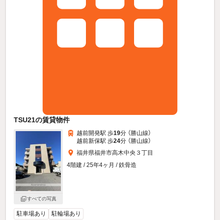
TSU21の賃貸物件
越前開発駅 歩
19
分 （勝山線）
越前新保駅 歩
24
分 （勝山線）
福井県福井市高木中央３丁目
4階建 / 25年4ヶ月 / 鉄骨造
すべての写真
駐車場あり
駐輪場あり