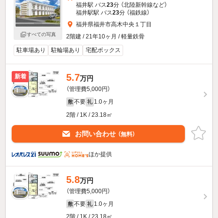
福井駅 バス
23
分 （北陸新幹線
など
）
福井駅駅 バス
23
分 （福鉄線）
福井県福井市高木中央１丁目
すべての写真
2階建 / 21年10ヶ月 / 軽量鉄骨
駐車場あり
駐輪場あり
宅配ボックス
5.7
新着
万円
（管理費5,000円）
不要
1.0ヶ月
敷
礼
2階 / 1K / 23.18㎡
お問い合わせ
（無料）
ほか提供
5.8
万円
（管理費5,000円）
不要
1.0ヶ月
敷
礼
2階 / 1K / 23.18㎡