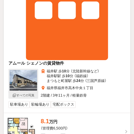
アムール シェノンの賃貸物件
福井駅 歩
10
分 （北陸新幹線
など
）
福井駅駅 歩
10
分 （福鉄線）
まつもと町屋駅 歩
24
分 （三国芦原線）
福井県福井市高木中央１丁目
2階建 / 3年11ヶ月 / 軽量鉄骨
すべての写真
駐車場あり
駐輪場あり
宅配ボックス
8.1
万円
（管理費6,500円）