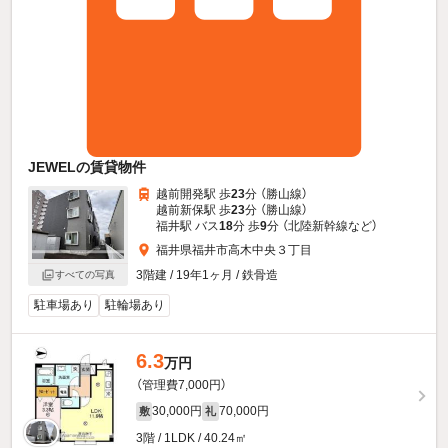
JEWELの賃貸物件
越前開発駅 歩
23
分 （勝山線）
越前新保駅 歩
23
分 （勝山線）
福井駅 バス
18
分 歩
9
分 （北陸新幹線
など
）
福井県福井市高木中央３丁目
3階建 / 19年1ヶ月 / 鉄骨造
すべての写真
駐車場あり
駐輪場あり
6.3
万円
（管理費7,000円）
30,000円
70,000円
敷
礼
3階 / 1LDK / 40.24㎡