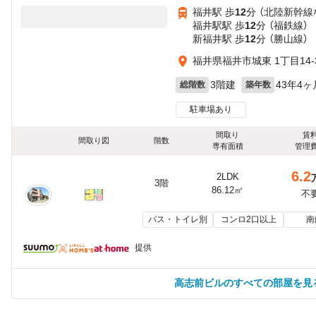
福井駅 歩
12
分 （北陸新幹線
福井駅駅 歩
12
分 （福鉄線）
新福井駅 歩
12
分 （勝山線）
福井県福井市城東 1丁目14-
3階建
43年4ヶ
総階数
築年数
駐車場あり
間取り
賃
間取り図
階数
専有面積
管理
6.2
2LDK
3階
86.12㎡
不
バス・トイレ別
コンロ2口以上
南
提供
高志前ビルのすべての部屋を見