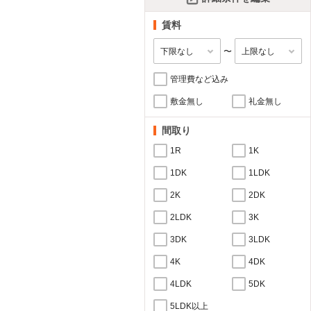
賃料
〜
管理費など込み
敷金無し
礼金無し
間取り
1R
1K
1DK
1LDK
2K
2DK
2LDK
3K
3DK
3LDK
4K
4DK
4LDK
5DK
5LDK以上