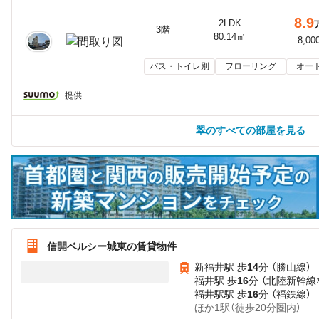
8.9
2LDK
3階
80.14㎡
8,00
バス・トイレ別
フローリング
オー
提供
翠のすべての部屋を見る
信開ベルシー城東の賃貸物件
新福井駅 歩
14
分 （勝山線）
福井駅 歩
16
分 （北陸新幹線
福井駅駅 歩
16
分 （福鉄線）
ほか1駅（徒歩20分圏内）