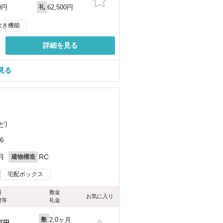
62,500円
0円
礼
炊き機能
詳細を見る
見る
ど
）
6
月
RC
建物構造
宅配ボックス
料
敷金
お気に入り
費等
礼金
2.0ヶ月
敷
万円