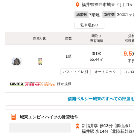
福井県福井市城東 2丁目15-
7階建
30年1ヶ
総階数
築年数
駐車場あり
間取り
賃
間取り図
階数
専有面積
管理
9.5
3LDK
1階
65.44㎡
不
バス・トイレ別
オートロック
コンロ
ほか提供
信開ベルシー城東のすべての部屋
城東エンビィハイツの賃貸物件
新福井駅 歩
13
分 （勝山線）
福井駅 歩
14
分 （北陸新幹線