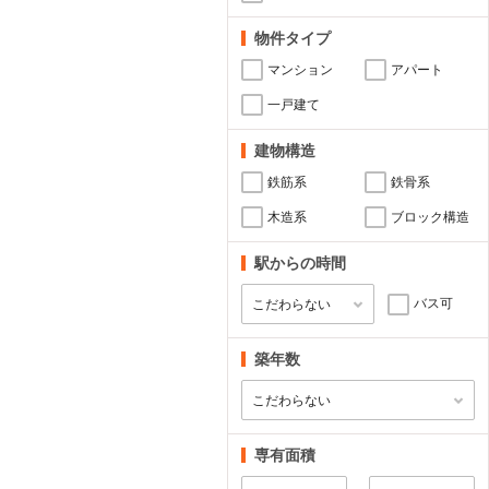
物件タイプ
マンション
アパート
一戸建て
建物構造
鉄筋系
鉄骨系
木造系
ブロック構造
駅からの時間
バス可
築年数
専有面積