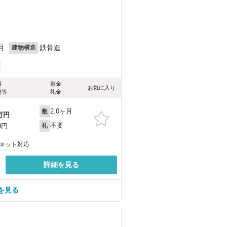
月
鉄骨造
建物構造
料
敷金
お気に入り
費等
礼金
2.0ヶ月
敷
万円
不要
0円
礼
ネット対応
詳細を見る
を見る