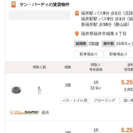
サン・バーディの賃貸物件
福井駅 バス
9
分 歩
1
分 （北
福井駅駅 バス
9
分 歩
1
分 （
新福井駅 歩
18
分 （勝山線）
福井県福井市城東４丁目
2階建
16年5ヶ
総階数
築年数
駐車場あり
駐輪場あり
間取り
賃
間取り図
階数
専有面積
管理
5.25
1R
1階
32.9㎡
3,80
バス・トイレ別
フローリング
追い
提供
5.25
1R
1階