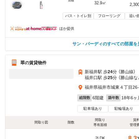
32.9㎡
2,30
バス・トイレ別
フローリング
追い
ほか提供
サン・バーディのすべての部屋を
翠の賃貸物件
新福井駅 歩
24
分 （勝山線）
福井口駅 歩
25
分 （勝山線
な
福井県福井市城東４丁目26-
6階建
18年6ヶ
総階数
築年数
駐車場あり
駐輪場あり
間取り
賃
間取り図
階数
専有面積
管理
8.3
2LDK