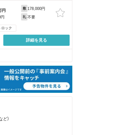
178,000円
敷
万円
不要
0円
礼
トロック
詳細を見る
など
）