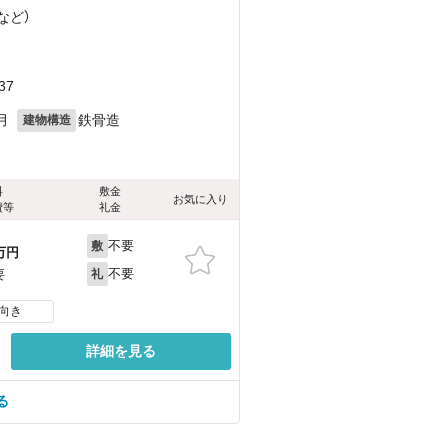
など
）
37
月
鉄骨造
建物構造
料
敷金
お気に入り
費等
礼金
不要
敷
万円
不要
要
礼
向き
詳細を見る
る