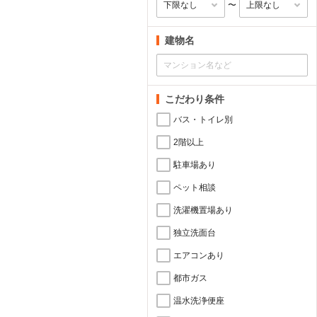
〜
建物名
こだわり条件
バス・トイレ別
2階以上
駐車場あり
ペット相談
洗濯機置場あり
独立洗面台
エアコンあり
都市ガス
温水洗浄便座