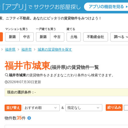
検索、ニフティ不動産。あなたにピッタリの賃貸物件をみつけよう！
マンションを買う
一戸建てを買う
建てる
新築
中古
新築
中古
土地
不動産会社
調べる
福井県
福井市
城東の賃貸物件を探す
福井市城東
(福井県)の賃貸物件一覧
福井市城東
の賃貸物件をさまざまなこだわり条件から検索できます。
2026年07月30日
更新
現在の選択条件：
-
絞り込み
並び替え
＆
35
物件数
件