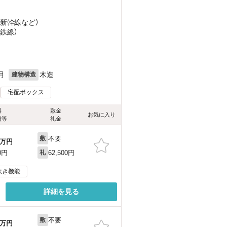
陸新幹線
など
）
福鉄線）
月
木造
建物構造
宅配ボックス
料
敷金
お気に入り
費等
礼金
不要
敷
万円
62,500円
0円
礼
炊き機能
詳細を見る
不要
敷
万円