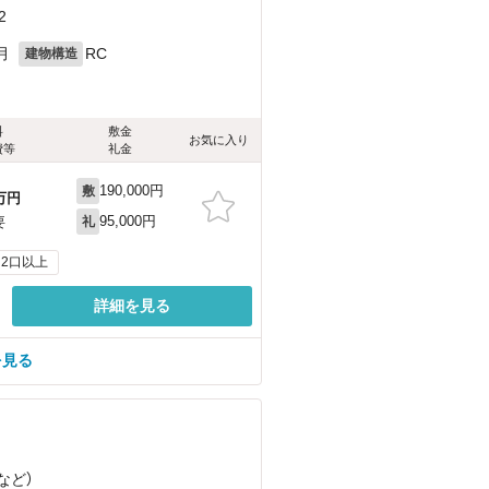
2
月
RC
建物構造
料
敷金
お気に入り
費等
礼金
190,000円
敷
万円
95,000円
要
礼
2口以上
詳細を見る
を見る
など
）