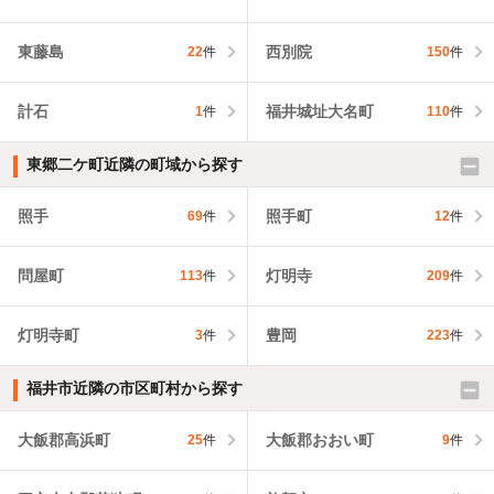
東藤島
西別院
22
件
150
件
計石
福井城址大名町
1
件
110
件
東郷二ケ町近隣の町域から探す
照手
照手町
69
件
12
件
問屋町
灯明寺
113
件
209
件
灯明寺町
豊岡
3
件
223
件
福井市近隣の市区町村から探す
大飯郡高浜町
大飯郡おおい町
25
件
9
件