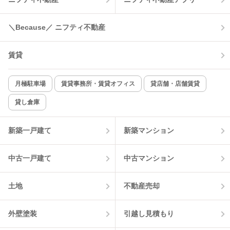
コンロ2口以上
追焚き機能
＼Because／ ニフティ不動産
TV付インターホン
角部屋
賃貸
新着のみ
インターネット無料
月極駐車場
賃貸事務所・賃貸オフィス
貸店舗・店舗賃貸
貸し倉庫
該当件数:
物件一覧に反映
0
件
新築一戸建て
新築マンション
中古一戸建て
中古マンション
土地
不動産売却
外壁塗装
引越し見積もり