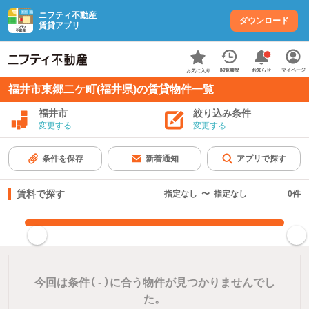
ニフティ不動産
ダウンロード
賃貸アプリ
お知らせ
閲覧履歴
マイページ
お気に入り
福井市東郷二ケ町(福井県)の賃貸物件一覧
福井市
絞り込み条件
変更する
変更する
条件を保存
新着通知
アプリで探す
賃料で探す
指定なし
〜
指定なし
0
件
指定した賃料で絞り込む
今回は条件（
-
）に合う物件が見つかりませんでし
た。