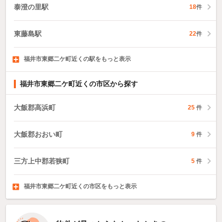
泰澄の里駅
18
件
東藤島駅
22
件
福井市東郷二ケ町近くの駅をもっと表示
西別院駅
計石駅
福井城址大名町駅
1
件
150
件
110
件
福井市東郷二ケ町近くの市区から探す
大飯郡高浜町
25
件
大飯郡おおい町
9
件
三方上中郡若狭町
5
件
福井市東郷二ケ町近くの市区をもっと表示
敦賀市
小浜市
大野市
585
165
68
件
件
件