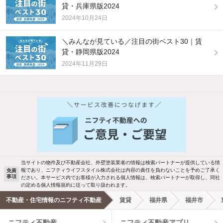
貸・兵庫県版2024
2024年10月24日
＼みんなが見ている／注目の街ベスト30｜賃
貸・静岡県版2024
2024年11月29日
他の人はこんな条件で絞り込んでいます！
人気のこだわり条件
バス・トイレ別
2階以上
駐車場あり
ペット相談
当サイトの物件及び不動産会社、外壁塗装業者の情報は検索パートナーが提供している情
報であり、ニフティライフスタイル株式会社は内容の責任を負わないことを予めご了承く
免責
洗濯機置場あり
独立洗面台
事項
ださい。本サービス内でお客様が入力される個人情報は、検索パートナーが取得し、同社
の定める個人情報規約に従って取り扱われます。
エアコンあり
都市ガス
不動産・住宅情報のニフティ不動産
賃貸
福井県
福井市
ニフティ不動産
ニフティ不動産アプリ
温水洗浄便座
オートロック