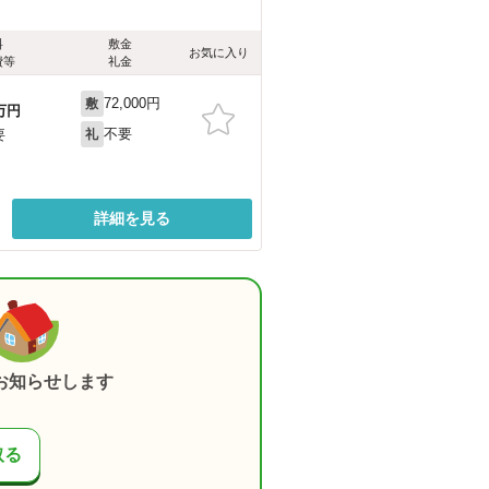
料
敷金
お気に入り
費等
礼金
72,000円
敷
万円
不要
要
礼
詳細を見る
お知らせします
取る