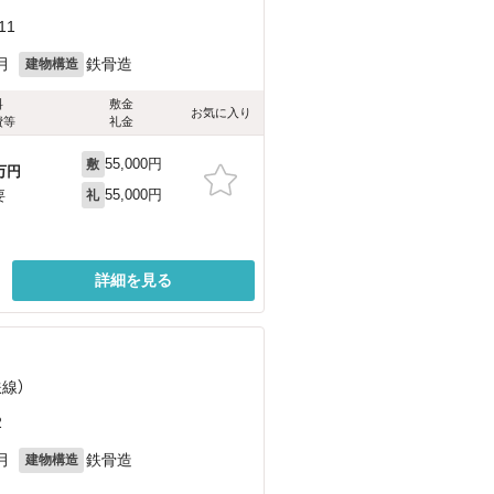
11
月
鉄骨造
建物構造
料
敷金
お気に入り
費等
礼金
55,000円
敷
万円
55,000円
要
礼
詳細を見る
鉄線）
2
月
鉄骨造
建物構造