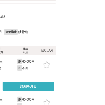
鉄線）
2
月
鉄骨造
建物構造
料
敷金
お気に入り
費等
礼金
60,000円
敷
円
不要
要
礼
詳細を見る
60,000円
敷
円