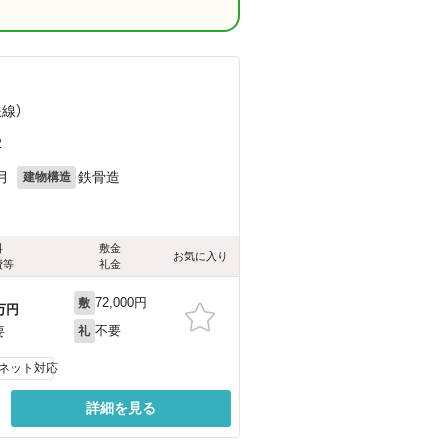
鉄線）
2
月
鉄骨造
建物構造
料
敷金
お気に入り
費等
礼金
72,000円
敷
万円
不要
要
礼
ネット対応
詳細を見る