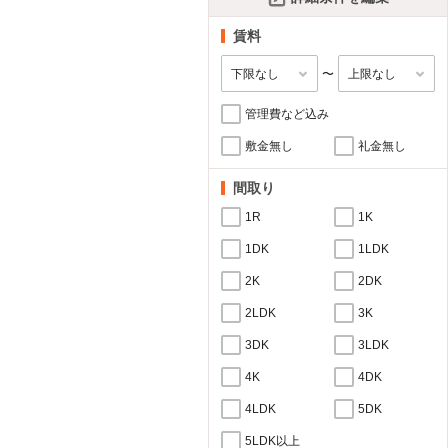
賃料
〜
管理費など込み
敷金無し
礼金無し
間取り
1R
1K
1DK
1LDK
2K
2DK
2LDK
3K
3DK
3LDK
4K
4DK
4LDK
5DK
5LDK以上