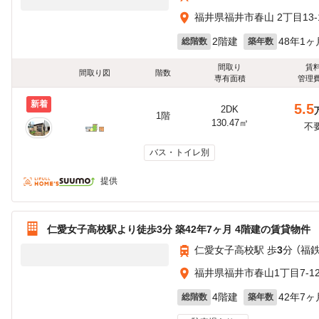
福井県福井市春山 2丁目13-
2階建
48年1ヶ
総階数
築年数
間取り
賃
間取り図
階数
専有面積
管理
新着
5.5
2DK
1階
130.47㎡
不
バス・トイレ別
提供
仁愛女子高校駅より徒歩3分 築42年7ヶ月 4階建の賃貸物件
仁愛女子高校駅 歩
3
分 （福
福井県福井市春山1丁目7-1
4階建
42年7ヶ
総階数
築年数