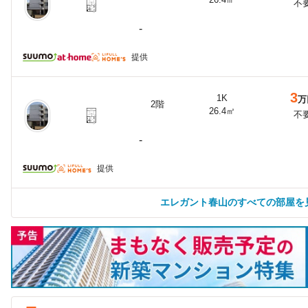
不
-
提供
3
1K
万
2階
26.4㎡
不
-
提供
エレガント春山のすべての部屋を