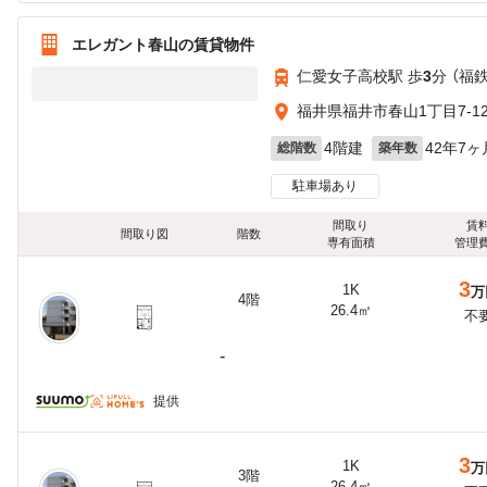
エレガント春山の賃貸物件
仁愛女子高校駅 歩
3
分 （福
福井県福井市春山1丁目7-1
4階建
42年7ヶ
総階数
築年数
駐車場あり
間取り
賃
間取り図
階数
専有面積
管理
3
1K
万
4階
26.4㎡
不
-
提供
3
1K
万
3階
26.4㎡