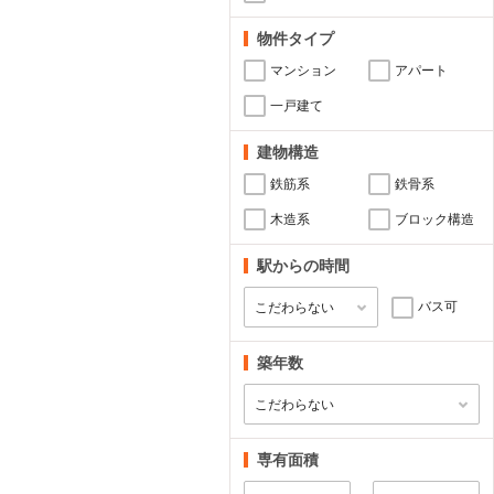
物件タイプ
マンション
アパート
一戸建て
建物構造
鉄筋系
鉄骨系
木造系
ブロック構造
駅からの時間
バス可
築年数
専有面積