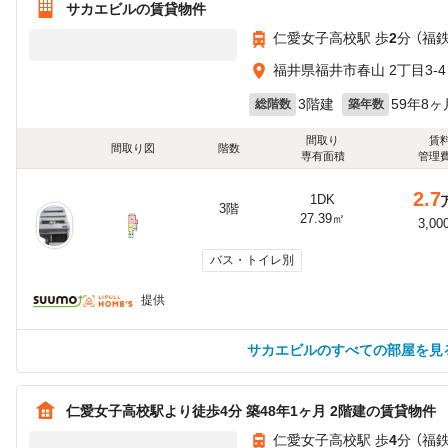
サカエビルの賃貸物件
仁愛女子高校駅 歩
2
分 （福
福井県福井市春山 2丁目3-4
3階建
59年8ヶ
総階数
築年数
間取り
賃
間取り図
階数
専有面積
管理
2.7
1DK
3階
27.39㎡
3,00
バス・トイレ別
提供
サカエビルのすべての部屋を見
仁愛女子高校駅より徒歩4分 築48年1ヶ月 2階建の賃貸物件
仁愛女子高校駅 歩
4
分 （福