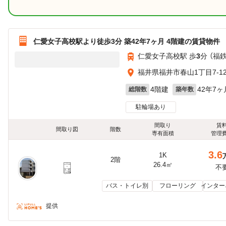
仁愛女子高校駅より徒歩3分 築42年7ヶ月 4階建の賃貸物件
仁愛女子高校駅 歩
3
分 （福
福井県福井市春山1丁目7-1
4階建
42年7ヶ
総階数
築年数
駐輪場あり
間取り
賃
間取り図
階数
専有面積
管理
3.6
1K
2階
26.4㎡
不
バス・トイレ別
フローリング
インター
提供