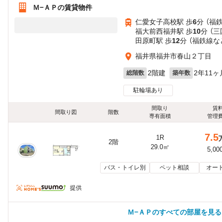
Ｍ−ＡＰの賃貸物件
仁愛女子高校駅 歩
6
分 （福
福大前西福井駅 歩
10
分 （
田原町駅 歩
12
分 （福鉄線
な
福井県福井市春山２丁目
2階建
2年11ヶ
総階数
築年数
駐輪場あり
間取り
賃
間取り図
階数
専有面積
管理
7.5
1R
2階
29.0㎡
5,00
バス・トイレ別
ペット相談
オー
提供
Ｍ−ＡＰのすべての部屋を見る