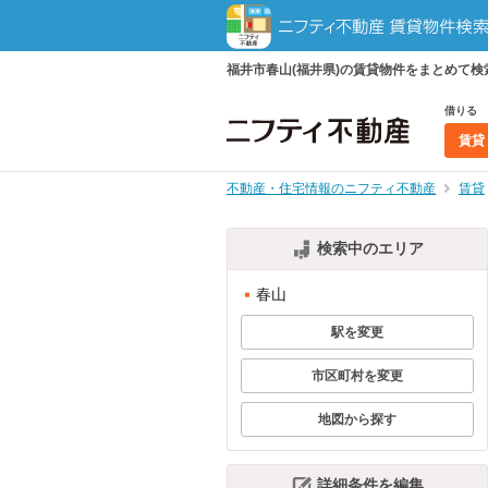
福井市春山(福井県)の賃貸物件をまとめて
借りる
賃貸
不動産・住宅情報のニフティ不動産
賃貸
検索中のエリア
春山
駅を変更
市区町村を変更
地図から探す
詳細条件を編集