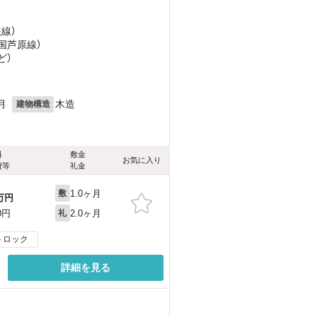
鉄線）
三国芦原線）
ど
）
月
木造
建物構造
料
敷金
お気に入り
費等
礼金
1.0ヶ月
敷
万円
2.0ヶ月
0円
礼
トロック
詳細を見る