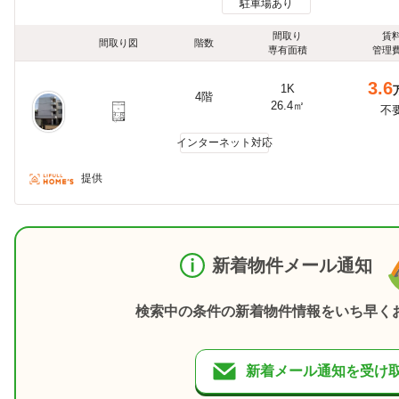
駐車場あり
間取り
賃
間取り図
階数
専有面積
管理
3.6
1K
4階
26.4㎡
不
インターネット対応
提供
新着物件メール通知
検索中の条件の新着物件情報をいち早く
新着メール通知を受け