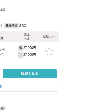
鉄線）
月
SRC
建物構造
料
敷金
お気に入り
費等
礼金
27,000円
敷
万円
27,000円
0円
礼
詳細を見る
る
鉄線）