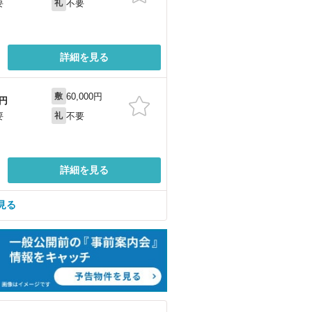
不要
要
礼
詳細を見る
60,000円
敷
円
不要
要
礼
詳細を見る
見る