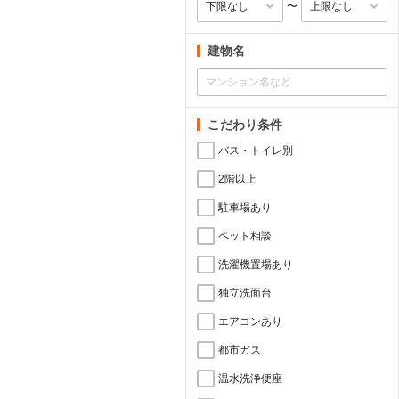
〜
建物名
こだわり条件
バス・トイレ別
2階以上
駐車場あり
ペット相談
洗濯機置場あり
独立洗面台
エアコンあり
都市ガス
温水洗浄便座