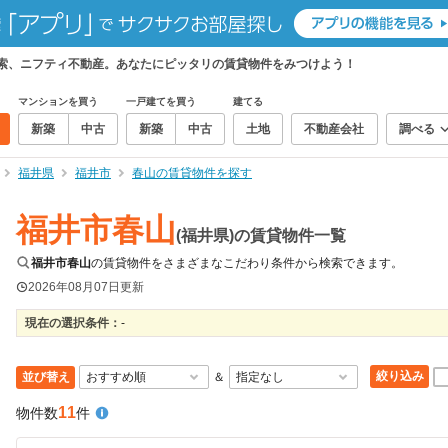
検索、ニフティ不動産。あなたにピッタリの賃貸物件をみつけよう！
マンションを買う
一戸建てを買う
建てる
新築
中古
新築
中古
土地
不動産会社
調べる
福井県
福井市
春山の賃貸物件を探す
福井市春山
(福井県)の賃貸物件一覧
福井市春山
の賃貸物件をさまざまなこだわり条件から検索できます。
2026年08月07日
更新
現在の選択条件：
-
絞り込み
並び替え
＆
11
物件数
件