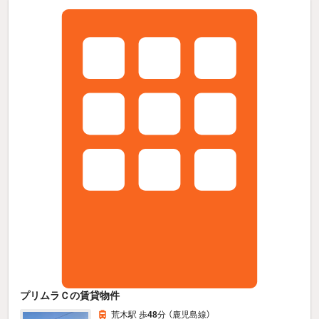
プリムラＣの賃貸物件
荒木駅 歩
48
分 （鹿児島線）