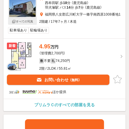
西牟田駅 歩
18
分 （鹿児島線）
羽犬塚駅 バス
14
分 歩
7
分 （鹿児島線）
福岡県八女郡広川町大字一條字南西原1008番地1
2階建 / 17年7ヶ月 / 木造
すべての写真
駐車場あり
駐輪場あり
4.95
新着
万円
（管理費2,700円）
不要
74,250円
敷
礼
2階 / 2LDK / 55.81㎡
お問い合わせ
（無料）
ほか提供
プリムラＣのすべての部屋を見る