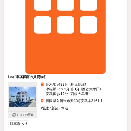
Leaf津福駅南の賃貸物件
荒木駅 歩
33
分 （鹿児島線）
津福駅 バス
1
分 歩
3
分 （西鉄大牟田）
安武駅 歩
12
分 （西鉄大牟田）
福岡県久留米市安武町安武本3161-1
3階建 / 新築 / 木造
すべての写真
駐車場あり