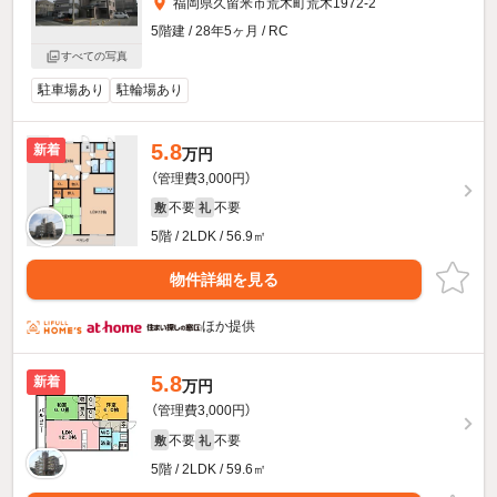
福岡県久留米市荒木町荒木1972-2
5階建 / 28年5ヶ月 / RC
すべての写真
駐車場あり
駐輪場あり
5.8
新着
万円
（管理費3,000円）
不要
不要
敷
礼
5階 / 2LDK / 56.9㎡
物件詳細を見る
ほか提供
5.8
新着
万円
（管理費3,000円）
不要
不要
敷
礼
5階 / 2LDK / 59.6㎡