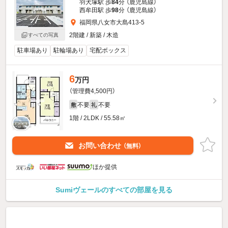
羽犬塚駅 歩
84
分 （鹿児島線）
西牟田駅 歩
98
分 （鹿児島線）
福岡県八女市大島413-5
2階建 / 新築 / 木造
すべての写真
駐車場あり
駐輪場あり
宅配ボックス
6
万円
（管理費4,500円）
不要
不要
敷
礼
1階 / 2LDK / 55.58㎡
お問い合わせ
（無料）
ほか提供
Sumiヴェールのすべての部屋を見る