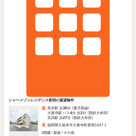
シャーメゾンレジデンス夜明の賃貸物件
荒木駅 歩
36
分 （鹿児島線）
大善寺駅 バス
4
分 歩
2
分 （西鉄大牟田）
安武駅 歩
27
分 （西鉄大牟田）
福岡県久留米市大善寺町夜明1047-1
3階建 / 新築 / その他