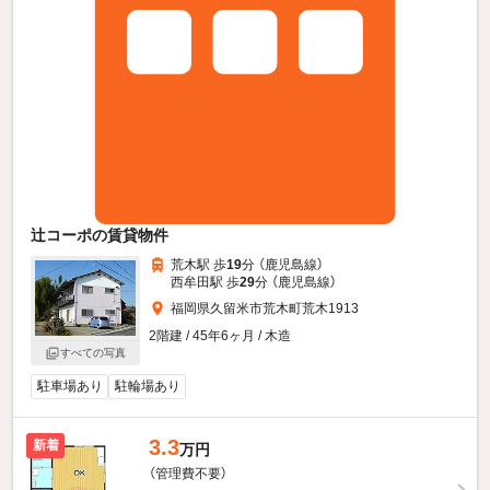
辻コーポの賃貸物件
荒木駅 歩
19
分 （鹿児島線）
西牟田駅 歩
29
分 （鹿児島線）
福岡県久留米市荒木町荒木1913
2階建 / 45年6ヶ月 / 木造
すべての写真
駐車場あり
駐輪場あり
3.3
新着
万円
（管理費不要）