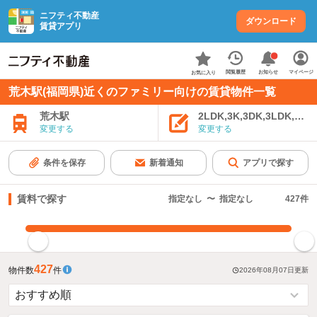
ニフティ不動産
ダウンロード
賃貸アプリ
お知らせ
閲覧履歴
マイページ
お気に入り
荒木駅(福岡県)近くのファミリー向けの賃貸物件一覧
荒木駅
2LDK,3K,3DK,3LDK,4K
変更する
変更する
条件を保存
新着通知
アプリで探す
賃料で探す
指定なし
〜
指定なし
427
件
指定した賃料で絞り込む
427
物件数
件
2026年08月07日
更新