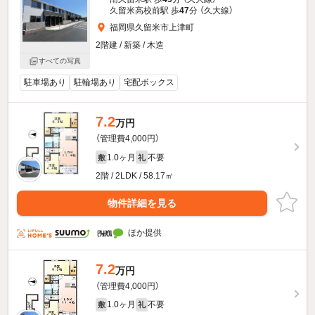
久留米高校前駅 歩
47
分 （久大線）
福岡県久留米市上津町
2階建 / 新築 / 木造
すべての写真
駐車場あり
駐輪場あり
宅配ボックス
7.2
万円
（管理費4,000円）
1.0ヶ月
不要
敷
礼
2階 / 2LDK / 58.17㎡
物件詳細を見る
ほか提供
7.2
万円
（管理費4,000円）
1.0ヶ月
不要
敷
礼