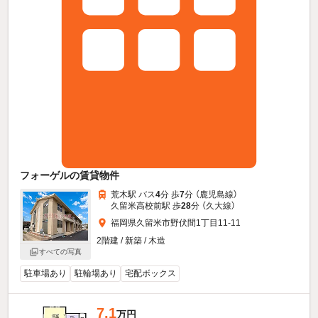
フォーゲルの賃貸物件
荒木駅 バス
4
分 歩
7
分 （鹿児島線）
久留米高校前駅 歩
28
分 （久大線）
福岡県久留米市野伏間1丁目11-11
2階建 / 新築 / 木造
すべての写真
駐車場あり
駐輪場あり
宅配ボックス
7.1
万円