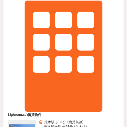
Lightsnowの賃貸物件
荒木駅 歩
30
分 （鹿児島線）
南久留米駅 歩
45
分 （久大線）