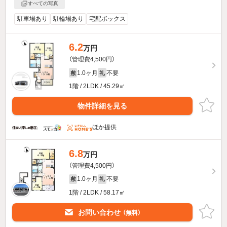
すべての写真
駐車場あり
駐輪場あり
宅配ボックス
6.2
万円
（管理費4,500円）
1.0ヶ月
不要
敷
礼
1階 / 2LDK / 45.29㎡
物件詳細を見る
ほか提供
6.8
万円
（管理費4,500円）
1.0ヶ月
不要
敷
礼
1階 / 2LDK / 58.17㎡
お問い合わせ
（無料）