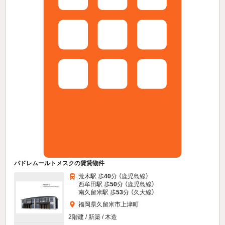
パドレムールトメスクの賃貸物件
荒木駅 歩
40
分 （鹿児島線）
西牟田駅 歩
50
分 （鹿児島線）
南久留米駅 歩
53
分 （久大線）
福岡県久留米市上津町
2階建 / 新築 / 木造