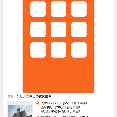
グリーンヒルズ東山の賃貸物件
荒木駅 バス
1
分 歩
5
分 （鹿児島線）
西牟田駅 歩
39
分 （鹿児島線）
安武駅 歩
40
分 （西鉄大牟田）