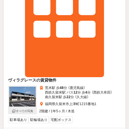
ヴィラグレースの賃貸物件
荒木駅 歩
48
分 （鹿児島線）
西鉄久留米駅 バス
12
分 歩
4
分 （西鉄大牟田）
南久留米駅 歩
22
分 （久大線）
福岡県久留米市上津町1215番地1
2階建 / 1年5ヶ月 / 木造
すべての写真
駐車場あり
駐輪場あり
宅配ボックス