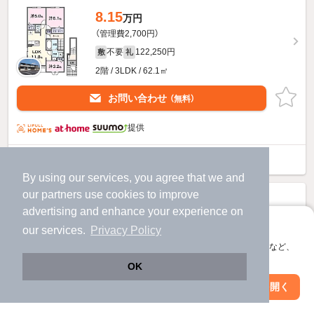
8.15
万円
（管理費2,700円）
不要
122,250円
敷
礼
2階 / 3LDK / 62.1㎡
お問い合わせ
（無料）
提供
ヴィラグレースのすべての部屋を見る
By using our services, you agree that we and
our
partners
use cookies to improve
advertising and enhance your experience on
アプリに切り替えて、サクサクお部屋探し
our services.
Privacy Policy
会員登録なしですぐ使える。マップ検索やお気に入り保存など、
アプリ限定の便利な機能が使えます！
OK
Web版で続行
アプリを開く
駅・沿線を変更
絞り込み条件を変更