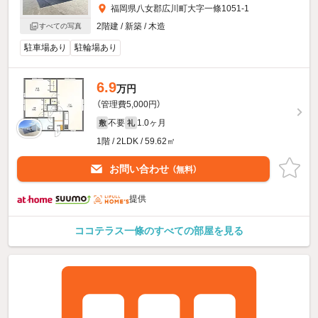
福岡県八女郡広川町大字一條1051-1
2階建 / 新築 / 木造
すべての写真
駐車場あり
駐輪場あり
6.9
万円
（管理費5,000円）
不要
1.0ヶ月
敷
礼
1階 / 2LDK / 59.62㎡
お問い合わせ
（無料）
提供
ココテラス一條のすべての部屋を見る