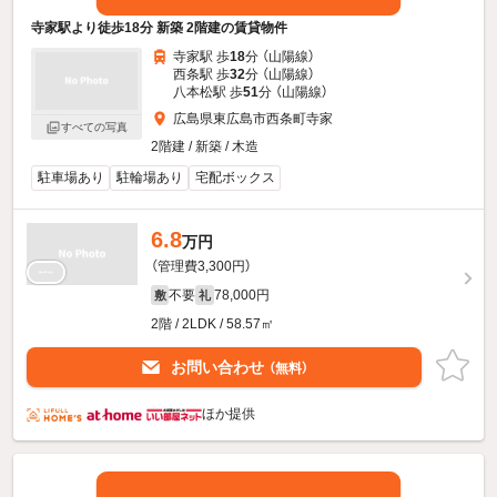
寺家駅より徒歩18分 新築 2階建の賃貸物件
寺家駅 歩
18
分 （山陽線）
西条駅 歩
32
分 （山陽線）
八本松駅 歩
51
分 （山陽線）
広島県東広島市西条町寺家
すべての写真
2階建 / 新築 / 木造
駐車場あり
駐輪場あり
宅配ボックス
6.8
万円
（管理費3,300円）
不要
78,000円
敷
礼
2階 / 2LDK / 58.57㎡
お問い合わせ
（無料）
ほか提供