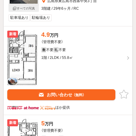
広島県東広島市西条中央3丁目
3階建 / 29年6ヶ月 / RC
すべての写真
駐車場あり
駐輪場あり
4.9
新着
万円
（管理費不要）
不要
不要
敷
礼
1階 / 2LDK / 55.8㎡
お問い合わせ
（無料）
ほか提供
5
新着
万円
（管理費不要）