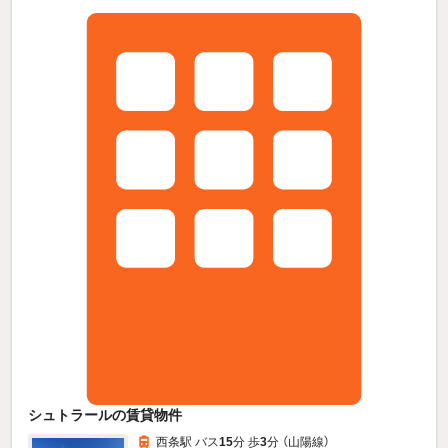
シュトラールの賃貸物件
西条駅 バス
15
分 歩
3
分 （山陽線）