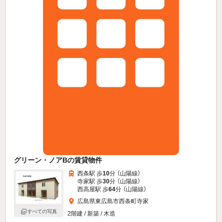
グリーン・ノアBの賃貸物件
西条駅 歩
10
分 （山陽線）
寺家駅 歩
30
分 （山陽線）
西高屋駅 歩
64
分 （山陽線）
広島県東広島市西条町寺家
すべての写真
2階建 / 新築 / 木造