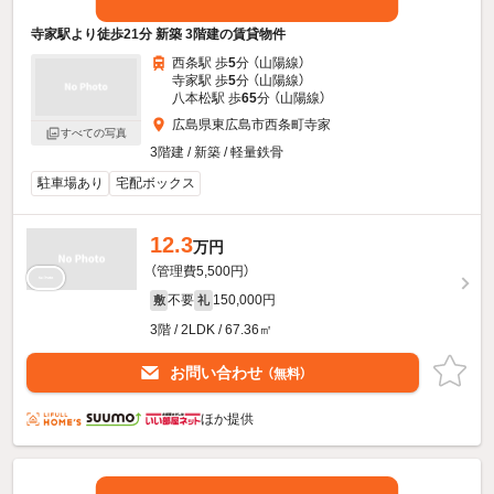
寺家駅より徒歩21分 新築 3階建の賃貸物件
西条駅 歩
5
分 （山陽線）
寺家駅 歩
5
分 （山陽線）
八本松駅 歩
65
分 （山陽線）
広島県東広島市西条町寺家
すべての写真
3階建 / 新築 / 軽量鉄骨
駐車場あり
宅配ボックス
12.3
万円
（管理費5,500円）
不要
150,000円
敷
礼
3階 / 2LDK / 67.36㎡
お問い合わせ
（無料）
ほか提供