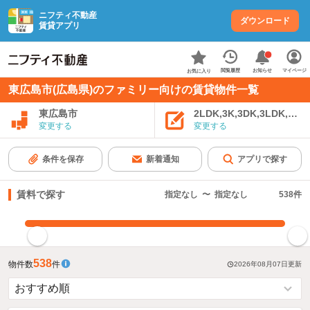
ニフティ不動産
ダウンロード
賃貸アプリ
お知らせ
閲覧履歴
マイページ
お気に入り
東広島市(広島県)のファミリー向けの賃貸物件一覧
東広島市
2LDK,3K,3DK,3LDK,4K
変更する
変更する
条件を保存
新着通知
アプリで探す
賃料で探す
指定なし
〜
指定なし
538
件
指定した賃料で絞り込む
538
物件数
件
2026年08月07日
更新