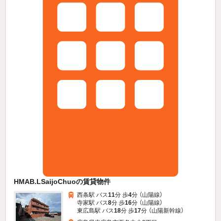
HMAB.LSaijoChuoの賃貸物件
西条駅 バス
11
分 歩
4
分 （山陽線）
寺家駅 バス
8
分 歩
16
分 （山陽線）
東広島駅 バス
18
分 歩
17
分 （山陽新幹線）