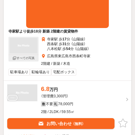
寺家駅より徒歩18分 新築 2階建の賃貸物件
寺家駅 歩
17
分 （山陽線）
西条駅 歩
31
分 （山陽線）
八本松駅 歩
54
分 （山陽線）
広島県東広島市西条町寺家
すべての写真
2階建 / 新築 / 木造
駐車場あり
駐輪場あり
宅配ボックス
6.8
万円
（管理費3,300円）
不要
78,000円
敷
礼
2階 / 2LDK / 59.55㎡
お問い合わせ
（無料）