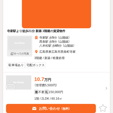
寺家駅より徒歩21分 新築 3階建の賃貸物件
寺家駅 歩
5
分 （山陽線）
西条駅 歩
5
分 （山陽線）
八本松駅 歩
65
分 （山陽線）
広島県東広島市西条町寺家
すべての写真
3階建 / 新築 / 軽量鉄骨
駐車場あり
宅配ボックス
10.7
万円
（管理費5,500円）
不要
150,000円
敷
礼
1階 / 2LDK / 60.16㎡
お問い合わせ
（無料）