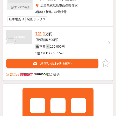
広島県東広島市西条町寺家
すべての写真
3階建 / 新築 / 軽量鉄骨
駐車場あり
宅配ボックス
12.1
万円
（管理費5,500円）
不要
150,000円
敷
礼
1階 / 2LDK / 65.15㎡
お問い合わせ
（無料）
ほか提供