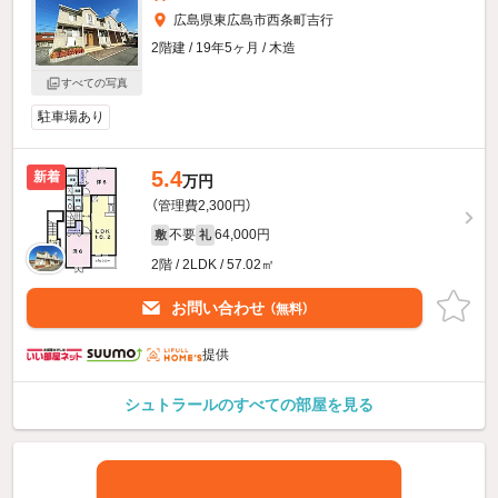
広島県東広島市西条町吉行
2階建 / 19年5ヶ月 / 木造
すべての写真
駐車場あり
5.4
新着
万円
（管理費2,300円）
不要
64,000円
敷
礼
2階 / 2LDK / 57.02㎡
お問い合わせ
（無料）
提供
シュトラールのすべての部屋を見る