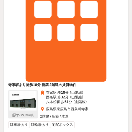
寺家駅より徒歩18分 新築 2階建の賃貸物件
寺家駅 歩
18
分 （山陽線）
西条駅 歩
32
分 （山陽線）
八本松駅 歩
51
分 （山陽線）
広島県東広島市西条町寺家
すべての写真
2階建 / 新築 / 木造
駐車場あり
駐輪場あり
宅配ボックス