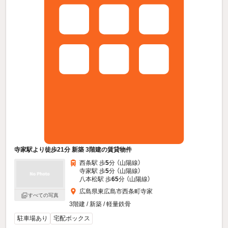
寺家駅より徒歩21分 新築 3階建の賃貸物件
西条駅 歩
5
分 （山陽線）
寺家駅 歩
5
分 （山陽線）
八本松駅 歩
65
分 （山陽線）
広島県東広島市西条町寺家
すべての写真
3階建 / 新築 / 軽量鉄骨
駐車場あり
宅配ボックス