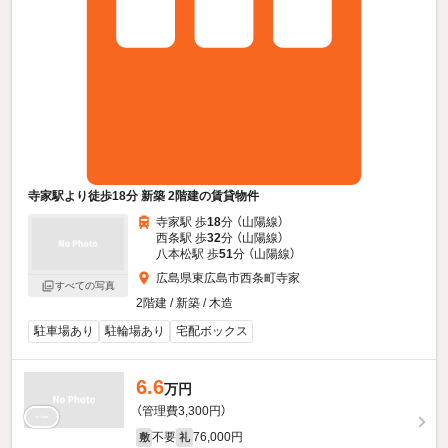
寺家駅より徒歩18分 新築 2階建の賃貸物件
寺家駅 歩
18
分 （山陽線）
西条駅 歩
32
分 （山陽線）
八本松駅 歩
51
分 （山陽線）
広島県東広島市西条町寺家
すべての写真
2階建 / 新築 / 木造
駐車場あり
駐輪場あり
宅配ボックス
6.6
万円
（管理費3,300円）
不要
76,000円
敷
礼