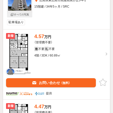
広島県東広島市高屋高美が丘5-4-1
15階建 / 34年5ヶ月 / SRC
すべての写真
駐車場あり
4.57
新着
万円
（管理費不要）
不要
不要
敷
礼
4階 / 3DK / 60.89㎡
お問い合わせ
（無料）
提供
4.47
新着
万円
（管理費不要）