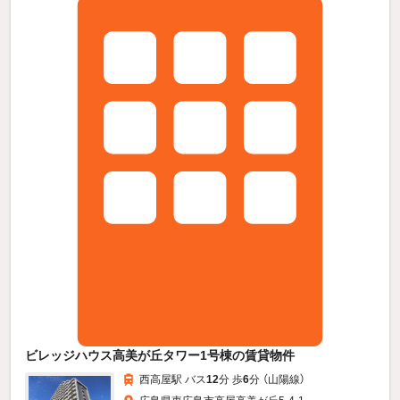
ビレッジハウス高美が丘タワー1号棟の賃貸物件
西高屋駅 バス
12
分 歩
6
分 （山陽線）