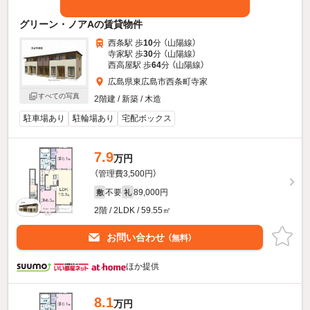
グリーン・ノアAの賃貸物件
西条駅 歩
10
分 （山陽線）
寺家駅 歩
30
分 （山陽線）
西高屋駅 歩
64
分 （山陽線）
広島県東広島市西条町寺家
すべての写真
2階建 / 新築 / 木造
駐車場あり
駐輪場あり
宅配ボックス
7.9
万円
（管理費3,500円）
不要
89,000円
敷
礼
2階 / 2LDK / 59.55㎡
お問い合わせ
（無料）
ほか提供
8.1
万円