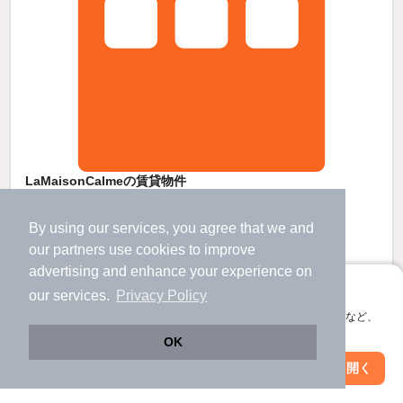
LaMaisonCalmeの賃貸物件
寺家駅 歩
5
分 （山陽線）
西条駅 歩
6
分 （山陽線）
By using our services, you agree that we and
東広島駅 歩
74
分 （山陽新幹線）
our
partners
use cookies to improve
広島県東広島市西条町西条東
すべての写真
advertising and enhance your experience on
3階建 / 新築 / その他
アプリに切り替えて、サクサクお部屋探し
our services.
Privacy Policy
駐車場あり
宅配ボックス
会員登録なしですぐ使える。マップ検索やお気に入り保存など、
アプリ限定の便利な機能が使えます！
OK
10
万円
Web版で続行
アプリを開く
市区町村を変更
絞り込み条件を変更
（管理費7,000円）
不要
2.0ヶ月
敷
礼