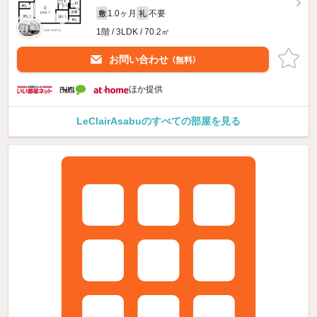
1.0ヶ月
不要
敷
礼
1階 / 3LDK / 70.2㎡
お問い合わせ
（無料）
ほか提供
LeClairAsabuのすべての部屋を見る