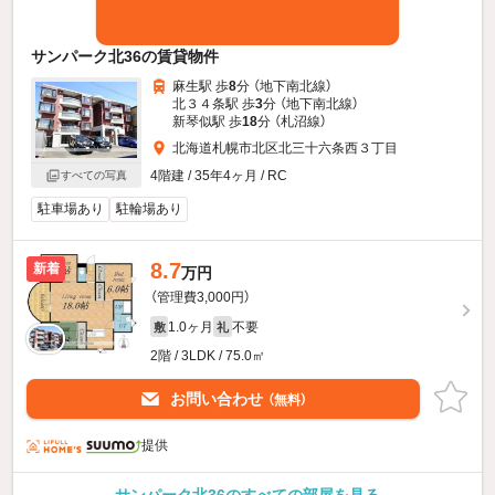
サンパーク北36の賃貸物件
麻生駅 歩
8
分 （地下南北線）
北３４条駅 歩
3
分 （地下南北線）
新琴似駅 歩
18
分 （札沼線）
北海道札幌市北区北三十六条西３丁目
4階建 / 35年4ヶ月 / RC
すべての写真
駐車場あり
駐輪場あり
8.7
新着
万円
（管理費3,000円）
1.0ヶ月
不要
敷
礼
2階 / 3LDK / 75.0㎡
お問い合わせ
（無料）
提供