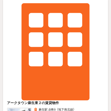
アークタウン麻生東２の賃貸物件
麻生駅 歩
8
分 （地下南北線）