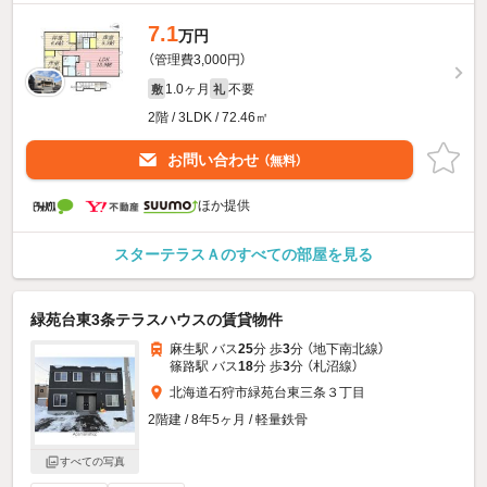
7.1
万円
（管理費3,000円）
1.0ヶ月
不要
敷
礼
2階 / 3LDK / 72.46㎡
お問い合わせ
（無料）
ほか提供
スターテラスＡのすべての部屋を見る
緑苑台東3条テラスハウスの賃貸物件
麻生駅 バス
25
分 歩
3
分 （地下南北線）
篠路駅 バス
18
分 歩
3
分 （札沼線）
北海道石狩市緑苑台東三条３丁目
2階建 / 8年5ヶ月 / 軽量鉄骨
すべての写真