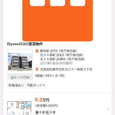
Elysee313の賃貸物件
麻生駅 歩
7
分 （地下南北線）
北３４条駅 歩
1
分 （地下南北線）
北２４条駅 歩
10
分 （地下南北線）
ほか2駅（徒歩20分圏内）
北海道札幌市北区北三十一条西３丁目
4階建 / 4年5ヶ月 / RC
すべての写真
駐輪場あり
宅配ボックス
9.2
万円
（管理費5,000円）
不要
不要
敷
礼