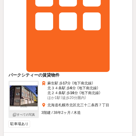
パークシティーの賃貸物件
麻生駅 歩
17
分 （地下南北線）
北３４条駅 歩
6
分 （地下南北線）
北２４条駅 歩
16
分 （地下南北線）
ほか1駅（徒歩20分圏内）
北海道札幌市北区北三十二条西７丁目
3階建 / 38年2ヶ月 / 木造
すべての写真
駐車場あり