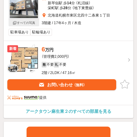
新琴似駅 歩
14
分 （札沼線）
栄町駅 歩
28
分 （地下東豊線）
北海道札幌市東区北四十二条東１丁目
3階建 / 17年4ヶ月 / 木造
すべての写真
駐車場あり
駐輪場あり
6
新着
万円
（管理費2,000円）
不要
不要
敷
礼
2階 / 2LDK / 47.16㎡
お問い合わせ
（無料）
提供
アークタウン麻生東２のすべての部屋を見る