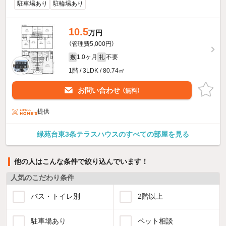
駐車場あり
駐輪場あり
10.5
万円
（管理費5,000円）
1.0ヶ月
不要
敷
礼
1階 / 3LDK / 80.74㎡
お問い合わせ
（無料）
提供
緑苑台東3条テラスハウスのすべての部屋を見る
他の人はこんな条件で絞り込んでいます！
人気のこだわり条件
バス・トイレ別
2階以上
駐車場あり
ペット相談