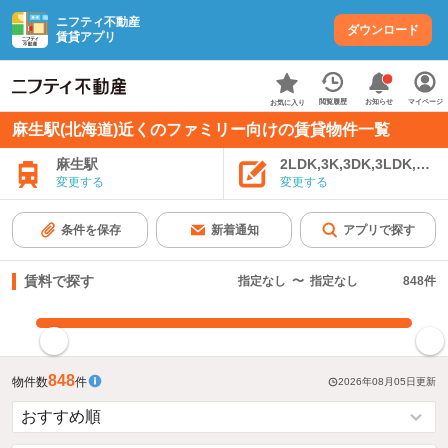
ニフティ不動産
ダウンロード
賃貸アプリ
お知らせ
閲覧履歴
マイページ
お気に入り
麻生駅(北海道)近くのファミリー向けの賃貸物件一覧
麻生駅
2LDK,3K,3DK,3LDK,4K
変更する
変更する
条件を保存
新着通知
アプリで探す
賃料で探す
指定なし
〜
指定なし
848
件
指定した賃料で絞り込む
848
物件数
件
2026年08月05日
更新