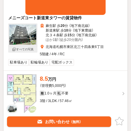
メニーズコート新道東タワーの賃貸物件
麻生駅 歩
20
分 （地下南北線）
新道東駅 歩
10
分 （地下東豊線）
北３４条駅 歩
15
分 （地下南北線）
ほか1駅（徒歩20分圏内）
北海道札幌市東区北三十四条東6丁目
すべての写真
5階建 / 4年 / RC
駐車場あり
駐輪場あり
宅配ボックス
8.5
万円
（管理費5,000円）
1.0ヶ月
不要
敷
礼
3階 / 3LDK / 57.46㎡
お問い合わせ
（無料）