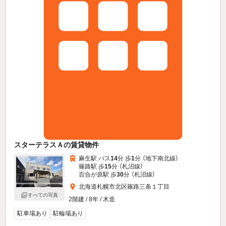
スターテラスＡの賃貸物件
麻生駅 バス
14
分 歩
1
分 （地下南北線）
篠路駅 歩
15
分 （札沼線）
百合が原駅 歩
30
分 （札沼線）
北海道札幌市北区篠路三条１丁目
すべての写真
2階建 / 8年 / 木造
駐車場あり
駐輪場あり