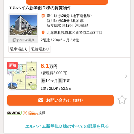
エルハイム新琴似Ｄ棟の賃貸物件
麻生駅 歩
20
分 （地下南北線）
新川駅 歩
15
分 （札沼線）
新琴似駅 歩
19
分 （札沼線）
北海道札幌市北区新琴似二条3丁目
2階建 / 29年5ヶ月 / 木造
すべての写真
駐車場あり
駐輪場あり
6.1
新着
万円
（管理費2,000円）
1.0ヶ月
不要
敷
礼
1階 / 2LDK / 52.5㎡
お問い合わせ
（無料）
提供
エルハイム新琴似Ｄ棟のすべての部屋を見る