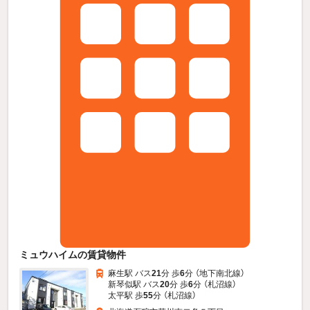
ミュウハイムの賃貸物件
麻生駅 バス
21
分 歩
6
分 （地下南北線）
新琴似駅 バス
20
分 歩
6
分 （札沼線）
太平駅 歩
55
分 （札沼線）