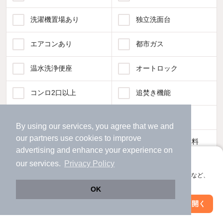
洗濯機置場あり
独立洗面台
エアコンあり
都市ガス
温水洗浄便座
オートロック
コンロ2口以上
追焚き機能
TV付インターホン
角部屋
By using our services, you agree that we and
our
partners
use cookies to improve
新着のみ
インターネット無料
advertising and enhance your experience on
アプリに切り替えて、サクサクお部屋探し
our services.
Privacy Policy
該当件数:
物件一覧に反映
会員登録なしですぐ使える。マップ検索やお気に入り保存など、
848
件
アプリ限定の便利な機能が使えます！
OK
Web版で続行
アプリを開く
駅・沿線を変更
絞り込み条件を変更