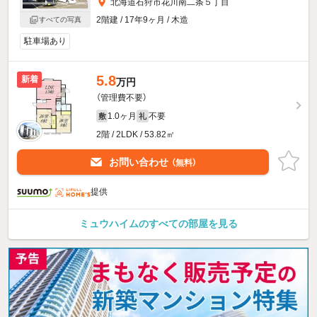
北海道石狩市花川南二条５丁目
2階建 / 17年9ヶ月 / 木造
すべての写真
駐車場あり
5.8
新着
万円
（管理費不要）
1.0ヶ月
不要
敷
礼
2階 / 2LDK / 53.82㎡
お問い合わせ
（無料）
提供
ミュウハイムのすべての部屋を見る