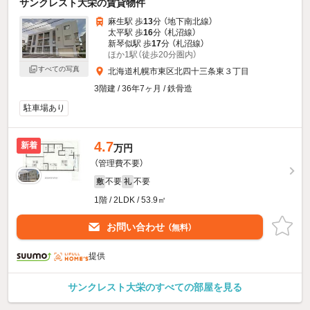
サンクレスト大栄の賃貸物件
麻生駅 歩
13
分 （地下南北線）
太平駅 歩
16
分 （札沼線）
新琴似駅 歩
17
分 （札沼線）
ほか1駅（徒歩20分圏内）
すべての写真
北海道札幌市東区北四十三条東３丁目
3階建 / 36年7ヶ月 / 鉄骨造
駐車場あり
4.7
新着
万円
（管理費不要）
不要
不要
敷
礼
1階 / 2LDK / 53.9㎡
お問い合わせ
（無料）
提供
サンクレスト大栄のすべての部屋を見る