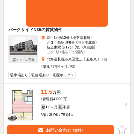
パークサイドN35の賃貸物件
麻生駅 歩
12
分 （地下南北線）
北３４条駅 歩
6
分 （地下南北線）
新道東駅 歩
17
分 （地下東豊線）
ほか1駅（徒歩20分圏内）
北海道札幌市東区北三十五条東１丁目
すべての写真
4階建 / 7年6ヶ月 / RC
駐車場あり
駐輪場あり
宅配ボックス
11.5
万円
（管理費4,000円）
1.0ヶ月
不要
敷
礼
3階 / 3LDK / 75.04㎡
お問い合わせ
（無料）