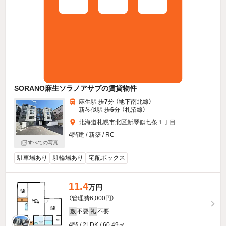
SORANO麻生ソラノアサブの賃貸物件
麻生駅 歩
7
分 （地下南北線）
新琴似駅 歩
6
分 （札沼線）
北海道札幌市北区新琴似七条１丁目
4階建 / 新築 / RC
すべての写真
駐車場あり
駐輪場あり
宅配ボックス
11.4
万円
（管理費6,000円）
不要
不要
敷
礼
4階 / 2LDK / 60.49㎡