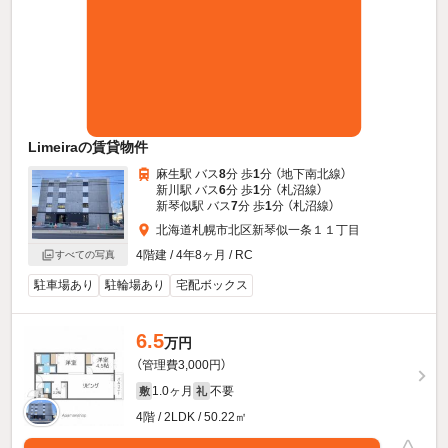
Limeiraの賃貸物件
麻生駅 バス
8
分 歩
1
分 （地下南北線）
新川駅 バス
6
分 歩
1
分 （札沼線）
新琴似駅 バス
7
分 歩
1
分 （札沼線）
北海道札幌市北区新琴似一条１１丁目
4階建 / 4年8ヶ月 / RC
すべての写真
駐車場あり
駐輪場あり
宅配ボックス
6.5
万円
（管理費3,000円）
1.0ヶ月
不要
敷
礼
4階 / 2LDK / 50.22㎡