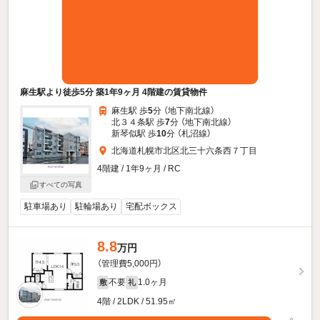
麻生駅より徒歩5分 築1年9ヶ月 4階建の賃貸物件
麻生駅 歩
5
分 （地下南北線）
北３４条駅 歩
7
分 （地下南北線）
新琴似駅 歩
10
分 （札沼線）
北海道札幌市北区北三十六条西７丁目
4階建 / 1年9ヶ月 / RC
すべての写真
駐車場あり
駐輪場あり
宅配ボックス
8.8
万円
（管理費5,000円）
不要
1.0ヶ月
敷
礼
4階 / 2LDK / 51.95㎡