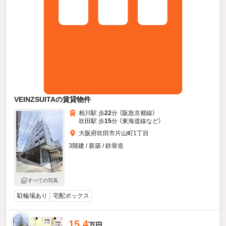
VEINZSUITAの賃貸物件
相川駅 歩
22
分 （阪急京都線）
吹田駅 歩
15
分 （東海道線
など
）
大阪府吹田市片山町1丁目
3階建 / 新築 / 鉄骨造
すべての写真
駐輪場あり
宅配ボックス
15.4
万円