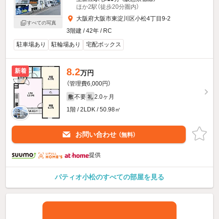
ほか2駅（徒歩20分圏内）
大阪府大阪市東淀川区小松4丁目9-2
すべての写真
3階建 / 42年 / RC
駐車場あり
駐輪場あり
宅配ボックス
8.2
新着
万円
（管理費6,000円）
不要
2.0ヶ月
敷
礼
1階 / 2LDK / 50.98㎡
お問い合わせ
（無料）
提供
パティオ小松のすべての部屋を見る