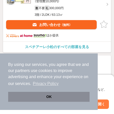
（管理費10,000円）
不要
300,000円
敷
礼
3階 / 2LDK / 63.13㎡
お問い合わせ
（無料）
ほか提供
スペチアーレ小松のすべての部屋を見る
By using our services, you agree that we and
our
partners
use cookies to improve
advertising and enhance your experience on
アプリに切り替えて、サクサクお部屋探し
our services.
Privacy Policy
会員登録なしですぐ使える。マップ検索やお気に入り保存など、
アプリ限定の便利な機能が使えます！
OK
Web版で続行
アプリを開く
駅・沿線を変更
絞り込み条件を変更