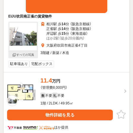
EIJU吹田南正雀の賃貸物件
相川駅 歩
14
分 （阪急京都線）
正雀駅 歩
14
分 （阪急京都線）
岸辺駅 歩
15
分 （東海道線）
ほか2駅（徒歩20分圏内）
大阪府吹田市南正雀4丁目
3階建 / 新築 / 木造
すべての写真
駐車場あり
宅配ボックス
11.4
万円
（管理費8,000円）
不要
不要
敷
礼
1階 / 2LDK / 49.95㎡
物件詳細を見る
ほか提供