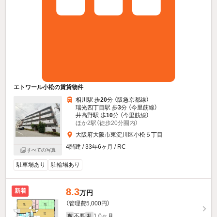
エトワール小松の賃貸物件
相川駅 歩
20
分 （阪急京都線）
瑞光四丁目駅 歩
3
分 （今里筋線）
井高野駅 歩
10
分 （今里筋線）
ほか2駅（徒歩20分圏内）
大阪府大阪市東淀川区小松５丁目
4階建 / 33年6ヶ月 / RC
すべての写真
駐車場あり
駐輪場あり
8.3
新着
万円
（管理費5,000円）
不要
1.0ヶ月
敷
礼