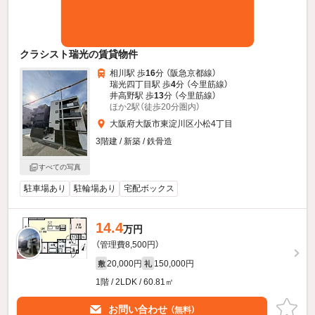
クラシスト瑞光の賃貸物件
相川駅 歩
16
分 （阪急京都線）
瑞光四丁目駅 歩
4
分 （今里筋線）
井高野駅 歩
13
分 （今里筋線）
ほか2駅（徒歩20分圏内）
大阪府大阪市東淀川区小松4丁目
3階建 / 新築 / 鉄骨造
すべての写真
駐車場あり
駐輪場あり
宅配ボックス
14.4
万円
（管理費8,500円）
20,000円
150,000円
敷
礼
1階 / 2LDK / 60.81㎡
お問い合わせ
（無料）