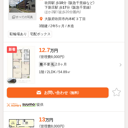
吹田駅 歩
10
分 （阪急千里線
など
）
下新庄駅 歩
17
分 （阪急千里線）
ほか2駅（徒歩20分圏内）
すべての写真
大阪府吹田市内本町３丁目
3階建 / 2年5ヶ月 / 木造
駐輪場あり
宅配ボックス
12.7
新着
万円
（管理費8,000円）
不要
2.0ヶ月
敷
礼
1階 / 2LDK / 54.89㎡
お問い合わせ
（無料）
提供
13
万円
（管理費8,000円）