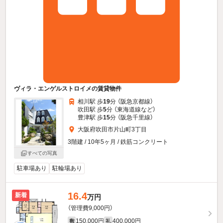
ヴィラ・エンゲルストロイメの賃貸物件
相川駅 歩
19
分 （阪急京都線）
吹田駅 歩
5
分 （東海道線
など
）
豊津駅 歩
15
分 （阪急千里線）
大阪府吹田市片山町3丁目
3階建 / 10年5ヶ月 / 鉄筋コンクリート
すべての写真
駐車場あり
駐輪場あり
16.4
新着
万円
（管理費9,000円）
150,000円
400,000円
敷
礼