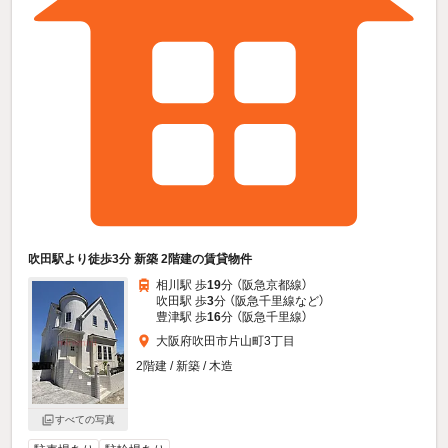
吹田駅より徒歩3分 新築 2階建の賃貸物件
相川駅 歩
19
分 （阪急京都線）
吹田駅 歩
3
分 （阪急千里線
など
）
豊津駅 歩
16
分 （阪急千里線）
大阪府吹田市片山町3丁目
2階建 / 新築 / 木造
すべての写真