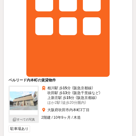
ベルリード内本町の賃貸物件
相川駅 歩
15
分 （阪急京都線）
吹田駅 歩
13
分 （阪急千里線
など
）
上新庄駅 歩
15
分 （阪急京都線）
ほか2駅（徒歩20分圏内）
大阪府吹田市内本町3丁目
2階建 / 10年9ヶ月 / 木造
すべての写真
駐車場あり