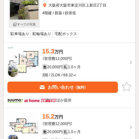
大阪府大阪市東淀川区上新庄2丁目
4階建 / 新築 / 鉄骨造
すべての写真
駐車場あり
駐輪場あり
宅配ボックス
15.3
万円
（管理費12,000円）
20,000円
1.0ヶ月
敷
礼
3階 / 2LDK / 68.32㎡
お問い合わせ
（無料）
ほか提供
15.2
万円
（管理費12,000円）
20,000円
1.0ヶ月
敷
礼