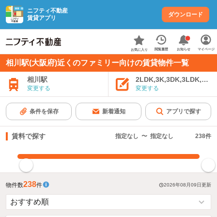
ニフティ不動産
ダウンロード
賃貸アプリ
お知らせ
閲覧履歴
マイページ
お気に入り
相川駅(大阪府)近くのファミリー向けの賃貸物件一覧
相川駅
2LDK,3K,3DK,3LDK,4K
変更する
変更する
条件を保存
新着通知
アプリで探す
賃料で探す
指定なし
〜
指定なし
238
件
指定した賃料で絞り込む
238
物件数
件
2026年08月09日
更新