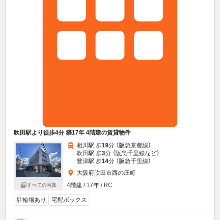
吹田駅より徒歩4分 築17年 4階建の賃貸物件
相川駅 歩
19
分 （阪急京都線）
吹田駅 歩
3
分 （阪急千里線
など
）
豊津駅 歩
14
分 （阪急千里線）
大阪府吹田市西の庄町
4階建 / 17年 / RC
すべての写真
駐輪場あり
宅配ボックス