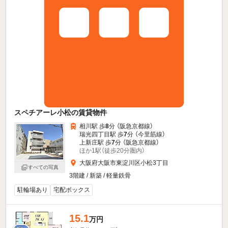
スペチアーレ小松の賃貸物件
相川駅 歩
8
分 （阪急京都線）
瑞光四丁目駅 歩
7
分 （今里筋線）
上新庄駅 歩
7
分 （阪急京都線）
ほか1駅（徒歩20分圏内）
大阪府大阪市東淀川区小松3丁目
すべての写真
3階建 / 新築 / 軽量鉄骨
駐輪場あり
宅配ボックス
15.1
万円