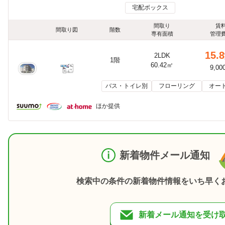
宅配ボックス
間取り
賃
間取り図
階数
専有面積
管理
15.8
2LDK
1階
60.42㎡
9,00
バス・トイレ別
フローリング
オー
ほか提供
新着物件メール通知
検索中の条件の新着物件情報をいち早く
新着メール通知を受け