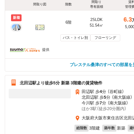
間取り
賃
間取り図
階数
専有面積
管理
新着
6.3
2SLDK
6階
51.54㎡
5,00
バス・トイレ別
フローリング
提供
プレステル桑津のすべての部屋を
北田辺駅より徒歩5分 新築 3階建の賃貸物件
田辺駅 歩
4
分 （谷町線）
北田辺駅 歩
5
分 （南大阪線）
今川駅 歩
7
分 （南大阪線）
ほか3駅（徒歩20分圏内）
大阪府大阪市東住吉区北田
3階建
新築
総階数
築年数
建