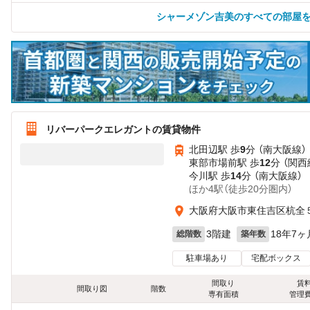
シャーメゾン吉美のすべての部屋
リバーパークエレガントの賃貸物件
北田辺駅 歩
9
分 （南大阪線）
東部市場前駅 歩
12
分 （関西
今川駅 歩
14
分 （南大阪線）
ほか4駅（徒歩20分圏内）
大阪府大阪市東住吉区杭全５
3階建
18年7ヶ
総階数
築年数
駐車場あり
宅配ボックス
間取り
賃
間取り図
階数
専有面積
管理