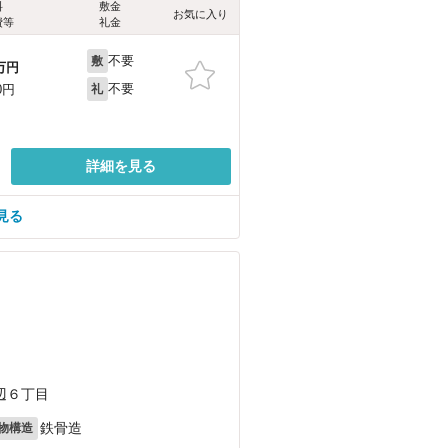
料
敷金
お気に入り
費等
礼金
不要
敷
万円
不要
0円
礼
詳細を見る
見る
辺６丁目
鉄骨造
物構造