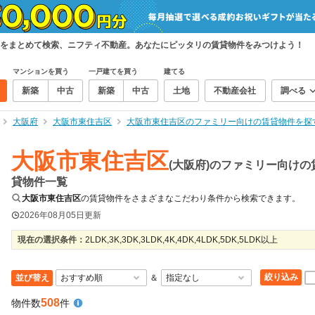
をまとめて検索、ニフティ不動産。あなたにピッタリの賃貸物件をみつけよう！
マンションを買う
一戸建てを買う
建てる
新築
中古
新築
中古
土地
不動産会社
調べる
大阪府
大阪市東住吉区
大阪市東住吉区のファミリー向けの賃貸物件を探
大阪市東住吉区
(大阪府)のファミリー向けの
貸物件一覧
大阪市東住吉区
の賃貸物件をさまざまなこだわり条件から検索できます。
2026年08月05日
更新
現在の選択条件：
2LDK,3K,3DK,3LDK,4K,4DK,4LDK,5DK,5LDK以上
絞り込み
並び替え
＆
508
物件数
件