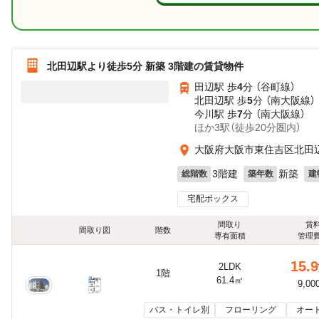
北田辺駅より徒歩5分 新築 3階建の賃貸物件
田辺駅 歩
4
分 （谷町線）
北田辺駅 歩
5
分 （南大阪線）
今川駅 歩
7
分 （南大阪線）
ほか3駅（徒歩20分圏内）
大阪府大阪市東住吉区北田
3階建
新築
総階数
築年数
建
宅配ボックス
間取り
賃
間取り図
階数
専有面積
管理
15.9
2LDK
1階
61.4㎡
9,00
バス・トイレ別
フローリング
オー