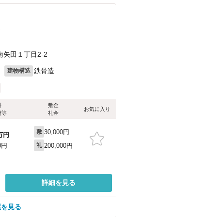
）
矢田１丁目2-2
月
鉄骨造
建物構造
料
敷金
お気に入り
費等
礼金
30,000円
敷
万円
200,000円
0円
礼
詳細を見る
屋を見る