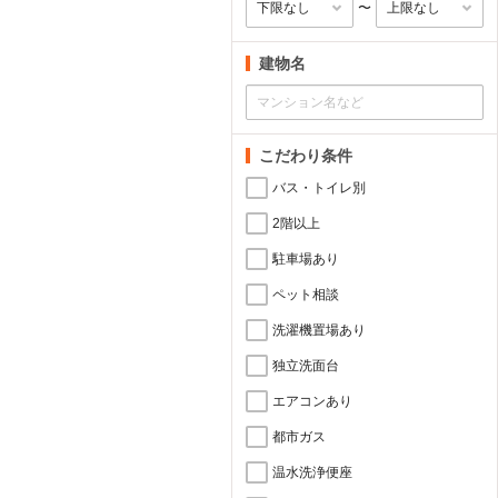
〜
建物名
こだわり条件
バス・トイレ別
2階以上
駐車場あり
ペット相談
洗濯機置場あり
独立洗面台
エアコンあり
都市ガス
温水洗浄便座