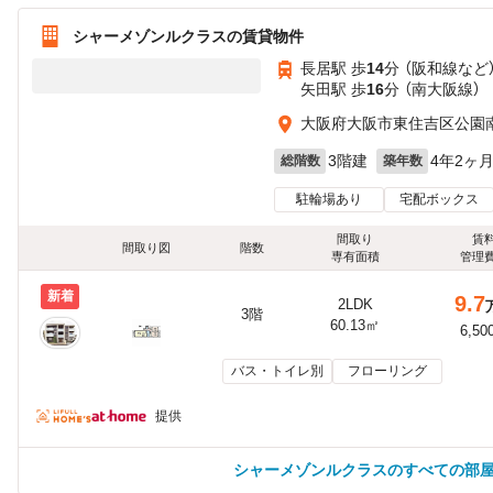
シャーメゾンルクラスの賃貸物件
長居駅 歩
14
分 （阪和線
など
矢田駅 歩
16
分 （南大阪線）
大阪府大阪市東住吉区公園南
3階建
4年2ヶ
総階数
築年数
駐輪場あり
宅配ボックス
間取り
賃
間取り図
階数
専有面積
管理
新着
9.7
2LDK
3階
60.13㎡
6,50
バス・トイレ別
フローリング
提供
シャーメゾンルクラスのすべての部