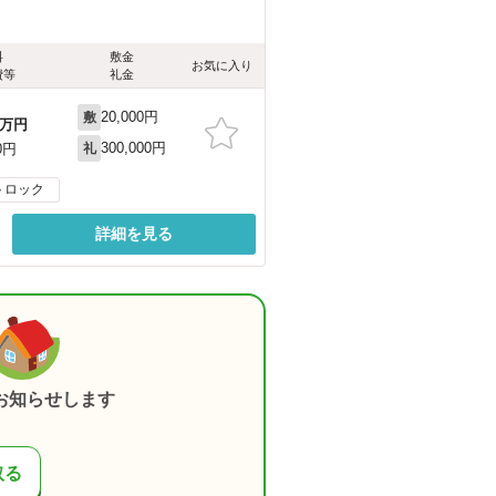
料
敷金
お気に入り
費等
礼金
20,000円
敷
万円
300,000円
0円
礼
トロック
詳細を見る
お知らせします
取る