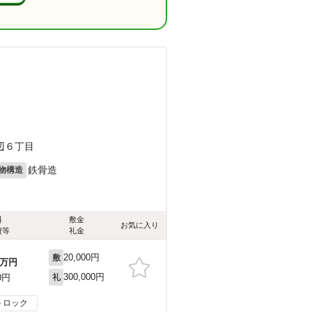
辺６丁目
鉄骨造
物構造
料
敷金
お気に入り
費等
礼金
20,000円
敷
万円
300,000円
0円
礼
トロック