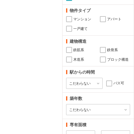
物件タイプ
マンション
アパート
一戸建て
建物構造
鉄筋系
鉄骨系
木造系
ブロック構造
駅からの時間
バス可
築年数
専有面積