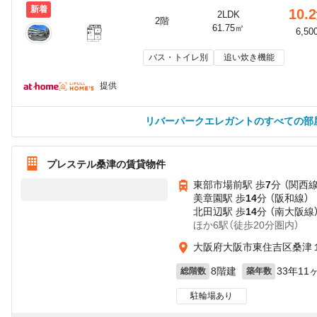
新着
10.2
2LDK
2階
61.75㎡
6,50
バス・トイレ別
追い炊き機能
提供
リバーパークエレガントのすべての部
プレステル桑津の賃貸物件
東部市場前駅 歩
7
分 （関西線
美章園駅 歩
14
分 （阪和線）
北田辺駅 歩
14
分 （南大阪線
ほか6駅（徒歩20分圏内）
大阪府大阪市東住吉区桑津
8階建
33年11
総階数
築年数
駐輪場あり