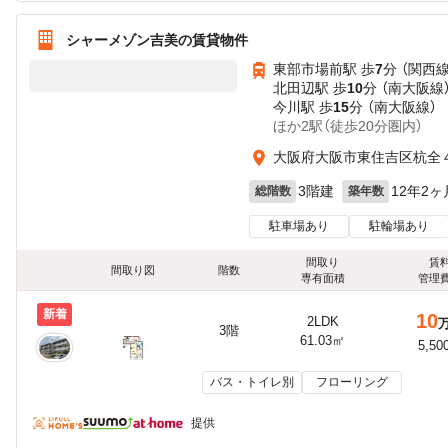
シャーメゾン吉美の賃貸物件
東部市場前駅 歩
7
分 （関西線
北田辺駅 歩
10
分 （南大阪線
今川駅 歩
15
分 （南大阪線）
ほか2駅（徒歩20分圏内）
大阪府大阪市東住吉区杭全４
3階建
12年2ヶ
総階数
築年数
駐車場あり
駐輪場あり
間取り
賃
間取り図
階数
専有面積
管理
新着
10
2LDK
3階
61.03㎡
5,50
バス・トイレ別
フローリング
提供