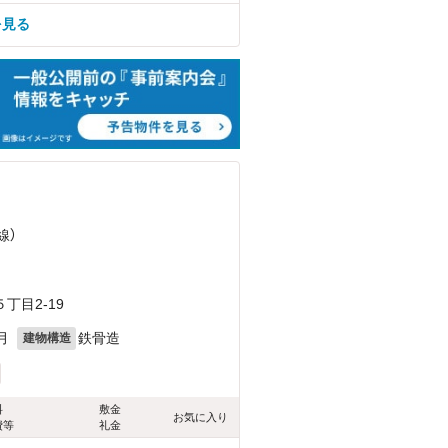
を見る
線）
丁目2-19
月
鉄骨造
建物構造
料
敷金
お気に入り
費等
礼金