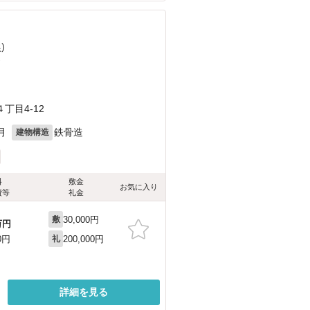
）
）
丁目4-12
月
鉄骨造
建物構造
料
敷金
お気に入り
費等
礼金
30,000円
敷
万円
200,000円
0円
礼
詳細を見る