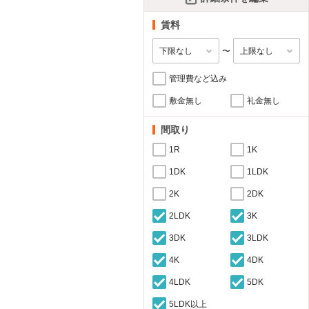
賃料
〜
管理費など込み
敷金無し
礼金無し
間取り
1R
1K
1DK
1LDK
2K
2DK
2LDK
3K
3DK
3LDK
4K
4DK
4LDK
5DK
5LDK以上