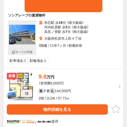
ソシアレーブの賃貸物件
布忍駅 歩
18
分 （南大阪線）
河内松原駅 歩
5
分 （南大阪線）
高見ノ里駅 歩
7
分 （南大阪線）
大阪府松原市上田４丁目
3階建 / 11年7ヶ月 / 軽量鉄骨
すべての写真
駐車場あり
駐輪場あり
9.6
新着
万円
（管理費8,000円）
不要
144,000円
敷
礼
2階 / 2LDK / 57.73㎡
物件詳細を見る
提供