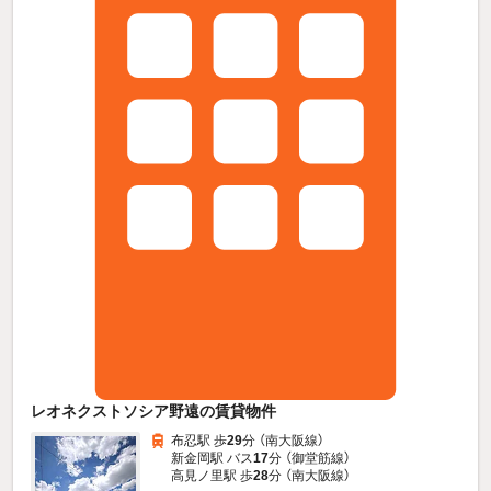
レオネクストソシア野遠の賃貸物件
布忍駅 歩
29
分 （南大阪線）
新金岡駅 バス
17
分 （御堂筋線）
高見ノ里駅 歩
28
分 （南大阪線）