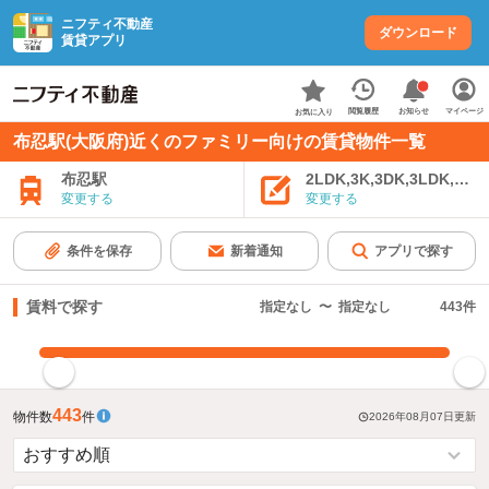
ニフティ不動産
ダウンロード
賃貸アプリ
お知らせ
閲覧履歴
マイページ
お気に入り
布忍駅(大阪府)近くのファミリー向けの賃貸物件一覧
布忍駅
2LDK,3K,3DK,3LDK,4K
変更する
変更する
条件を保存
新着通知
アプリで探す
賃料で探す
指定なし
〜
指定なし
443
件
指定した賃料で絞り込む
443
物件数
件
2026年08月07日
更新