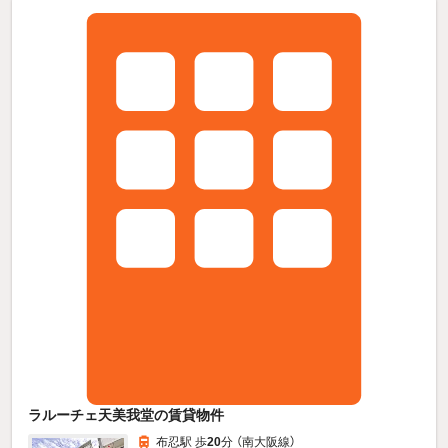
ラルーチェ天美我堂の賃貸物件
布忍駅 歩
20
分 （南大阪線）