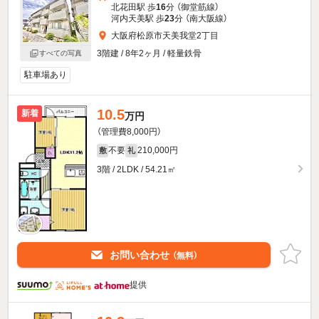
北花田駅 歩
16
分 （御堂筋線）
河内天美駅 歩
23
分 （南大阪線）
大阪府松原市天美我堂2丁目
3階建 / 8年2ヶ月 / 軽量鉄骨
すべての写真
駐車場あり
10.5
新着
万円
（管理費8,000円）
不要
210,000円
敷
礼
3階 / 2LDK / 54.21㎡
お問い合わせ
（無料）
提供