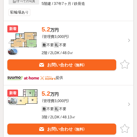
すべての写真
5階建 / 37年7ヶ月 / 鉄骨造
駐輪場あり
5.2
新着
万円
（管理費3,000円）
不要
不要
敷
礼
2階 / 2LDK / 48.0㎡
お問い合わせ
（無料）
提供
5.2
新着
万円
（管理費3,000円）
不要
不要
敷
礼
3階 / 2LDK / 48.13㎡
お問い合わせ
（無料）