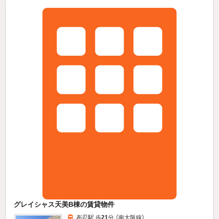
グレイシャス天美B棟の賃貸物件
布忍駅 歩
21
分 （南大阪線）