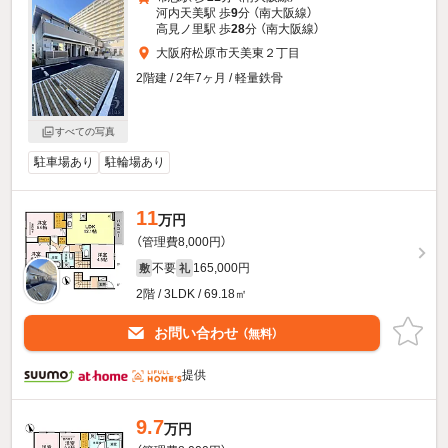
河内天美駅 歩
9
分 （南大阪線）
高見ノ里駅 歩
28
分 （南大阪線）
大阪府松原市天美東２丁目
2階建 / 2年7ヶ月 / 軽量鉄骨
すべての写真
駐車場あり
駐輪場あり
11
万円
（管理費8,000円）
不要
165,000円
敷
礼
2階 / 3LDK / 69.18㎡
お問い合わせ
（無料）
提供
9.7
万円