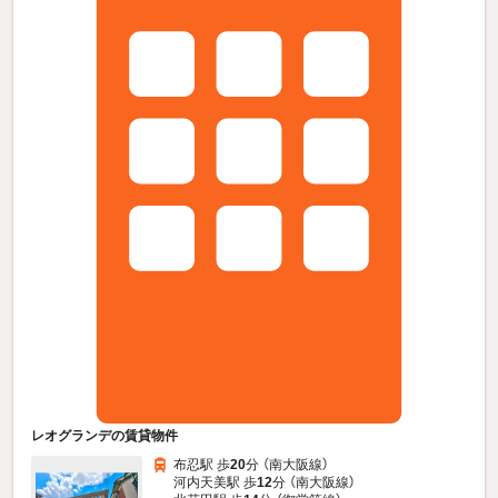
レオグランデの賃貸物件
布忍駅 歩
20
分 （南大阪線）
河内天美駅 歩
12
分 （南大阪線）