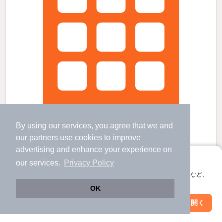
By using our services, you agree that we and
our
partners
use cookies to improve
advertising and enhance your experience on
アプリに切り替えて、サクサクお部屋探し
our services.
Privacy Policy
レオガーデンの賃貸物件
会員登録なしですぐ使える。マップ検索やお気に入り保存など、
布忍駅 歩
22
分 （南大阪線）
アプリ限定の便利な機能が使えます！
河内天美駅 歩
13
分 （南大阪線）
OK
北花田駅 歩
14
分 （御堂筋線）
Web版で続行
アプリを開く
大阪府松原市天美我堂6丁目
駅・沿線を変更
絞り込み条件を変更
3階建 / 7年10ヶ月 / 軽量鉄骨
すべての写真