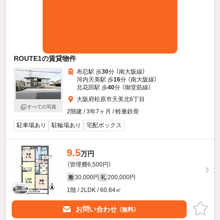
ROUTE1の賃貸物件
布忍駅 歩
30
分 （南大阪線）
河内天美駅 歩
16
分 （南大阪線）
北花田駅 歩
40
分 （御堂筋線）
大阪府松原市天美北6丁目
すべての写真
2階建 / 3年7ヶ月 / 軽量鉄骨
駐車場あり
駐輪場あり
宅配ボックス
9.5
万円
（管理費6,500円）
30,000円
200,000円
敷
礼
1階 / 2LDK / 60.84㎡
お問い合わせ
（無料）