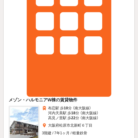
メゾン・ハルモニアW棟の賃貸物件
布忍駅 歩
10
分 （南大阪線）
河内天美駅 歩
18
分 （南大阪線）
高見ノ里駅 歩
22
分 （南大阪線）
大阪府松原市北新町６丁目
3階建 / 7年1ヶ月 / 軽量鉄骨