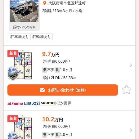
大阪府堺市北区野遠町
2階建 / 13年3ヶ月 / 木造
すべての写真
駐車場あり
駐輪場あり
9.7
新着
万円
（管理費6,000円）
不要
1.0ヶ月
敷
礼
1階 / 2LDK / 58.38㎡
お問い合わせ
（無料）
ほか提供
10.2
新着
万円
（管理費6,000円）
不要
1.0ヶ月
敷
礼