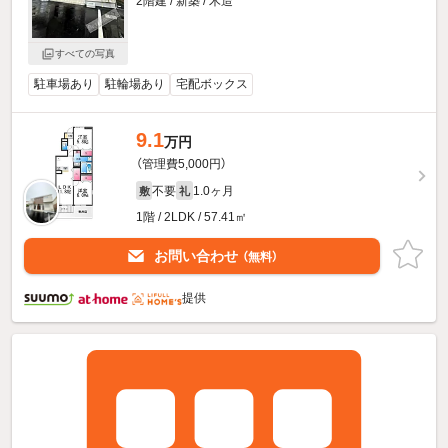
2階建 / 新築 / 木造
すべての写真
駐車場あり
駐輪場あり
宅配ボックス
9.1
万円
（管理費5,000円）
不要
1.0ヶ月
敷
礼
1階 / 2LDK / 57.41㎡
お問い合わせ
（無料）
提供