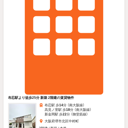
布忍駅より徒歩25分 新築 2階建の賃貸物件
布忍駅 歩
14
分 （南大阪線）
高見ノ里駅 歩
18
分 （南大阪線）
新金岡駅 歩
22
分 （御堂筋線）
大阪府堺市北区中村町