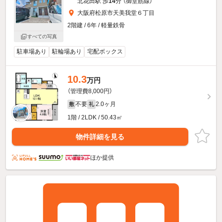
北花田駅 歩
14
分 （御堂筋線）
大阪府松原市天美我堂６丁目
2階建 / 6年 / 軽量鉄骨
すべての写真
駐車場あり
駐輪場あり
宅配ボックス
10.3
万円
（管理費8,000円）
不要
2.0ヶ月
敷
礼
1階 / 2LDK / 50.43㎡
物件詳細を見る
ほか提供