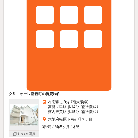
クリエオーレ南新町の賃貸物件
布忍駅 歩
9
分 （南大阪線）
高見ノ里駅 歩
14
分 （南大阪線）
河内天美駅 歩
15
分 （南大阪線）
大阪府松原市南新町３丁目
3階建 / 2年5ヶ月 / 木造
すべての写真