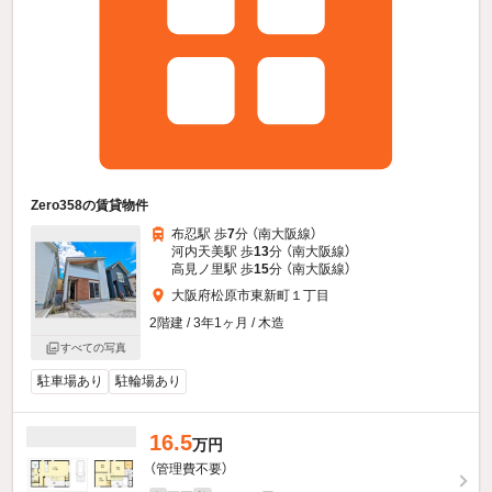
Zero358の賃貸物件
布忍駅 歩
7
分 （南大阪線）
河内天美駅 歩
13
分 （南大阪線）
高見ノ里駅 歩
15
分 （南大阪線）
大阪府松原市東新町１丁目
2階建 / 3年1ヶ月 / 木造
すべての写真
駐車場あり
駐輪場あり
16.5
万円
（管理費不要）