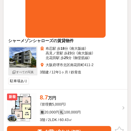
シャーメゾンシャローズの賃貸物件
布忍駅 歩
18
分 （南大阪線）
高見ノ里駅 歩
23
分 （南大阪線）
北花田駅 歩
25
分 （御堂筋線）
大阪府堺市北区南花田町411-2
3階建 / 12年1ヶ月 / 鉄骨造
すべての写真
駐車場あり
8.7
新着
万円
（管理費5,000円）
20,000円
100,000円
敷
礼
3階 / 2LDK / 60.43㎡