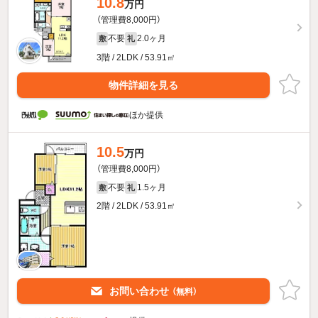
10.8
万円
（管理費8,000円）
不要
2.0ヶ月
敷
礼
3階 / 2LDK / 53.91㎡
物件詳細を見る
ほか提供
10.5
万円
（管理費8,000円）
不要
1.5ヶ月
敷
礼
2階 / 2LDK / 53.91㎡
お問い合わせ
（無料）