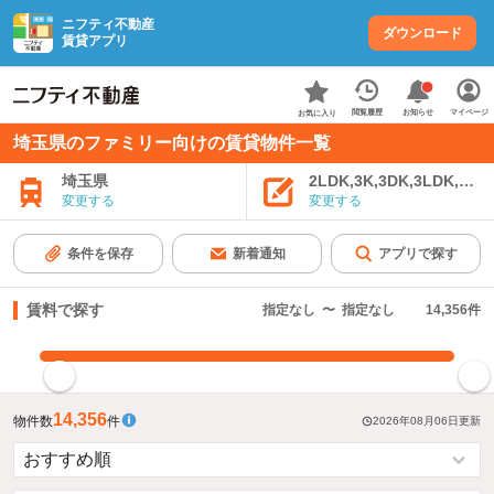
ニフティ不動産
ダウンロード
賃貸アプリ
お知らせ
閲覧履歴
マイページ
お気に入り
埼玉県のファミリー向けの賃貸物件一覧
埼玉県
2LDK,3K,3DK,3LDK,4K
変更する
変更する
条件を保存
新着通知
アプリで探す
賃料で探す
指定なし
〜
指定なし
14,356
件
指定した賃料で絞り込む
14,356
物件数
件
2026年08月06日
更新