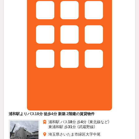
浦和駅よりバス18分 徒歩4分 新築 2階建の賃貸物件
浦和駅 バス
18
分 歩
4
分 （東北線
など
）
東浦和駅 歩
31
分 （武蔵野線）
埼玉県さいたま市緑区大字中尾