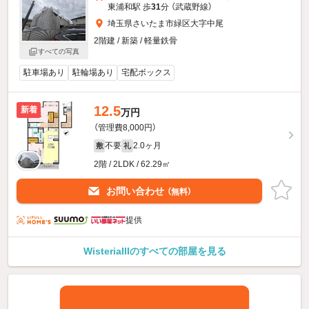
東浦和駅 歩
31
分 （武蔵野線）
埼玉県さいたま市緑区大字中尾
2階建 / 新築 / 軽量鉄骨
すべての写真
駐車場あり
駐輪場あり
宅配ボックス
12.5
新着
万円
（管理費8,000円）
不要
2.0ヶ月
敷
礼
2階 / 2LDK / 62.29㎡
お問い合わせ
（無料）
提供
WisteriaIIIのすべての部屋を見る