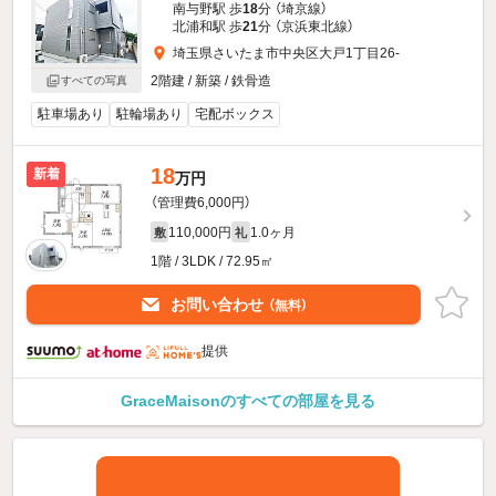
南与野駅 歩
18
分 （埼京線）
北浦和駅 歩
21
分 （京浜東北線）
埼玉県さいたま市中央区大戸1丁目26-
2階建 / 新築 / 鉄骨造
すべての写真
駐車場あり
駐輪場あり
宅配ボックス
18
新着
万円
（管理費6,000円）
110,000円
1.0ヶ月
敷
礼
1階 / 3LDK / 72.95㎡
お問い合わせ
（無料）
提供
GraceMaisonのすべての部屋を見る