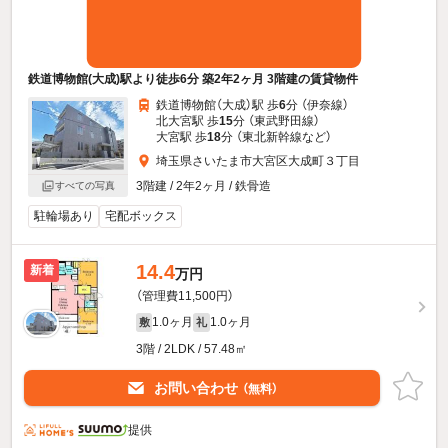
鉄道博物館(大成)駅より徒歩6分 築2年2ヶ月 3階建の賃貸物件
鉄道博物館（大成）駅 歩
6
分 （伊奈線）
北大宮駅 歩
15
分 （東武野田線）
大宮駅 歩
18
分 （東北新幹線
など
）
埼玉県さいたま市大宮区大成町３丁目
3階建 / 2年2ヶ月 / 鉄骨造
すべての写真
駐輪場あり
宅配ボックス
14.4
新着
万円
（管理費11,500円）
1.0ヶ月
1.0ヶ月
敷
礼
3階 / 2LDK / 57.48㎡
お問い合わせ
（無料）
提供