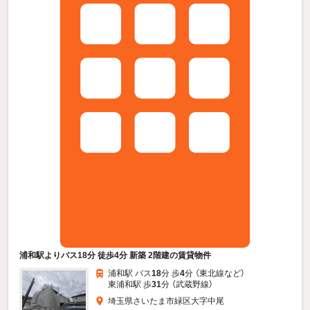
浦和駅よりバス18分 徒歩4分 新築 2階建の賃貸物件
浦和駅 バス
18
分 歩
4
分 （東北線
など
）
東浦和駅 歩
31
分 （武蔵野線）
埼玉県さいたま市緑区大字中尾