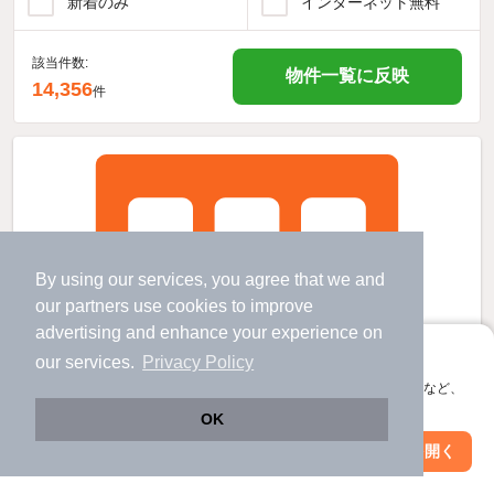
新着のみ
インターネット無料
該当件数:
物件一覧に反映
14,356
件
By using our services, you agree that we and
our
partners
use cookies to improve
advertising and enhance your experience on
アプリに切り替えて、サクサクお部屋探し
our services.
Privacy Policy
会員登録なしですぐ使える。マップ検索やお気に入り保存など、
アプリ限定の便利な機能が使えます！
OK
Web版で続行
アプリを開く
駅・沿線を変更
絞り込み条件を変更