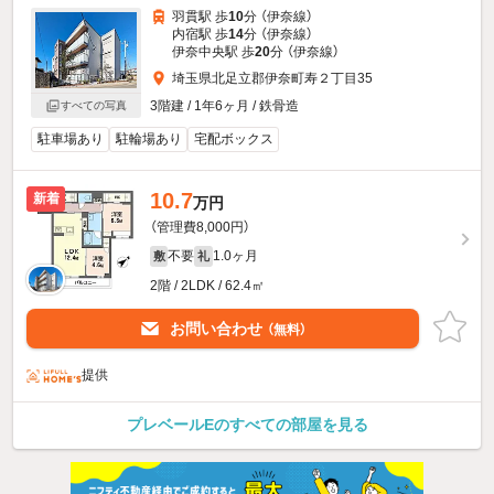
羽貫駅 歩
10
分 （伊奈線）
内宿駅 歩
14
分 （伊奈線）
伊奈中央駅 歩
20
分 （伊奈線）
埼玉県北足立郡伊奈町寿２丁目35
3階建 / 1年6ヶ月 / 鉄骨造
すべての写真
駐車場あり
駐輪場あり
宅配ボックス
10.7
新着
万円
（管理費8,000円）
不要
1.0ヶ月
敷
礼
2階 / 2LDK / 62.4㎡
お問い合わせ
（無料）
提供
プレベールEのすべての部屋を見る