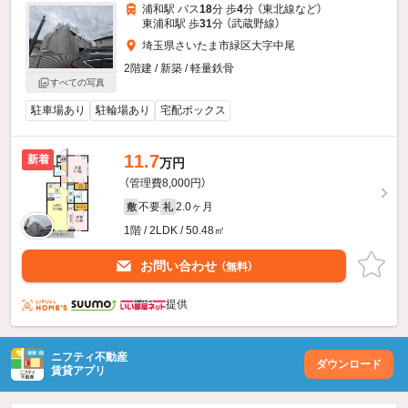
浦和駅 バス
18
分 歩
4
分 （東北線
など
）
東浦和駅 歩
31
分 （武蔵野線）
埼玉県さいたま市緑区大字中尾
2階建 / 新築 / 軽量鉄骨
すべての写真
駐車場あり
駐輪場あり
宅配ボックス
11.7
新着
万円
（管理費8,000円）
不要
2.0ヶ月
敷
礼
1階 / 2LDK / 50.48㎡
お問い合わせ
（無料）
提供
ニフティ不動産
ダウンロード
賃貸アプリ