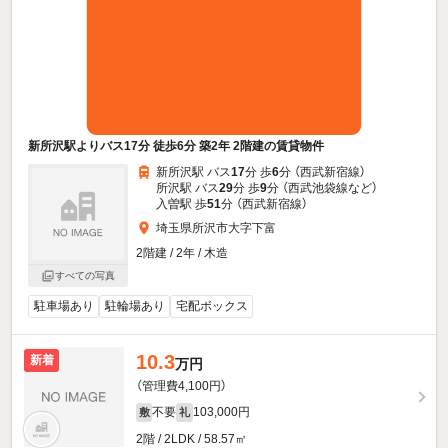
新所沢駅よりバス17分 徒歩6分 築2年 2階建の賃貸物件
新所沢駅 バス
17
分 歩
6
分 （西武新宿線）
所沢駅 バス
29
分 歩
9
分 （西武池袋線
など
）
入曽駅 歩
51
分 （西武新宿線）
埼玉県所沢市大字下富
2階建 / 2年 / 木造
すべての写真
駐車場あり
駐輪場あり
宅配ボックス
10.3
新着
万円
（管理費4,100円）
不要
103,000円
敷
礼
2階 / 2LDK / 58.57㎡