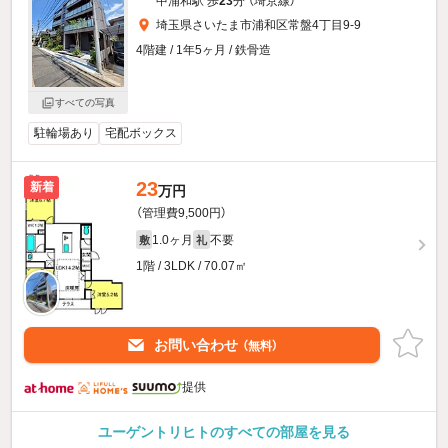
中浦和駅 歩
23
分 （埼京線）
埼玉県さいたま市浦和区常盤4丁目9-9
4階建 / 1年5ヶ月 / 鉄骨造
すべての写真
駐輪場あり
宅配ボックス
23
新着
万円
（管理費9,500円）
1.0ヶ月
不要
敷
礼
1階 / 3LDK / 70.07㎡
お問い合わせ
（無料）
提供
ユーゲントリヒトのすべての部屋を見る