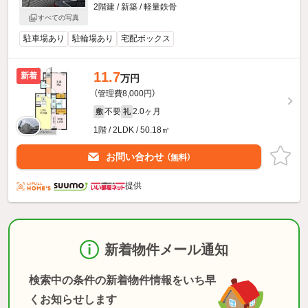
2階建 / 新築 / 軽量鉄骨
すべての写真
駐車場あり
駐輪場あり
宅配ボックス
11.7
新着
万円
（管理費8,000円）
不要
2.0ヶ月
敷
礼
1階 / 2LDK / 50.18㎡
お問い合わせ
（無料）
提供
新着物件メール通知
検索中の条件の新着物件情報をいち早
くお知らせします