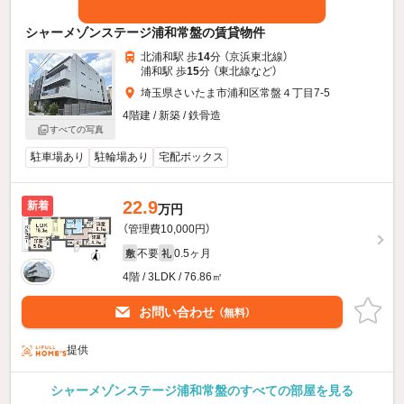
シャーメゾンステージ浦和常盤の賃貸物件
北浦和駅 歩
14
分 （京浜東北線）
浦和駅 歩
15
分 （東北線
など
）
埼玉県さいたま市浦和区常盤４丁目7-5
4階建 / 新築 / 鉄骨造
すべての写真
駐車場あり
駐輪場あり
宅配ボックス
22.9
新着
万円
（管理費10,000円）
不要
0.5ヶ月
敷
礼
4階 / 3LDK / 76.86㎡
お問い合わせ
（無料）
提供
シャーメゾンステージ浦和常盤のすべての部屋を見る