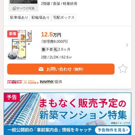
2階建 / 新築 / 軽量鉄骨
すべての写真
駐車場あり
駐輪場あり
宅配ボックス
12.5
新着
万円
（管理費8,000円）
不要
2.0ヶ月
敷
礼
2階 / 2LDK / 62.6㎡
お問い合わせ
（無料）
提供