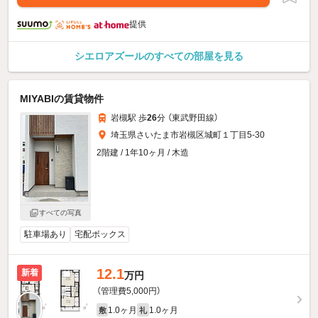
提供
シエロアズールのすべての部屋を見る
MIYABIの賃貸物件
岩槻駅 歩
26
分 （東武野田線）
埼玉県さいたま市岩槻区城町１丁目5-30
2階建 / 1年10ヶ月 / 木造
すべての写真
駐車場あり
宅配ボックス
12.1
新着
万円
（管理費5,000円）
1.0ヶ月
1.0ヶ月
敷
礼