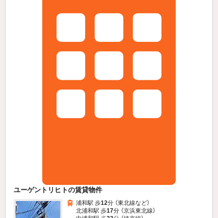
ユーゲントリヒトの賃貸物件
浦和駅 歩
12
分 （東北線
など
）
北浦和駅 歩
17
分 （京浜東北線）