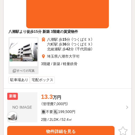
八潮駅より徒歩15分 新築 3階建の賃貸物件
八潮駅 歩
15
分 （つくばＥＸ）
六町駅 歩
36
分 （つくばＥＸ）
北綾瀬駅 歩
42
分 （千代田線）
埼玉県八潮市大字垳
3階建 / 新築 / 軽量鉄骨
すべての写真
駐車場あり
宅配ボックス
13.3
新着
万円
（管理費7,000円）
不要
199,500円
敷
礼
2階 / 2LDK / 52.4㎡
物件詳細を見る