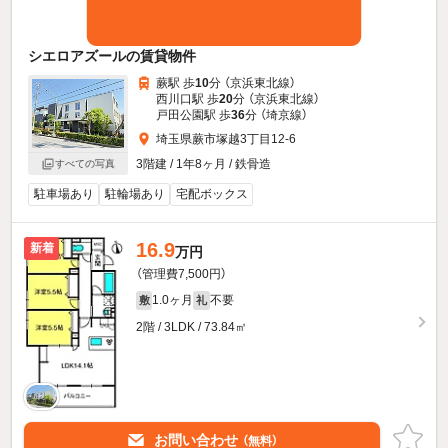
シエロアズールの賃貸物件
蕨駅 歩
10
分 （京浜東北線）
西川口駅 歩
20
分 （京浜東北線）
戸田公園駅 歩
36
分 （埼京線）
埼玉県蕨市塚越3丁目12-6
3階建 / 1年8ヶ月 / 鉄骨造
すべての写真
駐車場あり
駐輪場あり
宅配ボックス
16.9
新着
万円
（管理費7,500円）
1.0ヶ月
不要
敷
礼
2階 / 3LDK / 73.84㎡
お問い合わせ
（無料）