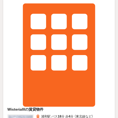
WisteriaIIIの賃貸物件
浦和駅 バス
18
分 歩
4
分 （東北線
など
）