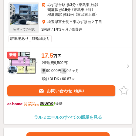
みずほ台駅 歩
3
分 （東武東上線）
鶴瀬駅 歩
19
分 （東武東上線）
柳瀬川駅 歩
25
分 （東武東上線）
埼玉県富士見市東みずほ台２丁目
3階建 / 1年3ヶ月 / 鉄骨造
すべての写真
駐車場あり
駐輪場あり
17.5
新着
万円
（管理費9,500円）
90,000円
0.5ヶ月
敷
礼
1階 / 3LDK / 60.87㎡
お問い合わせ
（無料）
提供
ラルミエールのすべての部屋を見る