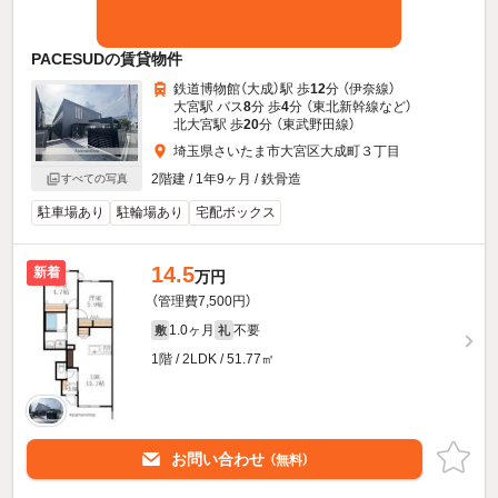
PACESUDの賃貸物件
鉄道博物館（大成）駅 歩
12
分 （伊奈線）
大宮駅 バス
8
分 歩
4
分 （東北新幹線
など
）
北大宮駅 歩
20
分 （東武野田線）
埼玉県さいたま市大宮区大成町３丁目
2階建 / 1年9ヶ月 / 鉄骨造
すべての写真
駐車場あり
駐輪場あり
宅配ボックス
14.5
新着
万円
（管理費7,500円）
1.0ヶ月
不要
敷
礼
1階 / 2LDK / 51.77㎡
お問い合わせ
（無料）