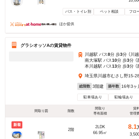
10,0
バス・トイレ別
ペット相談
フロ
ほか提供
グラシオッソAの賃貸物件
川越駅 バス
8
分 歩
3
分 （川
南大塚駅 バス
10
分 歩
3
分 
本川越駅 バス
13
分 歩
3
分 
埼玉県川越市むさし野15-2
3階建
16年3ヶ
総階数
築年数
駐車場あり
駐輪場あり
間取り
賃
間取り図
階数
専有面積
管理
新着
8.1
2LDK
2階
66.95㎡
3,50