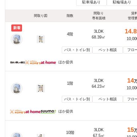
駐車場あり
駐輪場あり
間取り
賃
間取り図
階数
専有面積
管理
新着
14.8
3LDK
4階
68.39㎡
10,0
バス・トイレ別
ペット相談
フロ
ほか提供
14
3LDK
1階
64.23㎡
10,0
バス・トイレ別
ペット相談
フロ
ほか提供
15
3LDK
10階
67.5㎡