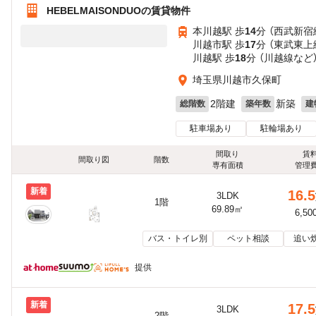
HEBELMAISONDUOの賃貸物件
本川越駅 歩
14
分 （西武新宿
川越市駅 歩
17
分 （東武東上
川越駅 歩
18
分 （川越線
など
埼玉県川越市久保町
2階建
新築
総階数
築年数
建
駐車場あり
駐輪場あり
間取り
賃
間取り図
階数
専有面積
管理
新着
16.5
3LDK
1階
69.89㎡
6,50
バス・トイレ別
ペット相談
追い
提供
新着
17.5
3LDK
2階