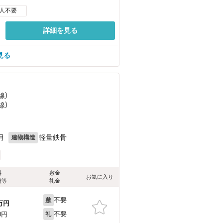
人不要
詳細を見る
見る
線）
線）
月
軽量鉄骨
建物構造
料
敷金
お気に入り
費等
礼金
不要
敷
万円
不要
0円
礼