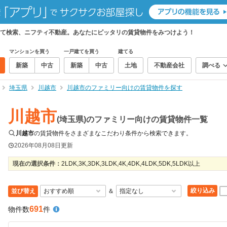
て検索、ニフティ不動産。あなたにピッタリの賃貸物件をみつけよう！
マンションを買う
一戸建てを買う
建てる
新築
中古
新築
中古
土地
不動産会社
調べる
埼玉県
川越市
川越市のファミリー向けの賃貸物件を探す
川越市
(埼玉県)のファミリー向けの賃貸物件一覧
川越市
の賃貸物件をさまざまなこだわり条件から検索できます。
2026年08月08日
更新
現在の選択条件：
2LDK,3K,3DK,3LDK,4K,4DK,4LDK,5DK,5LDK以上
絞り込み
並び替え
＆
691
物件数
件