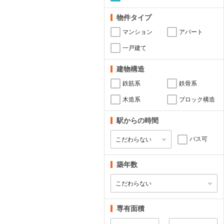
物件タイプ
マンション
アパート
一戸建て
建物構造
鉄筋系
鉄骨系
木造系
ブロック構造
駅からの時間
バス可
築年数
専有面積