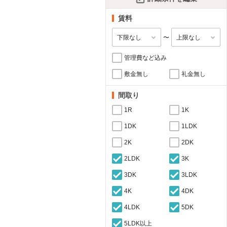
賃料
〜
管理費など込み
敷金無し
礼金無し
間取り
1R
1K
1DK
1LDK
2K
2DK
2LDK
3K
3DK
3LDK
4K
4DK
4LDK
5DK
5LDK以上