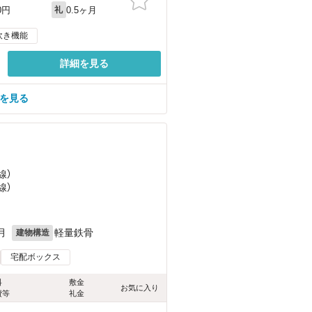
0.5ヶ月
0円
礼
炊き機能
詳細を見る
屋を見る
線）
線）
月
軽量鉄骨
建物構造
宅配ボックス
料
敷金
お気に入り
費等
礼金