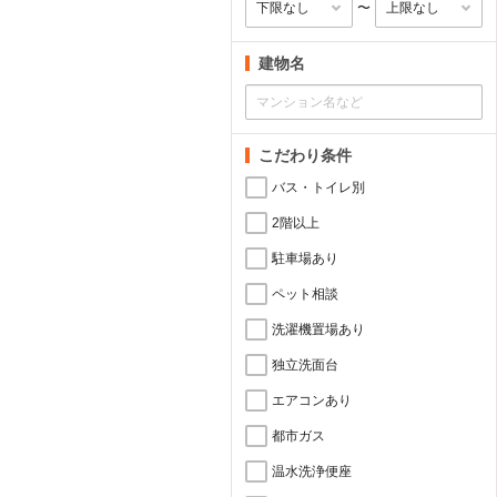
〜
建物名
こだわり条件
バス・トイレ別
2階以上
駐車場あり
ペット相談
洗濯機置場あり
独立洗面台
エアコンあり
都市ガス
温水洗浄便座