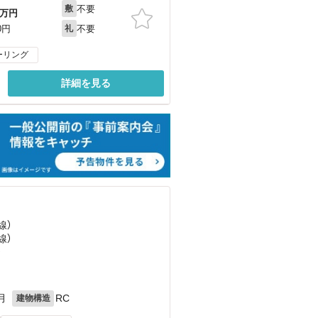
不要
敷
万円
不要
0円
礼
ーリング
詳細を見る
線）
線）
）
月
RC
建物構造