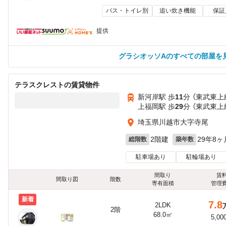
バス・トイレ別
追い炊き機能
保証
提供
グラシオッソAのすべての部屋を
テラスクレストの賃貸物件
新河岸駅 歩
11
分 （東武東上
上福岡駅 歩
29
分 （東武東上
埼玉県川越市大字寺尾
2階建
29年8ヶ
総階数
築年数
駐車場あり
駐輪場あり
間取り
賃
間取り図
階数
専有面積
管理
新着
7.8
2LDK
2階
68.0㎡
5,00