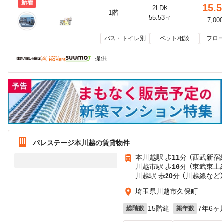
新着
15.5
2LDK
1階
55.53㎡
7,00
バス・トイレ別
ペット相談
フロ
提供
パレステージ本川越の賃貸物件
本川越駅 歩
11
分 （西武新宿
川越市駅 歩
16
分 （東武東上
川越駅 歩
20
分 （川越線
など
埼玉県川越市久保町
15階建
7年6ヶ
総階数
築年数