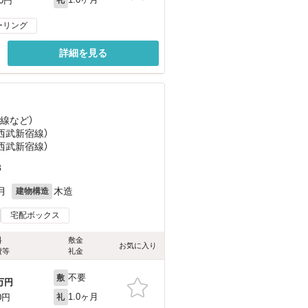
00円
ーリング
詳細を見る
越線
など
）
（西武新宿線）
（西武新宿線）
8
月
木造
建物構造
宅配ボックス
料
敷金
お気に入り
費等
礼金
不要
敷
万円
1.0ヶ月
0円
礼