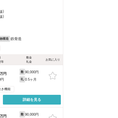
線）
線）
）
鉄骨造
物構造
料
敷金
お気に入り
費等
礼金
90,000円
敷
万円
0.5ヶ月
0円
礼
炊き機能
詳細を見る
90,000円
敷
万円