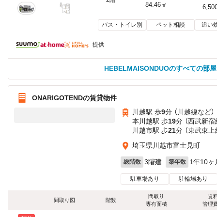
84.46㎡
6,50
バス・トイレ別
ペット相談
追い
提供
HEBELMAISONDUOのすべての部
ONARIGOTENDの賃貸物件
川越駅 歩
9
分 （川越線
など
）
本川越駅 歩
19
分 （西武新宿
川越市駅 歩
21
分 （東武東上
埼玉県川越市富士見町
3階建
1年10ヶ
総階数
築年数
駐車場あり
駐輪場あり
間取り
賃
間取り図
階数
専有面積
管理