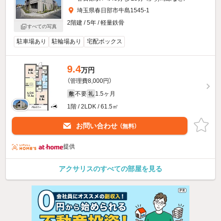
埼玉県春日部市牛島1545-1
2階建 / 5年 / 軽量鉄骨
すべての写真
駐車場あり
駐輪場あり
宅配ボックス
9.4
万円
（管理費8,000円）
不要
1.5ヶ月
敷
礼
1階 / 2LDK / 61.5㎡
お問い合わせ
（無料）
提供
アクサリスのすべての部屋を見る