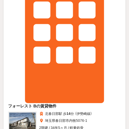
フォーレスト Bの賃貸物件
北春日部駅 歩
14
分 （伊勢崎線）
埼玉県春日部市内牧5076-1
2階建 / 34年5ヶ月 / 軽量鉄骨