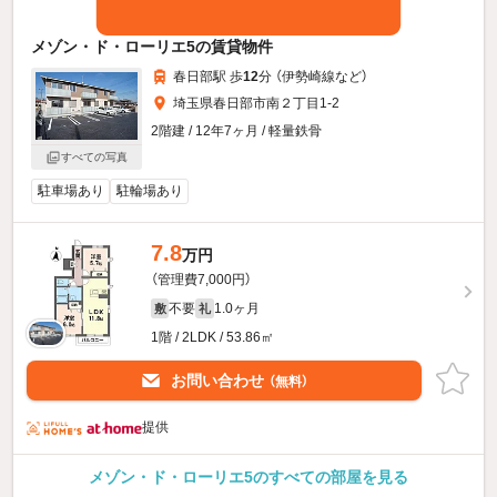
メゾン・ド・ローリエ5の賃貸物件
春日部駅 歩
12
分 （伊勢崎線
など
）
埼玉県春日部市南２丁目1-2
2階建 / 12年7ヶ月 / 軽量鉄骨
すべての写真
駐車場あり
駐輪場あり
7.8
万円
（管理費7,000円）
不要
1.0ヶ月
敷
礼
1階 / 2LDK / 53.86㎡
お問い合わせ
（無料）
提供
メゾン・ド・ローリエ5のすべての部屋を見る