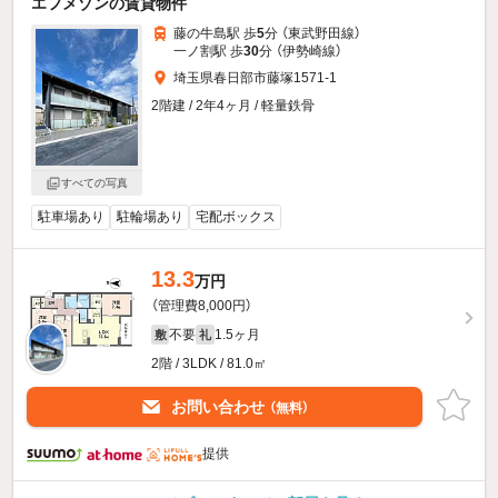
エフメゾンの賃貸物件
藤の牛島駅 歩
5
分 （東武野田線）
一ノ割駅 歩
30
分 （伊勢崎線）
埼玉県春日部市藤塚1571-1
2階建 / 2年4ヶ月 / 軽量鉄骨
すべての写真
駐車場あり
駐輪場あり
宅配ボックス
13.3
万円
（管理費8,000円）
不要
1.5ヶ月
敷
礼
2階 / 3LDK / 81.0㎡
お問い合わせ
（無料）
提供