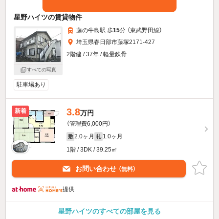
星野ハイツの賃貸物件
藤の牛島駅 歩
15
分 （東武野田線）
埼玉県春日部市藤塚2171-427
2階建 / 37年 / 軽量鉄骨
すべての写真
駐車場あり
3.8
新着
万円
（管理費6,000円）
2.0ヶ月
1.0ヶ月
敷
礼
1階 / 3DK / 39.25㎡
お問い合わせ
（無料）
提供
星野ハイツのすべての部屋を見る