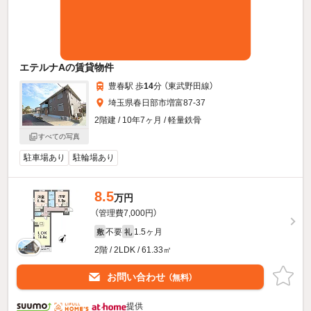
エテルナAの賃貸物件
豊春駅 歩
14
分 （東武野田線）
埼玉県春日部市増富87-37
2階建 / 10年7ヶ月 / 軽量鉄骨
すべての写真
駐車場あり
駐輪場あり
8.5
万円
（管理費7,000円）
不要
1.5ヶ月
敷
礼
2階 / 2LDK / 61.33㎡
お問い合わせ
（無料）
提供