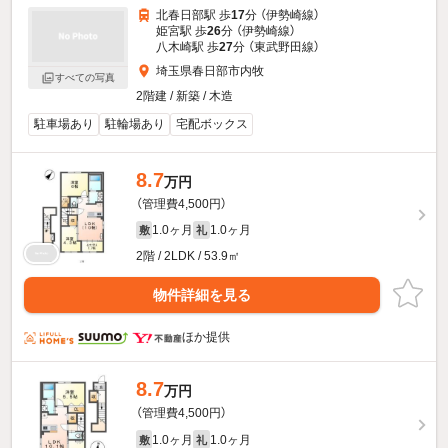
北春日部駅 歩
17
分 （伊勢崎線）
姫宮駅 歩
26
分 （伊勢崎線）
八木崎駅 歩
27
分 （東武野田線）
埼玉県春日部市内牧
すべての写真
2階建 / 新築 / 木造
駐車場あり
駐輪場あり
宅配ボックス
8.7
万円
（管理費4,500円）
1.0ヶ月
1.0ヶ月
敷
礼
2階 / 2LDK / 53.9㎡
物件詳細を見る
ほか提供
8.7
万円
（管理費4,500円）
1.0ヶ月
1.0ヶ月
敷
礼