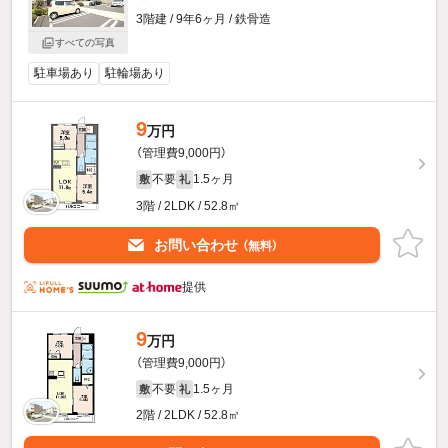
3階建 / 9年6ヶ月 / 鉄骨造
すべての写真
駐車場あり
駐輪場あり
9
万円
（管理費9,000円）
不要
1.5ヶ月
敷
礼
3階 / 2LDK / 52.8㎡
お問い合わせ
（無料）
提供
9
万円
（管理費9,000円）
不要
1.5ヶ月
敷
礼
2階 / 2LDK / 52.8㎡