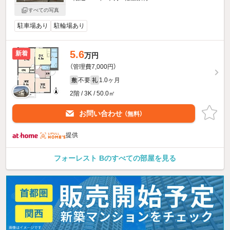
すべての写真
駐車場あり
駐輪場あり
5.6
新着
万円
（管理費7,000円）
不要
1.0ヶ月
敷
礼
2階 / 3K / 50.0㎡
お問い合わせ
（無料）
提供
フォーレスト Bのすべての部屋を見る