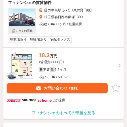
フィナンシェの賃貸物件
藤の牛島駅 歩
7
分 （東武野田線）
埼玉県春日部市藤塚1300
2階建 / 3年11ヶ月 / 軽量鉄骨
すべての写真
駐車場あり
駐輪場あり
宅配ボックス
10.3
万円
（管理費7,000円）
不要
1.5ヶ月
敷
礼
2階 / 2LDK / 60.0㎡
お問い合わせ
（無料）
ほか提供
フィナンシェのすべての部屋を見る