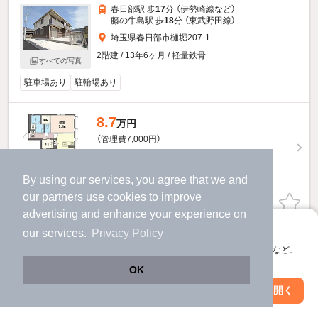
春日部駅 歩
17
分 （伊勢崎線
など
）
藤の牛島駅 歩
18
分 （東武野田線）
埼玉県春日部市樋堀207-1
2階建 / 13年6ヶ月 / 軽量鉄骨
すべての写真
駐車場あり
駐輪場あり
8.7
万円
（管理費7,000円）
不要
1.0ヶ月
敷
礼
2階 / 2LDK / 61.4㎡
By using our services, you agree that we and
our
partners
use cookies to improve
お問い合わせ
（無料）
advertising and enhance your experience on
アプリに切り替えて、サクサクお部屋探し
our services.
Privacy Policy
提供
会員登録なしですぐ使える。マップ検索やお気に入り保存など、
アプリ限定の便利な機能が使えます！
ヴェルジェ・エストのすべての部屋を見る
OK
Web版で続行
アプリを開く
市区町村を変更
絞り込み条件を変更
他の人はこんな条件で絞り込んでいます！