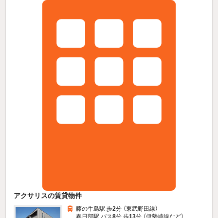
アクサリスの賃貸物件
藤の牛島駅 歩
2
分 （東武野田線）
春日部駅 バス
8
分 歩
13
分 （伊勢崎線
など
）