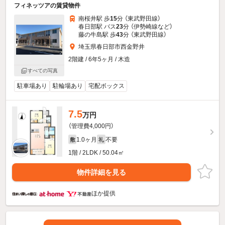
フィネッツアの賃貸物件
南桜井駅 歩
15
分 （東武野田線）
春日部駅 バス
23
分 （伊勢崎線
など
）
藤の牛島駅 歩
43
分 （東武野田線）
埼玉県春日部市西金野井
2階建 / 6年5ヶ月 / 木造
すべての写真
駐車場あり
駐輪場あり
宅配ボックス
7.5
万円
（管理費4,000円）
1.0ヶ月
不要
敷
礼
1階 / 2LDK / 50.04㎡
物件詳細を見る
ほか提供