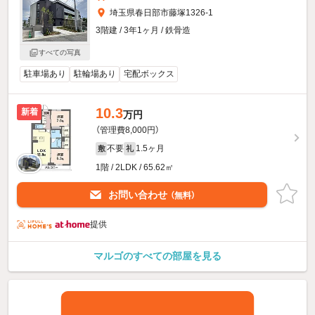
埼玉県春日部市藤塚1326-1
3階建 / 3年1ヶ月 / 鉄骨造
すべての写真
駐車場あり
駐輪場あり
宅配ボックス
10.3
新着
万円
（管理費8,000円）
不要
1.5ヶ月
敷
礼
1階 / 2LDK / 65.62㎡
お問い合わせ
（無料）
提供
マルゴのすべての部屋を見る