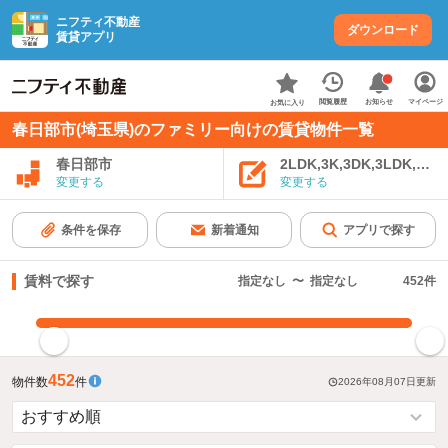
ニフティ不動産
ダウンロード
賃貸アプリ
お知らせ
閲覧履歴
マイページ
お気に入り
春日部市(埼玉県)のファミリー向けの賃貸物件一覧
春日部市
2LDK,3K,3DK,3LDK,4K
変更する
変更する
条件を保存
新着通知
アプリで探す
賃料で探す
指定なし
〜
指定なし
452
件
指定した賃料で絞り込む
452
物件数
件
2026年08月07日
更新