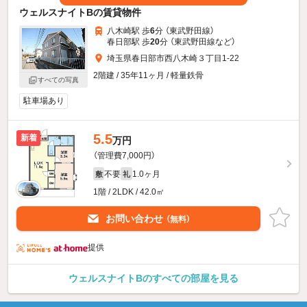
ウェルスナイトBの賃貸物件
八木崎駅 歩
6
分 （東武野田線）
春日部駅 歩
20
分 （東武野田線
など
）
埼玉県春日部市西八木崎３丁目1-22
2階建 / 35年11ヶ月 / 軽量鉄骨
すべての写真
駐車場あり
5.5
新着
万円
（管理費7,000円）
不要
1.0ヶ月
敷
礼
1階 / 2LDK / 42.0㎡
お問い合わせ
（無料）
提供
ウェルスナイトBのすべての部屋を見る