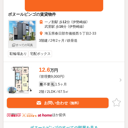
ボヌールビンゴの賃貸物件
一ノ割駅 歩
12
分 （伊勢崎線）
武里駅 歩
16
分 （伊勢崎線）
埼玉県春日部市備後西５丁目2-33
3階建 / 2年2ヶ月 / 鉄骨造
すべての写真
駐輪場あり
宅配ボックス
12.6
万円
（管理費9,000円）
不要
1.5ヶ月
敷
礼
2階 / 2LDK / 67.5㎡
お問い合わせ
（無料）
ほか提供
ボヌールビンゴのすべての部屋を見る