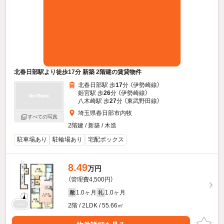
北春日部駅より徒歩17分 新築 2階建の賃貸物件
北春日部駅 歩
17
分 （伊勢崎線）
姫宮駅 歩
26
分 （伊勢崎線）
八木崎駅 歩
27
分 （東武野田線）
埼玉県春日部市内牧
すべての写真
2階建 / 新築 / 木造
駐車場あり
駐輪場あり
宅配ボックス
8.49
万円
（管理費4,500円）
1.0ヶ月
1.0ヶ月
敷
礼
2階 / 2LDK / 55.66㎡