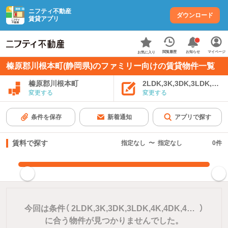
ニフティ不動産
ダウンロード
賃貸アプリ
お知らせ
閲覧履歴
マイページ
お気に入り
榛原郡川根本町(静岡県)のファミリー向けの賃貸物件一覧
榛原郡川根本町
2LDK,3K,3DK,3LDK,4K
変更する
変更する
条件を保存
新着通知
アプリで探す
賃料で探す
指定なし
〜
指定なし
0
件
指定した賃料で絞り込む
今回は条件（
2LDK,3K,3DK,3LDK,4K,4DK,4LDK,5DK,5LDK以上
）
に合う物件が見つかりませんでした。