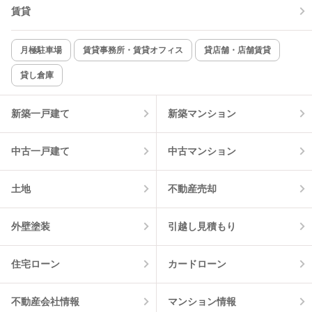
TV付インターホン
角部屋
賃貸
新着のみ
インターネット無料
月極駐車場
賃貸事務所・賃貸オフィス
貸店舗・店舗賃貸
貸し倉庫
該当件数:
物件一覧に反映
0
件
新築一戸建て
新築マンション
中古一戸建て
中古マンション
土地
不動産売却
外壁塗装
引越し見積もり
住宅ローン
カードローン
不動産会社情報
マンション情報