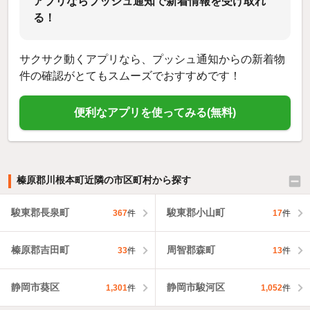
アプリならプッシュ通知で新着情報を受け取れ
る！
サクサク動くアプリなら、プッシュ通知からの新着物
件の確認がとてもスムーズでおすすめです！
便利なアプリを使ってみる(無料)
榛原郡川根本町近隣の市区町村から探す
駿東郡長泉町
駿東郡小山町
367
件
17
件
榛原郡吉田町
周智郡森町
33
件
13
件
静岡市葵区
静岡市駿河区
1,301
件
1,052
件