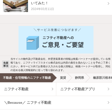
いてみた！
2024年03月11日
他の人はこんな条件で絞り込んでいます！
人気のこだわり条件
バス・トイレ別
2階以上
駐車場あり
ペット相談
当サイトの物件及び不動産会社、外壁塗装業者の情報は検索パートナーが提供している情
報であり、ニフティライフスタイル株式会社は内容の責任を負わないことを予めご了承く
免責
洗濯機置場あり
独立洗面台
事項
ださい。本サービス内でお客様が入力される個人情報は、検索パートナーが取得し、同社
の定める個人情報規約に従って取り扱われます。
エアコンあり
都市ガス
不動産・住宅情報のニフティ不動産
賃貸
静岡県
榛原郡川根本
ニフティ不動産
ニフティ不動産アプリ
温水洗浄便座
オートロック
コンロ2口以上
追焚き機能
＼Because／ ニフティ不動産