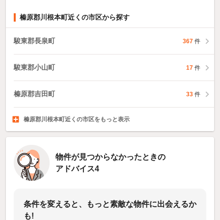
榛原郡川根本町近くの市区から探す
駿東郡長泉町
367
件
駿東郡小山町
17
件
榛原郡吉田町
33
件
榛原郡川根本町近くの市区をもっと表示
周智郡森町
静岡市葵区
静岡市駿河区
13
1,301
1,052
件
件
件
物件が見つからなかったときの
アドバイス4
条件を変えると、もっと素敵な物件に出会えるか
も!