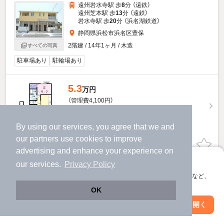
遠州岩水寺駅 歩
8
分 （遠鉄）
遠州芝本駅 歩
13
分 （遠鉄）
岩水寺駅 歩
20
分 （浜名湖鉄道）
静岡県浜松市浜名区豊保
2階建 / 14年1ヶ月 / 木造
すべての写真
駐車場あり
駐輪場あり
5.3
万円
（管理費4,100円）
不要
63,000円
敷
礼
By using our services, you agree that we and
2階 / 2LDK / 58.33㎡
our
partners
use cookies to improve
お問い合わせ
（無料）
advertising and enhance your experience on
アプリに切り替えて、サクサクお部屋探し
our services.
Privacy Policy
ほか提供
会員登録なしですぐ使える。マップ検索やお気に入り保存など、
アプリ限定の便利な機能が使えます！
レジデンスサンフラワーのすべての部屋を見る
OK
Web版で続行
アプリを開く
市区町村を変更
絞り込み条件を変更
他の人はこんな条件で絞り込んでいます！