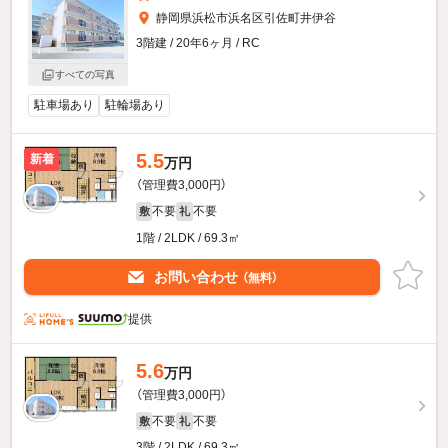
静岡県浜松市浜名区引佐町井伊谷
3階建 / 20年6ヶ月 / RC
すべての写真
駐車場あり
駐輪場あり
5.5
新着
万円
（管理費3,000円）
不要
不要
敷
礼
1階 / 2LDK / 69.3㎡
お問い合わせ
（無料）
提供
5.6
万円
（管理費3,000円）
不要
不要
敷
礼
3階 / 2LDK / 69.3㎡