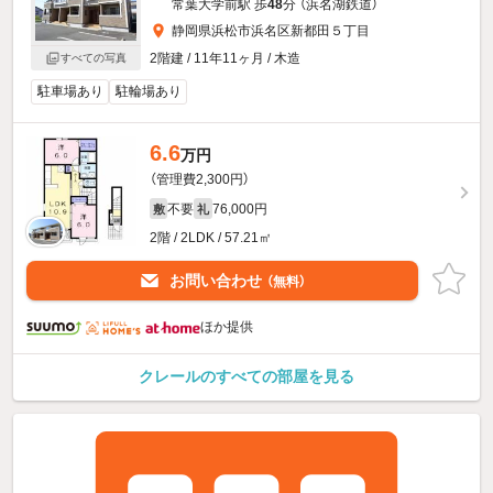
常葉大学前駅 歩
48
分 （浜名湖鉄道）
静岡県浜松市浜名区新都田５丁目
2階建 / 11年11ヶ月 / 木造
すべての写真
駐車場あり
駐輪場あり
6.6
万円
（管理費2,300円）
不要
76,000円
敷
礼
2階 / 2LDK / 57.21㎡
お問い合わせ
（無料）
ほか提供
クレールのすべての部屋を見る