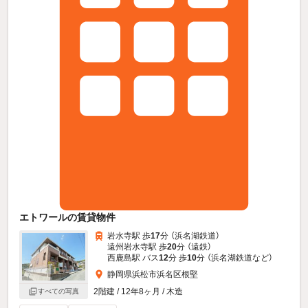
エトワールの賃貸物件
岩水寺駅 歩
17
分 （浜名湖鉄道）
遠州岩水寺駅 歩
20
分 （遠鉄）
西鹿島駅 バス
12
分 歩
10
分 （浜名湖鉄道
など
）
静岡県浜松市浜名区根堅
2階建 / 12年8ヶ月 / 木造
すべての写真