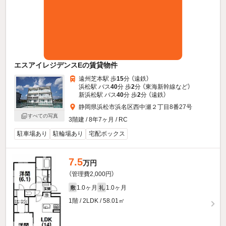
エスアイレジデンスEの賃貸物件
遠州芝本駅 歩
15
分 （遠鉄）
浜松駅 バス
40
分 歩
2
分 （東海新幹線
など
）
新浜松駅 バス
40
分 歩
2
分 （遠鉄）
静岡県浜松市浜名区西中瀬２丁目8番27号
すべての写真
3階建 / 8年7ヶ月 / RC
駐車場あり
駐輪場あり
宅配ボックス
7.5
万円
（管理費2,000円）
1.0ヶ月
1.0ヶ月
敷
礼
1階 / 2LDK / 58.01㎡