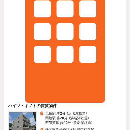
ハイツ・キノトの賃貸物件
気賀駅 歩
2
分 （浜名湖鉄道）
岡地駅 歩
20
分 （浜名湖鉄道）
西気賀駅 歩
40
分 （浜名湖鉄道）
静岡県浜松市浜名区細江町気賀