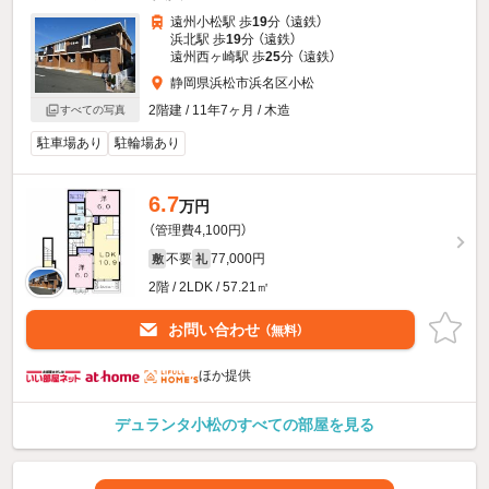
遠州小松駅 歩
19
分 （遠鉄）
浜北駅 歩
19
分 （遠鉄）
遠州西ヶ崎駅 歩
25
分 （遠鉄）
静岡県浜松市浜名区小松
2階建 / 11年7ヶ月 / 木造
すべての写真
駐車場あり
駐輪場あり
6.7
万円
（管理費4,100円）
不要
77,000円
敷
礼
2階 / 2LDK / 57.21㎡
お問い合わせ
（無料）
ほか提供
デュランタ小松のすべての部屋を見る