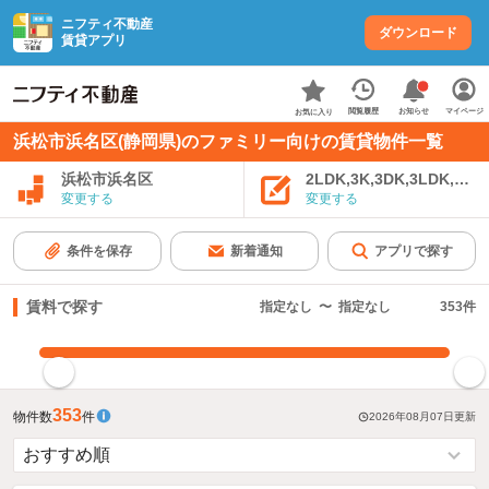
ニフティ不動産
ダウンロード
賃貸アプリ
お知らせ
閲覧履歴
マイページ
お気に入り
浜松市浜名区(静岡県)のファミリー向けの賃貸物件一覧
浜松市浜名区
2LDK,3K,3DK,3LDK,4K
変更する
変更する
条件を保存
新着通知
アプリで探す
賃料で探す
指定なし
〜
指定なし
353
件
指定した賃料で絞り込む
353
物件数
件
2026年08月07日
更新