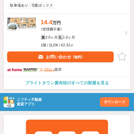
駐車場あり
宅配ボックス
14.4
万円
（管理費不要）
2.0ヶ月
1.0ヶ月
敷
礼
1階 / 2LDK / 62.32㎡
お問い合わせ
（無料）
提供
ブライトタウン貴布祢のすべての部屋を見る
ニフティ不動産
ダウンロード
賃貸アプリ