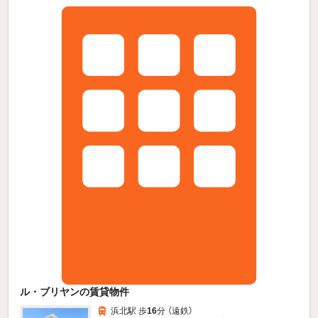
ル・ブリヤンの賃貸物件
浜北駅 歩
16
分 （遠鉄）