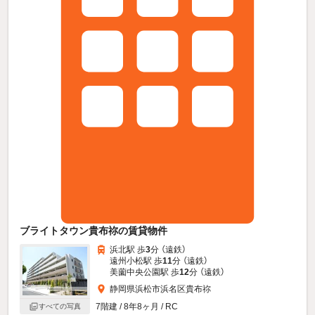
ブライトタウン貴布祢の賃貸物件
浜北駅 歩
3
分 （遠鉄）
遠州小松駅 歩
11
分 （遠鉄）
美薗中央公園駅 歩
12
分 （遠鉄）
静岡県浜松市浜名区貴布祢
7階建 / 8年8ヶ月 / RC
すべての写真