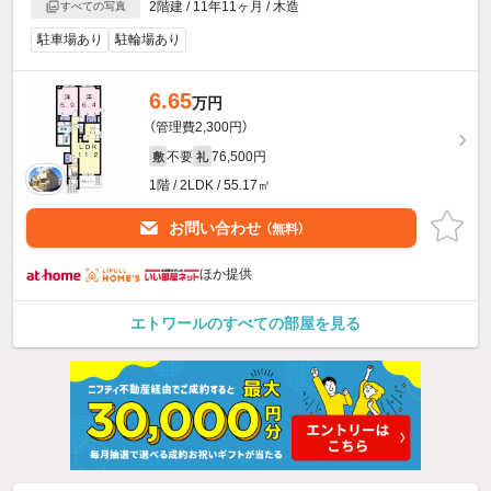
2階建 / 11年11ヶ月 / 木造
すべての写真
駐車場あり
駐輪場あり
6.65
万円
（管理費2,300円）
不要
76,500円
敷
礼
1階 / 2LDK / 55.17㎡
お問い合わせ
（無料）
ほか提供
エトワールのすべての部屋を見る