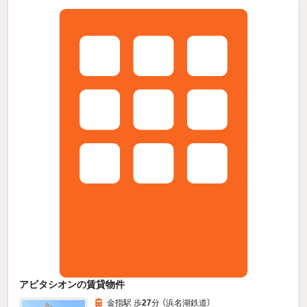
アビタシオンの賃貸物件
金指駅 歩
27
分 （浜名湖鉄道）