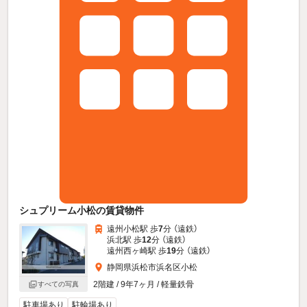
シュプリーム小松の賃貸物件
遠州小松駅 歩
7
分 （遠鉄）
浜北駅 歩
12
分 （遠鉄）
遠州西ヶ崎駅 歩
19
分 （遠鉄）
静岡県浜松市浜名区小松
2階建 / 9年7ヶ月 / 軽量鉄骨
すべての写真
駐車場あり
駐輪場あり