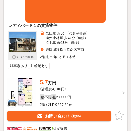
レディバード１の賃貸物件
宮口駅 歩
6
分 （浜名湖鉄道）
遠州小林駅 歩
42
分 （遠鉄）
浜北駅 歩
43
分 （遠鉄）
静岡県浜松市浜名区宮口
2階建 / 9年7ヶ月 / 木造
すべての写真
駐車場あり
駐輪場あり
5.7
万円
（管理費4,100円）
不要
67,000円
敷
礼
2階 / 2LDK / 57.21㎡
お問い合わせ
（無料）
ほか提供