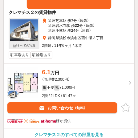
クレマチス２の賃貸物件
遠州芝本駅 歩
7
分 （遠鉄）
遠州岩水寺駅 歩
22
分 （遠鉄）
遠州小林駅 歩
24
分 （遠鉄）
静岡県浜松市浜名区西中瀬３丁目
2階建 / 11年6ヶ月 / 木造
すべての写真
駐車場あり
駐輪場あり
6.1
万円
（管理費2,300円）
不要
71,000円
敷
礼
2階 / 2LDK / 61.47㎡
お問い合わせ
（無料）
ほか提供
クレマチス２のすべての部屋を見る