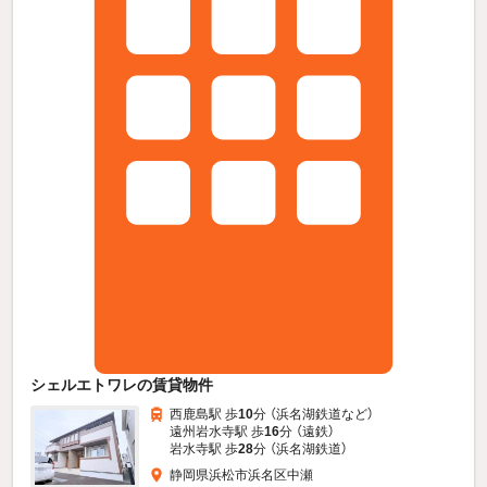
シェルエトワレの賃貸物件
西鹿島駅 歩
10
分 （浜名湖鉄道
など
）
遠州岩水寺駅 歩
16
分 （遠鉄）
岩水寺駅 歩
28
分 （浜名湖鉄道）
静岡県浜松市浜名区中瀬