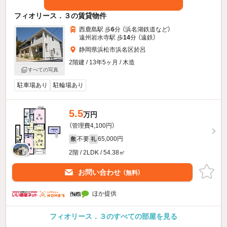
フィオリース．３の賃貸物件
西鹿島駅 歩
6
分 （浜名湖鉄道
など
）
遠州岩水寺駅 歩
14
分 （遠鉄）
静岡県浜松市浜名区於呂
2階建 / 13年5ヶ月 / 木造
すべての写真
駐車場あり
駐輪場あり
5.5
万円
（管理費4,100円）
不要
65,000円
敷
礼
2階 / 2LDK / 54.38㎡
お問い合わせ
（無料）
ほか提供
フィオリース．３のすべての部屋を見る