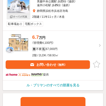
美薗中央公園駅 歩
23
分 （遠鉄）
遠州小松駅 歩
25
分 （遠鉄）
静岡県浜松市浜名区寺島
2階建 / 11年11ヶ月 / 木造
すべての写真
駐車場あり
宅配ボックス
6.7
万円
（管理費4,100円）
不要
67,000円
敷
礼
2階 / 2LDK / 58.93㎡
お問い合わせ
（無料）
提供
ル・ブリヤンのすべての部屋を見る