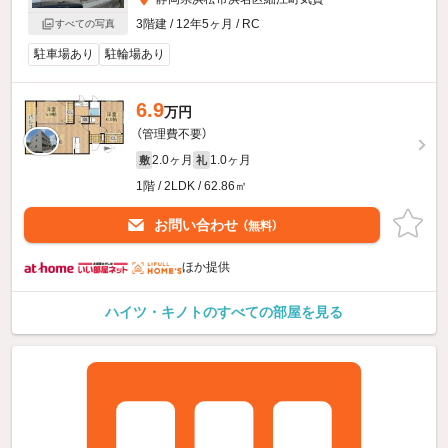
3階建 / 12年5ヶ月 / RC
すべての写真
駐車場あり
駐輪場あり
6.9
万円
（管理費不要）
2.0ヶ月
1.0ヶ月
敷
礼
1階 / 2LDK / 62.86㎡
お問い合わせ
（無料）
ほか提供
ハイツ・キノトのすべての部屋を見る