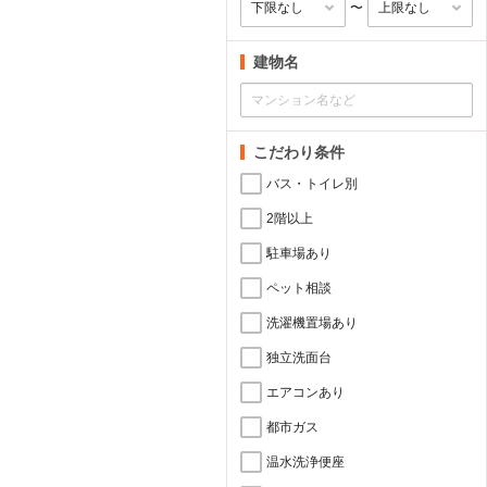
〜
建物名
こだわり条件
バス・トイレ別
2階以上
駐車場あり
ペット相談
洗濯機置場あり
独立洗面台
エアコンあり
都市ガス
温水洗浄便座