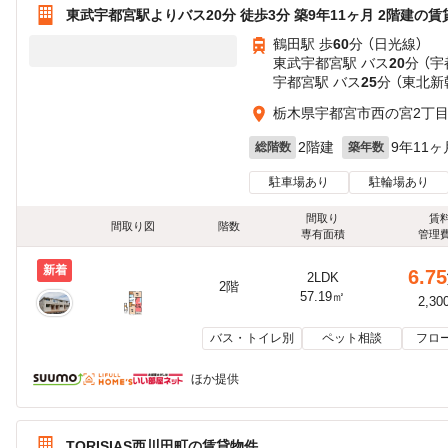
東武宇都宮駅よりバス20分 徒歩3分 築9年11ヶ月 2階建の賃
鶴田駅 歩
60
分 （日光線）
東武宇都宮駅 バス
20
分 （
宇都宮駅 バス
25
分 （東北
栃木県宇都宮市西の宮2丁
2階建
9年11ヶ
総階数
築年数
駐車場あり
駐輪場あり
間取り
賃
間取り図
階数
専有面積
管理
新着
6.75
2LDK
2階
57.19㎡
2,30
バス・トイレ別
ペット相談
フロ
ほか提供
TORISIAS西川田町の賃貸物件