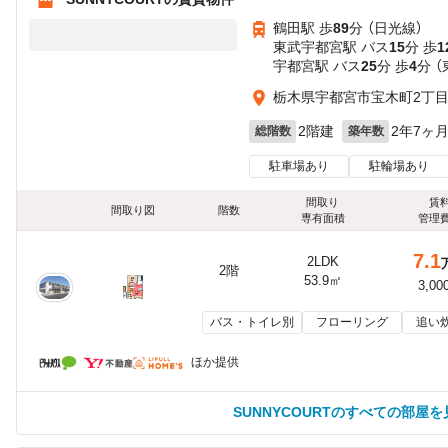
鶴田駅 歩
89
分 （日光線）
東武宇都宮駅 バス
15
分 歩
1
宇都宮駅 バス
25
分 歩
4
分 
栃木県宇都宮市宝木町2丁
2階建
2年7ヶ
総階数
築年数
駐車場あり
駐輪場あり
間取り
賃
間取り図
階数
専有面積
管理
7.1
2LDK
2階
53.9㎡
3,00
バス・トイレ別
フローリング
追い
ほか提供
SUNNYCOURTのすべての部屋を