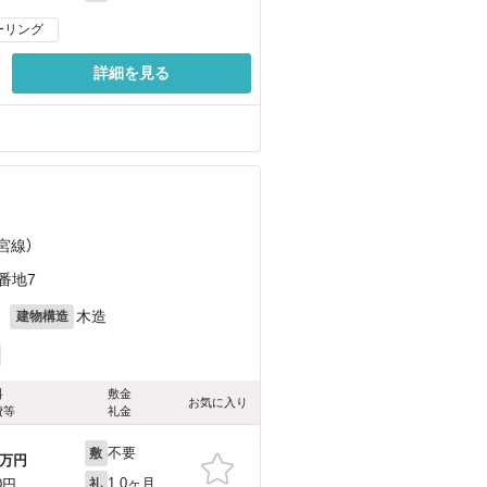
ーリング
詳細を見る
宮線）
番地7
月
木造
建物構造
料
敷金
お気に入り
費等
礼金
不要
敷
万円
1.0ヶ月
0円
礼