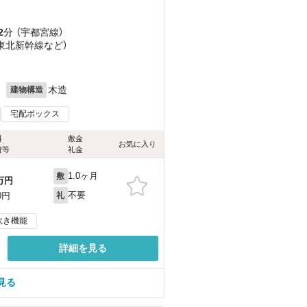
2
分 （宇都宮線）
（東北新幹線
など
）
目
月
木造
建物構造
宅配ボックス
料
敷金
お気に入り
費等
礼金
1.0ヶ月
敷
万円
不要
0円
礼
炊き機能
詳細を見る
見る