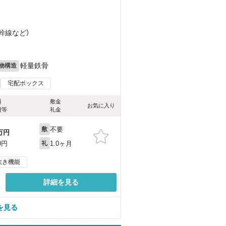
）
新幹線
など
）
軽量鉄骨
物構造
宅配ボックス
料
敷金
お気に入り
費等
礼金
不要
敷
万円
1.0ヶ月
0円
礼
炊き機能
詳細を見る
を見る