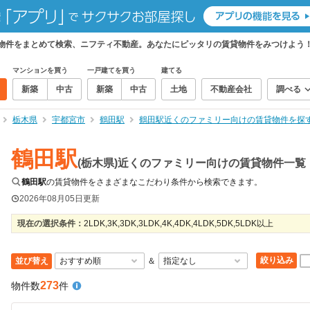
貸物件をまとめて検索、ニフティ不動産。あなたにピッタリの賃貸物件をみつけよう
マンションを買う
一戸建てを買う
建てる
新築
中古
新築
中古
土地
不動産会社
調べる
栃木県
宇都宮市
鶴田駅
鶴田駅近くのファミリー向けの賃貸物件を探
鶴田駅
(栃木県)近くのファミリー向けの賃貸物件一覧
鶴田駅
の賃貸物件をさまざまなこだわり条件から検索できます。
2026年08月05日
更新
現在の選択条件：
2LDK,3K,3DK,3LDK,4K,4DK,4LDK,5DK,5LDK以上
絞り込み
並び替え
＆
273
物件数
件