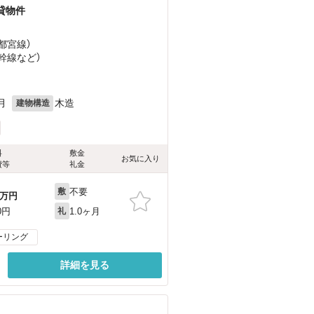
貸物件
宇都宮線）
新幹線
など
）
目
月
木造
建物構造
料
敷金
お気に入り
費等
礼金
不要
敷
万円
1.0ヶ月
0円
礼
ーリング
詳細を見る