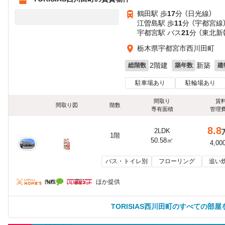
鶴田駅 歩
17
分 （日光線）
江曽島駅 歩
11
分 （宇都宮線
宇都宮駅 バス
21
分 （東北
栃木県宇都宮市西川田町
2階建
新築
総階数
築年数
建
駐車場あり
駐輪場あり
間取り
賃
間取り図
階数
専有面積
管理
8.8
2LDK
1階
50.58㎡
4,00
バス・トイレ別
フローリング
追い
ほか提供
TORISIAS西川田町のすべての部屋