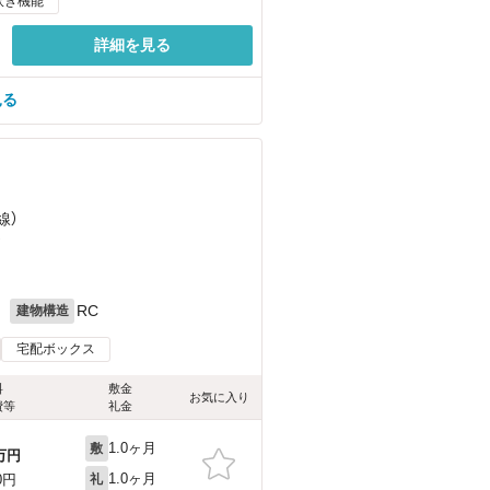
炊き機能
詳細を見る
見る
線）
）
月
RC
建物構造
宅配ボックス
料
敷金
お気に入り
費等
礼金
1.0ヶ月
敷
万円
1.0ヶ月
0円
礼