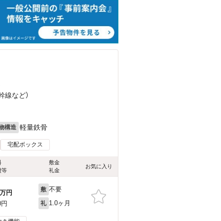
）
新幹線
など
）
軽量鉄骨
物構造
宅配ボックス
料
敷金
お気に入り
費等
礼金
不要
敷
万円
1.0ヶ月
0円
礼