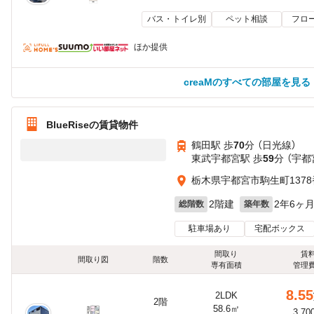
バス・トイレ別
ペット相談
フロ
ほか提供
creaMのすべての部屋を見る
BlueRiseの賃貸物件
鶴田駅 歩
70
分 （日光線）
東武宇都宮駅 歩
59
分 （宇都
栃木県宇都宮市駒生町1378
2階建
2年6ヶ
総階数
築年数
駐車場あり
宅配ボックス
間取り
賃
間取り図
階数
専有面積
管理
8.55
2LDK
2階
58.6㎡
3,70