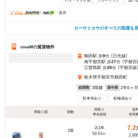
バス・トイレ別
フローリング
追い
提供
カーサミカサのすべての部屋を
creaMの賃貸物件
鶴田駅 歩
9
分 （日光線）
南宇都宮駅 歩
27
分 （宇都宮
江曽島駅 歩
28
分 （宇都宮線
栃木県宇都宮市鶴田町
3階建
2年6ヶ
総階数
築年数
駐車場あり
駐輪場あり
間取り
賃
間取り図
階数
専有面積
管理
7.2
2LDK
1階
50.53㎡
2,00