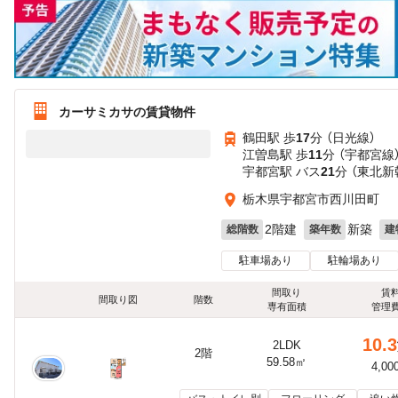
カーサミカサの賃貸物件
鶴田駅 歩
17
分 （日光線）
江曽島駅 歩
11
分 （宇都宮線
宇都宮駅 バス
21
分 （東北
栃木県宇都宮市西川田町
2階建
新築
総階数
築年数
建
駐車場あり
駐輪場あり
間取り
賃
間取り図
階数
専有面積
管理
10.3
2LDK
2階
59.58㎡
4,00