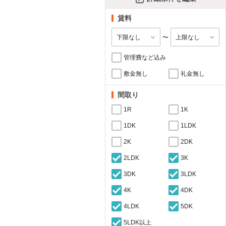
賃料
〜
管理費など込み
敷金無し
礼金無し
間取り
1R
1K
1DK
1LDK
2K
2DK
2LDK
3K
3DK
3LDK
4K
4DK
4LDK
5DK
5LDK以上