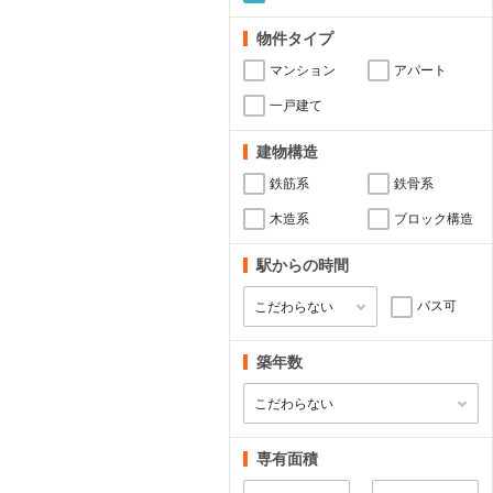
物件タイプ
マンション
アパート
一戸建て
建物構造
鉄筋系
鉄骨系
木造系
ブロック構造
駅からの時間
バス可
築年数
専有面積