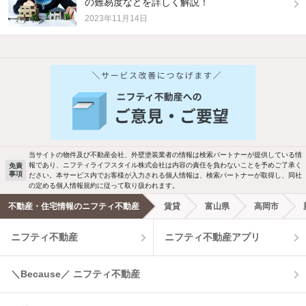
の難易度などを詳しく解説！
2023年11月14日
他の人はこんな条件で絞り込んでいます！
人気のこだわり条件
バス・トイレ別
2階以上
駐車場あり
ペット相談
当サイトの物件及び不動産会社、外壁塗装業者の情報は検索パートナーが提供している情
報であり、ニフティライフスタイル株式会社は内容の責任を負わないことを予めご了承く
免責
事項
ださい。本サービス内でお客様が入力される個人情報は、検索パートナーが取得し、同社
洗濯機置場あり
独立洗面台
の定める個人情報規約に従って取り扱われます。
不動産・住宅情報のニフティ不動産
賃貸
富山県
高岡市
エアコンあり
都市ガス
ニフティ不動産
ニフティ不動産アプリ
温水洗浄便座
オートロック
＼Because／ ニフティ不動産
コンロ2口以上
追焚き機能