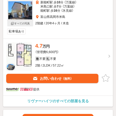
新能町駅 歩
10
分 （万葉線）
米島口駅 歩
7
分 （万葉線）
能町駅 歩
16
分 （氷見線）
富山県高岡市米島
2階建 / 20年4ヶ月 / 木造
すべての写真
駐車場あり
4.7
万円
（管理費6,600円）
不要
不要
敷
礼
2階 / 2LDK / 57.22㎡
お問い合わせ
（無料）
提供
リヴァーハイツのすべての部屋を見る