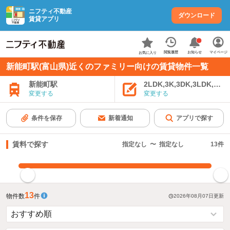
ニフティ不動産
ダウンロード
賃貸アプリ
お知らせ
閲覧履歴
マイページ
お気に入り
新能町駅(富山県)近くのファミリー向けの賃貸物件一覧
新能町駅
2LDK,3K,3DK,3LDK,4K
変更する
変更する
条件を保存
新着通知
アプリで探す
賃料で探す
指定なし
〜
指定なし
13
件
指定した賃料で絞り込む
13
物件数
件
2026年08月07日
更新