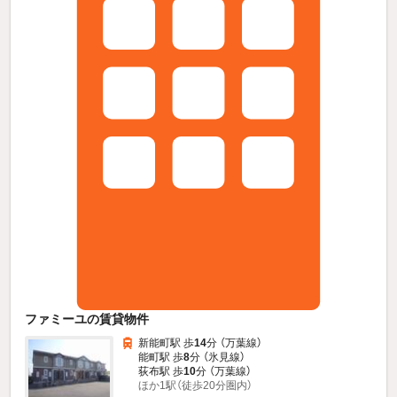
ファミーユの賃貸物件
新能町駅 歩
14
分 （万葉線）
能町駅 歩
8
分 （氷見線）
荻布駅 歩
10
分 （万葉線）
ほか1駅（徒歩20分圏内）