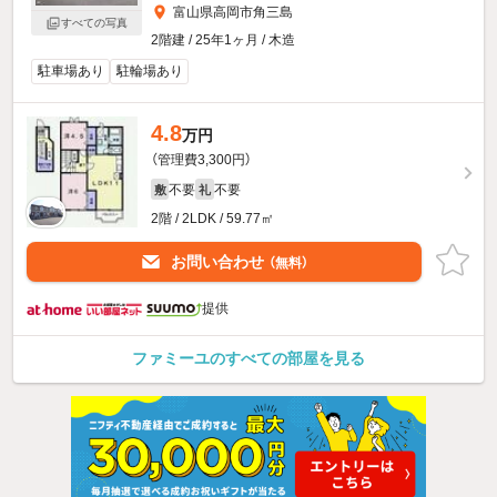
富山県高岡市角三島
すべての写真
2階建 / 25年1ヶ月 / 木造
駐車場あり
駐輪場あり
4.8
万円
（管理費3,300円）
不要
不要
敷
礼
2階 / 2LDK / 59.77㎡
お問い合わせ
（無料）
提供
ファミーユのすべての部屋を見る