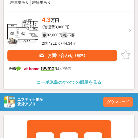
駐車場あり
駐輪場あり
4.3
万円
（管理費3,000円）
92,000円
不要
敷
礼
2階 / 2LDK / 44.34㎡
お問い合わせ
（無料）
ほか提供
コーポ米島のすべての部屋を見る
ニフティ不動産
ダウンロード
賃貸アプリ