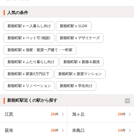
人気の条件
新能町駅 x 一人暮らし向け
新能町駅 x 1LDK
新能町駅 x ペット可（相談）
新能町駅 x デザイナーズ
新能町駅 x 借家・賃貸一戸建て・一軒家
新能町駅 x ふたり暮らし向け
新能町駅 x 新築＆築浅
新能町駅 x 家賃4万円以下
新能町駅 x 賃貸マンション
新能町駅 x リノベーション
新能町駅 x 学生向け
新能町駅近くの駅から探す
江尻
旭ヶ丘
26
件
29
件
荻布
米島口
28
件
14
件