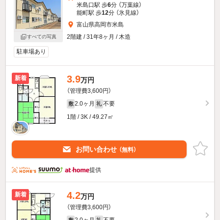
米島口駅 歩
6
分 （万葉線）
能町駅 歩
12
分 （氷見線）
富山県高岡市米島
2階建 / 31年8ヶ月 / 木造
すべての写真
駐車場あり
3.9
新着
万円
（管理費3,600円）
2.0ヶ月
不要
敷
礼
1階 / 3K / 49.27㎡
お問い合わせ
（無料）
提供
4.2
新着
万円
（管理費3,600円）