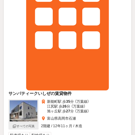
サンパティークいしぜの賃貸物件
新能町駅 歩
35
分 （万葉線）
江尻駅 歩
26
分 （万葉線）
旭ヶ丘駅 歩
27
分 （万葉線）
富山県高岡市石瀬
2階建 / 12年11ヶ月 / 木造
すべての写真