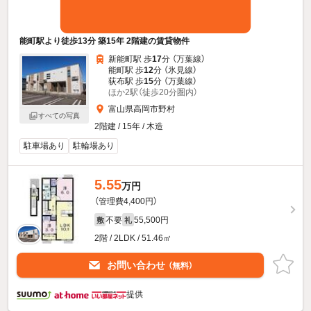
能町駅より徒歩13分 築15年 2階建の賃貸物件
新能町駅 歩
17
分 （万葉線）
能町駅 歩
12
分 （氷見線）
荻布駅 歩
15
分 （万葉線）
ほか2駅（徒歩20分圏内）
富山県高岡市野村
すべての写真
2階建 / 15年 / 木造
駐車場あり
駐輪場あり
5.55
万円
（管理費4,400円）
不要
55,500円
敷
礼
2階 / 2LDK / 51.46㎡
お問い合わせ
（無料）
提供