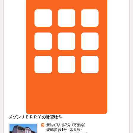
メゾンＪＥＲＲＹの賃貸物件
新能町駅 歩
7
分 （万葉線）
能町駅 歩
1
分 （氷見線）