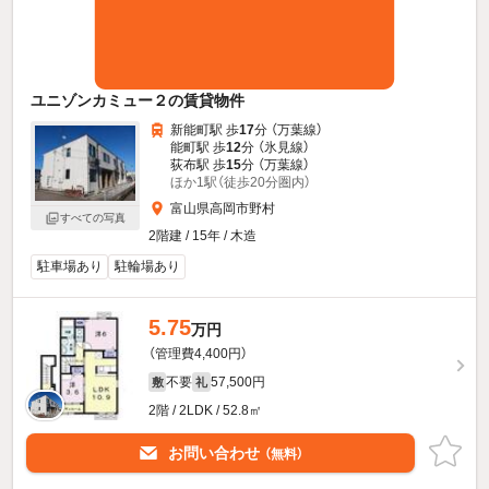
ユニゾンカミュー２の賃貸物件
新能町駅 歩
17
分 （万葉線）
能町駅 歩
12
分 （氷見線）
荻布駅 歩
15
分 （万葉線）
ほか1駅（徒歩20分圏内）
富山県高岡市野村
すべての写真
2階建 / 15年 / 木造
駐車場あり
駐輪場あり
5.75
万円
（管理費4,400円）
不要
57,500円
敷
礼
2階 / 2LDK / 52.8㎡
お問い合わせ
（無料）