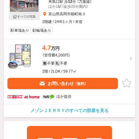
米島口駅 歩
12
分 （万葉線）
ほか1駅（徒歩20分圏内）
富山県高岡市能町南３
すべての写真
2階建 / 24年1ヶ月 / 木造
駐車場あり
駐輪場あり
4.7
万円
（管理費4,200円）
不要
不要
敷
礼
2階 / 2LDK / 59.77㎡
お問い合わせ
（無料）
ほか提供
メゾンＪＥＲＲＹのすべての部屋を見る