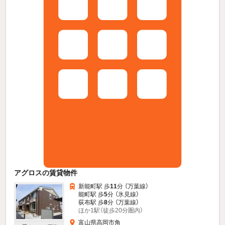
アグロスの賃貸物件
新能町駅 歩
11
分 （万葉線）
能町駅 歩
5
分 （氷見線）
荻布駅 歩
8
分 （万葉線）
ほか1駅（徒歩20分圏内）
富山県高岡市角