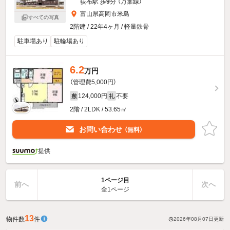
荻布駅 歩
9
分 （万葉線）
富山県高岡市米島
すべての写真
2階建 / 22年4ヶ月 / 軽量鉄骨
駐車場あり
駐輪場あり
6.2
万円
（管理費5,000円）
124,000円
不要
敷
礼
2階 / 2LDK / 53.65㎡
お問い合わせ
（無料）
提供
1ページ目
前へ
次へ
全1ページ
13
物件数
件
2026年08月07日
更新