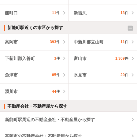
能町口
新吉久
11
件
13
件
新能町駅近くの市区から探す
高岡市
中新川郡立山町
393
件
11
件
下新川郡入善町
富山市
3
件
1,309
件
魚津市
氷見市
85
件
20
件
滑川市
44
件
不動産会社・不動産屋から探す
新能町駅周辺の不動産会社・不動産屋から探す
高岡市の不動産会社・不動産屋から探す