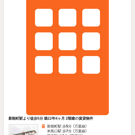
新能町駅より徒歩5分 築22年4ヶ月 2階建の賃貸物件
新能町駅 歩
5
分 （万葉線）
米島口駅 歩
7
分 （万葉線）