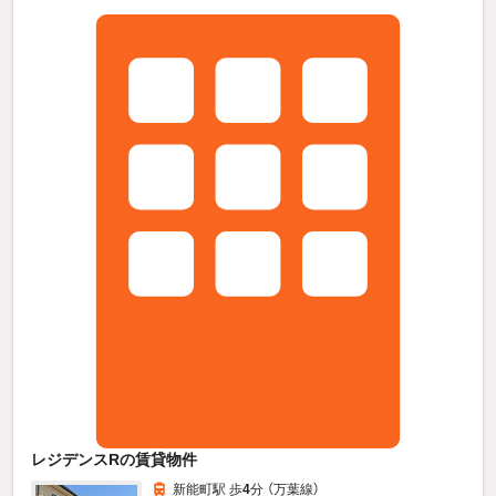
レジデンスRの賃貸物件
新能町駅 歩
4
分 （万葉線）