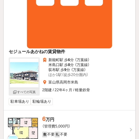
セジュールあかねの賃貸物件
新能町駅 歩
6
分 （万葉線）
米島口駅 歩
8
分 （万葉線）
荻布駅 歩
9
分 （万葉線）
ほか1駅（徒歩20分圏内）
富山県高岡市米島
2階建 / 22年4ヶ月 / 軽量鉄骨
すべての写真
駐車場あり
駐輪場あり
6
万円
（管理費5,000円）
不要
不要
敷
礼