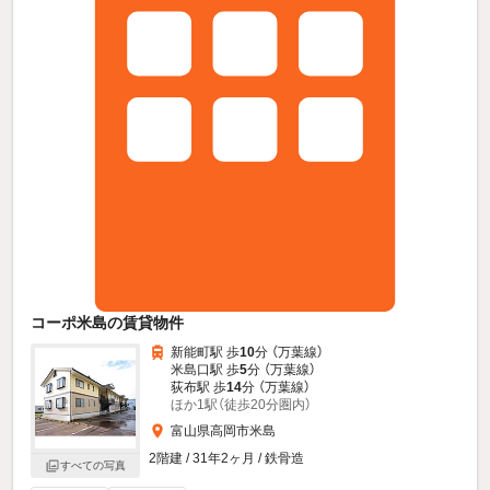
コーポ米島の賃貸物件
新能町駅 歩
10
分 （万葉線）
米島口駅 歩
5
分 （万葉線）
荻布駅 歩
14
分 （万葉線）
ほか1駅（徒歩20分圏内）
富山県高岡市米島
2階建 / 31年2ヶ月 / 鉄骨造
すべての写真