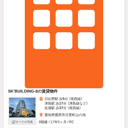
SK’BUILDING-8の賃貸物件
日比野駅 歩
5
分 （尾西線）
津島駅 歩
17
分 （津島線
など
）
佐屋駅 歩
37
分 （尾西線）
愛知県愛西市日置町山の池
8階建 / 17年5ヶ月 / RC
すべての写真