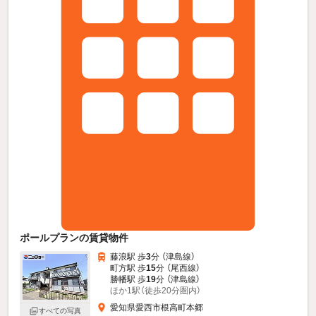
ポールプランの賃貸物件
藤浪駅 歩
3
分 （津島線）
町方駅 歩
15
分 （尾西線）
勝幡駅 歩
19
分 （津島線）
ほか1駅（徒歩20分圏内）
愛知県愛西市根高町本郷
すべての写真