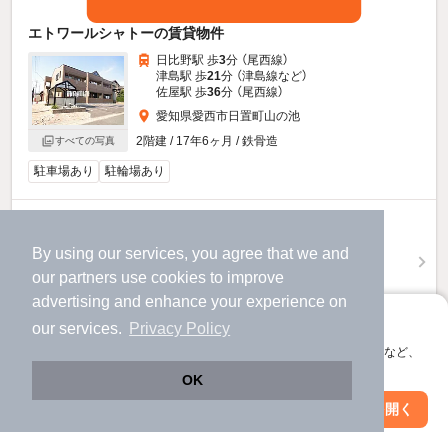
エトワールシャトーの賃貸物件
日比野駅 歩
3
分 （尾西線）
津島駅 歩
21
分 （津島線
など
）
佐屋駅 歩
36
分 （尾西線）
愛知県愛西市日置町山の池
2階建 / 17年6ヶ月 / 鉄骨造
すべての写真
駐車場あり
駐輪場あり
4.9
万円
（管理費4,000円）
By using our services, you agree that we and
our
partners
use cookies to improve
49,000円
不要
敷
礼
advertising and enhance your experience on
2階 / 1LDK / 41.04㎡
アプリに切り替えて、サクサクお部屋探し
our services.
Privacy Policy
お問い合わせ
（無料）
会員登録なしですぐ使える。マップ検索やお気に入り保存など、
アプリ限定の便利な機能が使えます！
OK
提供
Web版で続行
アプリを開く
市区町村を変更
絞り込み条件を変更
エトワールシャトーのすべての部屋を見る