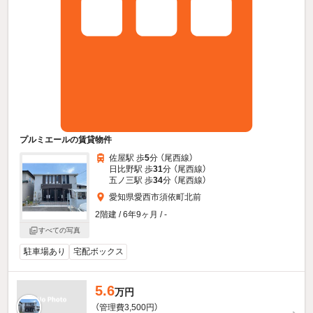
プルミエールの賃貸物件
佐屋駅 歩
5
分 （尾西線）
日比野駅 歩
31
分 （尾西線）
五ノ三駅 歩
34
分 （尾西線）
愛知県愛西市須依町北前
2階建 / 6年9ヶ月 / -
すべての写真
駐車場あり
宅配ボックス
5.6
万円
（管理費3,500円）