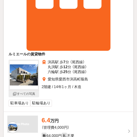
ルミエールの賃貸物件
渕高駅 歩
7
分 （尾西線）
丸渕駅 歩
12
分 （尾西線）
六輪駅 歩
25
分 （尾西線）
愛知県愛西市渕高町蔭島
2階建 / 14年1ヶ月 / 木造
すべての写真
駐車場あり
駐輪場あり
6.4
万円
（管理費4,000円）
64,000円
不要
敷
礼