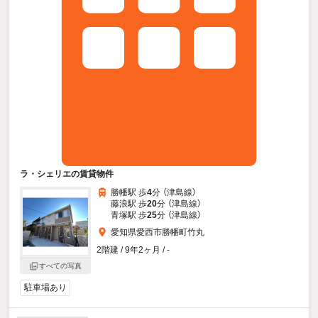
ラ・シェリエの賃貸物件
勝幡駅 歩
4
分 （津島線）
藤浪駅 歩
20
分 （津島線）
青塚駅 歩
25
分 （津島線）
愛知県愛西市勝幡町竹丸
2階建 / 9年2ヶ月 / -
すべての写真
駐車場あり