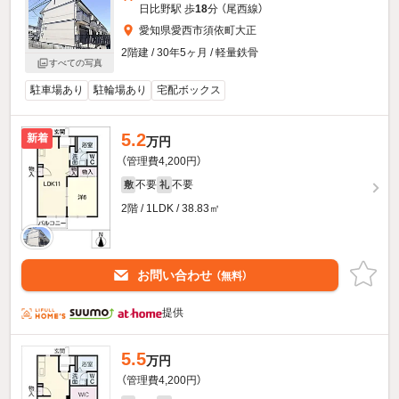
日比野駅 歩
18
分 （尾西線）
愛知県愛西市須依町大正
2階建 / 30年5ヶ月 / 軽量鉄骨
すべての写真
駐車場あり
駐輪場あり
宅配ボックス
5.2
新着
万円
（管理費4,200円）
不要
不要
敷
礼
2階 / 1LDK / 38.83㎡
お問い合わせ
（無料）
提供
5.5
万円
（管理費4,200円）