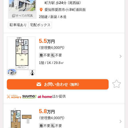
町方駅 歩
24
分 （尾西線）
愛知県愛西市小津町浦田面
すべての写真
2階建 / 新築 / 木造
駐車場あり
宅配ボックス
5.5
万円
（管理費4,000円）
不要
不要
敷
礼
1階 / 1K / 29.8㎡
お問い合わせ
（無料）
ほか提供
5.8
万円
（管理費4,000円）
不要
不要
敷
礼