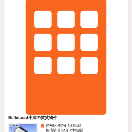
BelleLead小津の賃貸物件
勝幡駅 歩
7
分 （津島線）
藤浪駅 歩
12
分 （津島線）