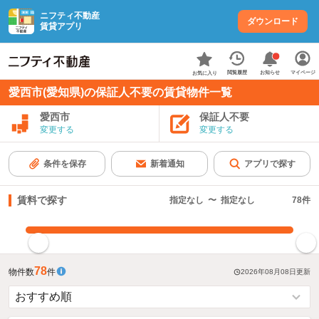
ニフティ不動産
ダウンロード
賃貸アプリ
お知らせ
閲覧履歴
マイページ
お気に入り
愛西市(愛知県)の保証人不要の賃貸物件一覧
愛西市
保証人不要
変更する
変更する
条件を保存
新着通知
アプリで探す
賃料で探す
指定なし
〜
指定なし
78
件
指定した賃料で絞り込む
78
物件数
件
2026年08月08日
更新