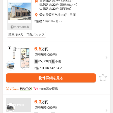
日比野駅 歩
7
分 （尾西線）
津島駅 歩
22
分 （津島線
など
）
佐屋駅 歩
32
分 （尾西線）
愛知県愛西市柚木町中田面
2階建 / 1年10ヶ月 / -
すべての写真
駐車場あり
宅配ボックス
6.5
万円
（管理費5,000円）
65,000円
不要
敷
礼
2階 / 1LDK / 42.64㎡
物件詳細を見る
ほか提供
6.3
万円
（管理費5,000円）