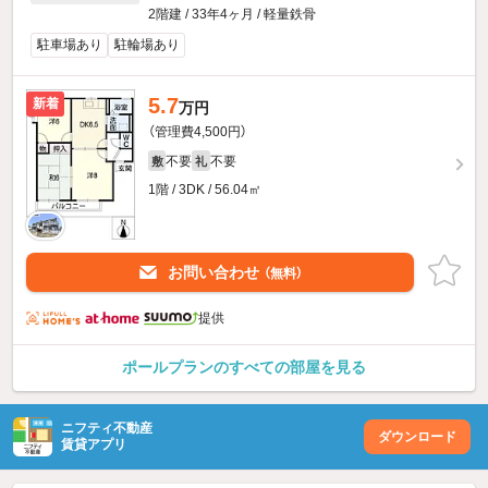
2階建 / 33年4ヶ月 / 軽量鉄骨
駐車場あり
駐輪場あり
5.7
新着
万円
（管理費4,500円）
不要
不要
敷
礼
1階 / 3DK / 56.04㎡
お問い合わせ
（無料）
提供
ポールプランのすべての部屋を見る
ニフティ不動産
ダウンロード
賃貸アプリ