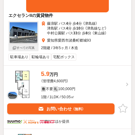
エクセランIIの賃貸物件
藤浪駅 バス
4
分 歩
4
分 （津島線）
津島駅 バス
4
分 歩
10
分 （津島線
など
）
中村公園駅 バス
33
分 歩
8
分 （東山線）
愛知県愛西市諸桑町郷城93
2階建 / 3年5ヶ月 / 木造
すべての写真
駐車場あり
駐輪場あり
宅配ボックス
5.9
万円
（管理費4,600円）
不要
100,000円
敷
礼
1階 / 1LDK / 50.05㎡
お問い合わせ
（無料）
ほか提供