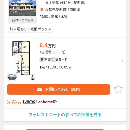
日比野駅 歩
24
分 （尾西線）
愛知県愛西市須依町郷
2階建 / 新築 / 木造
すべての写真
駐車場あり
宅配ボックス
6.4
万円
（管理費5,000円）
不要
0.5ヶ月
敷
礼
1階 / 1LDK / 50.05㎡
お問い合わせ
（無料）
提供
フォレストコートのすべての部屋を見る