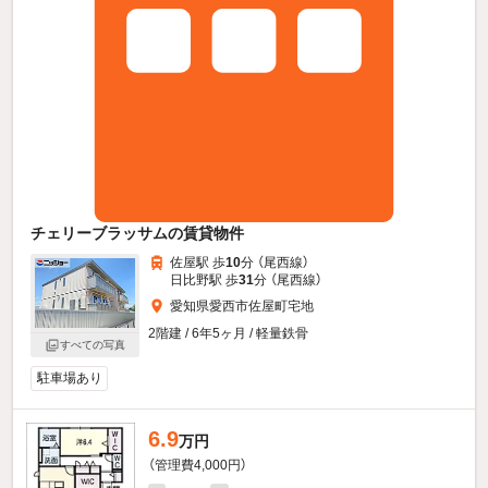
チェリーブラッサムの賃貸物件
佐屋駅 歩
10
分 （尾西線）
日比野駅 歩
31
分 （尾西線）
愛知県愛西市佐屋町宅地
2階建 / 6年5ヶ月 / 軽量鉄骨
すべての写真
駐車場あり
6.9
万円
（管理費4,000円）