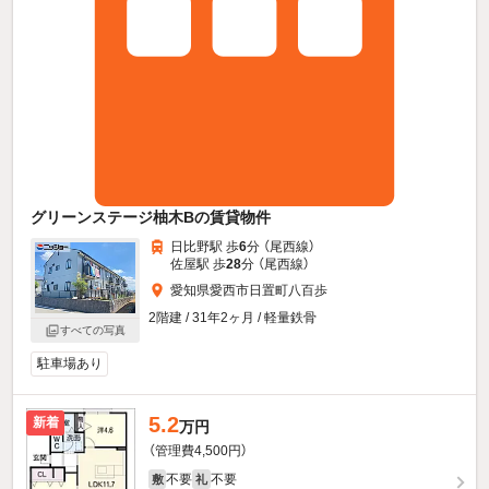
グリーンステージ柚木Bの賃貸物件
日比野駅 歩
6
分 （尾西線）
佐屋駅 歩
28
分 （尾西線）
愛知県愛西市日置町八百歩
2階建 / 31年2ヶ月 / 軽量鉄骨
すべての写真
駐車場あり
5.2
新着
万円
（管理費4,500円）
不要
不要
敷
礼