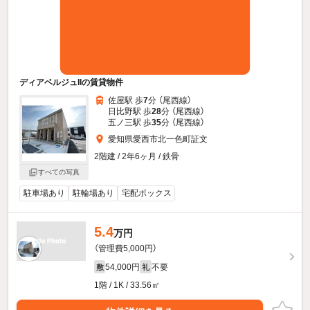
ディアベルジュIIの賃貸物件
佐屋駅 歩
7
分 （尾西線）
日比野駅 歩
28
分 （尾西線）
五ノ三駅 歩
35
分 （尾西線）
愛知県愛西市北一色町証文
2階建 / 2年6ヶ月 / 鉄骨
すべての写真
駐車場あり
駐輪場あり
宅配ボックス
5.4
万円
（管理費5,000円）
54,000円
不要
敷
礼
1階 / 1K / 33.56㎡