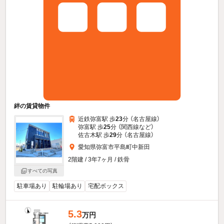
絆の賃貸物件
近鉄弥富駅 歩
23
分 （名古屋線）
弥富駅 歩
25
分 （関西線
など
）
佐古木駅 歩
29
分 （名古屋線）
愛知県弥富市平島町中新田
2階建 / 3年7ヶ月 / 鉄骨
すべての写真
駐車場あり
駐輪場あり
宅配ボックス
5.3
万円