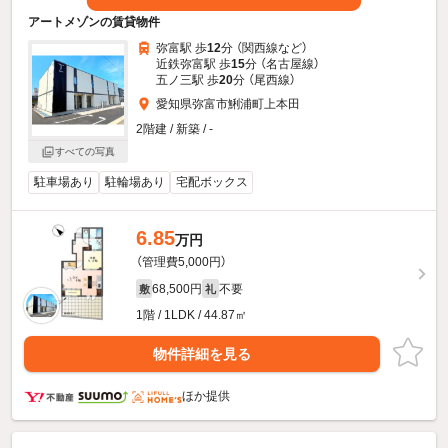
アートメゾンの賃貸物件
弥富駅 歩
12
分 （関西線
など
）
近鉄弥富駅 歩
15
分 （名古屋線）
五ノ三駅 歩
20
分 （尾西線）
愛知県弥富市鯏浦町上本田
2階建 / 新築 / -
すべての写真
駐車場あり
駐輪場あり
宅配ボックス
6.85
万円
（管理費5,000円）
68,500円
不要
敷
礼
1階 / 1LDK / 44.87㎡
物件詳細を見る
ほか提供