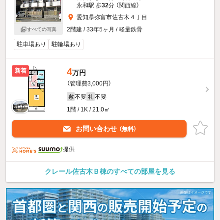
永和駅 歩
32
分 （関西線）
愛知県弥富市佐古木４丁目
2階建 / 33年5ヶ月 / 軽量鉄骨
すべての写真
駐車場あり
駐輪場あり
4
新着
万円
（管理費3,000円）
不要
不要
敷
礼
1階 / 1K / 21.0㎡
お問い合わせ
（無料）
提供
クレール佐古木Ｂ棟のすべての部屋を見る