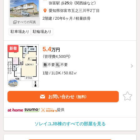
弥富駅 歩
25
分 （関西線
など
）
愛知県弥富市五之三川平2丁目
2階建 / 20年6ヶ月 / 軽量鉄骨
すべての写真
駐車場あり
駐輪場あり
5.4
新着
万円
（管理費4,500円）
不要
不要
敷
礼
1階 / 1LDK / 50.82㎡
お問い合わせ
（無料）
提供
ソレイユJB棟のすべての部屋を見る