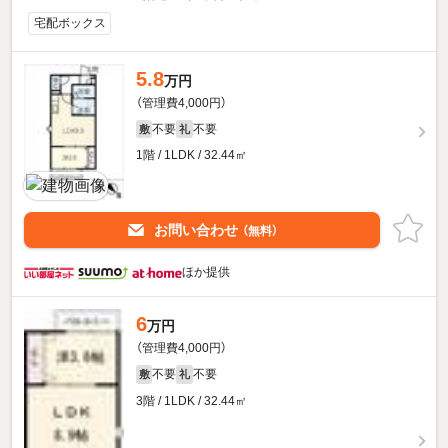
宅配ボックス
5.8
万円
（管理費4,000円）
不要
不要
敷
礼
1階 / 1LDK / 32.44㎡
お問い合わせ
（無料）
ほか提供
6
万円
（管理費4,000円）
不要
不要
敷
礼
3階 / 1LDK / 32.44㎡