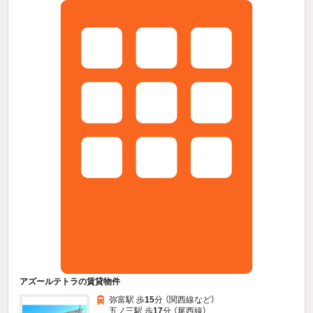
アズールテトラの賃貸物件
弥富駅 歩
15
分 （関西線
など
）
五ノ三駅 歩
17
分 （尾西線）