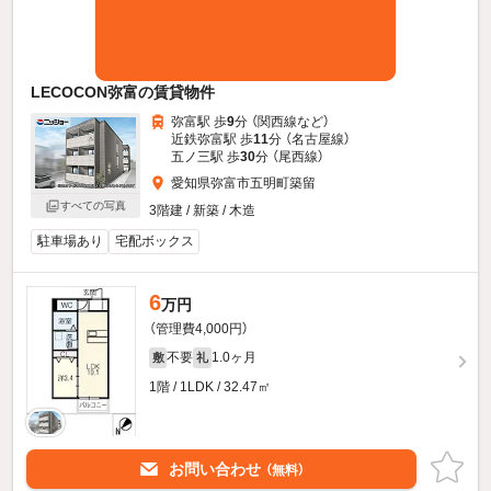
LECOCON弥富の賃貸物件
弥富駅 歩
9
分 （関西線
など
）
近鉄弥富駅 歩
11
分 （名古屋線）
五ノ三駅 歩
30
分 （尾西線）
愛知県弥富市五明町築留
すべての写真
3階建 / 新築 / 木造
駐車場あり
宅配ボックス
6
万円
（管理費4,000円）
不要
1.0ヶ月
敷
礼
1階 / 1LDK / 32.47㎡
お問い合わせ
（無料）