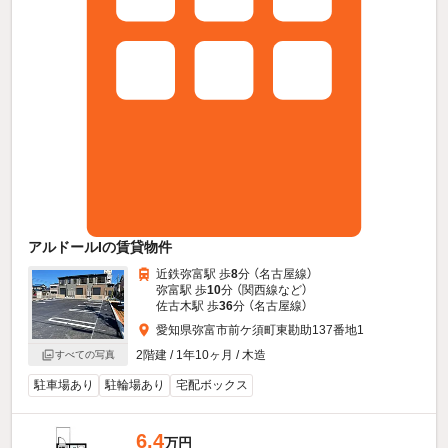
アルドールIの賃貸物件
近鉄弥富駅 歩
8
分 （名古屋線）
弥富駅 歩
10
分 （関西線
など
）
佐古木駅 歩
36
分 （名古屋線）
愛知県弥富市前ケ須町東勘助137番地1
2階建 / 1年10ヶ月 / 木造
すべての写真
駐車場あり
駐輪場あり
宅配ボックス
6.4
万円