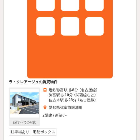
ラ・クレアージュの賃貸物件
近鉄弥富駅 歩
8
分 （名古屋線）
弥富駅 歩
10
分 （関西線
など
）
佐古木駅 歩
28
分 （名古屋線）
愛知県弥富市鯏浦町
2階建 / 新築 / -
すべての写真
駐車場あり
宅配ボックス