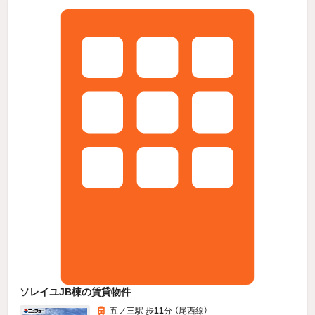
ソレイユJB棟の賃貸物件
五ノ三駅 歩
11
分 （尾西線）