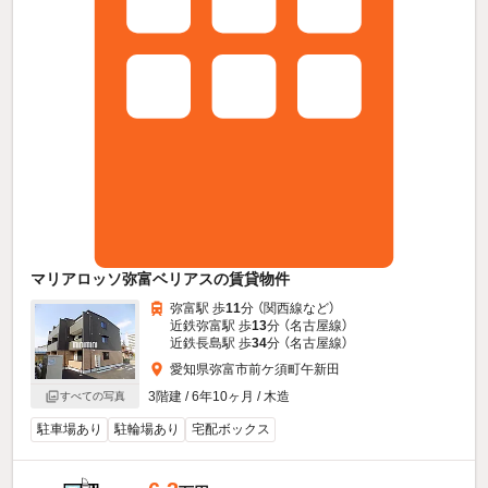
マリアロッソ弥富ベリアスの賃貸物件
弥富駅 歩
11
分 （関西線
など
）
近鉄弥富駅 歩
13
分 （名古屋線）
近鉄長島駅 歩
34
分 （名古屋線）
愛知県弥富市前ケ須町午新田
3階建 / 6年10ヶ月 / 木造
すべての写真
駐車場あり
駐輪場あり
宅配ボックス