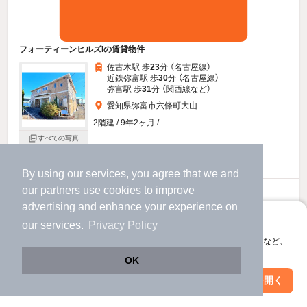
フォーティーンヒルズIの賃貸物件
佐古木駅 歩
23
分 （名古屋線）
近鉄弥富駅 歩
30
分 （名古屋線）
弥富駅 歩
31
分 （関西線
など
）
愛知県弥富市六條町大山
2階建 / 9年2ヶ月 / -
すべての写真
駐車場あり
駐輪場あり
By using our services, you agree that we and
our
partners
use cookies to improve
5.9
万円
advertising and enhance your experience on
（管理費4,600円）
アプリに切り替えて、サクサクお部屋探し
our services.
Privacy Policy
59,000円
不要
敷
礼
会員登録なしですぐ使える。マップ検索やお気に入り保存など、
1階 / 1LDK / 49.44㎡
アプリ限定の便利な機能が使えます！
OK
物件詳細を見る
Web版で続行
アプリを開く
市区町村を変更
絞り込み条件を変更
提供