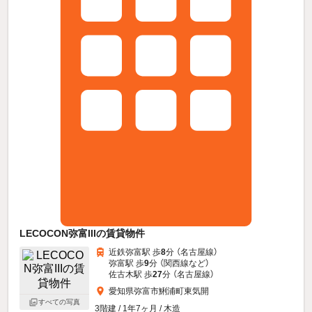
LECOCON弥富IIIの賃貸物件
近鉄弥富駅 歩
8
分 （名古屋線）
弥富駅 歩
9
分 （関西線
など
）
佐古木駅 歩
27
分 （名古屋線）
愛知県弥富市鯏浦町東気開
すべての写真
3階建 / 1年7ヶ月 / 木造