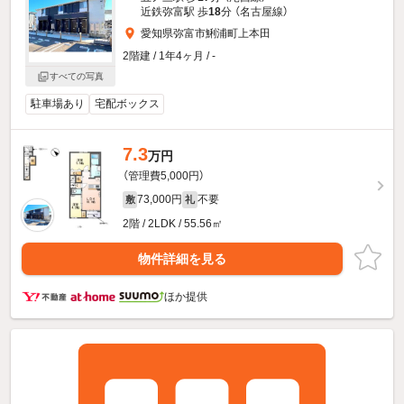
近鉄弥富駅 歩
18
分 （名古屋線）
愛知県弥富市鯏浦町上本田
2階建 / 1年4ヶ月 / -
すべての写真
駐車場あり
宅配ボックス
7.3
万円
（管理費5,000円）
73,000円
不要
敷
礼
2階 / 2LDK / 55.56㎡
物件詳細を見る
ほか提供