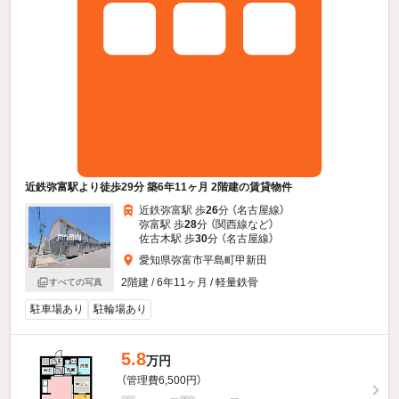
近鉄弥富駅より徒歩29分 築6年11ヶ月 2階建の賃貸物件
近鉄弥富駅 歩
26
分 （名古屋線）
弥富駅 歩
28
分 （関西線
など
）
佐古木駅 歩
30
分 （名古屋線）
愛知県弥富市平島町甲新田
2階建 / 6年11ヶ月 / 軽量鉄骨
すべての写真
駐車場あり
駐輪場あり
5.8
万円
（管理費6,500円）