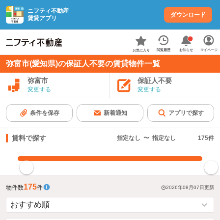
ニフティ不動産
ダウンロード
賃貸アプリ
お知らせ
閲覧履歴
マイページ
お気に入り
弥富市(愛知県)の保証人不要の賃貸物件一覧
弥富市
保証人不要
変更する
変更する
条件を保存
新着通知
アプリで探す
賃料で探す
指定なし
〜
指定なし
175
件
指定した賃料で絞り込む
175
物件数
件
2026年08月07日
更新