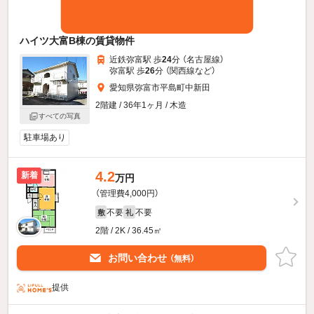
ハイツ大富B棟の賃貸物件
近鉄弥富駅 歩
24
分 （名古屋線）
弥富駅 歩
26
分 （関西線
など
）
愛知県弥富市平島町中新田
2階建 / 36年1ヶ月 / 木造
すべての写真
駐車場あり
4.2
新着
万円
（管理費4,000円）
不要
不要
敷
礼
2階 / 2K / 36.45㎡
お問い合わせ
（無料）
提供