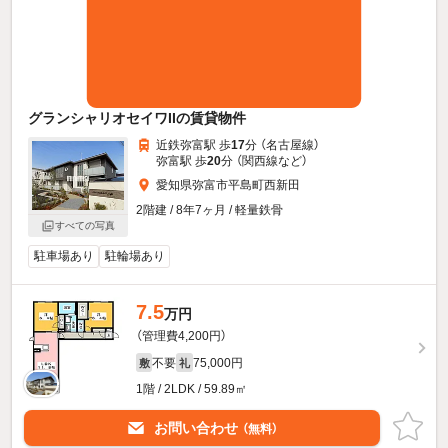
グランシャリオセイワIIの賃貸物件
近鉄弥富駅 歩
17
分 （名古屋線）
弥富駅 歩
20
分 （関西線
など
）
愛知県弥富市平島町西新田
2階建 / 8年7ヶ月 / 軽量鉄骨
すべての写真
駐車場あり
駐輪場あり
7.5
万円
（管理費4,200円）
不要
75,000円
敷
礼
1階 / 2LDK / 59.89㎡
お問い合わせ
（無料）