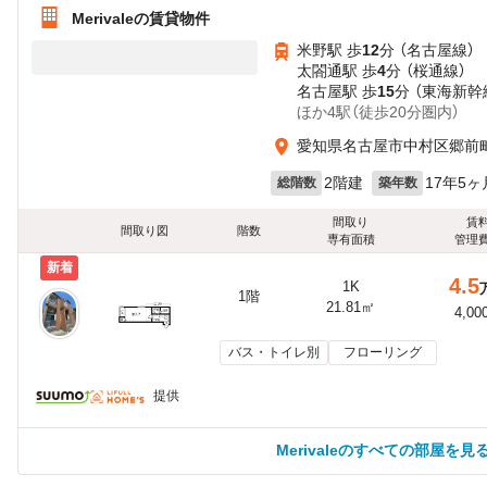
Merivaleの賃貸物件
米野駅 歩
12
分 （名古屋線）
太閤通駅 歩
4
分 （桜通線）
名古屋駅 歩
15
分 （東海新幹
ほか4駅（徒歩20分圏内）
愛知県名古屋市中村区郷前
2階建
17年5ヶ
総階数
築年数
間取り
賃
間取り図
階数
専有面積
管理
新着
4.5
1K
1階
21.81㎡
4,00
バス・トイレ別
フローリング
提供
Merivaleのすべての部屋を見