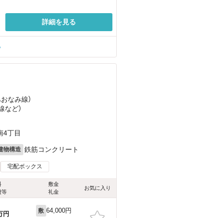
詳細を見る
る
あおなみ線）
線
など
）
南4丁目
鉄筋コンクリート
建物構造
宅配ボックス
料
敷金
お気に入り
費等
礼金
64,000円
敷
万円