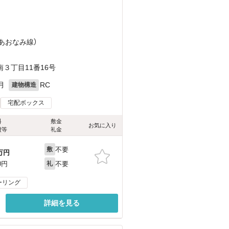
）
（あおなみ線）
３丁目11番16号
月
RC
建物構造
宅配ボックス
料
敷金
お気に入り
費等
礼金
不要
敷
万円
不要
0円
礼
ーリング
詳細を見る