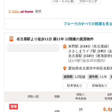
バス・トイレ別
フローリング
提供
フローラのすべての部屋を見
名古屋駅より徒歩11分 築11年 12階建の賃貸物件
米野駅 歩
14
分 （名古屋線）
ささしまライブ駅 歩
8
分 （
名古屋駅 歩
10
分 （東海新幹
ほか5駅（徒歩20分圏内）
愛知県名古屋市中村区名駅
12階建
11年
総階数
築年数
駐車場あり
駐輪場あり
間取り
賃
間取り図
階数
専有面積
管理
新着
6.4
1K
6階