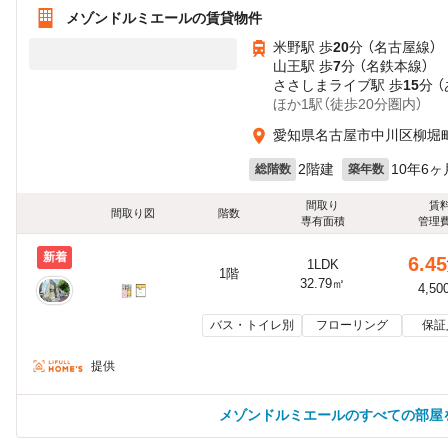
メゾンドルミエールの賃貸物件
米野駅 歩
20
分 （名古屋線）
山王駅 歩
7
分 （名鉄本線）
ささしまライブ駅 歩
15
分 
ほか1駅（徒歩20分圏内）
愛知県名古屋市中川区柳堀
2階建
10年6ヶ
総階数
築年数
間取り
賃
間取り図
階数
専有面積
管理
新着
6.45
1LDK
1階
32.79㎡
4,50
バス・トイレ別
フローリング
保証
提供
メゾンドルミエールのすべての部屋