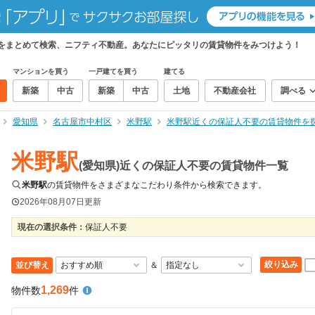
件をまとめて検索、ニフティ不動産。あなたにピッタリの賃貸物件をみつけよう！
マンションを買う
一戸建てを買う
建てる
新築
中古
新築
中古
土地
不動産会社
調べる
愛知県
名古屋市中村区
米野駅
米野駅近くの保証人不要の賃貸物件を
米野駅
(愛知県)近くの保証人不要の賃貸物件一覧
米野駅
の賃貸物件をさまざまなこだわり条件から検索できます。
2026年08月07日
更新
現在の選択条件：
保証人不要
絞り込み
並び替え
＆
1,269
物件数
件