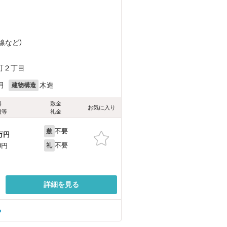
線
など
）
町２丁目
月
木造
建物構造
料
敷金
お気に入り
費等
礼金
不要
敷
万円
不要
0円
礼
詳細を見る
る