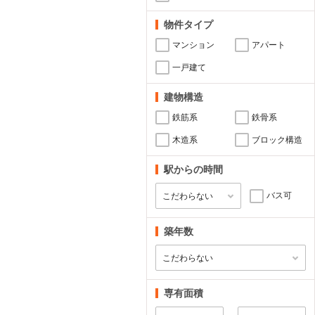
物件タイプ
マンション
アパート
一戸建て
建物構造
鉄筋系
鉄骨系
木造系
ブロック構造
駅からの時間
バス可
築年数
専有面積