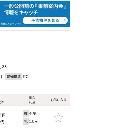
）
35
月
RC
建物構造
料
敷金
お気に入り
費等
礼金
不要
敷
万円
1.0ヶ月
0円
礼