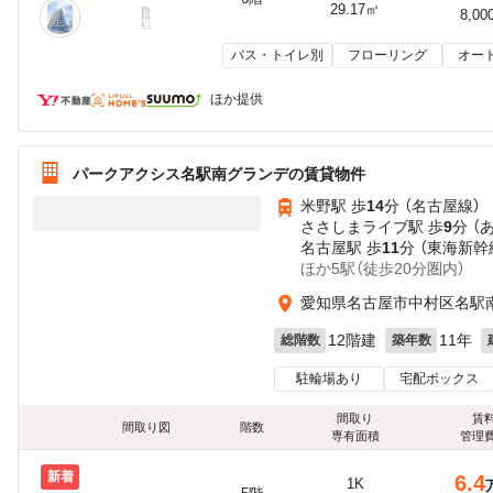
29.17㎡
8,00
バス・トイレ別
フローリング
オー
ほか提供
パークアクシス名駅南グランデの賃貸物件
米野駅 歩
14
分 （名古屋線）
ささしまライブ駅 歩
9
分 （
名古屋駅 歩
11
分 （東海新幹
ほか5駅（徒歩20分圏内）
愛知県名古屋市中村区名駅南4
12階建
11年
総階数
築年数
駐輪場あり
宅配ボックス
間取り
賃
間取り図
階数
専有面積
管理
新着
6.4
1K