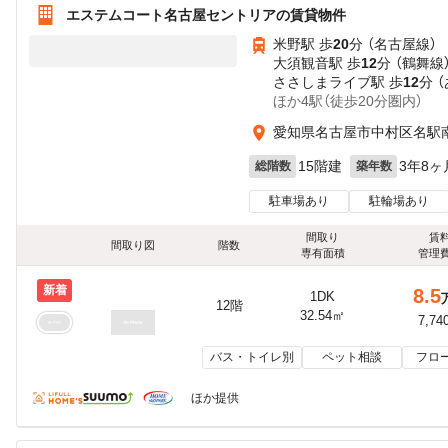
エステムコート名古屋セントリアの賃貸物件
米野駅 歩
20
分 （名古屋線）
大須観音駅 歩
12
分 （鶴舞線
ささしまライブ駅 歩
12
分 
ほか4駅（徒歩20分圏内）
愛知県名古屋市中村区名駅南
15階建
3年8ヶ
総階数
築年数
駐車場あり
駐輪場あり
間取り
賃
間取り図
階数
専有面積
管理
新着
8.5
1DK
12階
32.54㎡
7,74
バス・トイレ別
ペット相談
フロ
ほか提供