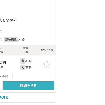
（あおなみ線）
町
月
木造
建物構造
料
敷金
お気に入り
費等
礼金
不要
敷
万円
不要
0円
礼
人不要
詳細を見る
を見る