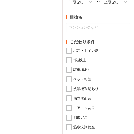
〜
建物名
こだわり条件
バス・トイレ別
2階以上
駐車場あり
ペット相談
洗濯機置場あり
独立洗面台
エアコンあり
都市ガス
温水洗浄便座