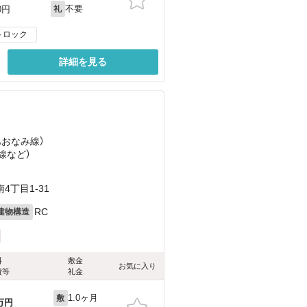
不要
0円
礼
トロック
詳細を見る
あおなみ線）
線
など
）
丁目1-31
RC
建物構造
料
敷金
お気に入り
費等
礼金
1.0ヶ月
敷
万円