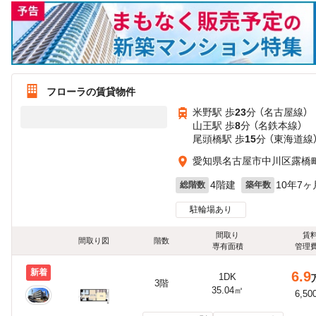
フローラの賃貸物件
米野駅 歩
23
分 （名古屋線）
山王駅 歩
8
分 （名鉄本線）
尾頭橋駅 歩
15
分 （東海道線
愛知県名古屋市中川区露橋町
4階建
10年7ヶ
総階数
築年数
駐輪場あり
間取り
賃
間取り図
階数
専有面積
管理
新着
6.9
1DK
3階
35.04㎡
6,50