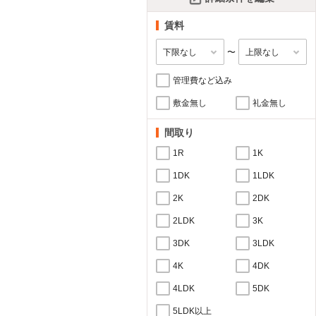
賃料
〜
管理費など込み
敷金無し
礼金無し
間取り
1R
1K
1DK
1LDK
2K
2DK
2LDK
3K
3DK
3LDK
4K
4DK
4LDK
5DK
5LDK以上