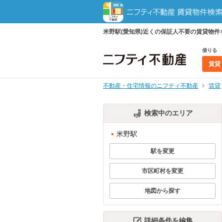
米野駅(愛知県)近くの保証人不要の賃貸物
借りる
賃貸
不動産・住宅情報のニフティ不動産
賃貸
検索中のエリア
米野駅
駅を変更
市区町村を変更
地図から探す
詳細条件を編集