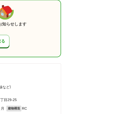
お知らせします
取る
線
など
）
目29-25
ヶ月
RC
建物構造