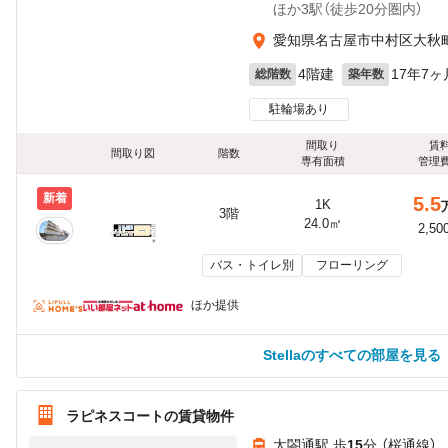
ほか3駅（徒歩20分圏内）
愛知県名古屋市中村区大秋町2
4階建
17年7ヶ
総階数
築年数
駐輪場あり
間取り
賃
間取り図
階数
専有面積
管理
新着
5.5
1K
3階
24.0㎡
2,50
バス・トイレ別
フローリング
ほか提供
Stellaのすべての部屋を見る
ラピネスコートの賃貸物件
太閤通駅 歩
15
分 （桜通線）