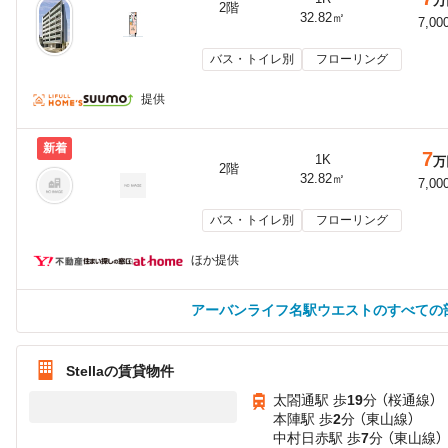
万
2階
32.82㎡
7,00
バス・トイレ別
フローリング
提供
新着
7
1K
万
2階
32.82㎡
7,00
バス・トイレ別
フローリング
ほか提供
アーバンライフ名駅ウエストのすべての
Stellaの賃貸物件
太閤通駅 歩
19
分 （桜通線）
本陣駅 歩
2
分 （東山線）
中村日赤駅 歩
7
分 （東山線）