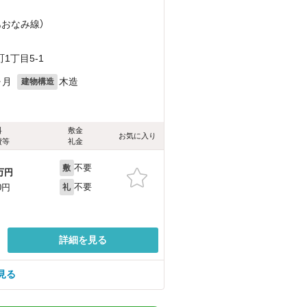
あおなみ線）
1丁目5-1
ヶ月
木造
建物構造
料
敷金
お気に入り
費等
礼金
不要
敷
万円
不要
0円
礼
詳細を見る
見る