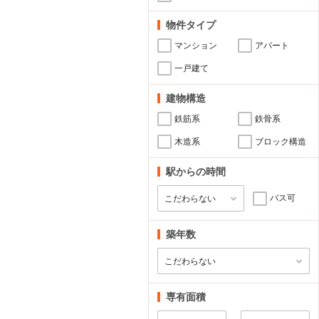
物件タイプ
マンション
アパート
一戸建て
建物構造
鉄筋系
鉄骨系
木造系
ブロック構造
駅からの時間
バス可
築年数
専有面積