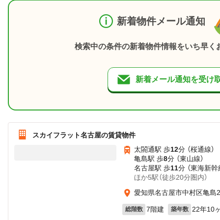
新着物件メール通知
検索中の条件の新着物件情報をいち早く
新着メール通知を受け
スカイフラット名古屋の賃貸物件
太閤通駅 歩
12
分 （桜通線）
亀島駅 歩
8
分 （東山線）
名古屋駅 歩
11
分 （東海新幹
ほか5駅（徒歩20分圏内）
愛知県名古屋市中村区亀島2丁
7階建
22年10
総階数
築年数