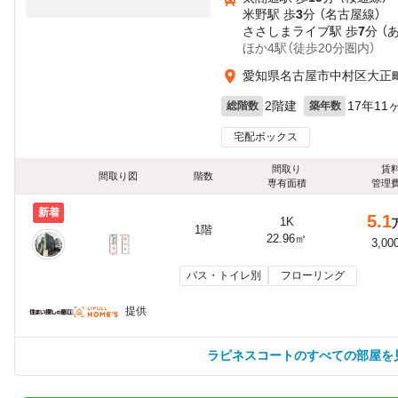
米野駅 歩
3
分 （名古屋線）
ささしまライブ駅 歩
7
分 （
ほか4駅（徒歩20分圏内）
愛知県名古屋市中村区大正町
2階建
17年11
総階数
築年数
宅配ボックス
間取り
賃
間取り図
階数
専有面積
管理
新着
5.1
1K
1階
22.96㎡
3,00
バス・トイレ別
フローリング
提供
ラピネスコートのすべての部屋を