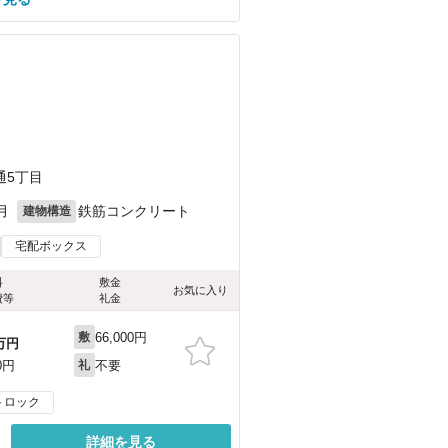
）
通5丁目
月
鉄筋コンクリート
建物構造
宅配ボックス
料
敷金
お気に入り
費等
礼金
66,000円
敷
万円
不要
0円
礼
トロック
詳細を見る