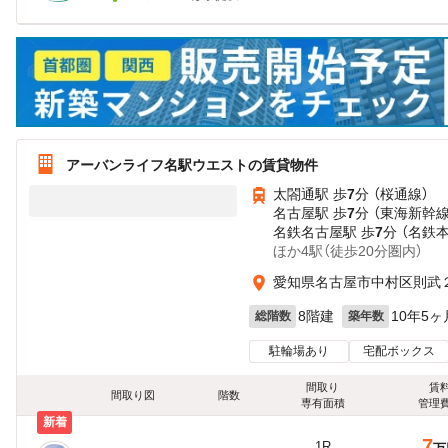
アーバンライフ名駅ウエストの賃貸物件
太閤通駅 歩
7
分 （桜通線）
名古屋駅 歩
7
分 （東海新幹
名鉄名古屋駅 歩
7
分 （名鉄
ほか4駅（徒歩20分圏内）
愛知県名古屋市中村区則武
8階建
10年5ヶ
総階数
築年数
駐輪場あり
宅配ボックス
間取り
賃
間取り図
階数
専有面積
管理
新着
7
1R