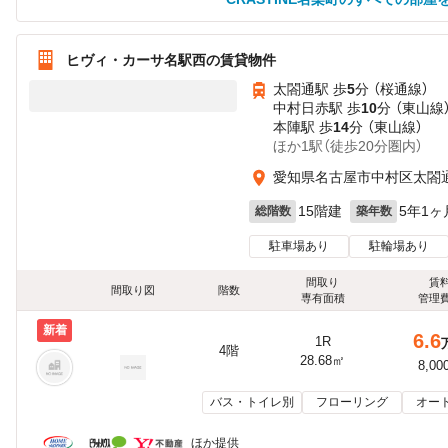
ヒヴィ・カーサ名駅西の賃貸物件
太閤通駅 歩
5
分 （桜通線）
中村日赤駅 歩
10
分 （東山線
本陣駅 歩
14
分 （東山線）
ほか1駅（徒歩20分圏内）
愛知県名古屋市中村区太閤
15階建
5年1ヶ
総階数
築年数
駐車場あり
駐輪場あり
間取り
賃
間取り図
階数
専有面積
管理
新着
6.6
1R
4階
28.68㎡
8,00
バス・トイレ別
フローリング
オー
ほか提供