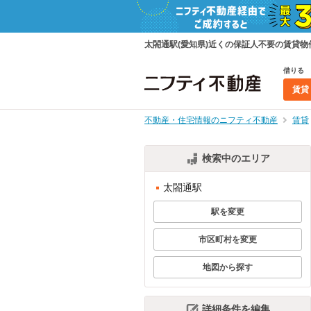
太閤通駅(愛知県)近くの保証人不要の賃貸
借りる
賃貸
不動産・住宅情報のニフティ不動産
賃貸
検索中のエリア
太閤通駅
駅を変更
市区町村を変更
地図から探す
詳細条件を編集