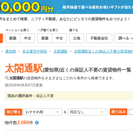
物件をまとめて検索、ニフティ不動産。あなたにピッタリの賃貸物件をみつけよう！
マンションを買う
一戸建てを買う
建てる
新築
中古
新築
中古
土地
不動産会社
調べる
愛知県
名古屋市中村区
太閤通駅
太閤通駅近くの保証人不要の賃貸物
太閤通駅
(愛知県)近くの保証人不要の賃貸物件一覧
太閤通駅
の賃貸物件をさまざまなこだわり条件から検索できます。
2026年08月07日
更新
現在の選択条件：
保証人不要
絞り込み
並び替え
＆
2,080
物件数
件