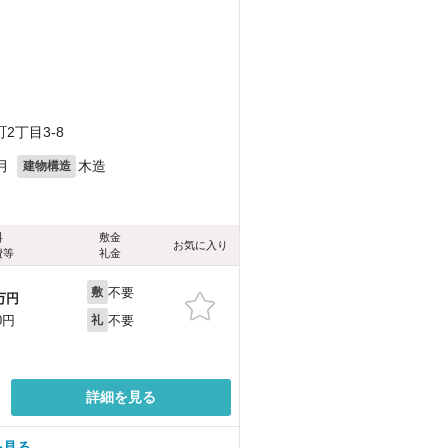
）
）
2丁目3-8
月
木造
建物構造
料
敷金
お気に入り
費等
礼金
不要
敷
万円
不要
0円
礼
詳細を見る
を見る