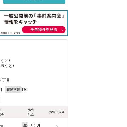
線
など
）
本線
など
）
２丁目
月
RC
建物構造
料
敷金
お気に入り
費等
礼金
1.0ヶ月
敷