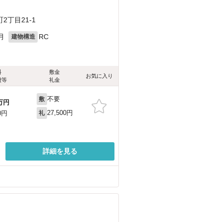
丁目21-1
月
RC
建物構造
料
敷金
お気に入り
費等
礼金
不要
敷
万円
27,500円
0円
礼
詳細を見る