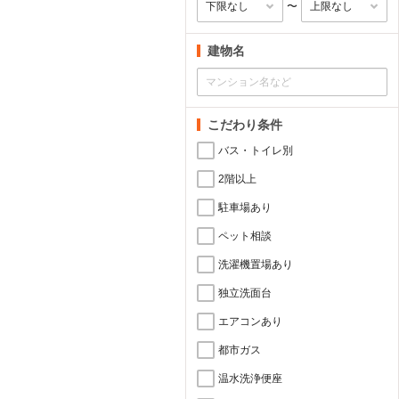
〜
建物名
こだわり条件
バス・トイレ別
2階以上
駐車場あり
ペット相談
洗濯機置場あり
独立洗面台
エアコンあり
都市ガス
温水洗浄便座