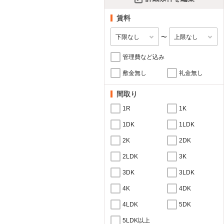
賃料
〜
管理費など込み
敷金無し
礼金無し
間取り
1R
1K
1DK
1LDK
2K
2DK
2LDK
3K
3DK
3LDK
4K
4DK
4LDK
5DK
5LDK以上