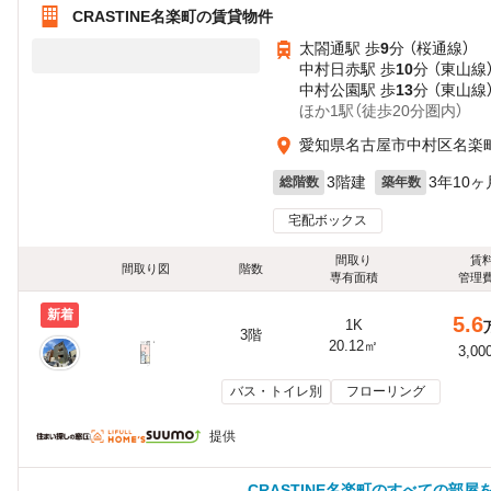
CRASTINE名楽町の賃貸物件
太閤通駅 歩
9
分 （桜通線）
中村日赤駅 歩
10
分 （東山線
中村公園駅 歩
13
分 （東山線
ほか1駅（徒歩20分圏内）
愛知県名古屋市中村区名楽町
3階建
3年10ヶ
総階数
築年数
宅配ボックス
間取り
賃
間取り図
階数
専有面積
管理
新着
5.6
1K
3階
20.12㎡
3,00
バス・トイレ別
フローリング
提供
CRASTINE名楽町のすべての部屋