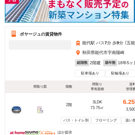
ボヤージュの賃貸物件
能代駅 バス
7
分 歩
9
分 （五能
秋田県能代市字南陽崎
2階建
18年5ヶ
総階数
築年数
駐車場あり
駐輪場あり
間取り
賃
間取り図
階数
専有面積
管理
6.25
3LDK
2階
73.75㎡
3,50
バス・トイレ別
フローリング
追い
ほか提供