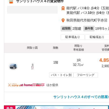
サンリットハウス４の賃貸物件
能代駅 バス
6
分 歩
4
分 （五能
東能代駅 バス
10
分 歩
6
分 
秋田県能代市能代町字赤沼
2階建
18年5ヶ
総階数
築年数
駐車場あり
駐輪場あり
間取り
賃
間取り図
階数
専有面積
管理
4.85
1R
1階
32.71㎡
2,90
バス・トイレ別
フローリング
ほか提供
サンリットハウス４のすべての部屋