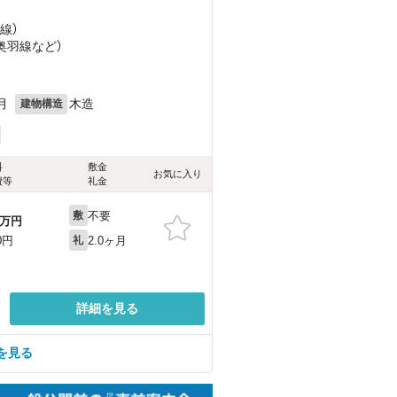
線）
（奥羽線
など
）
月
木造
建物構造
料
敷金
お気に入り
費等
礼金
不要
敷
万円
2.0ヶ月
0円
礼
詳細を見る
を見る