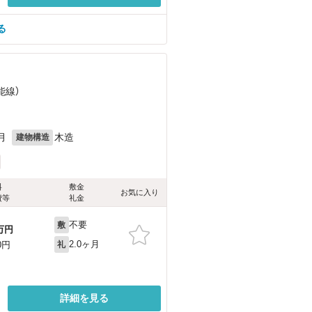
る
能線）
月
木造
建物構造
料
敷金
お気に入り
費等
礼金
不要
敷
万円
2.0ヶ月
0円
礼
詳細を見る