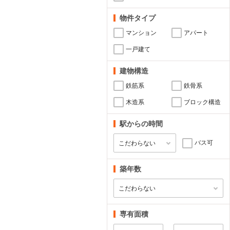
物件タイプ
マンション
アパート
一戸建て
建物構造
鉄筋系
鉄骨系
木造系
ブロック構造
駅からの時間
バス可
築年数
専有面積