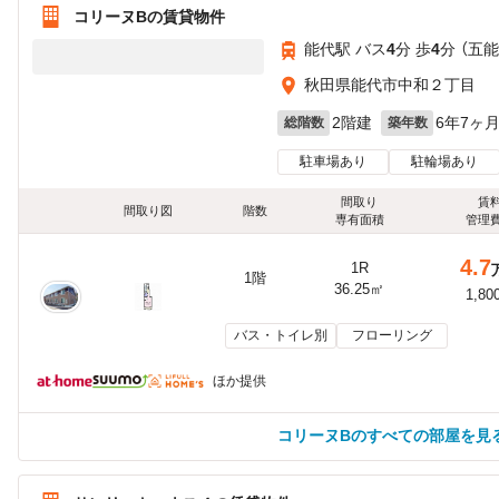
コリーヌBの賃貸物件
能代駅 バス
4
分 歩
4
分 （五能
秋田県能代市中和２丁目
2階建
6年7ヶ
総階数
築年数
駐車場あり
駐輪場あり
間取り
賃
間取り図
階数
専有面積
管理
4.7
1R
1階
36.25㎡
1,80
バス・トイレ別
フローリング
ほか提供
コリーヌBのすべての部屋を見