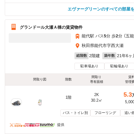
エヴァーグリーンのすべての部屋
グランドール大瀬Ａ棟の賃貸物件
能代駅 バス
5
分 歩
2
分 （五能
秋田県能代市字西大瀬
2階建
21年6ヶ
総階数
築年数
駐車場あり
駐輪場あり
間取り
賃
間取り図
階数
専有面積
管理
5.3
2K
1階
30.2㎡
5,00
バス・トイレ別
フローリング
追い
提供