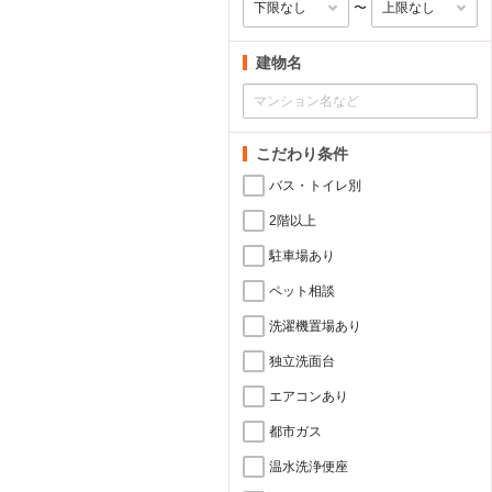
〜
建物名
こだわり条件
バス・トイレ別
2階以上
駐車場あり
ペット相談
洗濯機置場あり
独立洗面台
エアコンあり
都市ガス
温水洗浄便座