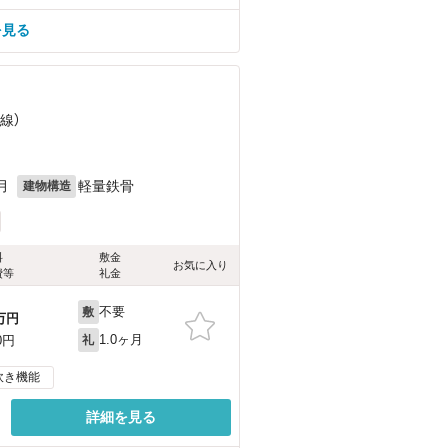
を見る
線）
月
軽量鉄骨
建物構造
料
敷金
お気に入り
費等
礼金
不要
敷
万円
1.0ヶ月
0円
礼
炊き機能
詳細を見る