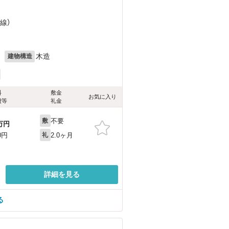
線）
月
木造
建物構造
料
敷金
お気に入り
費等
礼金
不要
敷
万円
2.0ヶ月
0円
礼
詳細を見る
る