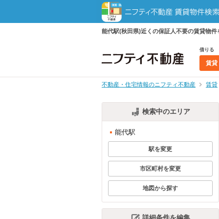
能代駅(秋田県)近くの保証人不要の賃貸物
借りる
賃貸
不動産・住宅情報のニフティ不動産
賃貸
検索中のエリア
能代駅
駅を変更
市区町村を変更
地図から探す
詳細条件を編集