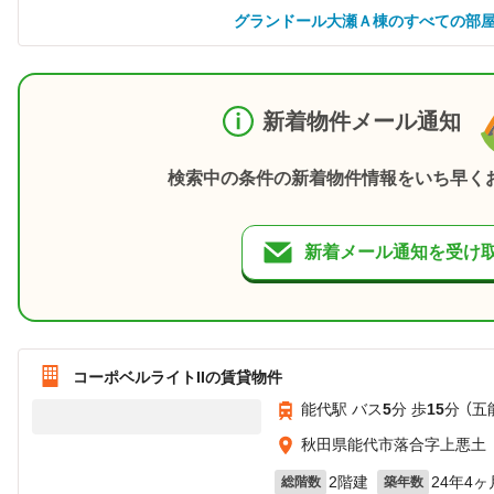
グランドール大瀬Ａ棟のすべての部
新着物件メール通知
検索中の条件の新着物件情報をいち早く
新着メール通知を受け
コーポベルライトIIの賃貸物件
能代駅 バス
5
分 歩
15
分 （五
秋田県能代市落合字上悪土
2階建
24年4ヶ
総階数
築年数