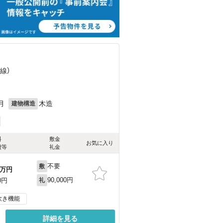
線）
月
木造
建物構造
料
敷金
お気に入り
費等
礼金
不要
敷
万円
90,000円
0円
礼
炊き機能
詳細を見る