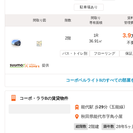
駐車場あり
間取り
賃
間取り図
階数
専有面積
管理
3.9
1R
2階
36.91㎡
不
バス・トイレ別
フローリング
保証
提供
コーポベルライトIIのすべての部屋
コーポ・ララBの賃貸物件
能代駅 歩
29
分 （五能線）
秋田県能代市字鳥小屋
2階建
28年5ヶ
総階数
築年数