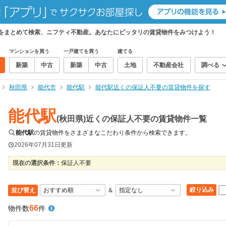
件をまとめて検索、ニフティ不動産。あなたにピッタリの賃貸物件をみつけよう！
マンションを買う
一戸建てを買う
建てる
新築
中古
新築
中古
土地
不動産会社
調べる
秋田県
能代市
能代駅
能代駅近くの保証人不要の賃貸物件を探す
能代駅
(秋田県)近くの保証人不要の賃貸物件一覧
能代駅
の賃貸物件をさまざまなこだわり条件から検索できます。
2026年07月31日
更新
現在の選択条件：
保証人不要
絞り込み
並び替え
＆
66
物件数
件