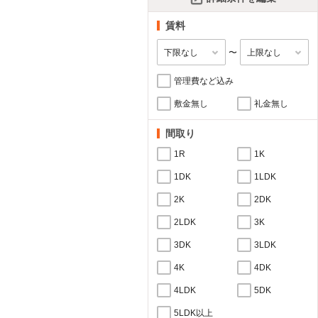
賃料
〜
管理費など込み
敷金無し
礼金無し
間取り
1R
1K
1DK
1LDK
2K
2DK
2LDK
3K
3DK
3LDK
4K
4DK
4LDK
5DK
5LDK以上