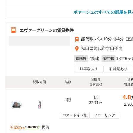
ボヤージュのすべての部屋を見
エヴァーグリーンの賃貸物件
能代駅 バス
10
分 歩
4
分 （五
秋田県能代市字田子向
2階建
18年6ヶ
総階数
築年数
駐車場あり
駐輪場あり
間取り
賃
間取り図
階数
専有面積
管理
4.8
1K
1階
32.71㎡
2,90
バス・トイレ別
フローリング
提供