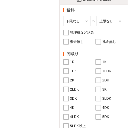
賃料
〜
管理費など込み
敷金無し
礼金無し
間取り
1R
1K
1DK
1LDK
2K
2DK
2LDK
3K
3DK
3LDK
4K
4DK
4LDK
5DK
5LDK以上