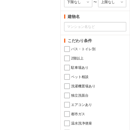
〜
建物名
こだわり条件
バス・トイレ別
2階以上
駐車場あり
ペット相談
洗濯機置場あり
独立洗面台
エアコンあり
都市ガス
温水洗浄便座