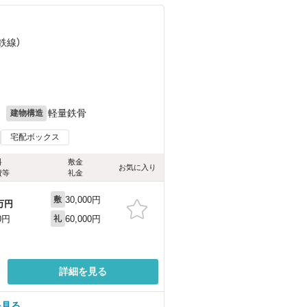
鉄線）
月
軽量鉄骨
建物構造
宅配ボックス
料
敷金
お気に入り
費等
礼金
30,000円
敷
万円
60,000円
0円
礼
詳細を見る
を見る