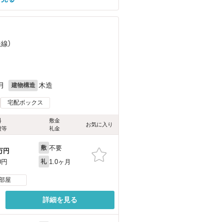
鉄線）
月
木造
建物構造
宅配ボックス
料
敷金
お気に入り
費等
礼金
不要
敷
万円
1.0ヶ月
0円
礼
部屋
詳細を見る