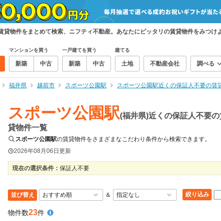
の賃貸物件をまとめて検索、ニフティ不動産。あなたにピッタリの賃貸物件をみつけ
マンションを買う
一戸建てを買う
建てる
新築
中古
新築
中古
土地
不動産会社
調べる
福井県
越前市
スポーツ公園駅
スポーツ公園駅近くの保証人不要の賃
スポーツ公園駅
(福井県)近くの保証人不要の
貸物件一覧
スポーツ公園駅
の賃貸物件をさまざまなこだわり条件から検索できます。
2026年08月06日
更新
現在の選択条件：
保証人不要
絞り込み
並び替え
＆
23
物件数
件