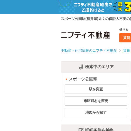
スポーツ公園駅(福井県)近くの保証人不要
借りる
賃貸
不動産・住宅情報のニフティ不動産
賃貸
検索中のエリア
スポーツ公園駅
駅を変更
市区町村を変更
地図から探す
詳細条件を編集