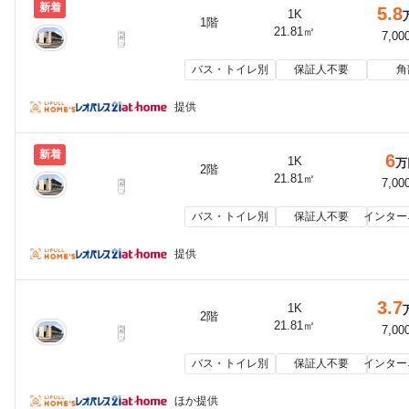
新着
5.8
1K
1階
21.81㎡
7,00
バス・トイレ別
保証人不要
角
提供
新着
6
1K
万
2階
21.81㎡
7,00
バス・トイレ別
保証人不要
インター
提供
3.7
1K
2階
21.81㎡
7,00
バス・トイレ別
保証人不要
インター
ほか提供