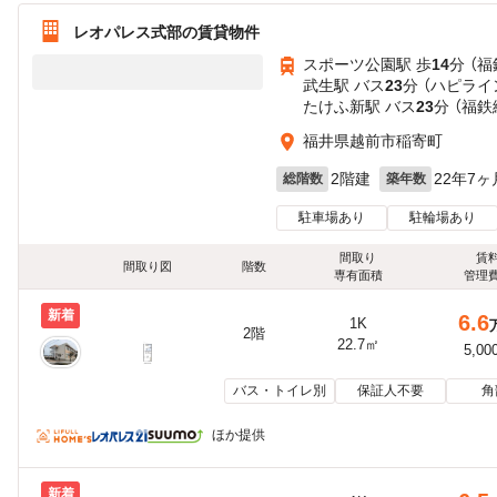
レオパレス式部の賃貸物件
スポーツ公園駅 歩
14
分 （福
武生駅 バス
23
分 （ハピライ
たけふ新駅 バス
23
分 （福鉄
福井県越前市稲寄町
2階建
22年7ヶ
総階数
築年数
駐車場あり
駐輪場あり
間取り
賃
間取り図
階数
専有面積
管理
新着
6.6
1K
2階
22.7㎡
5,00
バス・トイレ別
保証人不要
角
ほか提供
新着