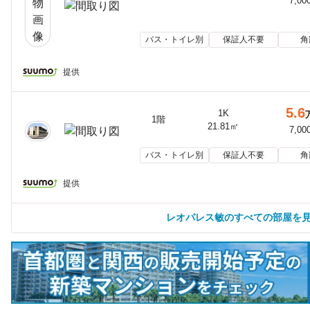
7,00
バス・トイレ別
保証人不要
角
提供
5.6
1K
1階
21.81㎡
7,00
バス・トイレ別
保証人不要
角
提供
レオパレス敏のすべての部屋を