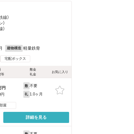
鉄線）
ン）
線）
月
軽量鉄骨
建物構造
宅配ボックス
料
敷金
お気に入り
費等
礼金
不要
敷
万円
1.0ヶ月
0円
礼
部屋
詳細を見る
不要
敷