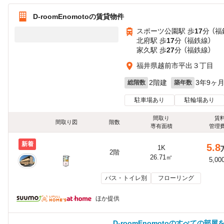
D-roomEnomotoの賃貸物件
スポーツ公園駅 歩
17
分 （福
北府駅 歩
17
分 （福鉄線）
家久駅 歩
27
分 （福鉄線）
福井県越前市平出３丁目
2階建
3年9ヶ
総階数
築年数
駐車場あり
駐輪場あり
間取り
賃
間取り図
階数
専有面積
管理
新着
5.8
1K
2階
26.71㎡
5,00
バス・トイレ別
フローリング
ほか提供
D-roomEnomotoのすべての部屋