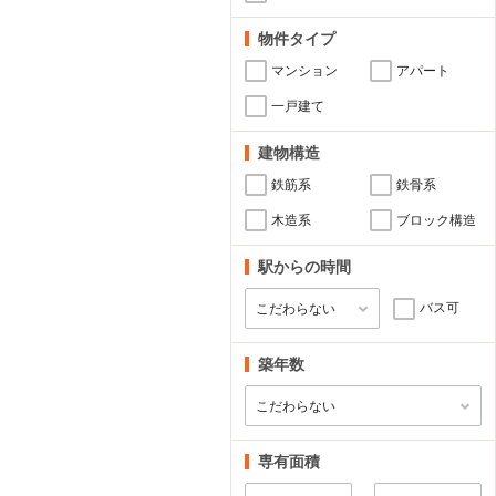
物件タイプ
マンション
アパート
一戸建て
建物構造
鉄筋系
鉄骨系
木造系
ブロック構造
駅からの時間
バス可
築年数
専有面積