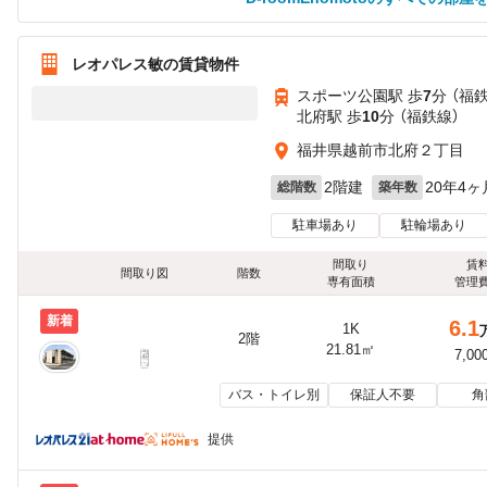
レオパレス敏の賃貸物件
スポーツ公園駅 歩
7
分 （福
北府駅 歩
10
分 （福鉄線）
福井県越前市北府２丁目
2階建
20年4ヶ
総階数
築年数
駐車場あり
駐輪場あり
間取り
賃
間取り図
階数
専有面積
管理
新着
6.1
1K
2階
21.81㎡
7,00
バス・トイレ別
保証人不要
角
提供