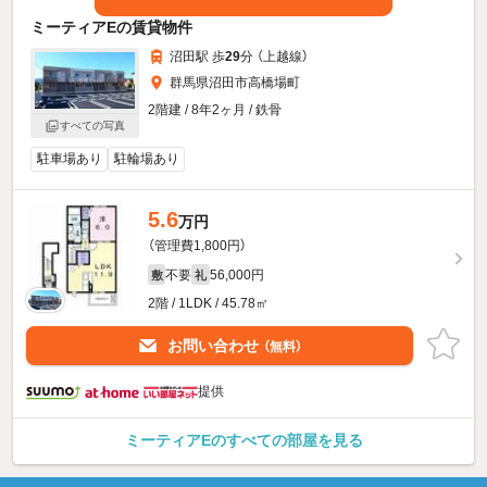
ミーティアEの賃貸物件
沼田駅 歩
29
分 （上越線）
群馬県沼田市高橋場町
2階建 / 8年2ヶ月 / 鉄骨
すべての写真
駐車場あり
駐輪場あり
5.6
万円
（管理費1,800円）
不要
56,000円
敷
礼
2階 / 1LDK / 45.78㎡
お問い合わせ
（無料）
提供
ミーティアEのすべての部屋を見る