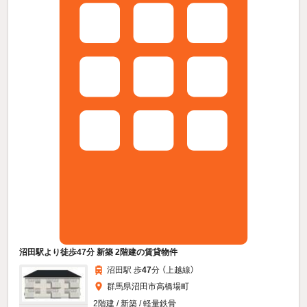
沼田駅より徒歩47分 新築 2階建の賃貸物件
沼田駅 歩
47
分 （上越線）
群馬県沼田市高橋場町
2階建 / 新築 / 軽量鉄骨