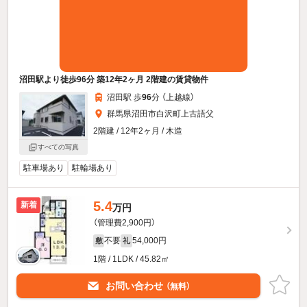
沼田駅より徒歩96分 築12年2ヶ月 2階建の賃貸物件
沼田駅 歩
96
分 （上越線）
群馬県沼田市白沢町上古語父
2階建 / 12年2ヶ月 / 木造
すべての写真
駐車場あり
駐輪場あり
5.4
新着
万円
（管理費2,900円）
不要
54,000円
敷
礼
1階 / 1LDK / 45.82㎡
お問い合わせ
（無料）