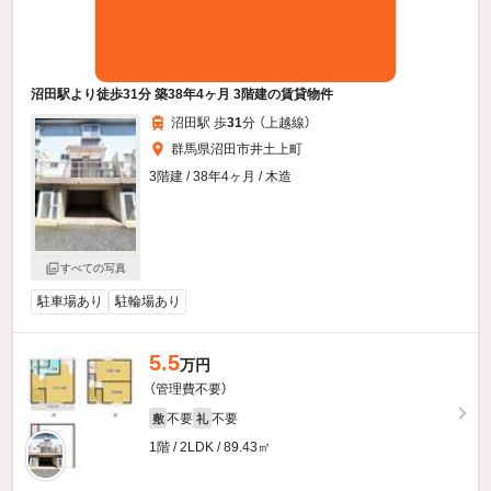
沼田駅より徒歩31分 築38年4ヶ月 3階建の賃貸物件
沼田駅 歩
31
分 （上越線）
群馬県沼田市井土上町
3階建 / 38年4ヶ月 / 木造
すべての写真
駐車場あり
駐輪場あり
5.5
万円
（管理費不要）
不要
不要
敷
礼
1階 / 2LDK / 89.43㎡