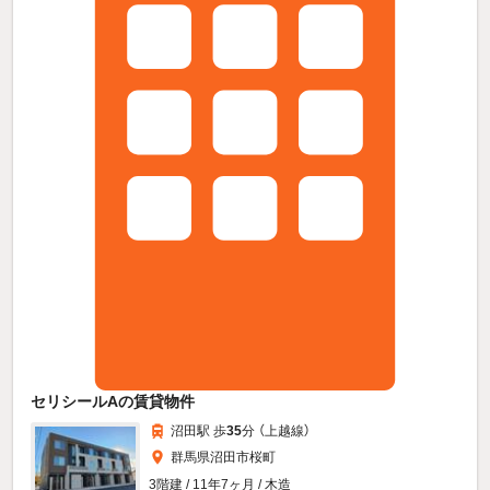
セリシールAの賃貸物件
沼田駅 歩
35
分 （上越線）
群馬県沼田市桜町
3階建 / 11年7ヶ月 / 木造