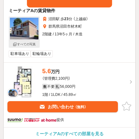
ミーティアAの賃貸物件
沼田駅 歩
23
分 （上越線）
群馬県沼田市材木町
2階建 / 13年5ヶ月 / 木造
すべての写真
駐車場あり
駐輪場あり
5.6
万円
（管理費2,100円）
不要
56,000円
敷
礼
1階 / 1LDK / 45.89㎡
お問い合わせ
（無料）
提供
ミーティアAのすべての部屋を見る