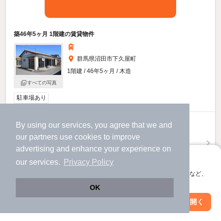
築46年5ヶ月 1階建の賃貸物件
群馬県沼田市下久屋町
1階建 / 46年5ヶ月 / 木造
すべての写真
駐車場あり
3.9
By using our services, you agree that we and
万円
our
partners
use cookies to improve
（管理費不要）
advertising and enhance your experience on
不要
不要
敷
礼
アプリに切り替えて、サクサクお部屋探し
our services.
Privacy Policy
- / 3DK / 44.55㎡
会員登録なしですぐ使える。マップ検索やお気に入り保存など、
お問い合わせ
アプリ限定の便利な機能が使えます！
（無料）
OK
Web版で続行
アプリを開く
提供
市区町村を変更
絞り込み条件を変更