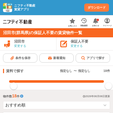
ニフティ不動産
ダウンロード
賃貸アプリ
お知らせ
閲覧履歴
マイページ
お気に入り
沼田市(群馬県)の保証人不要の賃貸物件一覧
沼田市
保証人不要
変更する
変更する
条件を保存
新着通知
アプリで探す
賃料で探す
指定なし
〜
指定なし
18
件
指定した賃料で絞り込む
18
物件数
件
2026年08月08日
更新