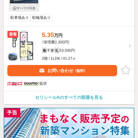
すべての写真
駐車場あり
駐輪場あり
5.35
新着
万円
（管理費2,300円）
不要
53,500円
敷
礼
2階 / 1LDK / 41.27㎡
お問い合わせ
（無料）
提供
セリシールAのすべての部屋を見る