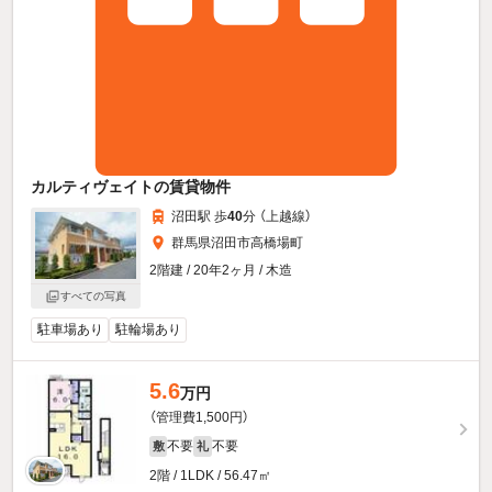
カルティヴェイトの賃貸物件
沼田駅 歩
40
分 （上越線）
群馬県沼田市高橋場町
2階建 / 20年2ヶ月 / 木造
すべての写真
駐車場あり
駐輪場あり
5.6
万円
（管理費1,500円）
不要
不要
敷
礼
2階 / 1LDK / 56.47㎡