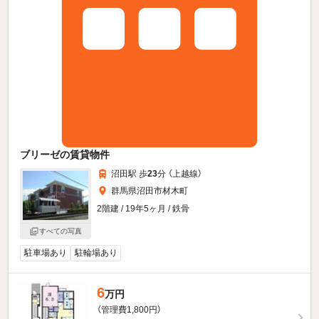
ブリーゼの賃貸物件
沼田駅 歩
23
分 （上越線）
群馬県沼田市材木町
2階建 / 19年5ヶ月 / 鉄骨
すべての写真
駐車場あり
駐輪場あり
6
万円
（管理費1,800円）