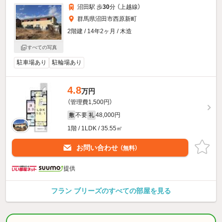
沼田駅 歩
30
分 （上越線）
群馬県沼田市西原新町
2階建 / 14年2ヶ月 / 木造
すべての写真
駐車場あり
駐輪場あり
4.8
万円
（管理費1,500円）
不要
48,000円
敷
礼
1階 / 1LDK / 35.55㎡
お問い合わせ
（無料）
提供
フラン ブリーズのすべての部屋を見る