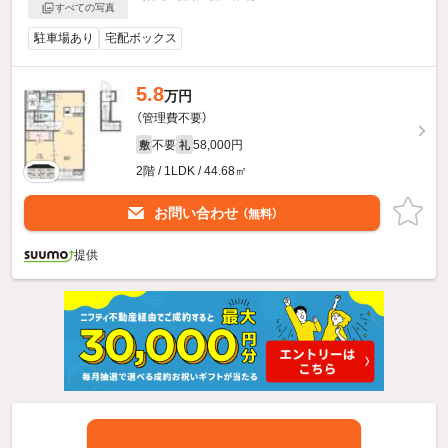
すべての写真
駐車場あり
宅配ボックス
5.8
万円
（管理費不要）
不要
58,000円
敷
礼
2階 / 1LDK / 44.68㎡
お問い合わせ
（無料）
提供