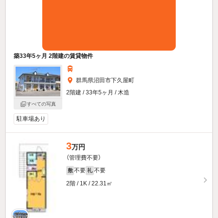
築33年5ヶ月 2階建の賃貸物件
群馬県沼田市下久屋町
2階建 / 33年5ヶ月 / 木造
すべての写真
駐車場あり
3
万円
（管理費不要）
不要
不要
敷
礼
2階 / 1K / 22.31㎡