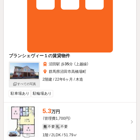
ブランシェヴィー１の賃貸物件
沼田駅 歩
35
分 （上越線）
群馬県沼田市高橋場町
2階建 / 22年6ヶ月 / 木造
すべての写真
駐車場あり
駐輪場あり
5.3
万円
（管理費1,700円）
不要
不要
敷
礼
1階 / 2LDK / 51.79㎡