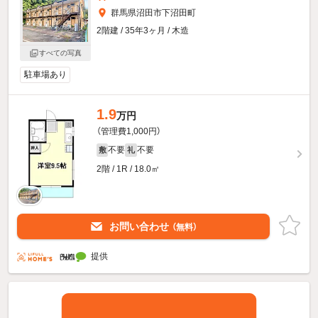
群馬県沼田市下沼田町
2階建 / 35年3ヶ月 / 木造
すべての写真
駐車場あり
1.9
万円
（管理費1,000円）
不要
不要
敷
礼
2階 / 1R / 18.0㎡
お問い合わせ
（無料）
提供