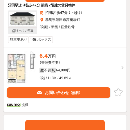
沼田駅より徒歩47分 新築 2階建の賃貸物件
沼田駅 歩
47
分 （上越線）
群馬県沼田市高橋場町
2階建 / 新築 / 軽量鉄骨
すべての写真
駐車場あり
宅配ボックス
6.4
万円
（管理費不要）
不要
64,000円
敷
礼
2階 / 1LDK / 49.89㎡
お問い合わせ
（無料）
提供