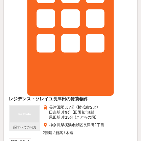
レジデンス・ソレイユ長津田の賃貸物件
長津田駅 歩
7
分 （横浜線
など
）
田奈駅 歩
9
分 （田園都市線）
恩田駅 歩
25
分 （こどもの国）
神奈川県横浜市緑区長津田2丁目
すべての写真
2階建 / 新築 / 木造