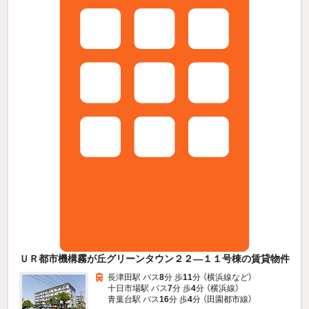
ＵＲ都市機構霧が丘グリーンタウン２２—１１号棟の賃貸物件
長津田駅 バス
8
分 歩
11
分 （横浜線
など
）
十日市場駅 バス
7
分 歩
4
分 （横浜線）
青葉台駅 バス
16
分 歩
4
分 （田園都市線）