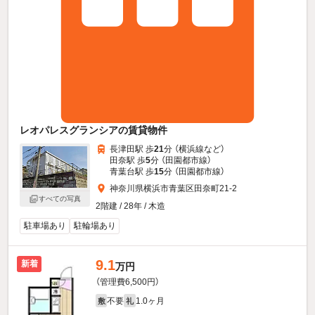
レオパレスグランシアの賃貸物件
長津田駅 歩
21
分 （横浜線
など
）
田奈駅 歩
5
分 （田園都市線）
青葉台駅 歩
15
分 （田園都市線）
神奈川県横浜市青葉区田奈町21-2
すべての写真
2階建 / 28年 / 木造
駐車場あり
駐輪場あり
9.1
新着
万円
（管理費6,500円）
不要
1.0ヶ月
敷
礼