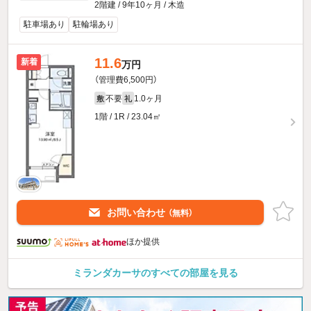
2階建 / 9年10ヶ月 / 木造
駐車場あり
駐輪場あり
11.6
新着
万円
（管理費6,500円）
不要
1.0ヶ月
敷
礼
1階 / 1R / 23.04㎡
お問い合わせ
（無料）
ほか提供
ミランダカーサのすべての部屋を見る