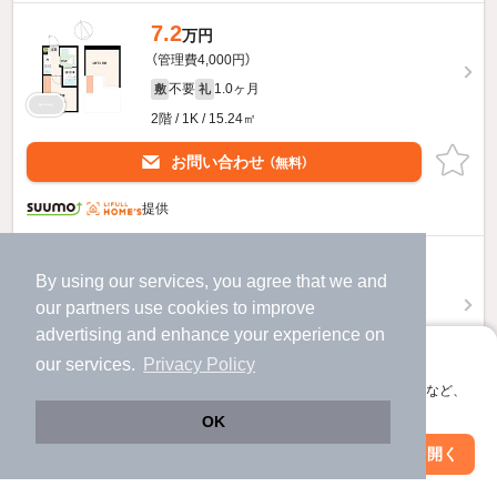
7.2
万円
（管理費4,000円）
不要
1.0ヶ月
敷
礼
2階 / 1K / 15.24㎡
お問い合わせ
（無料）
提供
7.3
万円
By using our services, you agree that we and
（管理費4,000円）
our
partners
use cookies to improve
不要
1.0ヶ月
敷
礼
advertising and enhance your experience on
2階 / 1K / 15.56㎡
アプリに切り替えて、サクサクお部屋探し
our services.
Privacy Policy
会員登録なしですぐ使える。マップ検索やお気に入り保存など、
お問い合わせ
（無料）
アプリ限定の便利な機能が使えます！
OK
提供
Web版で続行
アプリを開く
駅・沿線を変更
絞り込み条件を変更