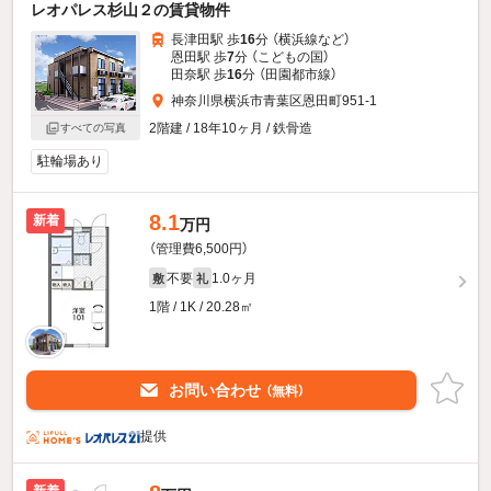
レオパレス杉山２の賃貸物件
長津田駅 歩
16
分 （横浜線
など
）
恩田駅 歩
7
分 （こどもの国）
田奈駅 歩
16
分 （田園都市線）
神奈川県横浜市青葉区恩田町951-1
2階建 / 18年10ヶ月 / 鉄骨造
すべての写真
駐輪場あり
8.1
新着
万円
（管理費6,500円）
不要
1.0ヶ月
敷
礼
1階 / 1K / 20.28㎡
お問い合わせ
（無料）
提供
新着