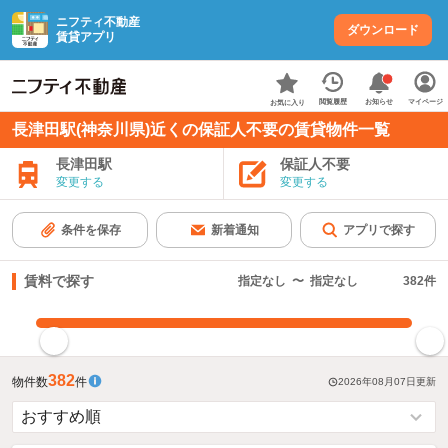
ニフティ不動産
ダウンロード
賃貸アプリ
お知らせ
閲覧履歴
マイページ
お気に入り
長津田駅(神奈川県)近くの保証人不要の賃貸物件一覧
長津田駅
保証人不要
変更する
変更する
条件を保存
新着通知
アプリで探す
賃料で探す
指定なし
〜
指定なし
382
件
指定した賃料で絞り込む
382
物件数
件
2026年08月07日
更新