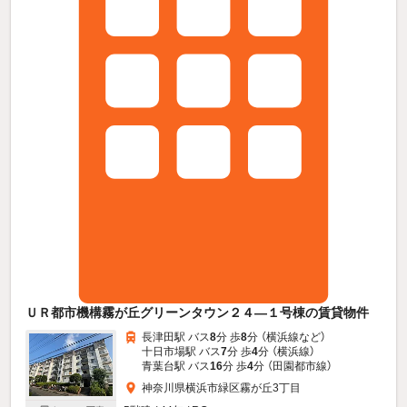
ＵＲ都市機構霧が丘グリーンタウン２４—１号棟の賃貸物件
長津田駅 バス
8
分 歩
8
分 （横浜線
など
）
十日市場駅 バス
7
分 歩
4
分 （横浜線）
青葉台駅 バス
16
分 歩
4
分 （田園都市線）
神奈川県横浜市緑区霧が丘3丁目