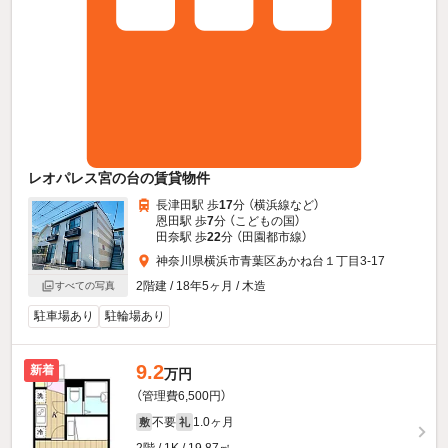
レオパレス宮の台の賃貸物件
長津田駅 歩
17
分 （横浜線
など
）
恩田駅 歩
7
分 （こどもの国）
田奈駅 歩
22
分 （田園都市線）
神奈川県横浜市青葉区あかね台１丁目3-17
2階建 / 18年5ヶ月 / 木造
すべての写真
駐車場あり
駐輪場あり
9.2
新着
万円
（管理費6,500円）
不要
1.0ヶ月
敷
礼