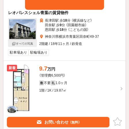
レオパレスシェル青葉の賃貸物件
長津田駅 歩
18
分 （横浜線
など
）
田奈駅 歩
9
分 （田園都市線）
恩田駅 歩
18
分 （こどもの国）
神奈川県横浜市青葉区田奈町49-37
2階建 / 18年11ヶ月 / 鉄骨造
すべての写真
駐車場あり
駐輪場あり
9.7
新着
万円
（管理費6,500円）
不要
1.0ヶ月
敷
礼
1階 / 1K / 19.87㎡
お問い合わせ
（無料）