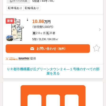
5階建 / 44年 / RC
すべての写真
駐車場あり
駐輪場あり
10.86
新着
万円
（管理費5,000円）
2.0ヶ月
不要
敷
礼
5階 / 3LDK / 84.06㎡
お問い合わせ
（無料）
提供
ＵＲ都市機構霧が丘グリーンタウン２４—１号棟のすべての部
屋を見る