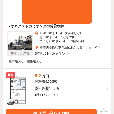
レオネクストカミオンダの賃貸物件
長津田駅 歩
18
分 （横浜線
など
）
恩田駅 歩
9
分 （こどもの国）
つくし野駅 歩
28
分 （田園都市線）
神奈川県横浜市青葉区あかね台１丁目31-10
2階建 / 13年10ヶ月 / 木造
すべての写真
駐車場あり
駐輪場あり
9.2
新着
万円
（管理費6,500円）
不要
1.0ヶ月
敷
礼
1階 / 1K / 20.76㎡
お問い合わせ
（無料）