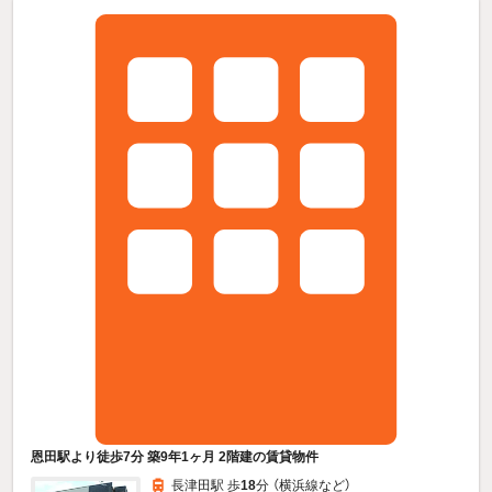
恩田駅より徒歩7分 築9年1ヶ月 2階建の賃貸物件
長津田駅 歩
18
分 （横浜線
など
）