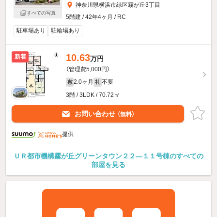
神奈川県横浜市緑区霧が丘3丁目
すべての写真
5階建 / 42年4ヶ月 / RC
駐車場あり
駐輪場あり
10.63
新着
万円
（管理費5,000円）
2.0ヶ月
不要
敷
礼
3階 / 3LDK / 70.72㎡
お問い合わせ
（無料）
提供
ＵＲ都市機構霧が丘グリーンタウン２２—１１号棟のすべての
部屋を見る