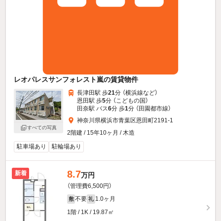
レオパレスサンフォレスト嵐の賃貸物件
長津田駅 歩
21
分 （横浜線
など
）
恩田駅 歩
5
分 （こどもの国）
田奈駅 バス
6
分 歩
1
分 （田園都市線）
神奈川県横浜市青葉区恩田町2191-1
すべての写真
2階建 / 15年10ヶ月 / 木造
駐車場あり
駐輪場あり
8.7
新着
万円
（管理費6,500円）
不要
1.0ヶ月
敷
礼
1階 / 1K / 19.87㎡