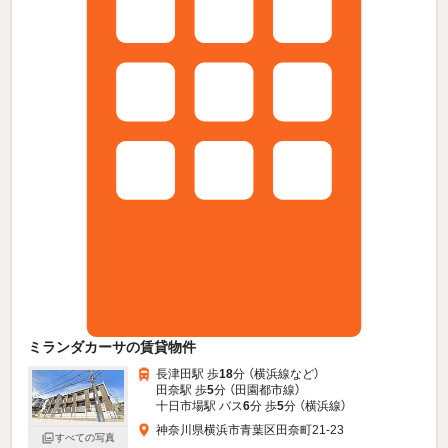
ミランダカーサの賃貸物件
長津田駅 歩
18
分 （横浜線
など
）
田奈駅 歩
5
分 （田園都市線）
十日市場駅 バス
6
分 歩
5
分 （横浜線）
神奈川県横浜市青葉区田奈町21-23
すべての写真