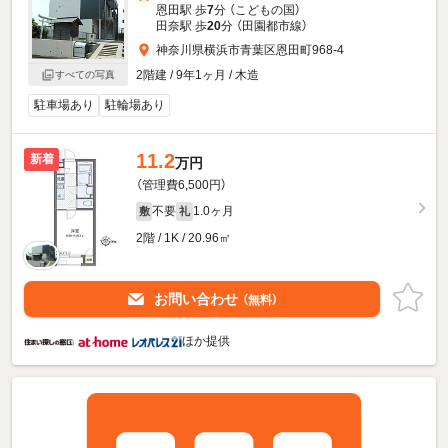
恩田駅 歩
7
分 （こどもの国）
田奈駅 歩
20
分 （田園都市線）
神奈川県横浜市青葉区恩田町968-4
2階建 / 9年1ヶ月 / 木造
すべての写真
駐車場あり
駐輪場あり
11.2
新着
万円
（管理費6,500円）
不要
1.0ヶ月
敷
礼
2階 / 1K / 20.96㎡
お問い合わせ
（無料）
ほか提供