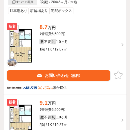
2階建 / 20年6ヶ月 / 木造
すべての写真
駐車場あり
駐輪場あり
宅配ボックス
8.7
新着
万円
（管理費6,500円）
不要
1.0ヶ月
敷
礼
1階 / 1K / 19.87㎡
お問い合わせ
（無料）
ほか提供
9.1
新着
万円
（管理費6,500円）
不要
1.0ヶ月
敷
礼
2階 / 1K / 19.87㎡