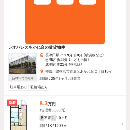
レオパレスあかね台の賃貸物件
長津田駅 バス
9
分 歩
8
分 （横浜線
など
）
恩田駅 歩
11
分 （こどもの国）
成瀬駅 歩
21
分 （横浜線）
神奈川県横浜市青葉区あかね台２丁目16-7
すべての写真
2階建 / 25年7ヶ月 / 鉄骨造
駐車場あり
駐輪場あり
8.3
新着
万円
（管理費6,500円）
不要
1.0ヶ月
敷
礼
2階 / 1K / 19.87㎡