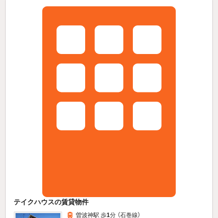
テイクハウスの賃貸物件
曽波神駅 歩
1
分 （石巻線）