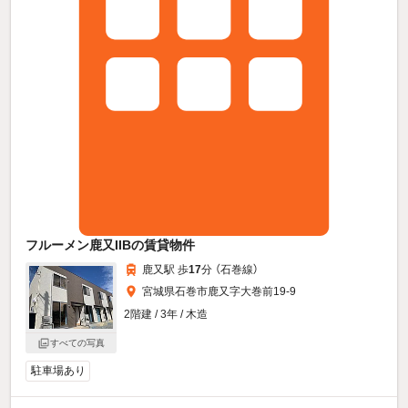
フルーメン鹿又IIBの賃貸物件
鹿又駅 歩
17
分 （石巻線）
宮城県石巻市鹿又字大巻前19-9
2階建 / 3年 / 木造
すべての写真
駐車場あり