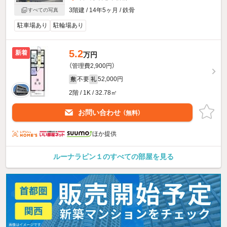
3階建 / 14年5ヶ月 / 鉄骨
すべての写真
駐車場あり
駐輪場あり
5.2
新着
万円
（管理費2,900円）
不要
52,000円
敷
礼
2階 / 1K / 32.78㎡
お問い合わせ
（無料）
ほか提供
ルーナラピン１のすべての部屋を見る