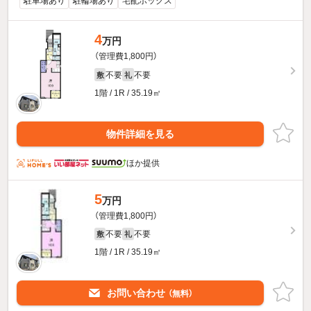
駐車場あり
駐輪場あり
宅配ボックス
4
万円
（管理費1,800円）
不要
不要
敷
礼
1階 / 1R / 35.19㎡
物件詳細を見る
ほか提供
5
万円
（管理費1,800円）
不要
不要
敷
礼
1階 / 1R / 35.19㎡
お問い合わせ
（無料）