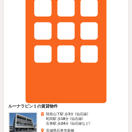
ルーナラピン１の賃貸物件
陸前山下駅 歩
3
分 （仙石線）
蛇田駅 歩
18
分 （仙石線）
石巻駅 歩
24
分 （仙石線
など
）
宮城県石巻市新橋