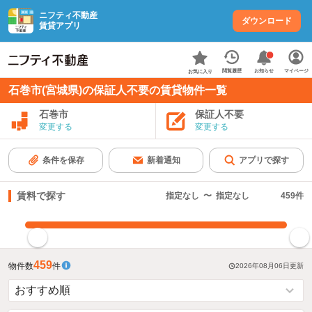
ニフティ不動産
ダウンロード
賃貸アプリ
お知らせ
閲覧履歴
マイページ
お気に入り
石巻市(宮城県)の保証人不要の賃貸物件一覧
石巻市
保証人不要
変更する
変更する
条件を保存
新着通知
アプリで探す
賃料で探す
指定なし
〜
指定なし
459
件
指定した賃料で絞り込む
459
物件数
件
2026年08月06日
更新