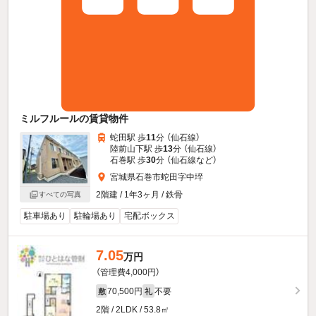
ミルフルールの賃貸物件
蛇田駅 歩
11
分 （仙石線）
陸前山下駅 歩
13
分 （仙石線）
石巻駅 歩
30
分 （仙石線
など
）
宮城県石巻市蛇田字中埣
2階建 / 1年3ヶ月 / 鉄骨
すべての写真
駐車場あり
駐輪場あり
宅配ボックス
7.05
万円
（管理費4,000円）
70,500円
不要
敷
礼
2階 / 2LDK / 53.8㎡