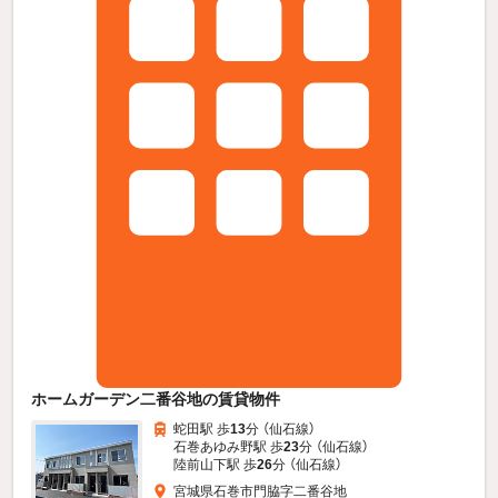
ホームガーデン二番谷地の賃貸物件
蛇田駅 歩
13
分 （仙石線）
石巻あゆみ野駅 歩
23
分 （仙石線）
陸前山下駅 歩
26
分 （仙石線）
宮城県石巻市門脇字二番谷地