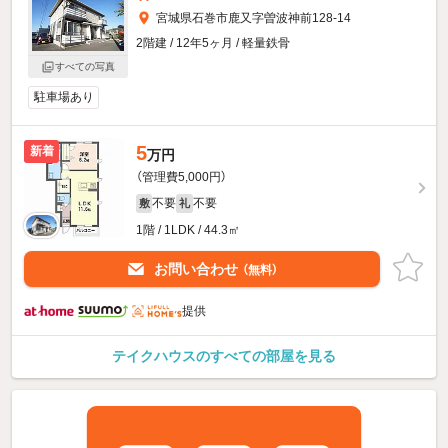
宮城県石巻市鹿又字曽波神前128-14
2階建 / 12年5ヶ月 / 軽量鉄骨
すべての写真
駐車場あり
5
新着
万円
（管理費5,000円）
不要
不要
敷
礼
1階 / 1LDK / 44.3㎡
お問い合わせ
（無料）
提供
テイクハウスのすべての部屋を見る