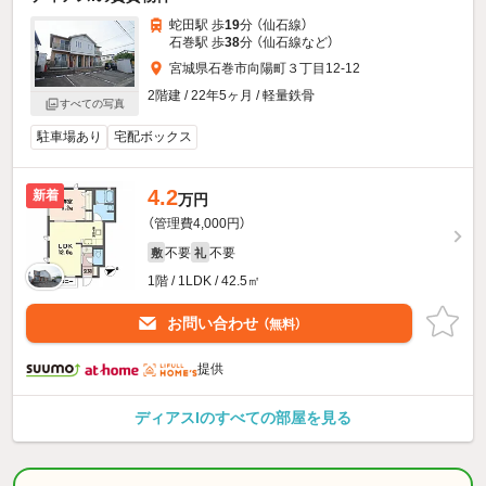
蛇田駅 歩
19
分 （仙石線）
石巻駅 歩
38
分 （仙石線
など
）
宮城県石巻市向陽町３丁目12-12
2階建 / 22年5ヶ月 / 軽量鉄骨
すべての写真
駐車場あり
宅配ボックス
4.2
新着
万円
（管理費4,000円）
不要
不要
敷
礼
1階 / 1LDK / 42.5㎡
お問い合わせ
（無料）
提供
ディアスIのすべての部屋を見る