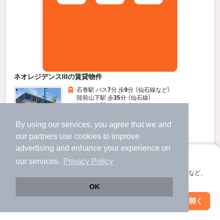
ネオレジデンスIIIの賃貸物件
石巻駅 バス
7
分 歩
9
分 （仙石線
など
）
陸前山下駅 歩
35
分 （仙石線）
陸前稲井駅 歩
40
分 （石巻線）
宮城県石巻市水明南１
By using our services, you agree that we and
2階建 / 4年11ヶ月 / 木造
すべての写真
our
partners
use cookies to improve
駐車場あり
駐輪場あり
宅配ボックス
advertising and enhance your experience on
アプリに切り替えて、サクサクお部屋探し
our services.
Privacy Policy
4.95
万円
会員登録なしですぐ使える。マップ検索やお気に入り保存など、
アプリ限定の便利な機能が使えます！
（管理費1,800円）
OK
不要
不要
敷
礼
Web版で続行
アプリを開く
市区町村を変更
絞り込み条件を変更
1階 / 1K / 35.0㎡