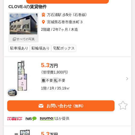
CLOVE-Iの賃貸物件
万石浦駅 歩
5
分 （石巻線）
宮城県石巻市垂水町３
2階建 / 2年7ヶ月 / 木造
すべての写真
駐車場あり
駐輪場あり
宅配ボックス
5.3
万円
（管理費1,800円）
不要
不要
敷
礼
1階 / 1R / 35.19㎡
お問い合わせ
（無料）
ほか提供
5.3
万円