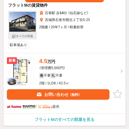
フラットMの賃貸物件
石巻駅 歩
14
分 （仙石線
など
）
宮城県石巻市開北２丁目5-25
2階建 / 20年7ヶ月 / 軽量鉄骨
すべての写真
駐車場あり
4.5
新着
万円
（管理費5,000円）
不要
不要
敷
礼
2階 / 1LDK / 42.5㎡
お問い合わせ
（無料）
提供
フラットMのすべての部屋を見る