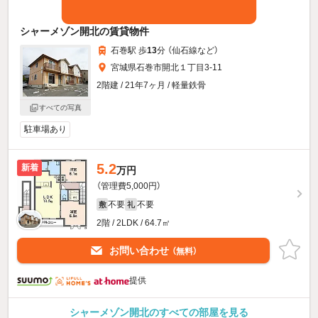
シャーメゾン開北の賃貸物件
石巻駅 歩
13
分 （仙石線
など
）
宮城県石巻市開北１丁目3-11
2階建 / 21年7ヶ月 / 軽量鉄骨
すべての写真
駐車場あり
5.2
新着
万円
（管理費5,000円）
不要
不要
敷
礼
2階 / 2LDK / 64.7㎡
お問い合わせ
（無料）
提供
シャーメゾン開北のすべての部屋を見る