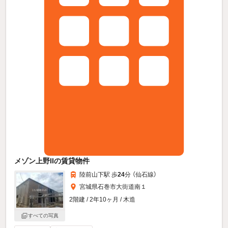
メゾン上野IIの賃貸物件
陸前山下駅 歩
24
分 （仙石線）
宮城県石巻市大街道南１
2階建 / 2年10ヶ月 / 木造
すべての写真