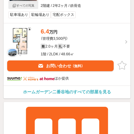
2階建 / 2年2ヶ月 / 鉄骨造
すべての写真
駐車場あり
駐輪場あり
宅配ボックス
6.4
万円
（管理費3,500円）
2.0ヶ月
不要
敷
礼
1階 / 2LDK / 48.66㎡
お問い合わせ
（無料）
ほか提供
ホームガーデン二番谷地のすべての部屋を見る