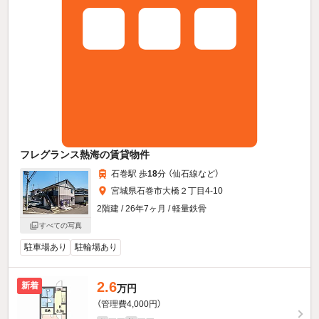
フレグランス熱海の賃貸物件
石巻駅 歩
18
分 （仙石線
など
）
宮城県石巻市大橋２丁目4-10
2階建 / 26年7ヶ月 / 軽量鉄骨
すべての写真
駐車場あり
駐輪場あり
2.6
新着
万円
（管理費4,000円）