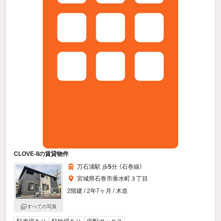
CLOVE-IIの賃貸物件
万石浦駅 歩
5
分 （石巻線）
宮城県石巻市垂水町３丁目
2階建 / 2年7ヶ月 / 木造
すべての写真