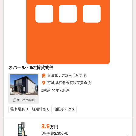
オパール・IIの賃貸物件
渡波駅 バス
2
分 （石巻線）
宮城県石巻市渡波字黄金浜
2階建 / 4年 / 木造
すべての写真
駐車場あり
駐輪場あり
宅配ボックス
3.9
万円
（管理費2,300円）