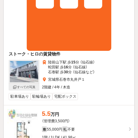
ストーク・ヒロの賃貸物件
陸前山下駅 歩
15
分 （仙石線）
蛇田駅 歩
16
分 （仙石線）
石巻駅 歩
30
分 （仙石線
など
）
宮城県石巻市丸井戸１
2階建 / 4年 / 木造
すべての写真
駐車場あり
駐輪場あり
宅配ボックス
5.5
万円
（管理費3,500円）
55,000円
不要
敷
礼
1階 / 1LDK / 41.98㎡