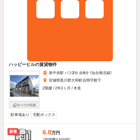
ハッピーヒルの賃貸物件
泉中央駅 バス
2
分 歩
4
分 （仙台南北線）
宮城県黒川郡大和町吉岡字館下
2階建 / 2年2ヶ月 / 木造
すべての写真
駐車場あり
宅配ボックス
6.8
新着
万円
（管理費3,500円）