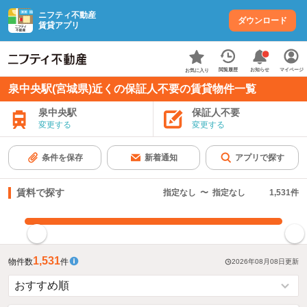
ニフティ不動産
ダウンロード
賃貸アプリ
お知らせ
閲覧履歴
マイページ
お気に入り
泉中央駅(宮城県)近くの保証人不要の賃貸物件一覧
泉中央駅
保証人不要
変更する
変更する
条件を保存
新着通知
アプリで探す
賃料で探す
指定なし
〜
指定なし
1,531
件
指定した賃料で絞り込む
1,531
物件数
件
2026年08月08日
更新