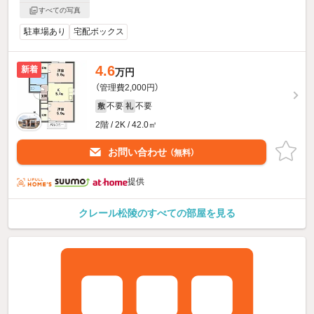
すべての写真
駐車場あり
宅配ボックス
4.6
新着
万円
（管理費2,000円）
不要
不要
敷
礼
2階 / 2K / 42.0㎡
お問い合わせ
（無料）
提供
クレール松陵のすべての部屋を見る