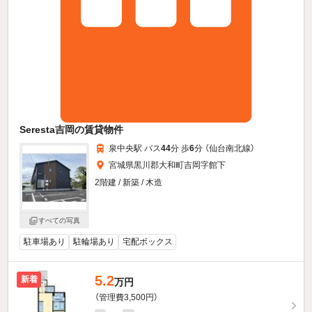
Seresta吉岡の賃貸物件
泉中央駅 バス
44
分 歩
6
分 （仙台南北線）
宮城県黒川郡大和町吉岡字館下
2階建 / 新築 / 木造
すべての写真
駐車場あり
駐輪場あり
宅配ボックス
5.2
新着
万円
（管理費3,500円）