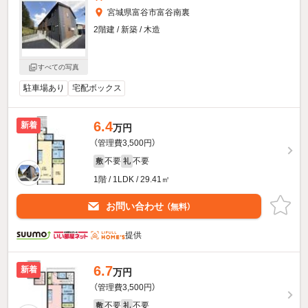
宮城県富谷市富谷南裏
2階建 / 新築 / 木造
すべての写真
駐車場あり
宅配ボックス
6.4
新着
万円
（管理費3,500円）
不要
不要
敷
礼
1階 / 1LDK / 29.41㎡
お問い合わせ
（無料）
提供
6.7
新着
万円
（管理費3,500円）
不要
不要
敷
礼