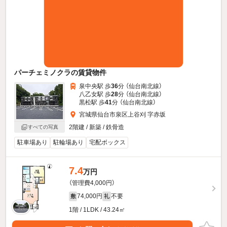
パーチェミノクラの賃貸物件
泉中央駅 歩
36
分 （仙台南北線）
八乙女駅 歩
28
分 （仙台南北線）
黒松駅 歩
41
分 （仙台南北線）
宮城県仙台市泉区上谷刈 字赤坂
2階建 / 新築 / 鉄骨造
すべての写真
駐車場あり
駐輪場あり
宅配ボックス
7.4
万円
（管理費4,000円）
74,000円
不要
敷
礼
1階 / 1LDK / 43.24㎡