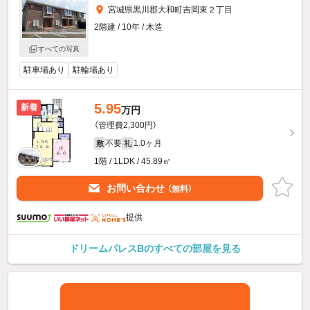
宮城県黒川郡大和町吉岡東２丁目
2階建 / 10年 / 木造
すべての写真
駐車場あり
駐輪場あり
5.95
新着
万円
（管理費2,300円）
不要
1.0ヶ月
敷
礼
1階 / 1LDK / 45.89㎡
お問い合わせ
（無料）
提供
ドリームパレスBのすべての部屋を見る