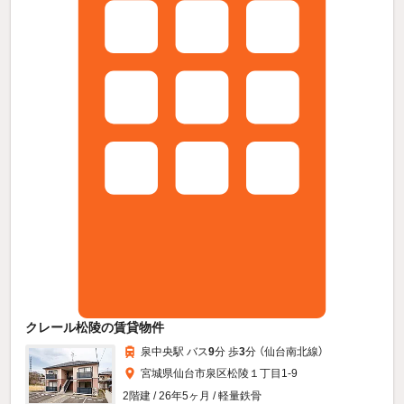
クレール松陵の賃貸物件
泉中央駅 バス
9
分 歩
3
分 （仙台南北線）
宮城県仙台市泉区松陵１丁目1-9
2階建 / 26年5ヶ月 / 軽量鉄骨