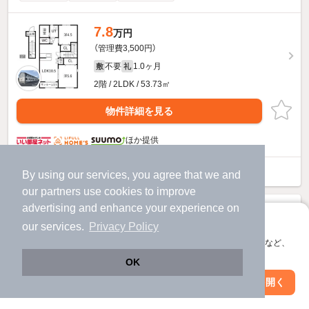
7.8
万円
（管理費3,500円）
不要
1.0ヶ月
敷
礼
2階 / 2LDK / 53.73㎡
物件詳細を見る
ほか提供
ジムカーナのすべての部屋を見る
By using our services, you agree that we and
our
partners
use cookies to improve
advertising and enhance your experience on
アプリに切り替えて、サクサクお部屋探し
our services.
Privacy Policy
会員登録なしですぐ使える。マップ検索やお気に入り保存など、
アプリ限定の便利な機能が使えます！
OK
Web版で続行
アプリを開く
駅・沿線を変更
絞り込み条件を変更