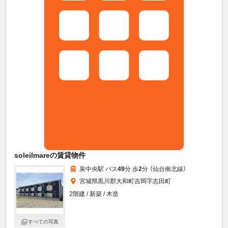
soleilmareの賃貸物件
泉中央駅 バス
49
分 歩
2
分 （仙台南北線）
宮城県黒川郡大和町吉岡字志田町
2階建 / 新築 / 木造
すべての写真