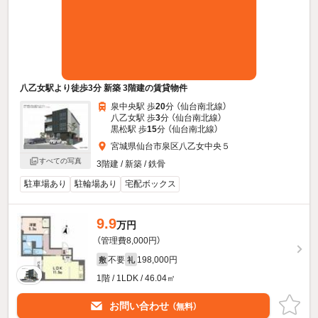
八乙女駅より徒歩3分 新築 3階建の賃貸物件
泉中央駅 歩
20
分 （仙台南北線）
八乙女駅 歩
3
分 （仙台南北線）
黒松駅 歩
15
分 （仙台南北線）
宮城県仙台市泉区八乙女中央５
すべての写真
3階建 / 新築 / 鉄骨
駐車場あり
駐輪場あり
宅配ボックス
9.9
万円
（管理費8,000円）
不要
198,000円
敷
礼
1階 / 1LDK / 46.04㎡
お問い合わせ
（無料）