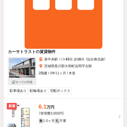
カーサトラストの賃貸物件
泉中央駅 バス
43
分 歩
16
分 （仙台南北線）
宮城県黒川郡大和町吉岡字古館
2階建 / 3年11ヶ月 / 木造
すべての写真
駐車場あり
駐輪場あり
宅配ボックス
6.1
新着
万円
（管理費3,000円）
1.0ヶ月
不要
敷
礼