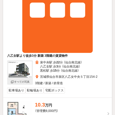
八乙女駅より徒歩3分 新築 3階建の賃貸物件
泉中央駅 歩
22
分 （仙台南北線）
八乙女駅 歩
3
分 （仙台南北線）
黒松駅 歩
15
分 （仙台南北線）
宮城県仙台市泉区八乙女中央５丁目154-2
すべての写真
3階建 / 新築 / 鉄骨造
駐車場あり
駐輪場あり
宅配ボックス
10.3
万円
（管理費8,000円）