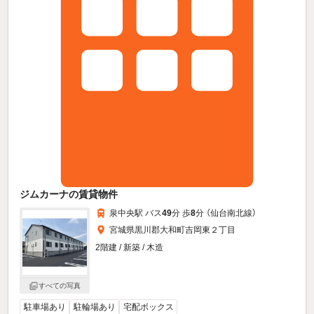
ジムカーナの賃貸物件
泉中央駅 バス
49
分 歩
8
分 （仙台南北線）
宮城県黒川郡大和町吉岡東２丁目
2階建 / 新築 / 木造
すべての写真
駐車場あり
駐輪場あり
宅配ボックス