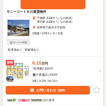
サニーコートＢの賃貸物件
千曲駅 歩
12
分 （しなの鉄道）
屋代駅 歩
22
分 （しなの鉄道）
長野県千曲市大字寂蒔
2階建 / 18年5ヶ月 / 木造
すべての写真
駐車場あり
駐輪場あり
6.15
新着
万円
（管理費2,300円）
不要
61,500円
敷
礼
2階 / 2LDK / 60.33㎡
お問い合わせ
（無料）
ほか提供