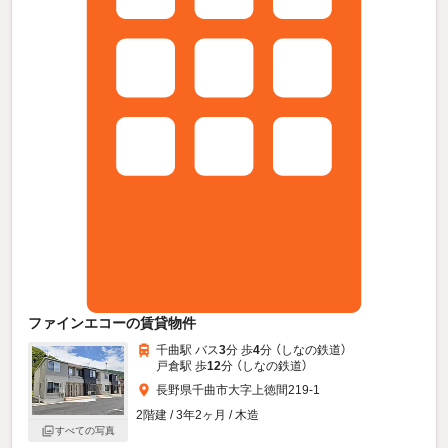
ファインエコーの賃貸物件
千曲駅 バス
3
分 歩
4
分 （しなの鉄道）
戸倉駅 歩
12
分 （しなの鉄道）
長野県千曲市大字上徳間219-1
2階建 / 3年2ヶ月 / 木造
すべての写真