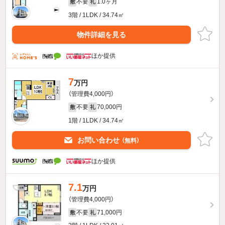
不要
1.0ヶ月
敷
礼
3階 / 1LDK / 34.74㎡
物件詳細を見る
ほか提供
7
万円
（管理費4,000円）
不要
70,000円
敷
礼
1階 / 1LDK / 34.74㎡
お問い合わせ
（無料）
ほか提供
7.1
万円
（管理費4,000円）
不要
71,000円
敷
礼