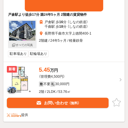
戸倉駅より徒歩17分 築24年5ヶ月 2階建の賃貸物件
戸倉駅 歩
16
分 （しなの鉄道）
千曲駅 歩
18
分 （しなの鉄道）
長野県千曲市大字上徳間400-1
2階建 / 24年5ヶ月 / 軽量鉄骨
すべての写真
駐車場あり
駐輪場あり
5.45
新着
万円
（管理費4,500円）
不要
30,000円
敷
礼
2階 / 2LDK / 53.76㎡
お問い合わせ
（無料）
提供