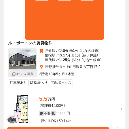
ル・ボートンの賃貸物件
戸倉駅 バス
8
分 歩
1
分 （しなの鉄道）
姨捨駅 バス
17
分 歩
1
分 （篠ノ井線）
屋代駅 バス
25
分 歩
1
分 （しなの鉄道）
長野県千曲市上山田温泉３丁目17-9
2階建 / 3年5ヶ月 / 木造
すべての写真
駐車場あり
駐輪場あり
宅配ボックス
5.5
万円
（管理費4,100円）
不要
55,000円
敷
礼
1階 / 1LDK / 50.14㎡