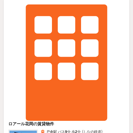
ロアール花岡の賃貸物件
戸倉駅 バス
9
分 歩
2
分 （しなの鉄道）