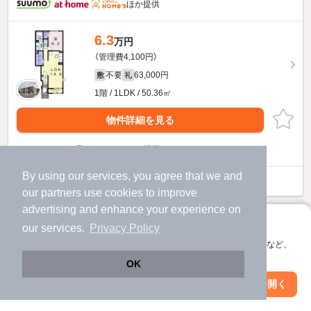
ほか提供
6.3
万円
（管理費4,100円）
不要
63,000円
敷
礼
1階 / 1LDK / 50.36㎡
物件詳細を見る
ほか提供
By using our services, you agree that we and
モデルノカーサのすべての部屋を見る
our
partners
use cookies to improve
advertising and enhance your experience on
アプリに切り替えて、サクサクお部屋探し
our services.
Privacy Policy
会員登録なしですぐ使える。マップ検索やお気に入り保存など、
アプリ限定の便利な機能が使えます！
OK
Web版で続行
アプリを開く
市区町村を変更
絞り込み条件を変更