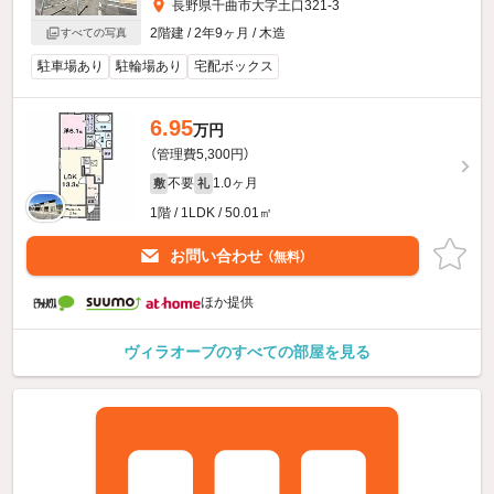
長野県千曲市大字土口321-3
2階建 / 2年9ヶ月 / 木造
すべての写真
駐車場あり
駐輪場あり
宅配ボックス
6.95
万円
（管理費5,300円）
不要
1.0ヶ月
敷
礼
1階 / 1LDK / 50.01㎡
お問い合わせ
（無料）
ほか提供
ヴィラオーブのすべての部屋を見る