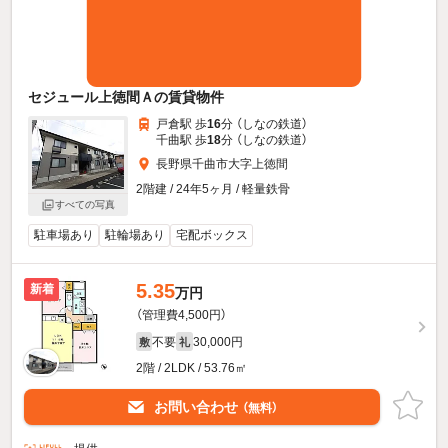
セジュール上徳間Ａの賃貸物件
戸倉駅 歩
16
分 （しなの鉄道）
千曲駅 歩
18
分 （しなの鉄道）
長野県千曲市大字上徳間
2階建 / 24年5ヶ月 / 軽量鉄骨
すべての写真
駐車場あり
駐輪場あり
宅配ボックス
5.35
新着
万円
（管理費4,500円）
不要
30,000円
敷
礼
2階 / 2LDK / 53.76㎡
お問い合わせ
（無料）