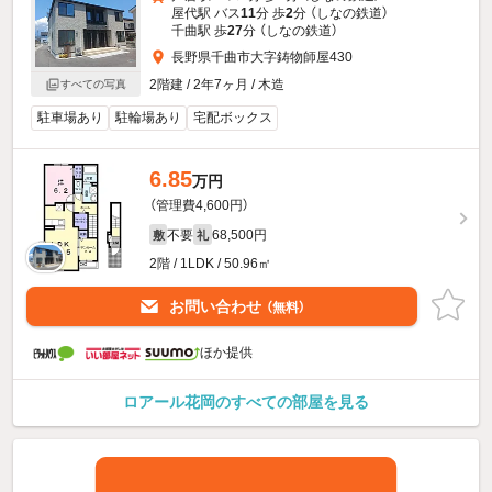
屋代駅 バス
11
分 歩
2
分 （しなの鉄道）
千曲駅 歩
27
分 （しなの鉄道）
長野県千曲市大字鋳物師屋430
2階建 / 2年7ヶ月 / 木造
すべての写真
駐車場あり
駐輪場あり
宅配ボックス
6.85
万円
（管理費4,600円）
不要
68,500円
敷
礼
2階 / 1LDK / 50.96㎡
お問い合わせ
（無料）
ほか提供
ロアール花岡のすべての部屋を見る