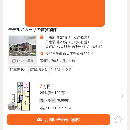
モデルノカーサの賃貸物件
千曲駅 歩
17
分 （しなの鉄道）
戸倉駅 歩
23
分 （しなの鉄道）
屋代駅 バス
23
分 歩
7
分 （しなの鉄道）
長野県千曲市大字千本柳256-4
2階建 / 3年5ヶ月 / 木造
すべての写真
駐車場あり
駐輪場あり
宅配ボックス
7
万円
（管理費4,100円）
不要
70,000円
敷
礼
2階 / 1LDK / 57.71㎡
お問い合わせ
（無料）