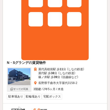
N・Sグランデの賃貸物件
屋代高校前駅 歩
11
分 （しなの鉄道）
屋代駅 歩
38
分 （しなの鉄道）
篠ノ井駅 歩
39
分 （信越線
など
）
長野県千曲市大字屋代3158-2
3階建 / 2年5ヶ月 / 木造
すべての写真
駐車場あり
駐輪場あり
宅配ボックス