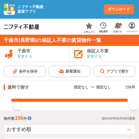
ニフティ不動産
ダウンロード
賃貸アプリ
お知らせ
閲覧履歴
マイページ
お気に入り
千曲市(長野県)の保証人不要の賃貸物件一覧
千曲市
保証人不要
変更する
変更する
条件を保存
新着通知
アプリで探す
賃料で探す
指定なし
〜
指定なし
156
件
指定した賃料で絞り込む
156
物件数
件
2026年08月08日
更新