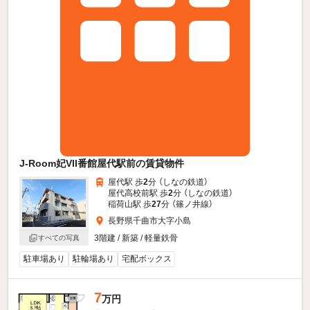
J-Room妃VII番館屋代駅前の賃貸物件
屋代駅 歩
2
分 （しなの鉄道）
屋代高校前駅 歩
2
分 （しなの鉄道）
稲荷山駅 歩
27
分 （篠ノ井線）
長野県千曲市大字小島
3階建 / 新築 / 軽量鉄骨
すべての写真
駐車場あり
駐輪場あり
宅配ボックス
7
万円