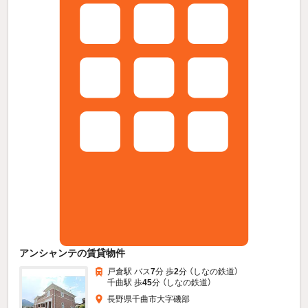
アンシャンテの賃貸物件
戸倉駅 バス
7
分 歩
2
分 （しなの鉄道）
千曲駅 歩
45
分 （しなの鉄道）
長野県千曲市大字磯部