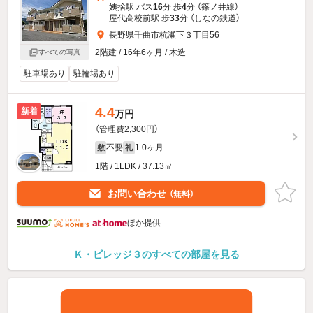
姨捨駅 バス
16
分 歩
4
分 （篠ノ井線）
屋代高校前駅 歩
33
分 （しなの鉄道）
長野県千曲市杭瀬下３丁目56
2階建 / 16年6ヶ月 / 木造
すべての写真
駐車場あり
駐輪場あり
4.4
新着
万円
（管理費2,300円）
不要
1.0ヶ月
敷
礼
1階 / 1LDK / 37.13㎡
お問い合わせ
（無料）
ほか提供
Ｋ・ビレッジ３のすべての部屋を見る