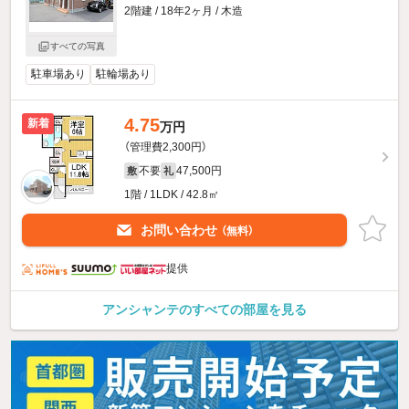
2階建 / 18年2ヶ月 / 木造
すべての写真
駐車場あり
駐輪場あり
4.75
新着
万円
（管理費2,300円）
不要
47,500円
敷
礼
1階 / 1LDK / 42.8㎡
お問い合わせ
（無料）
提供
アンシャンテのすべての部屋を見る