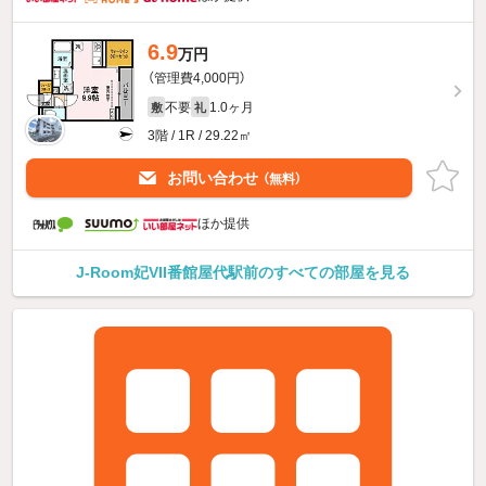
6.9
万円
（管理費4,000円）
不要
1.0ヶ月
敷
礼
3階 / 1R / 29.22㎡
お問い合わせ
（無料）
ほか提供
J-Room妃VII番館屋代駅前のすべての部屋を見る