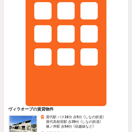
ヴィラオーブの賃貸物件
屋代駅 バス
16
分 歩
5
分 （しなの鉄道）
屋代高校前駅 歩
39
分 （しなの鉄道）
篠ノ井駅 歩
54
分 （信越線
など
）