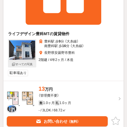
ライフデザイン豊科MTの賃貸物件
豊科駅 歩
9
分 （大糸線）
南豊科駅 歩
16
分 （大糸線）
長野県安曇野市豊科
2階建 / 4年2ヶ月 / 木造
すべての写真
駐車場あり
13
万円
（管理費不要）
1.0ヶ月
1.0ヶ月
敷
礼
- / 3LDK / 68.72㎡
お問い合わせ
（無料）