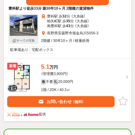
豊科駅より徒歩33分 築30年10ヶ月 2階建の賃貸物件
豊科駅 歩
32
分 （大糸線）
柏矢町駅 歩
35
分 （大糸線）
南豊科駅 歩
43
分 （大糸線）
長野県安曇野市堀金烏川5056-3
2階建 / 30年10ヶ月 / 軽量鉄骨
すべての写真
駐車場あり
宅配ボックス
5.1
新着
万円
（管理費3,900円）
不要
20,000円
敷
礼
1階 / 2DK / 40.3㎡
お問い合わせ
（無料）
提供