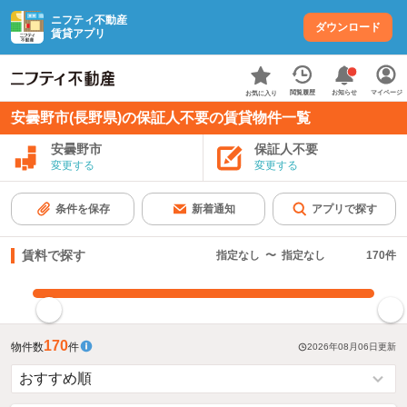
ニフティ不動産
ダウンロード
賃貸アプリ
お知らせ
閲覧履歴
マイページ
お気に入り
安曇野市(長野県)の保証人不要の賃貸物件一覧
安曇野市
保証人不要
変更する
変更する
条件を保存
新着通知
アプリで探す
賃料で探す
指定なし
〜
指定なし
170
件
指定した賃料で絞り込む
170
物件数
件
2026年08月06日
更新