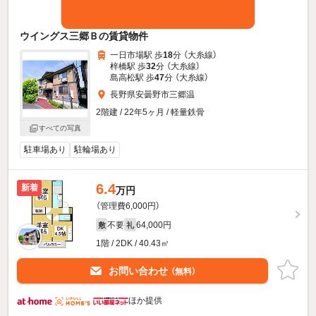
ウイングス三郷Ｂの賃貸物件
一日市場駅 歩
18
分 （大糸線）
梓橋駅 歩
32
分 （大糸線）
島高松駅 歩
47
分 （大糸線）
長野県安曇野市三郷温
2階建 / 22年5ヶ月 / 軽量鉄骨
すべての写真
駐車場あり
駐輪場あり
6.4
新着
万円
（管理費6,000円）
不要
64,000円
敷
礼
1階 / 2DK / 40.43㎡
お問い合わせ
（無料）
ほか提供