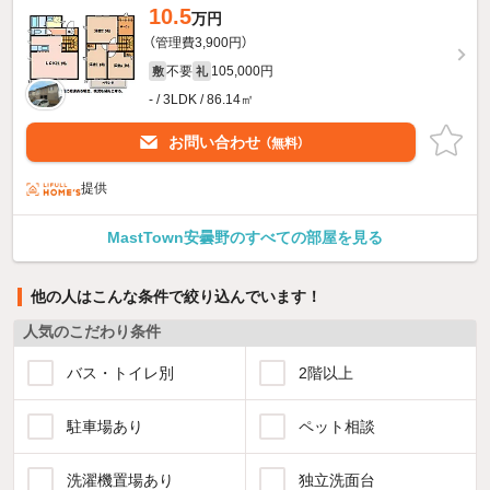
10.5
万円
（管理費3,900円）
不要
105,000円
敷
礼
- / 3LDK / 86.14㎡
お問い合わせ
（無料）
提供
MastTown安曇野のすべての部屋を見る
他の人はこんな条件で絞り込んでいます！
人気のこだわり条件
バス・トイレ別
2階以上
駐車場あり
ペット相談
洗濯機置場あり
独立洗面台