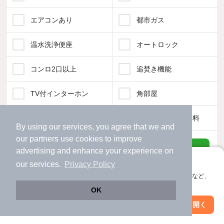
エアコンあり
都市ガス
温水洗浄便座
オートロック
コンロ2口以上
追焚き機能
TV付インターホン
角部屋
新着のみ
インターネット無料
By using our services, you agree that we and
our
partners
use cookies to improve
該当件数:
advertising and enhance your experience on
物件一覧に反映
170
件
アプリに切り替えて、サクサクお部屋探し
our services.
Privacy Policy
会員登録なしですぐ使える。マップ検索やお気に入り保存など、
アプリ限定の便利な機能が使えます！
OK
Web版で続行
アプリを開く
市区町村を変更
絞り込み条件を変更