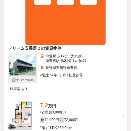
ドリーム安曇野Ｄの賃貸物件
中萱駅 歩
17
分 （大糸線）
南豊科駅 歩
21
分 （大糸線）
長野県安曇野市豊科
2階建 / 4年1ヶ月 / 軽量鉄骨
すべての写真
駐車場あり
7.2
万円
（管理費3,000円）
72,000円
72,000円
敷
礼
1階 / 1LDK / 39.04㎡