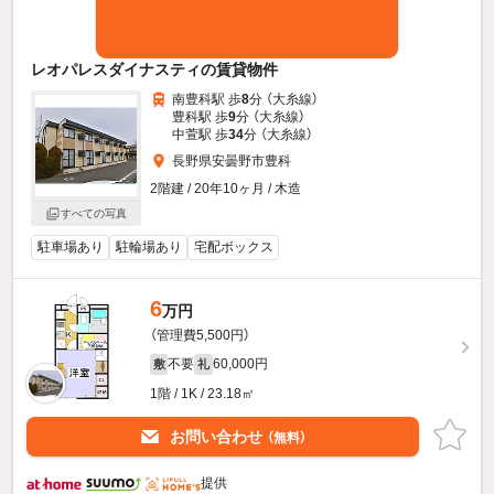
レオパレスダイナスティの賃貸物件
南豊科駅 歩
8
分 （大糸線）
豊科駅 歩
9
分 （大糸線）
中萱駅 歩
34
分 （大糸線）
長野県安曇野市豊科
2階建 / 20年10ヶ月 / 木造
すべての写真
駐車場あり
駐輪場あり
宅配ボックス
6
万円
（管理費5,500円）
不要
60,000円
敷
礼
1階 / 1K / 23.18㎡
お問い合わせ
（無料）
提供