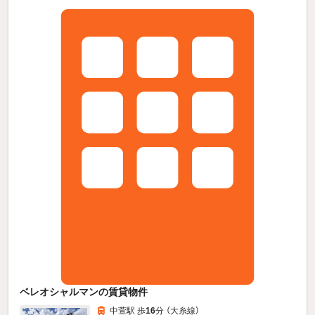
ベレオシャルマンの賃貸物件
中萱駅 歩
16
分 （大糸線）