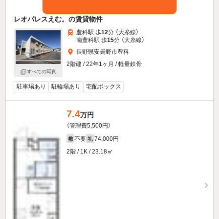
レオパレスえむ。の賃貸物件
豊科駅 歩
12
分 （大糸線）
南豊科駅 歩
15
分 （大糸線）
長野県安曇野市豊科
2階建 / 22年1ヶ月 / 軽量鉄骨
すべての写真
駐車場あり
駐輪場あり
宅配ボックス
7.4
万円
（管理費5,500円）
不要
74,000円
敷
礼
2階 / 1K / 23.18㎡