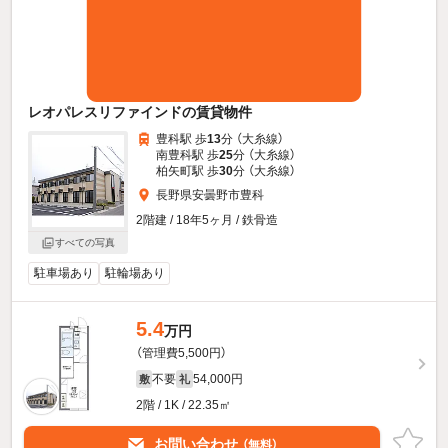
レオパレスリファインドの賃貸物件
豊科駅 歩
13
分 （大糸線）
南豊科駅 歩
25
分 （大糸線）
柏矢町駅 歩
30
分 （大糸線）
長野県安曇野市豊科
2階建 / 18年5ヶ月 / 鉄骨造
すべての写真
駐車場あり
駐輪場あり
5.4
万円
（管理費5,500円）
不要
54,000円
敷
礼
2階 / 1K / 22.35㎡
お問い合わせ
（無料）