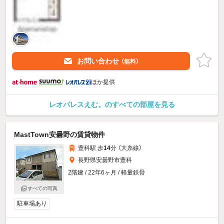
お問い合わせ
（無料）
ほか提供
レオパレスえむ。のすべての部屋を見る
MastTown安曇野の賃貸物件
豊科駅 歩
14
分 （大糸線）
長野県安曇野市豊科
2階建 / 22年6ヶ月 / 軽量鉄骨
すべての写真
駐車場あり