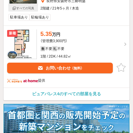
長野県安曇野市三郷明盛
2階建 / 21年5ヶ月 / 木造
すべての写真
駐車場あり
駐輪場あり
5.35
新着
万円
（管理費3,900円）
不要
不要
敷
礼
1階 / 2DK / 44.82㎡
お問い合わせ
（無料）
提供
ピュアパレス4のすべての部屋を見る