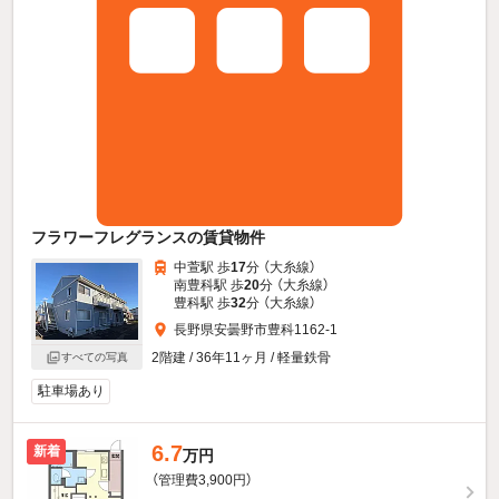
フラワーフレグランスの賃貸物件
中萱駅 歩
17
分 （大糸線）
南豊科駅 歩
20
分 （大糸線）
豊科駅 歩
32
分 （大糸線）
長野県安曇野市豊科1162-1
2階建 / 36年11ヶ月 / 軽量鉄骨
すべての写真
駐車場あり
6.7
新着
万円
（管理費3,900円）