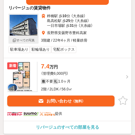
リバージュの賃貸物件
梓橋駅 歩
10
分 （大糸線）
島高松駅 歩
25
分 （大糸線）
一日市場駅 歩
31
分 （大糸線）
長野県安曇野市豊科高家
3階建 / 22年4ヶ月 / 軽量鉄骨
すべての写真
駐車場あり
駐輪場あり
宅配ボックス
7.4
新着
万円
（管理費6,000円）
不要
1.0ヶ月
敷
礼
2階 / 2LDK / 56.0㎡
お問い合わせ
（無料）
提供
リバージュのすべての部屋を見る