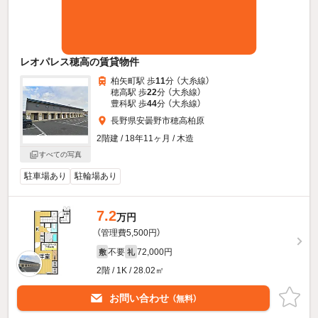
レオパレス穂高の賃貸物件
柏矢町駅 歩
11
分 （大糸線）
穂高駅 歩
22
分 （大糸線）
豊科駅 歩
44
分 （大糸線）
長野県安曇野市穂高柏原
2階建 / 18年11ヶ月 / 木造
すべての写真
駐車場あり
駐輪場あり
7.2
万円
（管理費5,500円）
不要
72,000円
敷
礼
2階 / 1K / 28.02㎡
お問い合わせ
（無料）