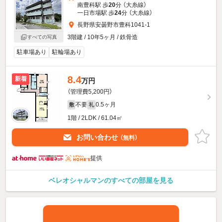
南豊科駅 歩
20
分 （大糸線）
一日市場駅 歩
24
分 （大糸線）
長野県安曇野市豊科1041-1
3階建 / 10年5ヶ月 / 鉄骨造
すべての写真
駐車場あり
駐輪場あり
8.4
新着
万円
（管理費5,200円）
不要
0.5ヶ月
敷
礼
1階 / 2LDK / 61.04㎡
お問い合わせ
（無料）
提供
ベレオシャルマンのすべての部屋を見る