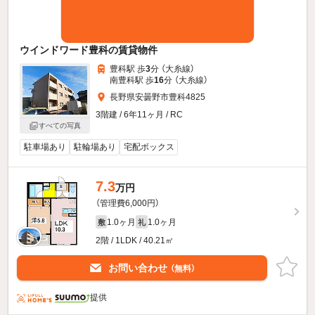
ウインドワード豊科の賃貸物件
豊科駅 歩
3
分 （大糸線）
南豊科駅 歩
16
分 （大糸線）
長野県安曇野市豊科4825
3階建 / 6年11ヶ月 / RC
すべての写真
駐車場あり
駐輪場あり
宅配ボックス
7.3
万円
（管理費6,000円）
1.0ヶ月
1.0ヶ月
敷
礼
2階 / 1LDK / 40.21㎡
お問い合わせ
（無料）
提供