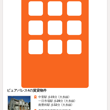
ピュアパレス4の賃貸物件
中萱駅 歩
15
分 （大糸線）
一日市場駅 歩
28
分 （大糸線）
南豊科駅 歩
32
分 （大糸線）