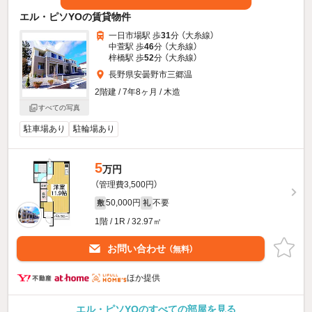
エル・ピソYOの賃貸物件
一日市場駅 歩
31
分 （大糸線）
中萱駅 歩
46
分 （大糸線）
梓橋駅 歩
52
分 （大糸線）
長野県安曇野市三郷温
2階建 / 7年8ヶ月 / 木造
すべての写真
駐車場あり
駐輪場あり
5
万円
（管理費3,500円）
50,000円
不要
敷
礼
1階 / 1R / 32.97㎡
お問い合わせ
（無料）
ほか提供
エル・ピソYOのすべての部屋を見る