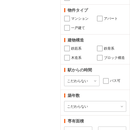
物件タイプ
マンション
アパート
一戸建て
建物構造
鉄筋系
鉄骨系
木造系
ブロック構造
駅からの時間
バス可
築年数
専有面積