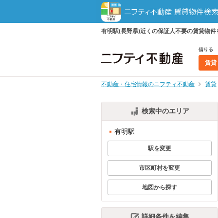
有明駅(長野県)近くの保証人不要の賃貸物
借りる
賃貸
不動産・住宅情報のニフティ不動産
賃貸
検索中のエリア
有明駅
駅を変更
市区町村を変更
地図から探す
詳細条件を編集