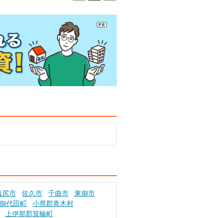
塩尻市
佐久市
千曲市
東御市
御代田町
小県郡青木村
上伊那郡箕輪町