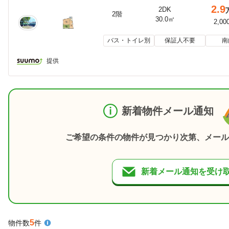
2.9
2DK
2階
30.0㎡
2,00
バス・トイレ別
保証人不要
南
提供
新着物件メール通知
ご希望の条件の物件が見つかり次第、メール
新着メール通知を受け
5
物件数
件