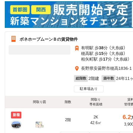
ボネホープムーンＢの賃貸物件
有明駅 歩
38
分 （大糸線）
穂高駅 歩
15
分 （大糸線）
柏矢町駅 歩
17
分 （大糸線）
長野県安曇野市穂高1836-1
2階建
24年11
総階数
築年数
駐車場あり
間取り
賃
間取り図
階数
専有面積
管理
新着
6.2
2K
2階
42.6㎡
3,90