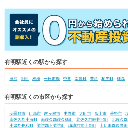
有明駅近くの駅から探す
田沢
明科
梓橋
一日市場
中萱
南豊科
豊科
柏矢町
穂高
有明駅近くの市区から探す
安曇野市
伊那市
駒ヶ根市
中野市
大町市
飯山市
茅野市
南佐久郡小海町
南佐久郡佐久穂町
北佐久郡軽井沢町
北佐久郡
小県郡長和町
諏訪郡下諏訪町
諏訪郡富士見町
上伊那郡辰野町