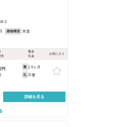
8-2
月
木造
建物構造
料
敷金
お気に入り
費等
礼金
1.0ヶ月
敷
万円
不要
要
礼
詳細を見る
る