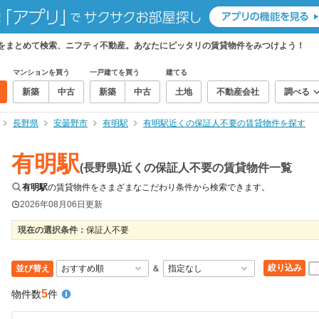
件をまとめて検索、ニフティ不動産。あなたにピッタリの賃貸物件をみつけよう！
マンションを買う
一戸建てを買う
建てる
新築
中古
新築
中古
土地
不動産会社
調べる
長野県
安曇野市
有明駅
有明駅近くの保証人不要の賃貸物件を探す
有明駅
(長野県)近くの保証人不要の賃貸物件一覧
有明駅
の賃貸物件をさまざまなこだわり条件から検索できます。
2026年08月06日
更新
現在の選択条件：
保証人不要
絞り込み
並び替え
＆
5
物件数
件