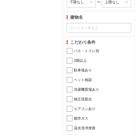
〜
建物名
こだわり条件
バス・トイレ別
2階以上
駐車場あり
ペット相談
洗濯機置場あり
独立洗面台
エアコンあり
都市ガス
温水洗浄便座