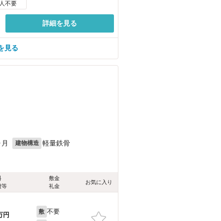
人不要
詳細を見る
を見る
ヶ月
軽量鉄骨
建物構造
料
敷金
お気に入り
費等
礼金
不要
敷
万円