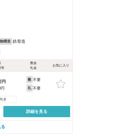
鉄骨造
物構造
料
敷金
お気に入り
費等
礼金
不要
敷
万円
不要
0円
礼
向き
詳細を見る
見る