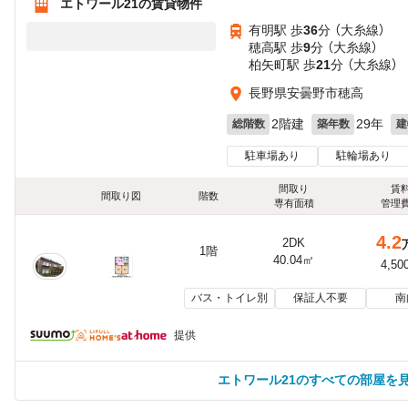
エトワール21の賃貸物件
有明駅 歩
36
分 （大糸線）
穂高駅 歩
9
分 （大糸線）
柏矢町駅 歩
21
分 （大糸線）
長野県安曇野市穂高
2階建
29年
総階数
築年数
建
駐車場あり
駐輪場あり
間取り
賃
間取り図
階数
専有面積
管理
4.2
2DK
1階
40.04㎡
4,50
バス・トイレ別
保証人不要
南
提供
エトワール21のすべての部屋を