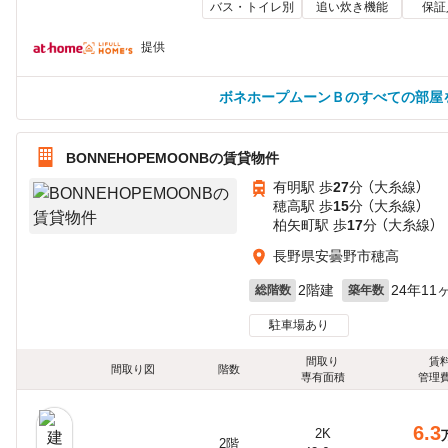
バス・トイレ別
追い炊き機能
保証
提供
ボネホープムーンＢのすべての部屋
BONNEHOPEMOONBの賃貸物件
有明駅 歩
27
分 （大糸線）
穂高駅 歩
15
分 （大糸線）
柏矢町駅 歩
17
分 （大糸線）
長野県安曇野市穂高
2階建
24年11
総階数
築年数
駐車場あり
間取り
賃
間取り図
階数
専有面積
管理
6.3
2K
2階