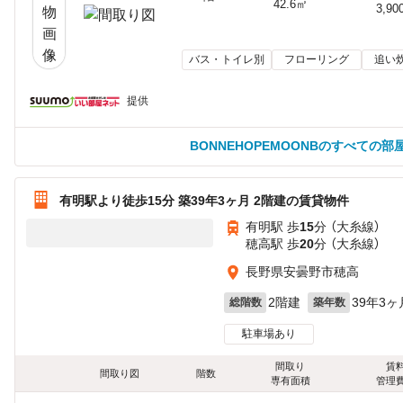
42.6㎡
3,90
バス・トイレ別
フローリング
追い
提供
BONNEHOPEMOONBのすべての部
有明駅より徒歩15分 築39年3ヶ月 2階建の賃貸物件
有明駅 歩
15
分 （大糸線）
穂高駅 歩
20
分 （大糸線）
長野県安曇野市穂高
2階建
39年3ヶ
総階数
築年数
駐車場あり
間取り
賃
間取り図
階数
専有面積
管理