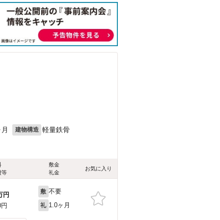
ヶ月
軽量鉄骨
建物構造
料
敷金
お気に入り
費等
礼金
不要
敷
万円
1.0ヶ月
0円
礼