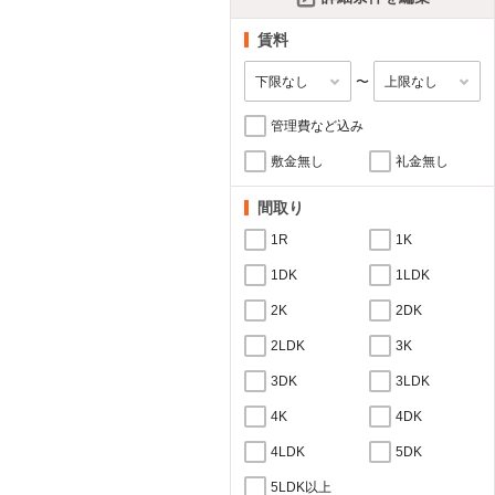
賃料
〜
管理費など込み
敷金無し
礼金無し
間取り
1R
1K
1DK
1LDK
2K
2DK
2LDK
3K
3DK
3LDK
4K
4DK
4LDK
5DK
5LDK以上