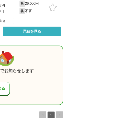
29,000円
敷
万円
不要
0円
礼
向き
詳細を見る
でお知らせします
取る
<
1
>