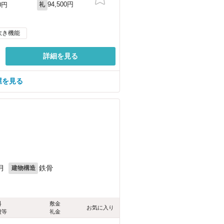
94,500円
0円
礼
炊き機能
詳細を見る
屋を見る
月
鉄骨
建物構造
料
敷金
お気に入り
費等
礼金