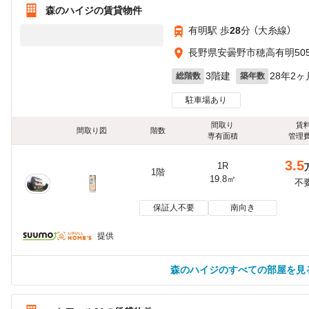
森のハイジの賃貸物件
有明駅 歩
28
分 （大糸線）
長野県安曇野市穂高有明505
3階建
28年2ヶ
総階数
築年数
駐車場あり
間取り
賃
間取り図
階数
専有面積
管理
3.5
1R
1階
19.8㎡
不
保証人不要
南向き
提供
森のハイジのすべての部屋を見