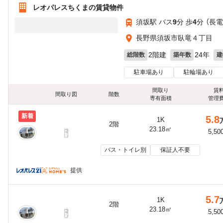
レオパレスちくまの賃貸物件
須坂駅 バス
9
分 歩
4
分 （長
長野県須坂市臥竜４丁目
2階建
24年
総階数
築年数
建
駐車場あり
駐輪場あり
間取り
賃
間取り図
階数
専有面積
管理
新着
5.8
1K
2階
23.18㎡
5,50
バス・トイレ別
保証人不要
提供
5.7
1K
2階
23.18㎡
5,50