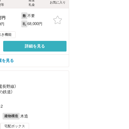
お気に入り
費等
礼金
不要
敷
万円
68,000円
0円
礼
炊き機能
詳細を見る
屋を見る
長電長野線）
の鉄道）
）
2
月
木造
建物構造
宅配ボックス