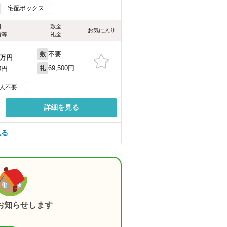
宅配ボックス
料
敷金
お気に入り
費等
礼金
不要
敷
万円
69,500円
0円
礼
人不要
詳細を見る
見る
お知らせします