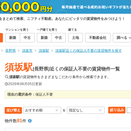
件をまとめて検索、ニフティ不動産。あなたにピッタリの賃貸物件をみつけよう！
マンションを買う
一戸建てを買う
建てる
新築
中古
新築
中古
土地
不動産会社
調べる
長野県
須坂市
須坂駅
須坂駅近くの保証人不要の賃貸物件を探す
須坂駅
(長野県)近くの保証人不要の賃貸物件一覧
須坂駅
の賃貸物件をさまざまなこだわり条件から検索できます。
2026年08月05日
更新
現在の選択条件：
保証人不要
絞り込み
並び替え
＆
81
物件数
件