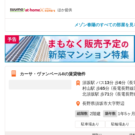
ほか提供
メゾン春陽のすべての部屋を見
カーサ・ヴァンベールIIの賃貸物件
須坂駅 バス
13
分 歩
6
分 （
村山駅 歩
65
分 （長電長野線
北須坂駅 歩
71
分 （長電長野
長野県須坂市大字野辺
2階建
1年5ヶ
総階数
築年数
駐車場あり
駐輪場あり
間取り
賃