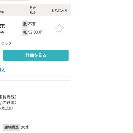
料
敷金
お気に入り
費等
礼金
不要
敷
万円
52,000円
0円
礼
トロック
詳細を見る
見る
長電長野線）
しなの鉄道）
の鉄道）
月
木造
建物構造