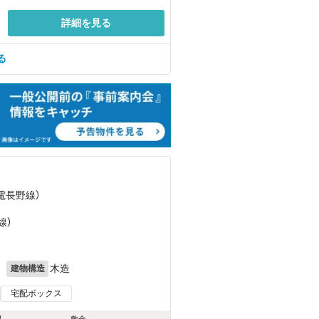
詳細を見る
る
長電長野線）
）
線）
月
木造
建物構造
宅配ボックス
料
敷金