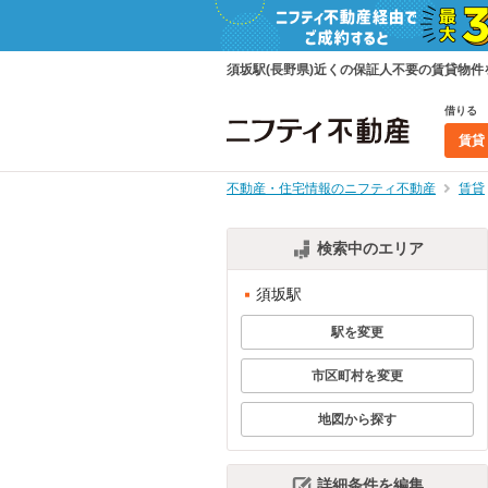
須坂駅(長野県)近くの保証人不要の賃貸物
借りる
賃貸
不動産・住宅情報のニフティ不動産
賃貸
検索中のエリア
須坂駅
駅を変更
市区町村を変更
地図から探す
詳細条件を編集