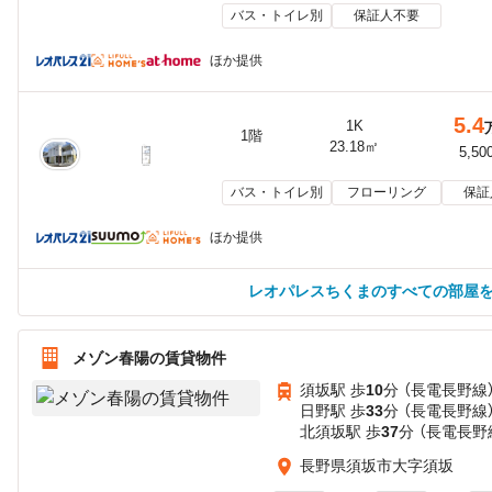
バス・トイレ別
保証人不要
ほか提供
5.4
1K
1階
23.18㎡
5,50
バス・トイレ別
フローリング
保証
ほか提供
レオパレスちくまのすべての部屋
メゾン春陽の賃貸物件
須坂駅 歩
10
分 （長電長野線
日野駅 歩
33
分 （長電長野線
北須坂駅 歩
37
分 （長電長野
長野県須坂市大字須坂