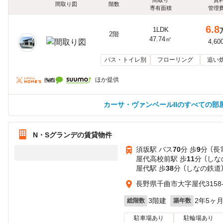
間取り図
階数
専有面積
管理
6.8
1LDK
2階
47.74㎡
4,60
バス・トイレ別
フローリング
追い
ほか提供
カーサ・ヴァンベールIIのすべての部
N・Sグランデの賃貸物件
須坂駅 バス
70
分 歩
9
分 （
屋代高校前駅 歩
11
分 （しな
屋代駅 歩
38
分 （しなの鉄道
長野県千曲市大字屋代3158-
3階建
2年5ヶ
総階数
築年数
駐車場あり
駐輪場あり