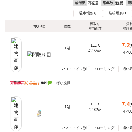
2階建
新築
総階数
築年数
建
駐車場あり
駐輪場あり
間取り
賃
間取り図
階数
専有面積
管理
7.2
1LDK
1階
42.55㎡
4,40
バス・トイレ別
フローリング
追い
ほか提供
7.4
1LDK
1階
42.82㎡
4,40
バス・トイレ別
フローリング
追い