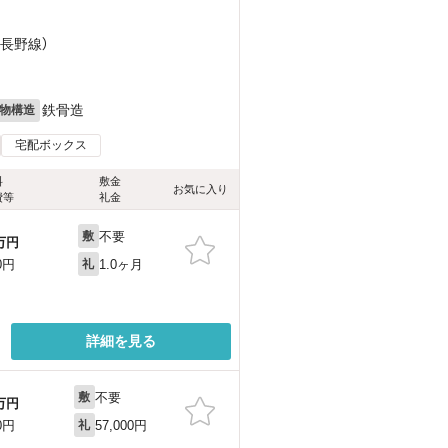
電長野線）
鉄骨造
物構造
宅配ボックス
料
敷金
お気に入り
費等
礼金
不要
敷
万円
1.0ヶ月
0円
礼
詳細を見る
不要
敷
万円
57,000円
0円
礼