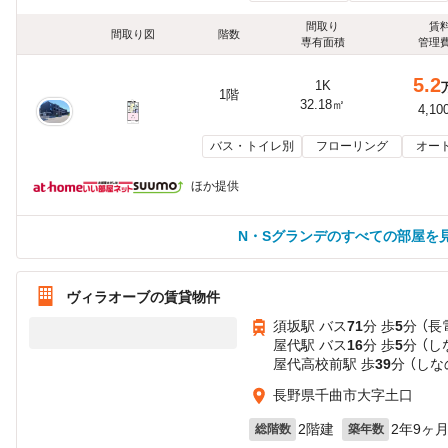
間取り
賃
間取り図
階数
専有面積
管理
5.2
1K
1階
32.18㎡
4,10
バス・トイレ別
フローリング
オー
ほか提供
N・Sグランデのすべての部屋を
ヴィラオーブの賃貸物件
須坂駅 バス
71
分 歩
5
分 （
屋代駅 バス
16
分 歩
5
分 （
屋代高校前駅 歩
39
分 （しな
長野県千曲市大字土口
2階建
2年9ヶ
総階数
築年数