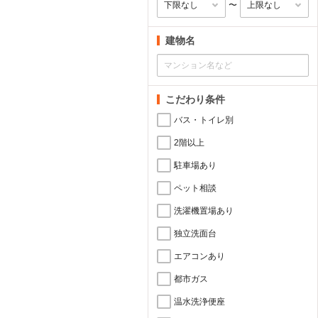
〜
建物名
こだわり条件
バス・トイレ別
2階以上
駐車場あり
ペット相談
洗濯機置場あり
独立洗面台
エアコンあり
都市ガス
温水洗浄便座