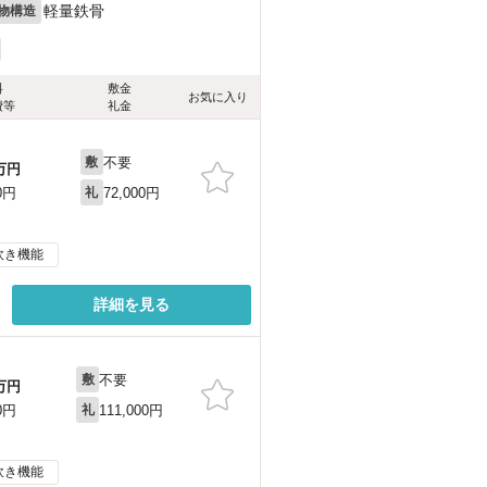
軽量鉄骨
物構造
料
敷金
お気に入り
費等
礼金
不要
敷
万円
72,000円
0円
礼
炊き機能
詳細を見る
不要
敷
万円
111,000円
0円
礼
炊き機能