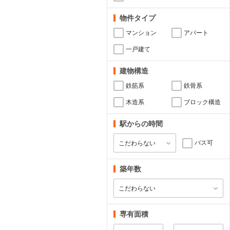
物件タイプ
マンション
アパート
一戸建て
建物構造
鉄筋系
鉄骨系
木造系
ブロック構造
駅からの時間
バス可
築年数
専有面積