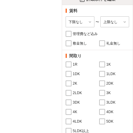
賃料
〜
管理費など込み
敷金無し
礼金無し
間取り
1R
1K
1DK
1LDK
2K
2DK
2LDK
3K
3DK
3LDK
4K
4DK
4LDK
5DK
5LDK以上