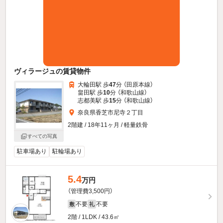
ヴィラージュの賃貸物件
大輪田駅 歩
47
分 （田原本線）
畠田駅 歩
10
分 （和歌山線）
志都美駅 歩
15
分 （和歌山線）
奈良県香芝市尼寺２丁目
2階建 / 18年11ヶ月 / 軽量鉄骨
すべての写真
駐車場あり
駐輪場あり
5.4
万円
（管理費3,500円）
不要
不要
敷
礼
2階 / 1LDK / 43.6㎡