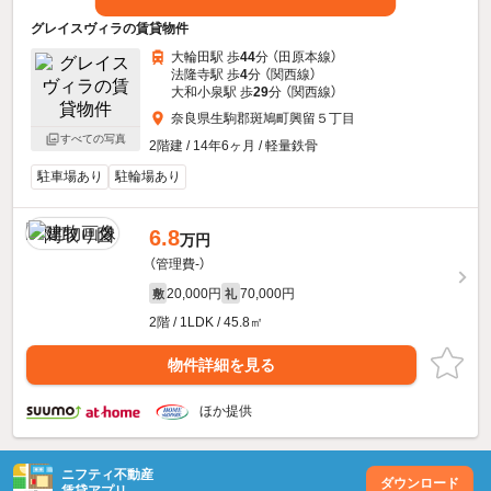
グレイスヴィラの賃貸物件
大輪田駅 歩
44
分 （田原本線）
法隆寺駅 歩
4
分 （関西線）
大和小泉駅 歩
29
分 （関西線）
奈良県生駒郡斑鳩町興留５丁目
すべての写真
2階建 / 14年6ヶ月 / 軽量鉄骨
駐車場あり
駐輪場あり
6.8
万円
（管理費-）
20,000円
70,000円
敷
礼
2階 / 1LDK / 45.8㎡
物件詳細を見る
ほか提供
ニフティ不動産
ダウンロード
賃貸アプリ