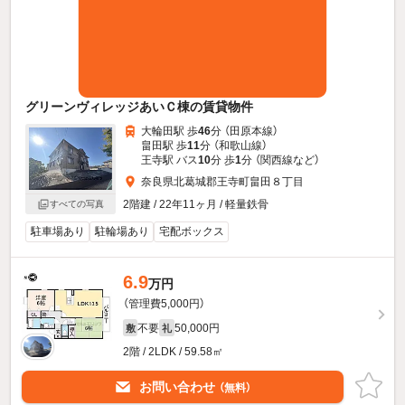
グリーンヴィレッジあいＣ棟の賃貸物件
大輪田駅 歩
46
分 （田原本線）
畠田駅 歩
11
分 （和歌山線）
王寺駅 バス
10
分 歩
1
分 （関西線
など
）
奈良県北葛城郡王寺町畠田８丁目
2階建 / 22年11ヶ月 / 軽量鉄骨
すべての写真
駐車場あり
駐輪場あり
宅配ボックス
6.9
万円
（管理費5,000円）
不要
50,000円
敷
礼
2階 / 2LDK / 59.58㎡
お問い合わせ
（無料）