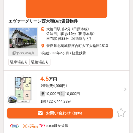
エヴァーグリーン西大和Bの賃貸物件
大輪田駅 歩
2
分 （田原本線）
佐味田川駅 歩
19
分 （田原本線）
王寺駅 歩
28
分 （関西線
など
）
奈良県北葛城郡河合町大字大輪田1813
2階建 / 23年2ヶ月 / 軽量鉄骨
すべての写真
駐車場あり
駐輪場あり
4.5
万円
（管理費4,000円）
10,000円
10,000円
敷
礼
1階 / 2DK / 44.33㎡
お問い合わせ
（無料）
ほか提供