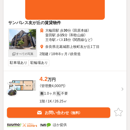
サンパレス友が丘の賃貸物件
大輪田駅 歩
30
分 （田原本線）
畠田駅 歩
15
分 （和歌山線）
王寺駅 バス
15
分 （関西線
など
）
奈良県北葛城郡上牧町友が丘1丁目
2階建 / 18年8ヶ月 / 鉄骨造
すべての写真
駐車場あり
駐輪場あり
4.2
万円
（管理費4,000円）
1.0ヶ月
不要
敷
礼
1階 / 1K / 26.25㎡
お問い合わせ
（無料）
ほか提供