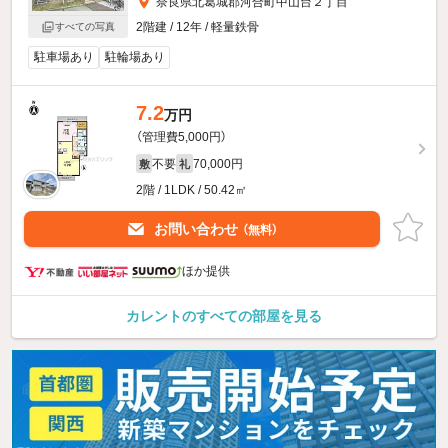
奈良県北葛城郡河合町中山台２丁目
2階建 / 12年 / 軽量鉄骨
すべての写真
駐車場あり
駐輪場あり
7.2
万円
（管理費5,000円）
不要
70,000円
敷
礼
2階 / 1LDK / 50.42㎡
お問い合わせ
（無料）
ほか提供
カレントのすべての部屋を見る