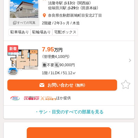
法隆寺駅 歩
13
分 （関西線）
佐味田川駅 歩
29
分 （田原本線）
奈良県生駒郡斑鳩町目安北2丁目
2階建 / 2年3ヶ月 / 木造
すべての写真
駐車場あり
駐輪場あり
宅配ボックス
7.95
新着
万円
（管理費4,100円）
不要
90,000円
敷
礼
1階 / 1LDK / 51.12㎡
お問い合わせ
（無料）
ほか提供
・サン・目安のすべての部屋を見る