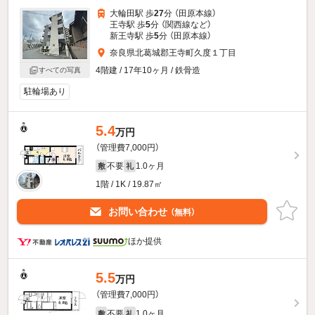
大輪田駅 歩
27
分 （田原本線）
王寺駅 歩
5
分 （関西線
など
）
新王寺駅 歩
5
分 （田原本線）
奈良県北葛城郡王寺町久度１丁目
4階建 / 17年10ヶ月 / 鉄骨造
すべての写真
駐輪場あり
5.4
万円
（管理費7,000円）
不要
1.0ヶ月
敷
礼
1階 / 1K / 19.87㎡
お問い合わせ
（無料）
ほか提供
5.5
万円
（管理費7,000円）
不要
1.0ヶ月
敷
礼