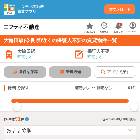
ニフティ不動産
ダウンロード
賃貸アプリ
お知らせ
閲覧履歴
マイページ
お気に入り
大輪田駅(奈良県)近くの保証人不要の賃貸物件一覧
大輪田駅
保証人不要
変更する
変更する
条件を保存
新着通知
アプリで探す
賃料で探す
指定なし
〜
指定なし
91
件
指定した賃料で絞り込む
91
物件数
件
2026年08月08日
更新