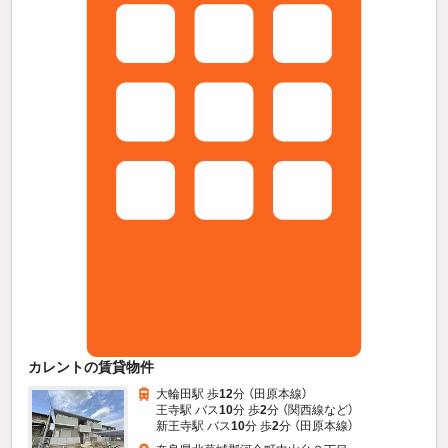
カレントの賃貸物件
大輪田駅 歩
12
分 （田原本線）
王寺駅 バス
10
分 歩
2
分 （関西線
など
）
新王寺駅 バス
10
分 歩
2
分 （田原本線）