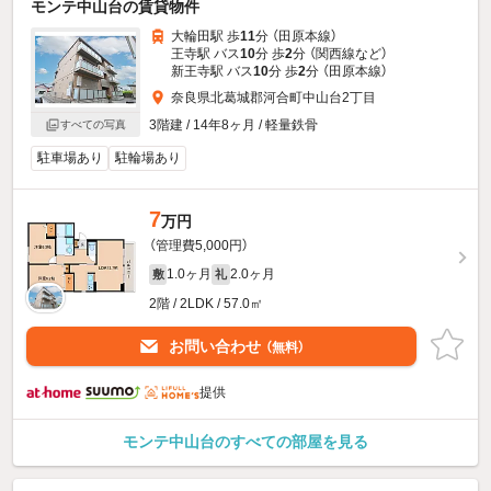
モンテ中山台の賃貸物件
大輪田駅 歩
11
分 （田原本線）
王寺駅 バス
10
分 歩
2
分 （関西線
など
）
新王寺駅 バス
10
分 歩
2
分 （田原本線）
奈良県北葛城郡河合町中山台2丁目
3階建 / 14年8ヶ月 / 軽量鉄骨
すべての写真
駐車場あり
駐輪場あり
7
万円
（管理費5,000円）
1.0ヶ月
2.0ヶ月
敷
礼
2階 / 2LDK / 57.0㎡
お問い合わせ
（無料）
提供
モンテ中山台のすべての部屋を見る