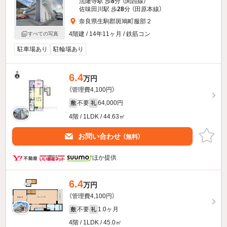
法隆寺駅 歩
8
分 （関西線）
佐味田川駅 歩
28
分 （田原本線）
奈良県生駒郡斑鳩町服部２
4階建 / 14年11ヶ月 / 鉄筋コン
すべての写真
駐車場あり
駐輪場あり
6.4
万円
（管理費4,100円）
不要
64,000円
敷
礼
4階 / 1LDK / 44.63㎡
お問い合わせ
（無料）
ほか提供
6.4
万円
（管理費4,100円）
不要
1.0ヶ月
敷
礼
4階 / 1LDK / 45.0㎡