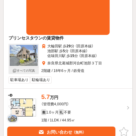
プリンセスタウンの賃貸物件
大輪田駅 歩
29
分 （田原本線）
池部駅 歩
5
分 （田原本線）
佐味田川駅 歩
15
分 （田原本線）
奈良県北葛城郡河合町池部３丁目
2階建 / 18年6ヶ月 / 鉄骨造
すべての写真
駐車場あり
駐輪場あり
5.7
万円
（管理費4,000円）
1.0ヶ月
不要
敷
礼
1階 / 1LDK / 44.95㎡
お問い合わせ
（無料）