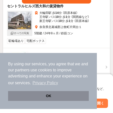
セントラルヒルズ西大和の賃貸物件
大輪田駅 歩
14
分 （田原本線）
王寺駅 バス
10
分 歩
1
分 （関西線
など
）
新王寺駅 バス
10
分 歩
1
分 （田原本線）
奈良県北葛城郡上牧町片岡台１
5階建 / 24年8ヶ月 / 鉄筋コン
すべての写真
駐輪場あり
宅配ボックス
7.9
万円
（管理費20,000円）
By using our services, you agree that we and
不要
79,000円
敷
礼
our
partners
use cookies to improve
4階 / 3LDK / 77.06㎡
advertising and enhance your experience on
アプリに切り替えて、サクサクお部屋探し
our services.
Privacy Policy
会員登録なしですぐ使える。マップ検索やお気に入り保存など、
お問い合わせ
（無料）
アプリ限定の便利な機能が使えます！
OK
ほか提供
Web版で続行
アプリを開く
駅・沿線を変更
絞り込み条件を変更
セントラルヒルズ西大和のすべての部屋を見る