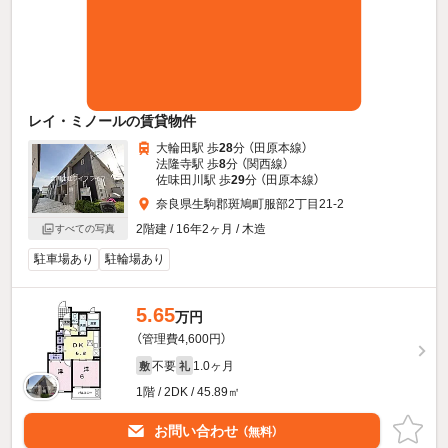
レイ・ミノールの賃貸物件
大輪田駅 歩
28
分 （田原本線）
法隆寺駅 歩
8
分 （関西線）
佐味田川駅 歩
29
分 （田原本線）
奈良県生駒郡斑鳩町服部2丁目21-2
2階建 / 16年2ヶ月 / 木造
すべての写真
駐車場あり
駐輪場あり
5.65
万円
（管理費4,600円）
不要
1.0ヶ月
敷
礼
1階 / 2DK / 45.89㎡
お問い合わせ
（無料）