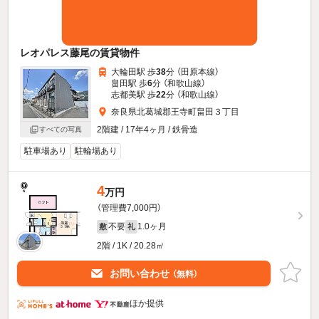
レオパレス藤尾の賃貸物件
大輪田駅 歩
38
分 （田原本線）
畠田駅 歩
6
分 （和歌山線）
志都美駅 歩
22
分 （和歌山線）
奈良県北葛城郡王寺町畠田３丁目
2階建 / 17年4ヶ月 / 鉄骨造
すべての写真
駐車場あり
駐輪場あり
4
万円
（管理費7,000円）
不要
1.0ヶ月
敷
礼
2階 / 1K / 20.28㎡
お問い合わせ
（無料）
ほか提供