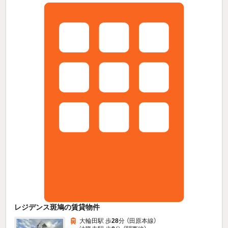
レジデンス斑鳩の賃貸物件
大輪田駅 歩
28
分 （田原本線）