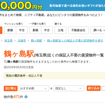
物件をまとめて検索、ニフティ不動産。あなたにピッタリの賃貸物件をみつけよう！
マンションを買う
一戸建てを買う
建てる
新築
中古
新築
中古
土地
不動産会社
調べる
埼玉県
川越市
鶴ヶ島駅
鶴ヶ島駅近くの保証人不要の賃貸物件を探す
鶴ヶ島駅
(埼玉県)近くの保証人不要の賃貸物件一覧
鶴ヶ島駅
の賃貸物件をさまざまなこだわり条件から検索できます。
2026年08月06日
更新
現在の選択条件：
保証人不要
絞り込み
並び替え
＆
471
物件数
件