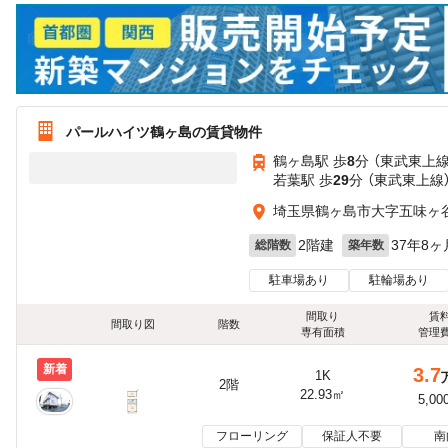
パールハイツ鶴ヶ島の賃貸物件
鶴ヶ島駅 歩
8
分 （東武東上線
若葉駅 歩
29
分 （東武東上線
埼玉県鶴ヶ島市大字五味ヶ
2階建
37年8ヶ
総階数
築年数
駐車場あり
駐輪場あり
間取り
賃
間取り図
階数
専有面積
管理
新着
3.7
1K
2階
22.93㎡
5,00
フローリング
保証人不要
南