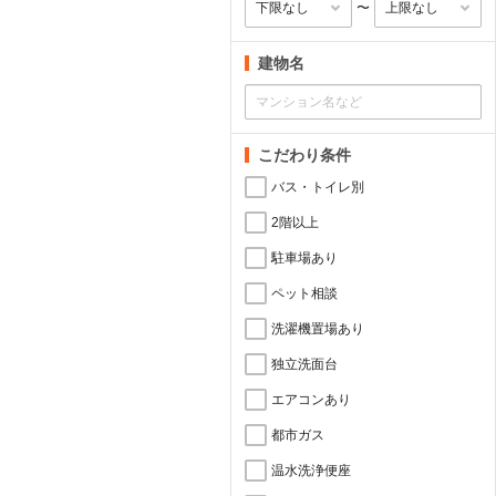
〜
建物名
こだわり条件
バス・トイレ別
2階以上
駐車場あり
ペット相談
洗濯機置場あり
独立洗面台
エアコンあり
都市ガス
温水洗浄便座