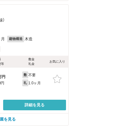
線）
ヶ月
木造
建物構造
料
敷金
お気に入り
費等
礼金
不要
敷
万円
1.0ヶ月
0円
礼
詳細を見る
部屋を見る