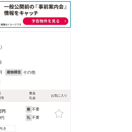
）
）
谷
月
その他
建物構造
料
敷金
お気に入り
費等
礼金
不要
敷
万円
不要
0円
礼
向き