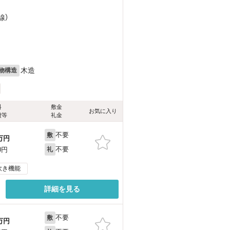
線）
）
木造
物構造
料
敷金
お気に入り
費等
礼金
不要
敷
万円
不要
0円
礼
炊き機能
詳細を見る
不要
敷
万円