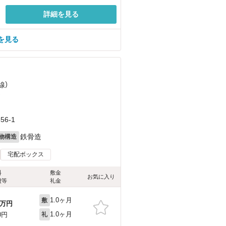
詳細を見る
を見る
線）
）
6-1
鉄骨造
物構造
宅配ボックス
料
敷金
お気に入り
費等
礼金
1.0ヶ月
敷
万円
1.0ヶ月
0円
礼