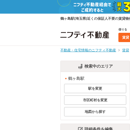
鶴ヶ島駅(埼玉県)近くの保証人不要の賃貸
借りる
賃貸
不動産・住宅情報のニフティ不動産
賃貸
検索中のエリア
鶴ヶ島駅
駅を変更
市区町村を変更
地図から探す
詳細条件を編集