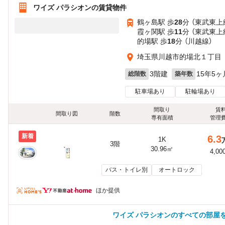
ワイズ パラシオンの賃貸物件
鶴ヶ島駅 歩
28
分 （東武東上
霞ヶ関駅 歩
11
分 （東武東上
的場駅 歩
18
分 （川越線）
埼玉県川越市的場北１丁目
3階建
15年5ヶ
総階数
築年数
駐車場あり
駐輪場あり
間取り
賃
間取り図
階数
専有面積
管理
新着
6.3
1K
3階
30.96㎡
4,00
バス・トイレ別
オートロック
ほか提供
ワイズ パラシオンのすべての部屋