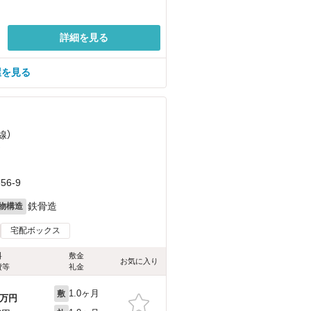
詳細を見る
屋を見る
線）
）
6-9
鉄骨造
物構造
宅配ボックス
料
敷金
お気に入り
費等
礼金
1.0ヶ月
敷
万円