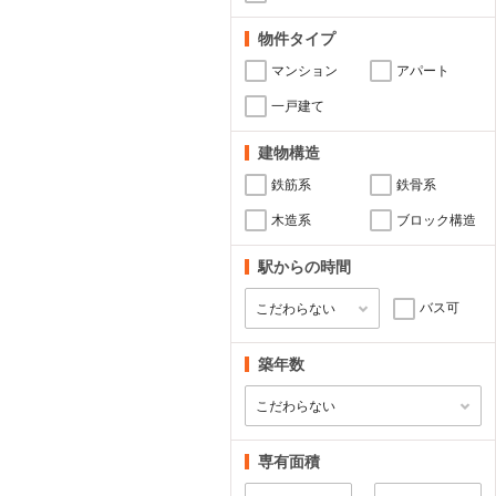
物件タイプ
マンション
アパート
一戸建て
建物構造
鉄筋系
鉄骨系
木造系
ブロック構造
駅からの時間
バス可
築年数
専有面積