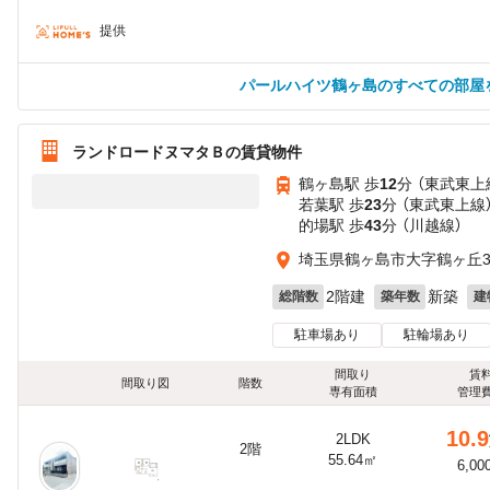
提供
パールハイツ鶴ヶ島のすべての部屋
ランドロードヌマタＢの賃貸物件
鶴ヶ島駅 歩
12
分 （東武東上
若葉駅 歩
23
分 （東武東上線
的場駅 歩
43
分 （川越線）
埼玉県鶴ヶ島市大字鶴ヶ丘35
2階建
新築
総階数
築年数
建
駐車場あり
駐輪場あり
間取り
賃
間取り図
階数
専有面積
管理
10.9
2LDK
2階
55.64㎡
6,00