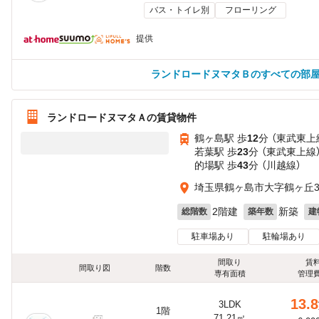
バス・トイレ別
フローリング
提供
ランドロードヌマタＢのすべての部
ランドロードヌマタＡの賃貸物件
鶴ヶ島駅 歩
12
分 （東武東上
若葉駅 歩
23
分 （東武東上線
的場駅 歩
43
分 （川越線）
埼玉県鶴ヶ島市大字鶴ヶ丘35
2階建
新築
総階数
築年数
建
駐車場あり
駐輪場あり
間取り
賃
間取り図
階数
専有面積
管理
13.8
3LDK
1階
71.21㎡