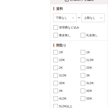
賃料
〜
管理費など込み
敷金無し
礼金無し
間取り
1R
1K
1DK
1LDK
2K
2DK
2LDK
3K
3DK
3LDK
4K
4DK
4LDK
5DK
5LDK以上