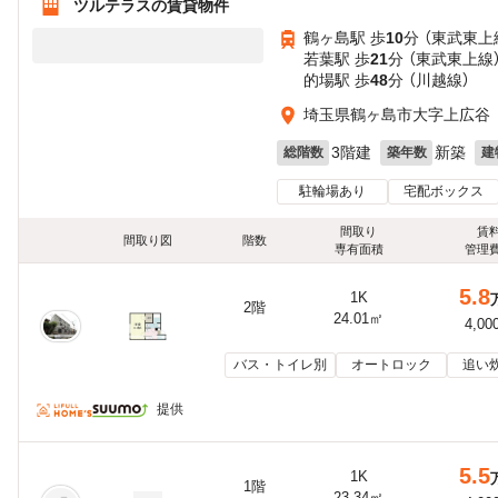
ツルテラスの賃貸物件
鶴ヶ島駅 歩
10
分 （東武東上
若葉駅 歩
21
分 （東武東上線
的場駅 歩
48
分 （川越線）
埼玉県鶴ヶ島市大字上広谷
3階建
新築
総階数
築年数
建
駐輪場あり
宅配ボックス
間取り
賃
間取り図
階数
専有面積
管理
5.8
1K
2階
24.01㎡
4,00
バス・トイレ別
オートロック
追い
提供
5.5
1K
1階
23.34㎡