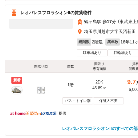
レオパレスフロラシオンIIの賃貸物件
鶴ヶ島駅 歩
17
分 （東武東上
埼玉県川越市大字天沼新田
2階建
18年11
総階数
築年数
駐車場あり
駐輪場あり
間取り
賃
間取り図
階数
専有面積
管理
新着
9.7
2DK
1階
45.89㎡
6,00
バス・トイレ別
保証人不要
提供
レオパレスフロラシオンIIのすべての