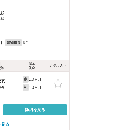
線）
線）
月
RC
建物構造
料
敷金
お気に入り
費等
礼金
1.0ヶ月
敷
万円
1.0ヶ月
0円
礼
詳細を見る
を見る