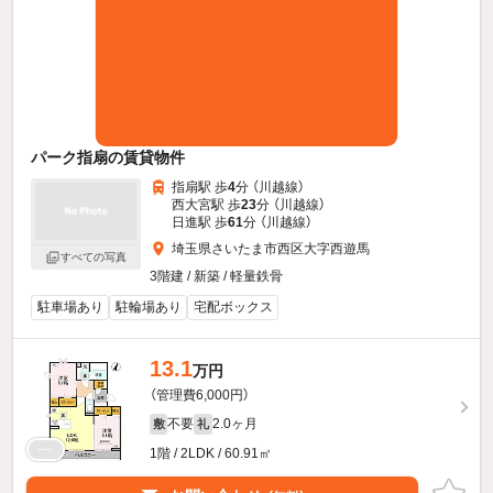
パーク指扇の賃貸物件
指扇駅 歩
4
分 （川越線）
西大宮駅 歩
23
分 （川越線）
日進駅 歩
61
分 （川越線）
埼玉県さいたま市西区大字西遊馬
すべての写真
3階建 / 新築 / 軽量鉄骨
駐車場あり
駐輪場あり
宅配ボックス
13.1
万円
（管理費6,000円）
不要
2.0ヶ月
敷
礼
1階 / 2LDK / 60.91㎡