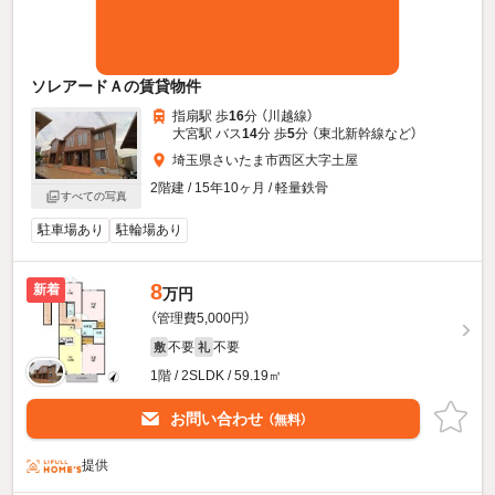
ソレアードＡの賃貸物件
指扇駅 歩
16
分 （川越線）
大宮駅 バス
14
分 歩
5
分 （東北新幹線
など
）
埼玉県さいたま市西区大字土屋
2階建 / 15年10ヶ月 / 軽量鉄骨
すべての写真
駐車場あり
駐輪場あり
8
新着
万円
（管理費5,000円）
不要
不要
敷
礼
1階 / 2SLDK / 59.19㎡
お問い合わせ
（無料）
提供