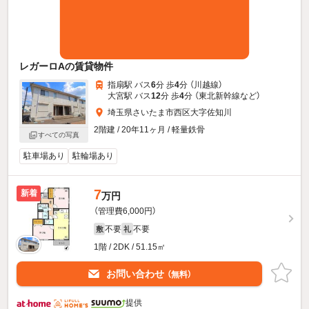
レガーロAの賃貸物件
指扇駅 バス
6
分 歩
4
分 （川越線）
大宮駅 バス
12
分 歩
4
分 （東北新幹線
など
）
埼玉県さいたま市西区大字佐知川
2階建 / 20年11ヶ月 / 軽量鉄骨
すべての写真
駐車場あり
駐輪場あり
7
新着
万円
（管理費6,000円）
不要
不要
敷
礼
1階 / 2DK / 51.15㎡
お問い合わせ
（無料）
提供