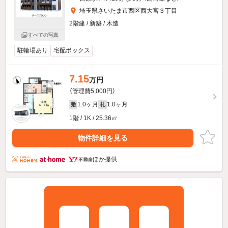
埼玉県さいたま市西区西大宮３丁目
2階建 / 新築 / 木造
すべての写真
駐輪場あり
宅配ボックス
7.15
万円
（管理費5,000円）
1.0ヶ月
1.0ヶ月
敷
礼
1階 / 1K / 25.36㎡
物件詳細を見る
ほか提供