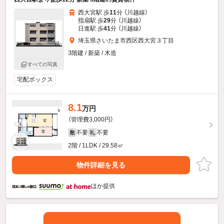
西大宮駅 歩
11
分 （川越線）
指扇駅 歩
29
分 （川越線）
日進駅 歩
41
分 （川越線）
埼玉県さいたま市西区西大宮３丁目
3階建 / 新築 / 木造
すべての写真
宅配ボックス
8.1
万円
（管理費3,000円）
不要
不要
敷
礼
2階 / 1LDK / 29.58㎡
物件詳細を見る
ほか提供