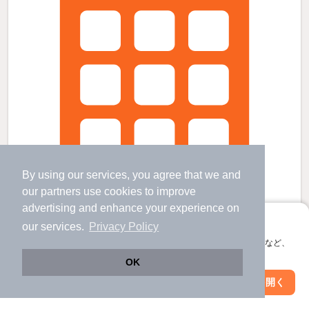
By using our services, you agree that we and
our
partners
use cookies to improve
advertising and enhance your experience on
アプリに切り替えて、サクサクお部屋探し
our services.
Privacy Policy
会員登録なしですぐ使える。マップ検索やお気に入り保存など、
アプリ限定の便利な機能が使えます！
OK
エリオスの賃貸物件
西大宮駅 歩
14
分 （川越線）
Web版で続行
アプリを開く
市区町村を変更
絞り込み条件を変更
指扇駅 歩
19
分 （川越線）
大宮駅 バス
24
分 （東北新幹線
など
）