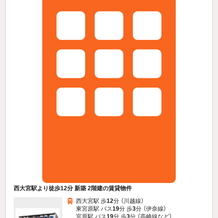
西大宮駅より徒歩12分 新築 2階建の賃貸物件
西大宮駅 歩
12
分 （川越線）
東宮原駅 バス
19
分 歩
3
分 （伊奈線）
宮原駅 バス
19
分 歩
3
分 （高崎線
など
）