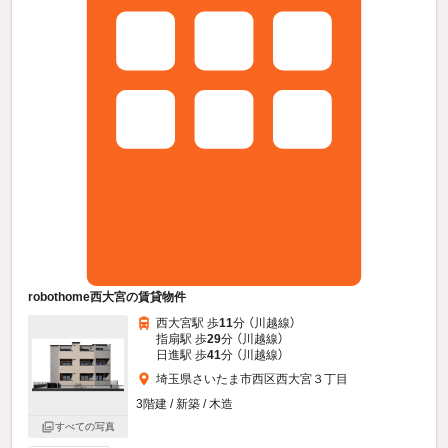
robothome西大宮の賃貸物件
西大宮駅 歩
11
分 （川越線）
指扇駅 歩
29
分 （川越線）
日進駅 歩
41
分 （川越線）
埼玉県さいたま市西区西大宮３丁目
3階建 / 新築 / 木造
すべての写真