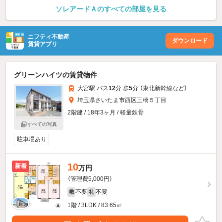
ソレアードＡのすべての部屋を見る
ニフティ不動産
ダウンロード
賃貸アプリ
グリーンハイツの賃貸物件
大宮駅 バス
12
分 歩
5
分 （東北新幹線
など
）
埼玉県さいたま市西区三橋５丁目
2階建 / 18年3ヶ月 / 軽量鉄骨
すべての写真
駐車場あり
10
新着
万円
（管理費5,000円）
不要
不要
敷
礼
1階 / 3LDK / 83.65㎡