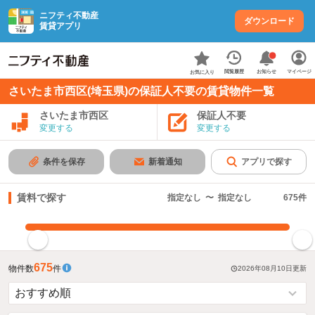
ニフティ不動産
ダウンロード
賃貸アプリ
お知らせ
閲覧履歴
マイページ
お気に入り
さいたま市西区(埼玉県)の保証人不要の賃貸物件一覧
さいたま市西区
保証人不要
変更する
変更する
条件を保存
新着通知
アプリで探す
賃料で探す
指定なし
〜
指定なし
675
件
指定した賃料で絞り込む
675
物件数
件
2026年08月10日
更新