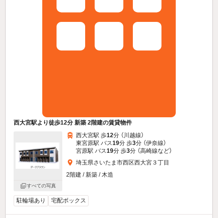
西大宮駅より徒歩12分 新築 2階建の賃貸物件
西大宮駅 歩
12
分 （川越線）
東宮原駅 バス
19
分 歩
3
分 （伊奈線）
宮原駅 バス
19
分 歩
3
分 （高崎線
など
）
埼玉県さいたま市西区西大宮３丁目
2階建 / 新築 / 木造
すべての写真
駐輪場あり
宅配ボックス