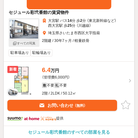
セジュール彩弐番館の賃貸物件
大宮駅 バス
14
分 歩
2
分 （東北新幹線
など
）
西大宮駅 歩
25
分 （川越線）
埼玉県さいたま市西区大字指扇
2階建 / 30年7ヶ月 / 軽量鉄骨
すべての写真
駐車場あり
駐輪場あり
6.4
新着
万円
（管理費6,000円）
不要
不要
敷
礼
2階 / 2LDK / 50.12㎡
お問い合わせ
（無料）
提供
セジュール彩弐番館のすべての部屋を見る