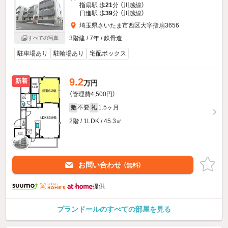
指扇駅 歩
21
分 （川越線）
日進駅 歩
39
分 （川越線）
埼玉県さいたま市西区大字指扇3656
3階建 / 7年 / 鉄骨造
すべての写真
駐車場あり
駐輪場あり
宅配ボックス
9.2
新着
万円
（管理費4,500円）
不要
1.5ヶ月
敷
礼
2階 / 1LDK / 45.3㎡
お問い合わせ
（無料）
提供
プランドールのすべての部屋を見る