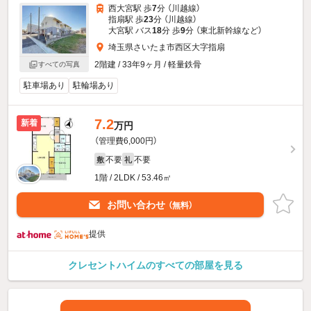
西大宮駅 歩
7
分 （川越線）
指扇駅 歩
23
分 （川越線）
大宮駅 バス
18
分 歩
9
分 （東北新幹線
など
）
埼玉県さいたま市西区大字指扇
2階建 / 33年9ヶ月 / 軽量鉄骨
すべての写真
駐車場あり
駐輪場あり
7.2
新着
万円
（管理費6,000円）
不要
不要
敷
礼
1階 / 2LDK / 53.46㎡
お問い合わせ
（無料）
提供
クレセントハイムのすべての部屋を見る