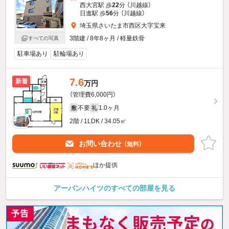
西大宮駅 歩
22
分 （川越線）
日進駅 歩
56
分 （川越線）
埼玉県さいたま市西区大字宝来
3階建 / 8年8ヶ月 / 軽量鉄骨
すべての写真
駐車場あり
駐輪場あり
7.6
新着
万円
（管理費6,000円）
不要
1.0ヶ月
敷
礼
2階 / 1LDK / 34.05㎡
お問い合わせ
（無料）
ほか提供
アーバンハイツのすべての部屋を見る