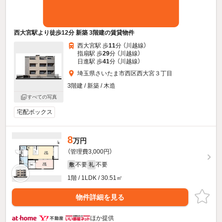
西大宮駅より徒歩12分 新築 3階建の賃貸物件
西大宮駅 歩
11
分 （川越線）
指扇駅 歩
29
分 （川越線）
日進駅 歩
41
分 （川越線）
埼玉県さいたま市西区西大宮３丁目
3階建 / 新築 / 木造
すべての写真
宅配ボックス
8
万円
（管理費3,000円）
不要
不要
敷
礼
1階 / 1LDK / 30.51㎡
物件詳細を見る
ほか提供