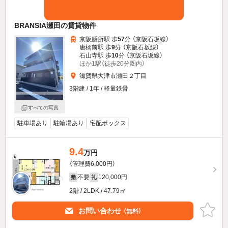
BRANSIA瀬田の賃貸物件
京阪膳所駅 歩
57
分 （京阪石坂線）
唐橋前駅 歩
9
分 （京阪石坂線）
石山寺駅 歩
10
分 （京阪石坂線）
ほか1駅（徒歩20分圏内）
滋賀県大津市瀬田２丁目
3階建 / 1年 / 軽量鉄骨
すべての写真
駐車場あり
駐輪場あり
宅配ボックス
9.4
万円
（管理費6,000円）
不要
120,000円
敷
礼
2階 / 2LDK / 47.79㎡
お問い合わせ
（無料）