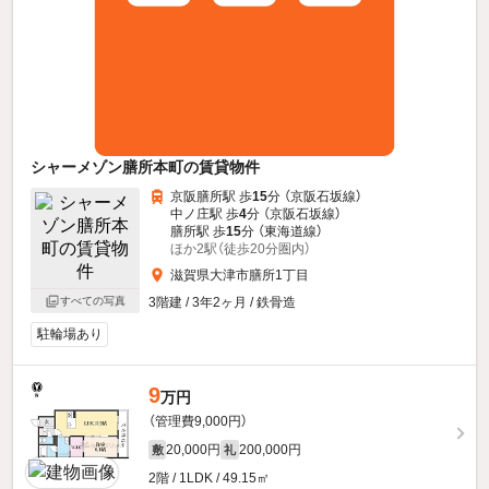
シャーメゾン膳所本町の賃貸物件
京阪膳所駅 歩
15
分 （京阪石坂線）
中ノ庄駅 歩
4
分 （京阪石坂線）
膳所駅 歩
15
分 （東海道線）
ほか2駅（徒歩20分圏内）
滋賀県大津市膳所1丁目
すべての写真
3階建 / 3年2ヶ月 / 鉄骨造
駐輪場あり
9
万円
（管理費9,000円）
20,000円
200,000円
敷
礼
2階 / 1LDK / 49.15㎡