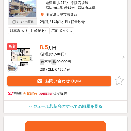
粟津駅 歩
27
分 （京阪石坂線）
京阪石山駅 歩
29
分 （京阪石坂線）
滋賀県大津市若葉台
2階建 / 14年1ヶ月 / 軽量鉄骨
すべての写真
駐車場あり
駐輪場あり
宅配ボックス
8.5
新着
万円
（管理費5,500円）
不要
90,000円
敷
礼
2階 / 2LDK / 62.4㎡
お問い合わせ
（無料）
ほか提供
セジュール若葉台のすべての部屋を見る