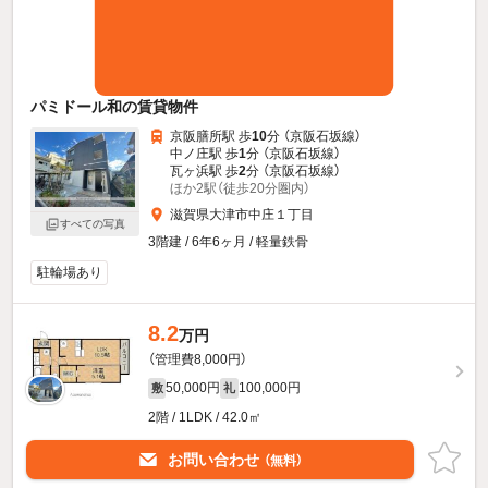
パミドール和の賃貸物件
京阪膳所駅 歩
10
分 （京阪石坂線）
中ノ庄駅 歩
1
分 （京阪石坂線）
瓦ヶ浜駅 歩
2
分 （京阪石坂線）
ほか2駅（徒歩20分圏内）
滋賀県大津市中庄１丁目
すべての写真
3階建 / 6年6ヶ月 / 軽量鉄骨
駐輪場あり
8.2
万円
（管理費8,000円）
50,000円
100,000円
敷
礼
2階 / 1LDK / 42.0㎡
お問い合わせ
（無料）