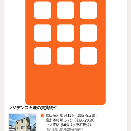
レジデンス石鹿の賃貸物件
京阪膳所駅 歩
16
分 （京阪石坂線）
膳所本町駅 歩
2
分 （京阪石坂線）
中ノ庄駅 歩
6
分 （京阪石坂線）
ほか1駅（徒歩20分圏内）