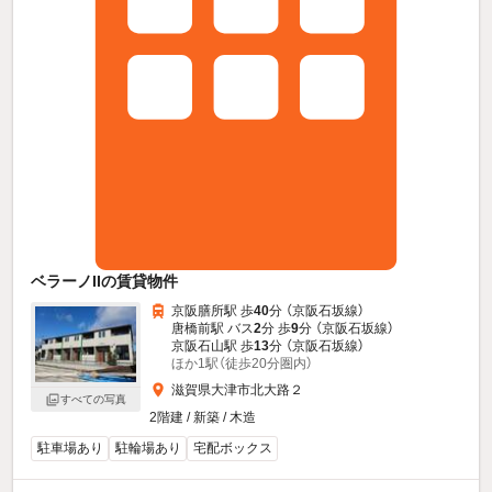
ベラーノIIの賃貸物件
京阪膳所駅 歩
40
分 （京阪石坂線）
唐橋前駅 バス
2
分 歩
9
分 （京阪石坂線）
京阪石山駅 歩
13
分 （京阪石坂線）
ほか1駅（徒歩20分圏内）
滋賀県大津市北大路２
すべての写真
2階建 / 新築 / 木造
駐車場あり
駐輪場あり
宅配ボックス