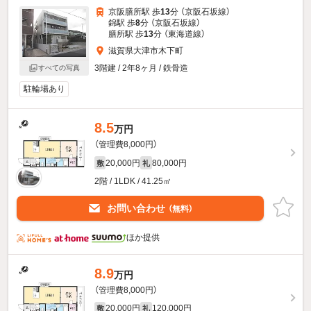
京阪膳所駅 歩
13
分 （京阪石坂線）
錦駅 歩
8
分 （京阪石坂線）
膳所駅 歩
13
分 （東海道線）
滋賀県大津市木下町
3階建 / 2年8ヶ月 / 鉄骨造
すべての写真
駐輪場あり
8.5
万円
（管理費8,000円）
20,000円
80,000円
敷
礼
2階 / 1LDK / 41.25㎡
お問い合わせ
（無料）
ほか提供
8.9
万円
（管理費8,000円）
20,000円
120,000円
敷
礼