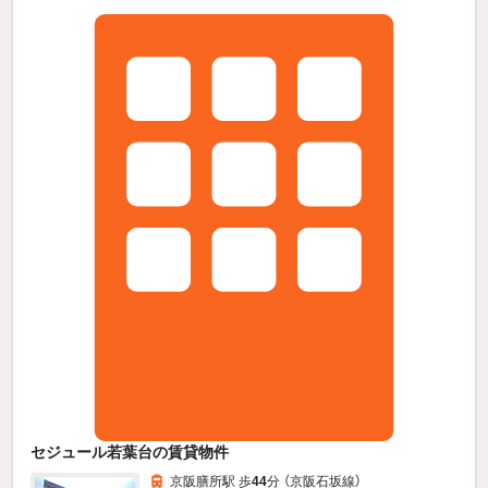
セジュール若葉台の賃貸物件
京阪膳所駅 歩
44
分 （京阪石坂線）