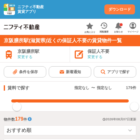
ニフティ不動産
ダウンロード
賃貸アプリ
お知らせ
閲覧履歴
マイページ
お気に入り
京阪膳所駅(滋賀県)近くの保証人不要の賃貸物件一覧
京阪膳所駅
保証人不要
変更する
変更する
条件を保存
新着通知
アプリで探す
賃料で探す
指定なし
〜
指定なし
179
件
指定した賃料で絞り込む
179
物件数
件
2026年08月07日
更新