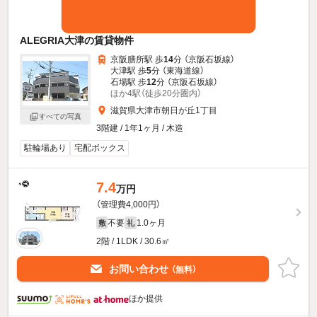
ALEGRIA大津の賃貸物件
京阪膳所駅 歩
14
分 （京阪石坂線）
大津駅 歩
5
分 （東海道線）
石場駅 歩
12
分 （京阪石坂線）
ほか4駅（徒歩20分圏内）
滋賀県大津市朝日が丘1丁目
すべての写真
3階建 / 1年1ヶ月 / 木造
駐輪場あり
宅配ボックス
7.4
万円
（管理費4,000円）
不要
1.0ヶ月
敷
礼
2階 / 1LDK / 30.6㎡
お問い合わせ
（無料）
ほか提供