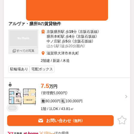
アルヴァ・膳所IIの賃貸物件
京阪膳所駅 歩
19
分 （京阪石坂線）
膳所本町駅 歩
4
分 （京阪石坂線）
中ノ庄駅 歩
5
分 （京阪石坂線）
ほか1駅（徒歩20分圏内）
すべての写真
滋賀県大津市本丸町
2階建 / 新築 / 木造
駐輪場あり
宅配ボックス
7.5
万円
（管理費5,000円）
80,000円
100,000円
敷
礼
1階 / 1LDK / 43.81㎡
お問い合わせ
（無料）
ほか提供