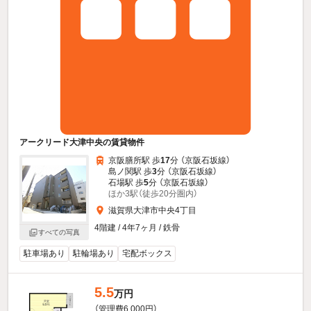
アークリード大津中央の賃貸物件
京阪膳所駅 歩
17
分 （京阪石坂線）
島ノ関駅 歩
3
分 （京阪石坂線）
石場駅 歩
5
分 （京阪石坂線）
ほか3駅（徒歩20分圏内）
滋賀県大津市中央4丁目
4階建 / 4年7ヶ月 / 鉄骨
すべての写真
駐車場あり
駐輪場あり
宅配ボックス
5.5
万円
（管理費6,000円）