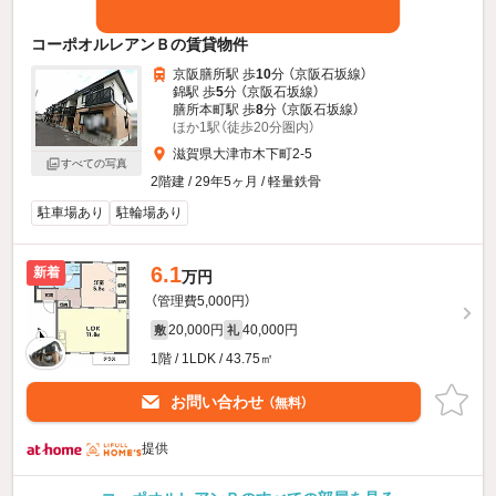
コーポオルレアンＢの賃貸物件
京阪膳所駅 歩
10
分 （京阪石坂線）
錦駅 歩
5
分 （京阪石坂線）
膳所本町駅 歩
8
分 （京阪石坂線）
ほか1駅（徒歩20分圏内）
滋賀県大津市木下町2-5
すべての写真
2階建 / 29年5ヶ月 / 軽量鉄骨
駐車場あり
駐輪場あり
6.1
新着
万円
（管理費5,000円）
20,000円
40,000円
敷
礼
1階 / 1LDK / 43.75㎡
お問い合わせ
（無料）
提供