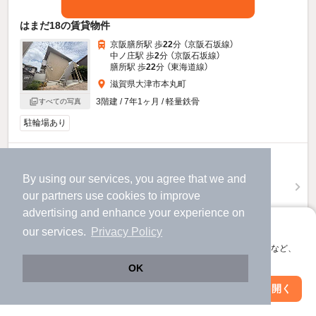
はまだ18の賃貸物件
京阪膳所駅 歩
22
分 （京阪石坂線）
中ノ庄駅 歩
2
分 （京阪石坂線）
膳所駅 歩
22
分 （東海道線）
滋賀県大津市本丸町
3階建 / 7年1ヶ月 / 軽量鉄骨
すべての写真
駐輪場あり
6.5
万円
By using our services, you agree that we and
（管理費不要）
our
partners
use cookies to improve
50,000円
65,000円
敷
礼
advertising and enhance your experience on
1階 / 1R / 30.3㎡
アプリに切り替えて、サクサクお部屋探し
our services.
Privacy Policy
お問い合わせ
（無料）
会員登録なしですぐ使える。マップ検索やお気に入り保存など、
アプリ限定の便利な機能が使えます！
OK
提供
Web版で続行
アプリを開く
駅・沿線を変更
絞り込み条件を変更
6.5
万円