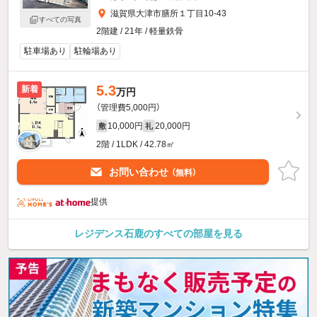
滋賀県大津市膳所１丁目10-43
すべての写真
2階建 / 21年 / 軽量鉄骨
駐車場あり
駐輪場あり
5.3
新着
万円
（管理費5,000円）
10,000円
20,000円
敷
礼
2階 / 1LDK / 42.78㎡
お問い合わせ
（無料）
提供
レジデンス石鹿のすべての部屋を見る