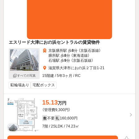
エスリード大津におの浜セントラルの賃貸物件
京阪膳所駅 歩
8
分 （京阪石坂線）
膳所駅 歩
8
分 （東海道線）
石場駅 歩
9
分 （京阪石坂線）
滋賀県大津市におの浜２丁目1-21
15階建 / 5年3ヶ月 / RC
すべての写真
駐輪場あり
宅配ボックス
15.13
万円
（管理費9,300円）
不要
160,600円
敷
礼
7階 / 2SLDK / 74.23㎡