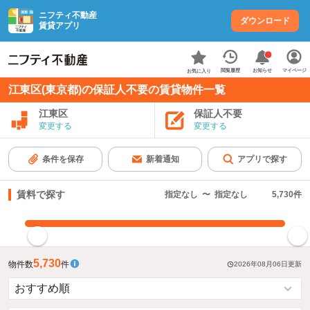
ニフティ不動産
ダウンロード
賃貸アプリ
お知らせ
閲覧履歴
マイページ
お気に入り
江東区(東京都)の保証人不要の賃貸物件一覧
江東区
保証人不要
変更する
変更する
条件を保存
新着通知
アプリで探す
賃料で探す
指定なし
〜
指定なし
5,730
件
指定した賃料で絞り込む
5,730
物件数
件
2026年08月06日
更新