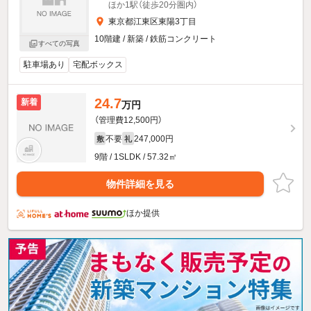
ほか1駅（徒歩20分圏内）
東京都江東区東陽3丁目
10階建 / 新築 / 鉄筋コンクリート
すべての写真
駐車場あり
宅配ボックス
24.7
新着
万円
（管理費12,500円）
不要
247,000円
敷
礼
9階 / 1SLDK / 57.32㎡
物件詳細を見る
ほか提供