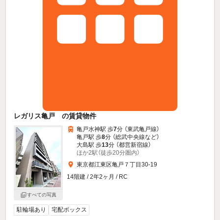
レガリス亀戸 の賃貸物件
亀戸水神駅 歩
7
分 （東武亀戸線）
亀戸駅 歩
8
分 （総武中央線
など
）
大島駅 歩
13
分 （都営新宿線）
ほか2駅（徒歩20分圏内）
東京都江東区亀戸７丁目30-19
14階建 / 2年2ヶ月 / RC
すべての写真
駐輪場あり
宅配ボックス