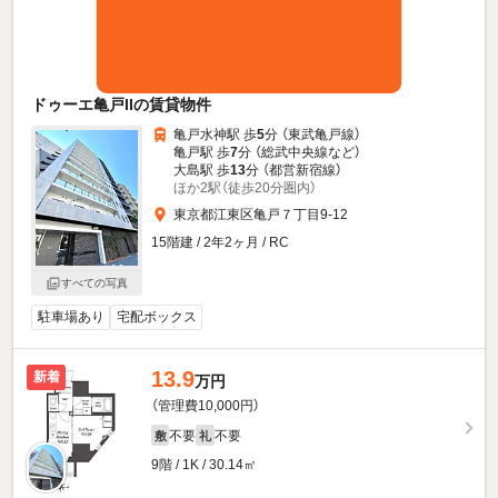
ドゥーエ亀戸IIの賃貸物件
亀戸水神駅 歩
5
分 （東武亀戸線）
亀戸駅 歩
7
分 （総武中央線
など
）
大島駅 歩
13
分 （都営新宿線）
ほか2駅（徒歩20分圏内）
東京都江東区亀戸７丁目9-12
15階建 / 2年2ヶ月 / RC
すべての写真
駐車場あり
宅配ボックス
13.9
新着
万円
（管理費10,000円）
不要
不要
敷
礼
9階 / 1K / 30.14㎡