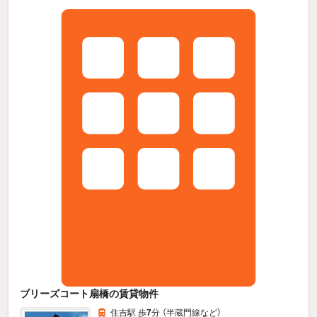
ブリーズコート扇橋の賃貸物件
住吉駅 歩
7
分 （半蔵門線
など
）