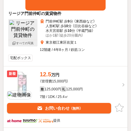
リージア門前仲町の賃貸物件
門前仲町駅 歩
9
分 （東西線
など
）
人形町駅 歩
10
分 （日比谷線
など
）
水天宮前駅 歩
10
分 （半蔵門線）
ほか1駅（徒歩20分圏内）
東京都江東区佐賀１
すべての写真
12階建 / 4年8ヶ月 / 鉄筋コン
宅配ボックス
12.5
新着
万円
（管理費15,000円）
125,000円
125,000円
敷
礼
7階 / 1DK / 25.4㎡
お問い合わせ
（無料）
提供