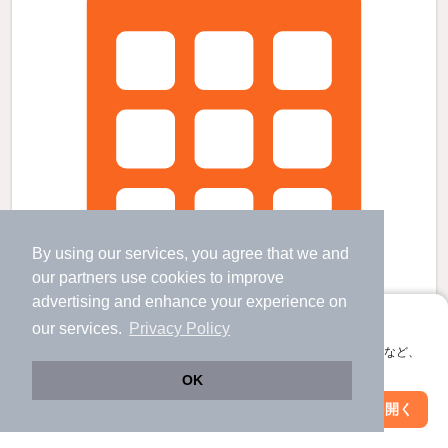
By using our services, you agree that we and
our
partners
use cookies to improve
advertising and enhance your experience on
アプリに切り替えて、サクサクお部屋探し
our services.
Privacy Policy
会員登録なしですぐ使える。マップ検索やお気に入り保存など、
アプリ限定の便利な機能が使えます！
OK
SYFORME住吉の賃貸物件
Web版で続行
アプリを開く
市区町村を変更
絞り込み条件を変更
西大島駅 歩
6
分 （都営新宿線）
住吉駅 歩
8
分 （半蔵門線
など
）