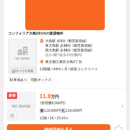
コンフォリア大島DEUXの賃貸物件
大島駅 歩
3
分 （都営新宿線）
東大島駅 歩
10
分 （都営新宿線）
西大島駅 歩
16
分 （都営新宿線）
ほか1駅（徒歩20分圏内）
東京都江東区大島8丁目
13階建 / 4年6ヶ月 / 鉄筋コンクリート
すべての写真
駐車場あり
宅配ボックス
11.8
新着
万円
（管理費8,000円）
118,000円
118,000円
敷
礼
12階 / 1K / 25.63㎡
物件詳細を見る