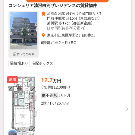
コンシェリア清澄白河ザレジデンスの賃貸物件
清澄白河駅 歩
7
分 （半蔵門線
など
）
門前仲町駅 歩
15
分 （東西線
など
）
菊川駅 歩
17
分 （都営新宿線）
ほか2駅（徒歩20分圏内）
東京都江東区平野2丁目8番21
6階建 / 1年2ヶ月 / RC
すべての写真
駐輪場あり
宅配ボックス
12.7
新着
万円
（管理費12,000円）
不要
1.0ヶ月
敷
礼
2階 / 1K / 26.47㎡