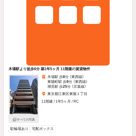
木場駅より徒歩8分 築1年5ヶ月 11階建の賃貸物件
木場駅 歩
8
分 （東西線）
東陽町駅 歩
9
分 （東西線）
潮見駅 歩
25
分 （京葉線）
東京都江東区東陽１丁目
11階建 / 1年5ヶ月 / RC
すべての写真
駐輪場あり
宅配ボックス