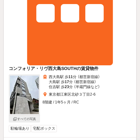
コンフォリア・リヴ西大島SOUTHの賃貸物件
西大島駅 歩
11
分 （都営新宿線）
大島駅 歩
17
分 （都営新宿線）
住吉駅 歩
23
分 （半蔵門線
など
）
東京都江東区北砂３丁目2-6
8階建 / 1年5ヶ月 / RC
すべての写真
駐輪場あり
宅配ボックス