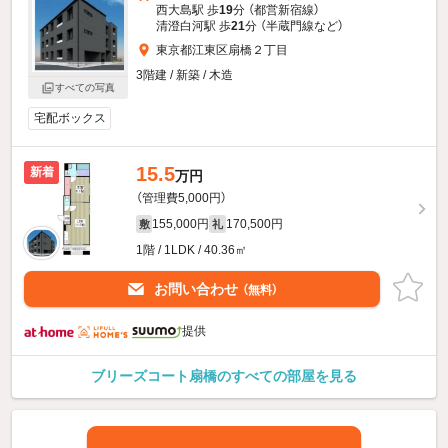
西大島駅 歩
19
分 （都営新宿線）
清澄白河駅 歩
21
分 （半蔵門線
など
）
東京都江東区扇橋２丁目
3階建 / 新築 / 木造
すべての写真
宅配ボックス
15.5
新着
万円
（管理費5,000円）
155,000円
170,500円
敷
礼
1階 / 1LDK / 40.36㎡
お問い合わせ
（無料）
提供
ブリーズコート扇橋のすべての部屋を見る