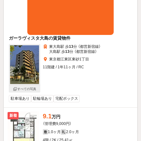
ガーラヴィスタ大島の賃貸物件
東大島駅 歩
13
分 （都営新宿線）
大島駅 歩
13
分 （都営新宿線）
東京都江東区東砂1丁目
11階建 / 1年11ヶ月 / RC
すべての写真
駐車場あり
駐輪場あり
宅配ボックス
9.1
新着
万円
（管理費9,000円）
1.0ヶ月
2.0ヶ月
敷
礼
4階 / 2K / 25.41㎡