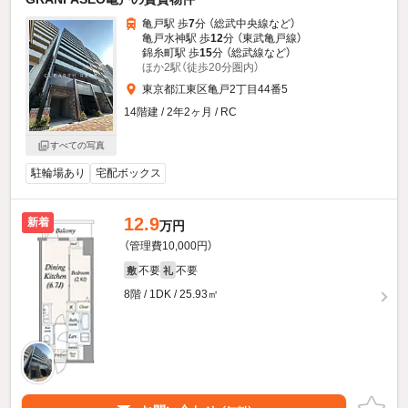
亀戸駅 歩
7
分 （総武中央線
など
）
亀戸水神駅 歩
12
分 （東武亀戸線）
錦糸町駅 歩
15
分 （総武線
など
）
ほか2駅（徒歩20分圏内）
東京都江東区亀戸2丁目44番5
14階建 / 2年2ヶ月 / RC
すべての写真
駐輪場あり
宅配ボックス
12.9
新着
万円
（管理費10,000円）
不要
不要
敷
礼
8階 / 1DK / 25.93㎡