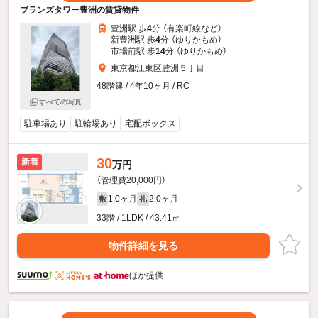
ブランズタワー豊洲の賃貸物件
豊洲駅 歩
4
分 （有楽町線
など
）
新豊洲駅 歩
4
分 （ゆりかもめ）
市場前駅 歩
14
分 （ゆりかもめ）
東京都江東区豊洲５丁目
48階建 / 4年10ヶ月 / RC
すべての写真
駐車場あり
駐輪場あり
宅配ボックス
30
新着
万円
（管理費20,000円）
1.0ヶ月
2.0ヶ月
敷
礼
33階 / 1LDK / 43.41㎡
物件詳細を見る
ほか提供