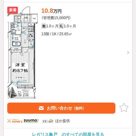
10.8
新着
万円
（管理費15,000円）
1.0ヶ月
1.0ヶ月
敷
礼
13階 / 1K / 25.65㎡
お問い合わせ
（無料）
ほか提供
レガリス亀戸 のすべての部屋を見る