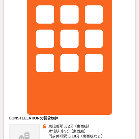
CONSTELLATIONの賃貸物件
東陽町駅 歩
2
分 （東西線）
木場駅 歩
5
分 （東西線）
門前仲町駅 歩
18
分 （東西線
など
）