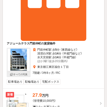
アジュールテラス門前仲町の賃貸物件
門前仲町駅 歩
5
分 （東西線
など
）
清澄白河駅 歩
14
分 （半蔵門線
など
）
水天宮前駅 歩
14
分 （半蔵門線）
ほか3駅（徒歩20分圏内）
東京都江東区福住１丁目
7階建 / 3年8ヶ月 / RC
すべての写真
駐車場あり
駐輪場あり
宅配ボックス
27.9
新着
万円
（管理費10,000円）