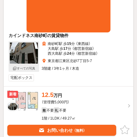
カインドネス南砂町の賃貸物件
南砂町駅 歩
15
分 （東西線）
大島駅 歩
17
分 （都営新宿線）
西大島駅 歩
24
分 （都営新宿線）
東京都江東区北砂7丁目5-7
3階建 / 3年1ヶ月 / 木造
すべての写真
宅配ボックス
12.5
新着
万円
（管理費5,000円）
不要
不要
敷
礼
1階 / 1LDK / 49.27㎡
お問い合わせ
（無料）