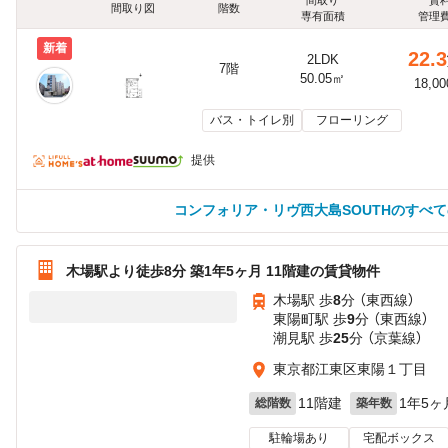
間取り図
階数
専有面積
管理
新着
22.3
2LDK
7階
50.05㎡
18,0
バス・トイレ別
フローリング
提供
コンフォリア・リヴ西大島SOUTHのすべ
木場駅より徒歩8分 築1年5ヶ月 11階建の賃貸物件
木場駅 歩
8
分 （東西線）
東陽町駅 歩
9
分 （東西線）
潮見駅 歩
25
分 （京葉線）
東京都江東区東陽１丁目
11階建
1年5ヶ
総階数
築年数
駐輪場あり
宅配ボックス