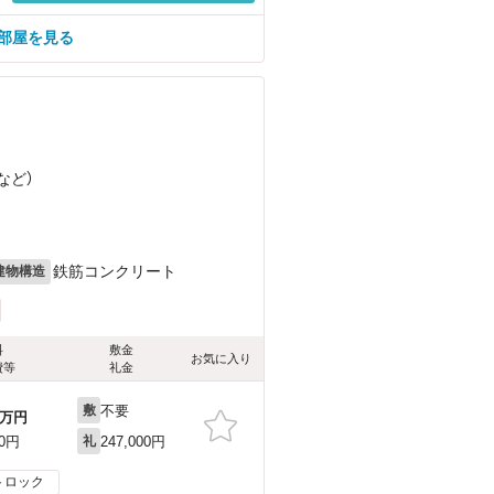
の部屋を見る
など
）
鉄筋コンクリート
建物構造
料
敷金
お気に入り
費等
礼金
不要
敷
万円
247,000円
00円
礼
トロック