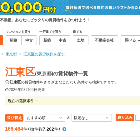
不動産。あなたにピッタリの賃貸物件をみつけよう！
マンションを買う
一戸建てを買う
建てる
新築
中古
新築
中古
土地
不動産会社
調べる
東京都
江東区の賃貸物件を探す
江東区
(東京都)の賃貸物件一覧
江東区
の賃貸物件をさまざまなこだわり条件から検索できます。
2026年08月05日
更新
現在の選択条件：
-
絞り込み
並び替え
＆
166,464
件
（物件数
7,202
件）