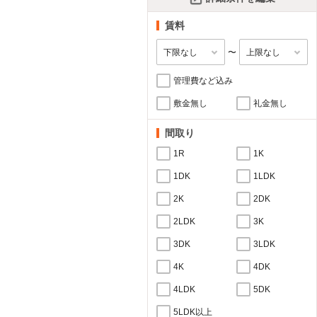
賃料
〜
管理費など込み
敷金無し
礼金無し
間取り
1R
1K
1DK
1LDK
2K
2DK
2LDK
3K
3DK
3LDK
4K
4DK
4LDK
5DK
5LDK以上