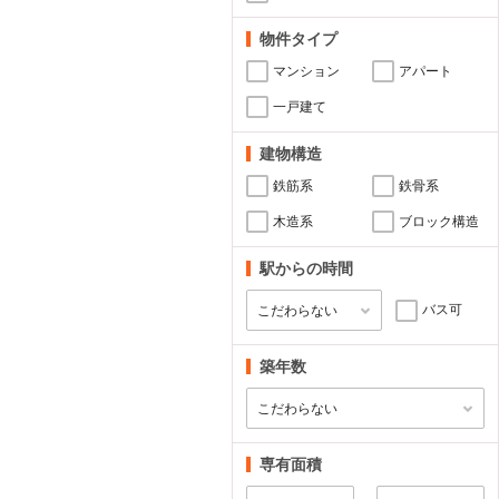
物件タイプ
マンション
アパート
一戸建て
建物構造
鉄筋系
鉄骨系
木造系
ブロック構造
駅からの時間
バス可
築年数
専有面積