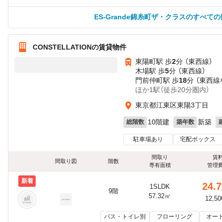
ES-Grande錦糸町ザ・クラスのすべて
CONSTELLATIONの賃貸物件
東陽町駅 歩
2
分 （東西線）
木場駅 歩
5
分 （東西線）
門前仲町駅 歩
18
分 （東西線
ほか1駅（徒歩20分圏内）
東京都江東区東陽3丁目
10階建
新築
総階数
築年数
駐車場あり
宅配ボックス
間取り
賃
間取り図
階数
専有面積
管理
新着
24.7
1SLDK
9階
57.32㎡
12,5
バス・トイレ別
フローリング
オー