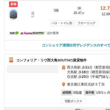
新着
12.7
1K
2階
26.47㎡
12,0
バス・トイレ別
フローリング
ほか提供
コンシェリア清澄白河ザレジデンスのすべ
コンフォリア・リヴ西大島SOUTHの賃貸物件
西大島駅 歩
11
分 （都営新宿
大島駅 歩
18
分 （都営新宿線
住吉駅 歩
23
分 （半蔵門線
な
東京都江東区北砂３丁目
8階建
1年5ヶ
総階数
築年数
宅配ボックス
間取り
賃