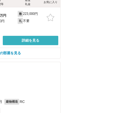
お気に入り
費等
礼金
223,000円
敷
万円
不要
00円
礼
詳細を見る
ての部屋を見る
月
RC
建物構造