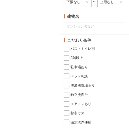
〜
建物名
こだわり条件
バス・トイレ別
2階以上
駐車場あり
ペット相談
洗濯機置場あり
独立洗面台
エアコンあり
都市ガス
温水洗浄便座