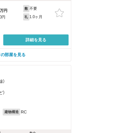
不要
敷
万円
1.0ヶ月
00円
礼
詳細を見る
ての部屋を見る
線）
）
ど
）
月
RC
建物構造
料
敷金