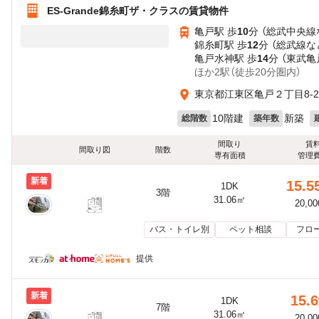
ES-Grande錦糸町ザ・クラスの賃貸物件
亀戸駅 歩
10
分 （総武中央線
錦糸町駅 歩
12
分 （総武線
な
亀戸水神駅 歩
14
分 （東武亀
ほか2駅（徒歩20分圏内）
東京都江東区亀戸２丁目8-2
10階建
新築
総階数
築年数
間取り
賃
間取り図
階数
専有面積
管理
新着
15.5
1DK
3階
31.06㎡
20,0
バス・トイレ別
ペット相談
フロ
提供
新着
15.6
1DK
7階
31.06㎡
20,0