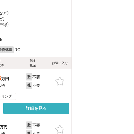
など
）
ど
）
戸線）
5
RC
建物構造
料
敷金
お気に入り
費等
礼金
不要
5
敷
万円
不要
00円
礼
ーリング
詳細を見る
不要
敷
万円
不要
00円
礼