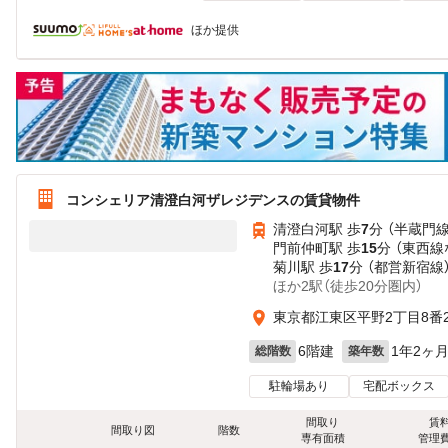
ほか提供
コンシェリア清澄白河ザレジデンスの賃貸物件
清澄白河駅 歩
7
分 （半蔵門
門前仲町駅 歩
15
分 （東西線
菊川駅 歩
17
分 （都営新宿線
ほか2駅（徒歩20分圏内）
東京都江東区平野2丁目8番2
6階建
1年2ヶ
総階数
築年数
駐輪場あり
宅配ボックス
間取り
賃
間取り図
階数
専有面積
管理