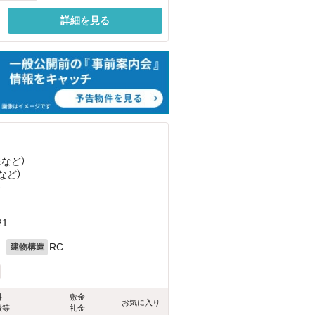
詳細を見る
線
など
）
など
）
）
1
月
RC
建物構造
料
敷金
お気に入り
費等
礼金